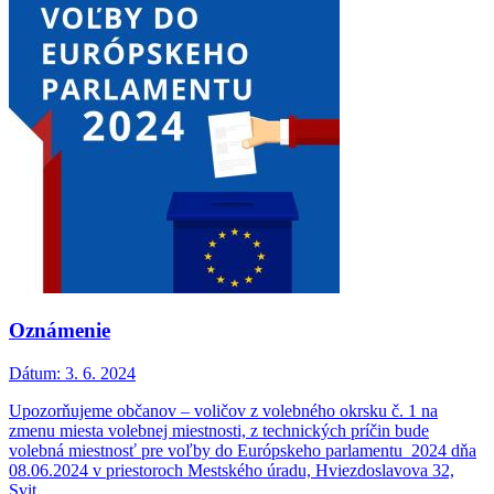
Oznámenie
Dátum:
3. 6. 2024
Upozorňujeme občanov – voličov z volebného okrsku č. 1 na
zmenu miesta volebnej miestnosti, z technických príčin bude
volebná miestnosť pre voľby do Európskeho parlamentu 2024 dňa
08.06.2024 v priestoroch Mestského úradu, Hviezdoslavova 32,
Svit.