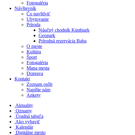
Fotogaléria
Návštevník
Čo navštíviť
Ubytovanie
Príroda
Náučný chodník Kimbiark
Geopark
Prírodná rezervácia Baba
O meste
Kultúra
Šport
Fotogaléria
Mapa mesta
Doprava
Kontakt
Zoznam osôb
Napíšte nám
Ankety
Aktuality
Oznamy
Úradná tabuľa
Ako vybaviť
Kalendár
Digitálne mesto