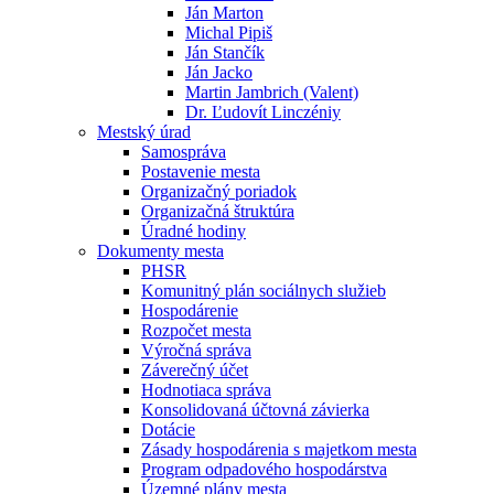
Ján Marton
Michal Pipiš
Ján Stančík
Ján Jacko
Martin Jambrich (Valent)
Dr. Ľudovít Linczéniy
Mestský úrad
Samospráva
Postavenie mesta
Organizačný poriadok
Organizačná štruktúra
Úradné hodiny
Dokumenty mesta
PHSR
Komunitný plán sociálnych služieb
Hospodárenie
Rozpočet mesta
Výročná správa
Záverečný účet
Hodnotiaca správa
Konsolidovaná účtovná závierka
Dotácie
Zásady hospodárenia s majetkom mesta
Program odpadového hospodárstva
Územné plány mesta