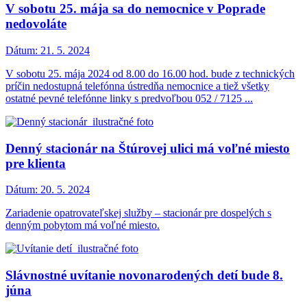
V sobotu 25. mája sa do nemocnice v Poprade
nedovoláte
Dátum:
21. 5. 2024
V sobotu 25. mája 2024 od 8.00 do 16.00 hod. bude z technických
príčin nedostupná telefónna ústredňa nemocnice a tiež všetky
ostatné pevné telefónne linky s predvoľbou 052 / 7125 ...
Denný stacionár na Štúrovej ulici má voľné miesto
pre klienta
Dátum:
20. 5. 2024
Zariadenie opatrovateľskej služby – stacionár pre dospelých s
denným pobytom má voľné miesto.
Slávnostné uvítanie novonarodených detí bude 8.
júna