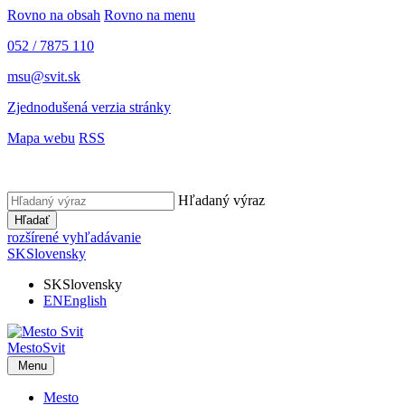
Rovno na obsah
Rovno na menu
052 / 7875 110
msu@svit.sk
Zjednodušená verzia stránky
Mapa webu
RSS
Hľadaný výraz
Hľadať
rozšírené vyhľadávanie
SK
Slovensky
SK
Slovensky
EN
English
Mesto
Svit
Menu
Mesto