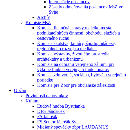
Interpelácie poslancov
Zásady odmeňovania poslancov MsZ vo
Svite
Archív
Komisie MsZ
Komisia finančná, správy majetku mesta,
podnikateľských činností, obchodu, služieb a
cestovného ruchu
Komisia školstva, kultúry, športu, mládeže,
regionálneho rozvoja a mediálna
Komisia výstavby, životného prostredia,
architektúry a urbanizmu
Komisia na ochranu verejného záujmu pri
výkone funkcií verejných funkcionárov
Komisia zdravotná, sociálna, bytová a verejného
poriadku
Komisia pre Zbor pre občianske záležitosti
Občan
Povinnosti danovníkov
Kultúra
Ľudová hudba Bystrianka
DFS Jánošíček
FS Jánošík
FS Senior Jánošík Svit
Miešaný spevácky zbor LAUDAMUS