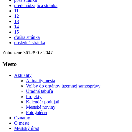
prvá stránka
predchádzajúca stránka
11
12
13
14
15
ďalšia stránka
posledná stránka
Zobrazené
361
-
390
z 2047
Mesto
Aktuality
Aktuality mesta
Voľby do orgánov územnej samosprávy
Úradná tabuľa
Projekty
Kalendár podujatí
Mestské noviny
Fotogaléria
Oznamy
O meste
Mestský úrad