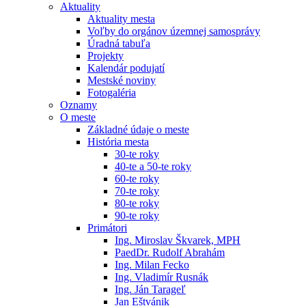
Aktuality
Aktuality mesta
Voľby do orgánov územnej samosprávy
Úradná tabuľa
Projekty
Kalendár podujatí
Mestské noviny
Fotogaléria
Oznamy
O meste
Základné údaje o meste
História mesta
30-te roky
40-te a 50-te roky
60-te roky
70-te roky
80-te roky
90-te roky
Primátori
Ing. Miroslav Škvarek, MPH
PaedDr. Rudolf Abrahám
Ing. Milan Fecko
Ing. Vladimír Rusnák
Ing. Ján Tarageľ
Jan Eštvánik