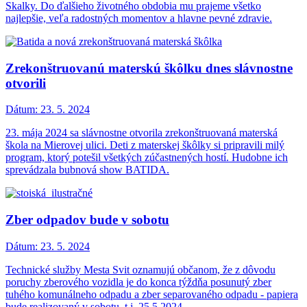
Skalky. Do ďalšieho životného obdobia mu prajeme všetko
najlepšie, veľa radostných momentov a hlavne pevné zdravie.
Zrekonštruovanú materskú škôlku dnes slávnostne
otvorili
Dátum:
23. 5. 2024
23. mája 2024 sa slávnostne otvorila zrekonštruovaná materská
škola na Mierovej ulici. Deti z materskej škôlky si pripravili milý
program, ktorý potešil všetkých zúčastnených hostí. Hudobne ich
sprevádzala bubnová show BATIDA.
Zber odpadov bude v sobotu
Dátum:
23. 5. 2024
Technické služby Mesta Svit oznamujú občanom, že z dôvodu
poruchy zberového vozidla je do konca týždňa posunutý zber
tuhého komunálneho odpadu a zber separovaného odpadu - papiera
bude realizovaný v sobotu, t.j. 25.5.2024.