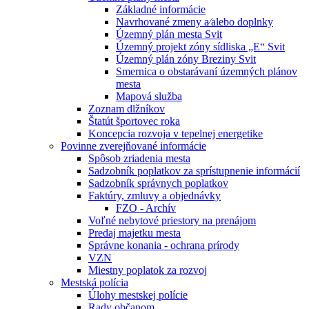
Základné informácie
Navrhované zmeny a⁄alebo doplnky
Územný plán mesta Svit
Územný projekt zóny sídliska „E“ Svit
Územný plán zóny Breziny Svit
Smernica o obstarávaní územných plánov
mesta
Mapová služba
Zoznam dlžníkov
Štatút športovec roka
Koncepcia rozvoja v tepelnej energetike
Povinne zverejňované informácie
Spôsob zriadenia mesta
Sadzobník poplatkov za sprístupnenie informácií
Sadzobník správnych poplatkov
Faktúry, zmluvy a objednávky
FZO - Archív
Voľné nebytové priestory na prenájom
Predaj majetku mesta
Správne konania - ochrana prírody
VZN
Miestny poplatok za rozvoj
Mestská polícia
Úlohy mestskej polície
Rady občanom