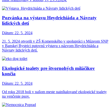
Pozvánka na výstavu Heydrichiáda a Návraty
lidických detí
Dátum:
22. 5. 2024
21. 5. 2024 otvorili v ZŠ Komenského v spolupráci s Múzeom SNP
v Banskej Bystrici putovnú výstavu s názvom Heydrichiáda a
Návraty lidických detí.
Ekologické toalety pre štvornohých miláčikov
končia
Dátum:
22. 5. 2024
Od roku 2018 boli v našom meste nainštalované eko­logické toalety
na venčenie psov.