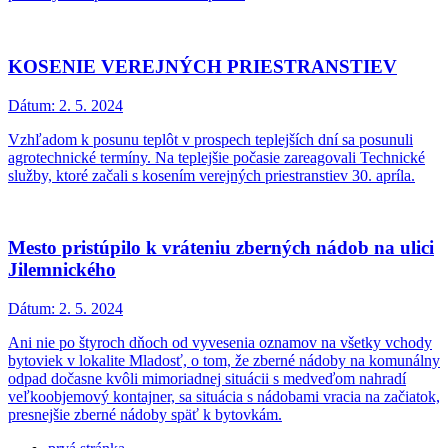
KOSENIE VEREJNÝCH PRIESTRANSTIEV
Dátum:
2. 5. 2024
Vzhľadom k posunu teplôt v prospech teplejších dní sa posunuli
agrotechnické termíny. Na teplejšie počasie zareagovali Technické
služby, ktoré začali s kosením verejných priestranstiev 30. apríla.
Mesto pristúpilo k vráteniu zberných nádob na ulici
Jilemnického
Dátum:
2. 5. 2024
Ani nie po štyroch dňoch od vyvesenia oznamov na všetky vchody
bytoviek v lokalite Mladosť, o tom, že zberné nádoby na komunálny
odpad dočasne kvôli mimoriadnej situácii s medveďom nahradí
veľkoobjemový kontajner, sa situácia s nádobami vracia na začiatok,
presnejšie zberné nádoby späť k bytovkám.