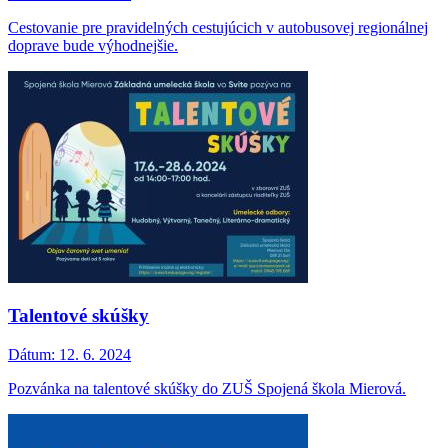
Cestovanie pre pravidelných cestujúcich v autobusovej regionálnej
doprave bude výhodnejšie.
Talentové skúšky
Dátum:
12. 6. 2024
Pozvánka na talentové skúšky do ZUŠ Spojená škola Mierová.