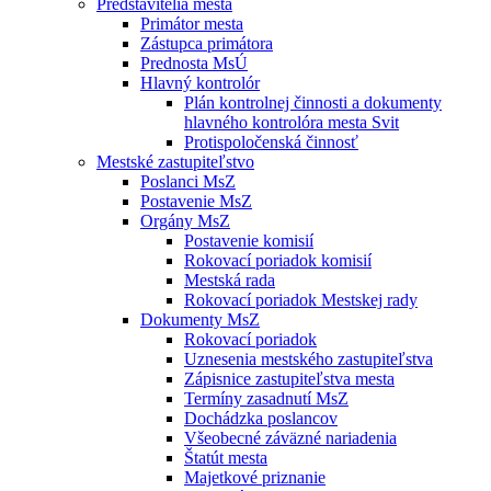
Predstavitelia mesta
Primátor mesta
Zástupca primátora
Prednosta MsÚ
Hlavný kontrolór
Plán kontrolnej činnosti a dokumenty
hlavného kontrolóra mesta Svit
Protispoločenská činnosť
Mestské zastupiteľstvo
Poslanci MsZ
Postavenie MsZ
Orgány MsZ
Postavenie komisií
Rokovací poriadok komisií
Mestská rada
Rokovací poriadok Mestskej rady
Dokumenty MsZ
Rokovací poriadok
Uznesenia mestského zastupiteľstva
Zápisnice zastupiteľstva mesta
Termíny zasadnutí MsZ
Dochádzka poslancov
Všeobecné záväzné nariadenia
Štatút mesta
Majetkové priznanie