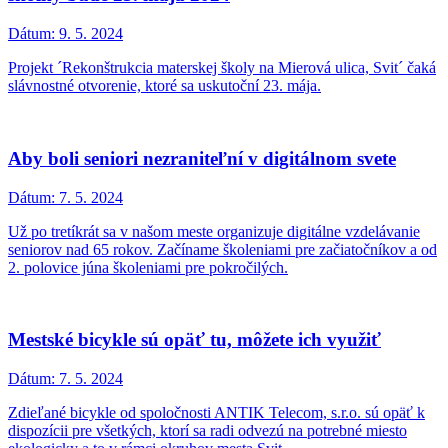
Dátum:
9. 5. 2024
Projekt ´Rekonštrukcia materskej školy na Mierová ulica, Svit´ čaká
slávnostné otvorenie, ktoré sa uskutoční 23. mája.
Aby boli seniori nezraniteľní v digitálnom svete
Dátum:
7. 5. 2024
Už po tretíkrát sa v našom meste organizuje digitálne vzdelávanie
seniorov nad 65 rokov. Začíname školeniami pre začiatočníkov a od
2. polovice júna školeniami pre pokročilých.
Mestské bicykle sú opäť tu, môžete ich využiť
Dátum:
7. 5. 2024
Zdieľané bicykle od spoločnosti ANTIK Telecom, s.r.o. sú opäť k
dispozícii pre všetkých, ktorí sa radi odvezú na potrebné miesto