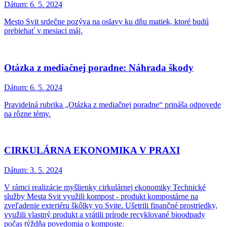
Dátum:
6. 5. 2024
Mesto Svit srdečne pozýva na oslavy ku dňu matiek, ktoré budú
prebiehať v mesiaci máj.
Otázka z mediačnej poradne: Náhrada škody
Dátum:
6. 5. 2024
Pravidelná rubrika „Otázka z mediačnej poradne“ prináša odpovede
na rôzne témy.
CIRKULÁRNA EKONOMIKA V PRAXI
Dátum:
3. 5. 2024
V rámci realizácie myšlienky cirkulárnej ekonomiky Technické
služby Mesta Svit využili kompost - produkt kompostárne na
zveľadenie exteriéru škôlky vo Svite. Ušetrili finančné prostriedky,
využili vlastný produkt a vrátili prírode recyklované bioodpady
počas týždňa povedomia o komposte.