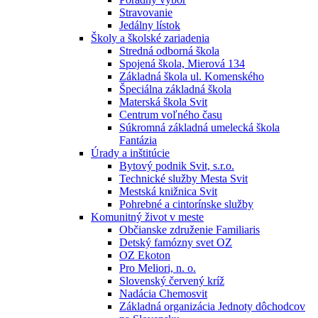
Stravovanie
Jedálny lístok
Školy a školské zariadenia
Stredná odborná škola
Spojená škola, Mierová 134
Základná škola ul. Komenského
Špeciálna základná škola
Materská škola Svit
Centrum voľného času
Súkromná základná umelecká škola
Fantázia
Úrady a inštitúcie
Bytový podnik Svit, s.r.o.
Technické služby Mesta Svit
Mestská knižnica Svit
Pohrebné a cintorínske služby
Komunitný život v meste
Občianske združenie Familiaris
Detský famózny svet OZ
OZ Ekoton
Pro Meliori, n. o.
Slovenský červený kríž
Nadácia Chemosvit
Základná organizácia Jednoty dôchodcov