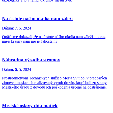
ekologicky a to v rámci okruhov mesta Svit.
Na čistote nášho okolia nám záleží
Dátum:
7. 5. 2024
Opäť sme dokázali, že na čistote nášho okolia nám záleží a obraz
našej krajiny nám nie je ľahostajný.
Náhradná výsadba stromov
Dátum:
6. 5. 2024
Prostredníctvom Technických služieb Mesta Svit bol v predošlých
zimných mesiacoch realizovaný vyrúb drevín, ktoré boli zo strany
Mestského úradu z dôvodu ich poškodenia určené na odstránenie.
Mestské oslavy dňa matiek