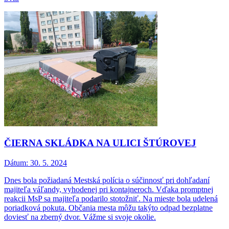
ČIERNA SKLÁDKA NA ULICI ŠTÚROVEJ
Dátum:
30. 5. 2024
Dnes bola požiadaná Mestská polícia o súčinnosť pri dohľadaní
majiteľa váľandy, vyhodenej pri kontajneroch. Vďaka promptnej
reakcii MsP sa majiteľa podarilo stotožniť. Na mieste bola udelená
poriadková pokuta. Občania mesta môžu takýto odpad bezplatne
doviesť na zberný dvor. Vážme si svoje okolie.