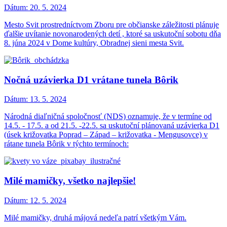
Dátum:
20. 5. 2024
Mesto Svit prostredníctvom Zboru pre občianske záležitosti plánuje
ďalšie uvítanie novonarodených detí , ktoré sa uskutoční sobotu dňa
8. júna 2024 v Dome kultúry, Obradnej sieni mesta Svit.
Nočná uzávierka D1 vrátane tunela Bôrik
Dátum:
13. 5. 2024
Národná diaľničná spoločnosť (NDS) oznamuje, že v termíne od
14.5. - 17.5. a od 21.5. -22.5. sa uskutoční plánovaná uzávierka D1
(úsek križovatka Poprad – Západ – križovatka - Mengusovce) v
rátane tunela Bôrik v týchto termínoch:
Milé mamičky, všetko najlepšie!
Dátum:
12. 5. 2024
Milé mamičky, druhá májová nedeľa patrí všetkým Vám.