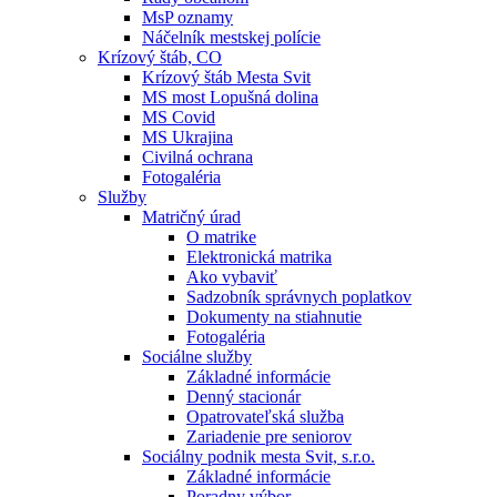
MsP oznamy
Náčelník mestskej polície
Krízový štáb, CO
Krízový štáb Mesta Svit
MS most Lopušná dolina
MS Covid
MS Ukrajina
Civilná ochrana
Fotogaléria
Služby
Matričný úrad
O matrike
Elektronická matrika
Ako vybaviť
Sadzobník správnych poplatkov
Dokumenty na stiahnutie
Fotogaléria
Sociálne služby
Základné informácie
Denný stacionár
Opatrovateľská služba
Zariadenie pre seniorov
Sociálny podnik mesta Svit, s.r.o.
Základné informácie
Poradny výbor