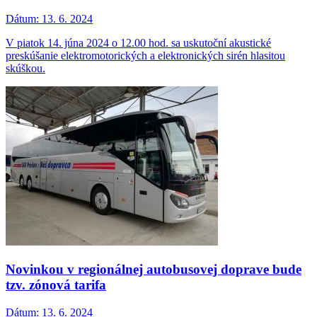
Dátum:
13. 6. 2024
V piatok 14. júna 2024 o 12.00 hod. sa uskutoční akustické
preskúšanie elektromotorických a elektronických sirén hlasitou
skúškou.
Novinkou v regionálnej autobusovej doprave bude
tzv. zónová tarifa
Dátum:
13. 6. 2024