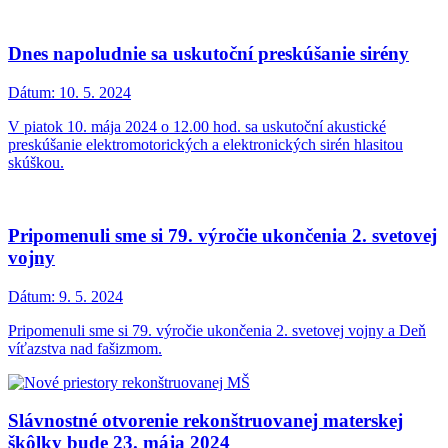
Dnes napoludnie sa uskutoční preskúšanie sirény
Dátum:
10. 5. 2024
V piatok 10. mája 2024 o 12.00 hod. sa uskutoční akustické
preskúšanie elektromotorických a elektronických sirén hlasitou
skúškou.
Pripomenuli sme si 79. výročie ukončenia 2. svetovej
vojny
Dátum:
9. 5. 2024
Pripomenuli sme si 79. výročie ukončenia 2. svetovej vojny a Deň
víťazstva nad fašizmom.
Slávnostné otvorenie rekonštruovanej materskej
škôlky bude 23. mája 2024