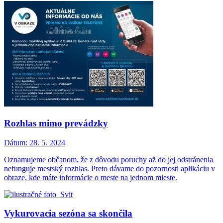
Rozhlas mimo prevádzky
Dátum:
28. 5. 2024
Oznamujeme občanom, že z dôvodu poruchy až do jej odstránenia
nefunguje mestský rozhlas. Preto dávame do pozornosti aplikáciu v
obraze, kde máte informácie o meste na jednom mieste.
Vykurovacia sezóna sa skončila