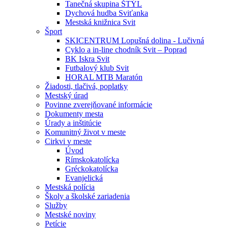
Tanečná skupina ŠTÝL
Dychová hudba Sviťanka
Mestská knižnica Svit
Šport
SKICENTRUM Lopušná dolina - Lučivná
Cyklo a in-line chodník Svit – Poprad
BK Iskra Svit
Futbalový klub Svit
HORAL MTB Maratón
Žiadosti, tlačivá, poplatky
Mestský úrad
Povinne zverejňované informácie
Dokumenty mesta
Úrady a inštitúcie
Komunitný život v meste
Cirkvi v meste
Úvod
Rímskokatolícka
Gréckokatolícka
Evanjelická
Mestská polícia
Školy a školské zariadenia
Služby
Mestské noviny
Petície