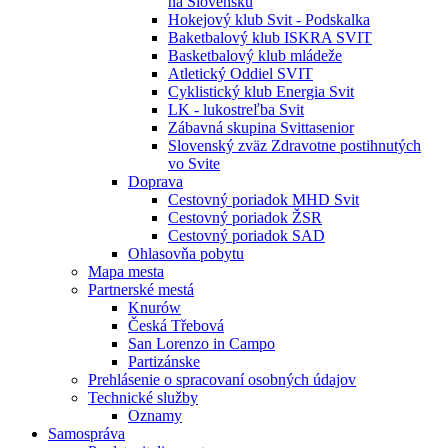
na Slovensku
Hokejový klub Svit - Podskalka
Baketbalový klub ISKRA SVIT
Basketbalový klub mládeže
Atletický Oddiel SVIT
Cyklistický klub Energia Svit
LK - lukostreľba Svit
Zábavná skupina Svittasenior
Slovenský zväz Zdravotne postihnutých
vo Svite
Doprava
Cestovný poriadok MHD Svit
Cestovný poriadok ŽSR
Cestovný poriadok SAD
Ohlasovňa pobytu
Mapa mesta
Partnerské mestá
Knurów
Česká Třebová
San Lorenzo in Campo
Partizánske
Prehlásenie o spracovaní osobných údajov
Technické služby
Oznamy
Samospráva