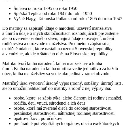
Šuňava od roku 1895 do roku 1950
Spišská Teplica od roku 1947 do roku 1950
Vyšné Hágy, Tatranská Polianka od roku 1895 do roku 1947
Do matriky sa zapisujú údaje o narodení, uzavretí manželstva
a úmrtí a údaje o iných skutočnostiach rozhodujúcich pre zistenie
alebo overenie osobného stavu, najmä údaje o osvojení, určení
rodičovstva a o rozvode manželstva. Predmetom zápisu sú aj
matričné udalosti, ktoré nastali na území Slovenskej republiky
a v cudzine, ak ide o štátneho občana Slovenskej republiky.
Matriku tvorí kniha narodení, kniha manželstiev a kniha
úmrtí. Kniha narodení a kniha úmrtí sa vedie jednotlivo za každú
obec, kniha manželstiev sa vedie ako jediná v rámci obvodu.
Matričný úrad vyhotoví úradný výpis (rodný, sobášny, úmrtný list) ,
alebo umožní nahliadnuť do matriky a robiť z nej výpisy iba:
osobe, ktorej sa zápis týka, alebo členom jej rodiny ( manžel,
rodičia, deti, vnuci, súrodenci a ich deti)
osobe, ktorá má zverené dieťa do osobnej starostlivosti,
pestúnskej starostlivosti, náhradnej rodinnej starostlivosti
opatrovníkovi, poručníkovi
pre úradné potreby štátnych orgánov, obcí a exekútorskych