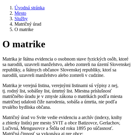
Úvodná stránka
Mesto
Služby
Matričný úrad
O matrike
O matrike
Matrika je štátna evidencia o osobnom stave fyzických osôb, ktoré
sa narodili, uzavreli manželstvo, alebo zomreli na území Slovenskej
republiky, a štátnych občanov Slovenskej republiky, ktorí sa
narodili, uzavreli manželstvo alebo zomreli v cudzine.
Matrika je verejná listina, verejnými listinami sú výpisy z nej,
tj. rodný list, sobášny list, úmrtný list. Miestna príslušnosť
matričného úradu je v zmysle zákona o matrikách podľa miesta
matričnej udalosti čiže narodenia, sobáša a úmrtia, nie podľa
trvalého bydliska občana.
Matričný úrad vo Svite vedie evidenciu a archív (indexy, knihy
a zbierky listín) pre mesto SVIT a obce Batizovce, Gerlachov,
Lučivná, Mengusovce a Štôla od roku 1895 po súčasnosť.
Matričná činnosť sa vykonáva aj pre obce: