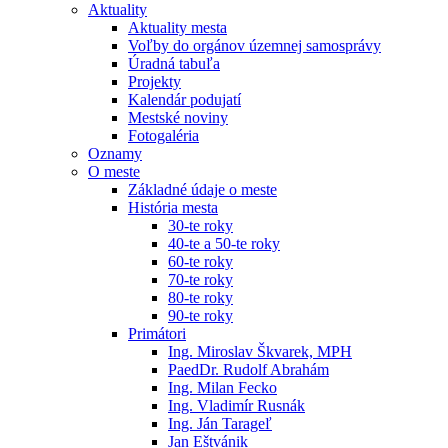
Aktuality
Aktuality mesta
Voľby do orgánov územnej samosprávy
Úradná tabuľa
Projekty
Kalendár podujatí
Mestské noviny
Fotogaléria
Oznamy
O meste
Základné údaje o meste
História mesta
30-te roky
40-te a 50-te roky
60-te roky
70-te roky
80-te roky
90-te roky
Primátori
Ing. Miroslav Škvarek, MPH
PaedDr. Rudolf Abrahám
Ing. Milan Fecko
Ing. Vladimír Rusnák
Ing. Ján Tarageľ
Jan Eštvánik