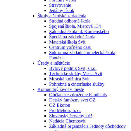
Stravovanie
Jedálny lístok
Školy a školské zariadenia
Stredná odborná škola
Spojená škola, Mierová 134
Základná škola ul. Komenského
Špeciálna základná škola
Materská škola Svit
Centrum voľného času
Súkromná základná umelecká škola
Fantázia
Úrady a inštitúcie
Bytový podnik Svit, s.r.o.
Technické služby Mesta Svit
Mestská knižnica Svit
Pohrebné a cintorínske služby
Komunitný život v meste
Občianske združenie Familiaris
Detský famózny svet OZ
OZ Ekoton
Pro Meliori, n. o.
Slovenský červený kríž
Nadácia Chemosvit
Základná organizácia Jednoty dôchodcov