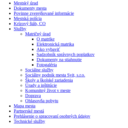
Mestský úrad
Dokumenty mesta
Povinne zverejňované informácie
Mestská polícia
Krízový štáb, CO
Služby
Matričný úrad
O matrike
Elektronická matrika
Ako vybaviť
Sadzobník správnych poplatkov
Dokumenty na stiahnutie
Fotogaléria
Sociálne služby
Sociálny podnik mesta Svit, s.r.o.
Školy a školské zariadenia
Úrady a inštitúcie
Komunitný život v meste
Doprava
Ohlasovňa pobytu
Mapa mesta
Partnerské mestá
Prehlásenie o spracovaní osobných údajov
Technické služby