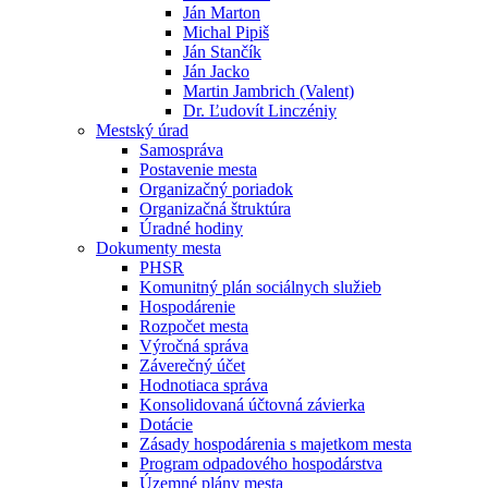
Ján Marton
Michal Pipiš
Ján Stančík
Ján Jacko
Martin Jambrich (Valent)
Dr. Ľudovít Linczéniy
Mestský úrad
Samospráva
Postavenie mesta
Organizačný poriadok
Organizačná štruktúra
Úradné hodiny
Dokumenty mesta
PHSR
Komunitný plán sociálnych služieb
Hospodárenie
Rozpočet mesta
Výročná správa
Záverečný účet
Hodnotiaca správa
Konsolidovaná účtovná závierka
Dotácie
Zásady hospodárenia s majetkom mesta
Program odpadového hospodárstva
Územné plány mesta