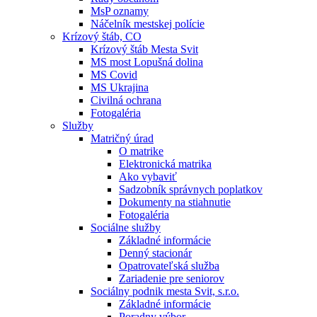
MsP oznamy
Náčelník mestskej polície
Krízový štáb, CO
Krízový štáb Mesta Svit
MS most Lopušná dolina
MS Covid
MS Ukrajina
Civilná ochrana
Fotogaléria
Služby
Matričný úrad
O matrike
Elektronická matrika
Ako vybaviť
Sadzobník správnych poplatkov
Dokumenty na stiahnutie
Fotogaléria
Sociálne služby
Základné informácie
Denný stacionár
Opatrovateľská služba
Zariadenie pre seniorov
Sociálny podnik mesta Svit, s.r.o.
Základné informácie
Poradny výbor