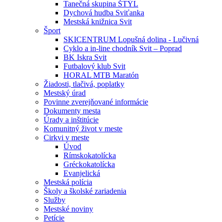
Tanečná skupina ŠTÝL
Dychová hudba Sviťanka
Mestská knižnica Svit
Šport
SKICENTRUM Lopušná dolina - Lučivná
Cyklo a in-line chodník Svit – Poprad
BK Iskra Svit
Futbalový klub Svit
HORAL MTB Maratón
Žiadosti, tlačivá, poplatky
Mestský úrad
Povinne zverejňované informácie
Dokumenty mesta
Úrady a inštitúcie
Komunitný život v meste
Cirkvi v meste
Úvod
Rímskokatolícka
Gréckokatolícka
Evanjelická
Mestská polícia
Školy a školské zariadenia
Služby
Mestské noviny
Petície