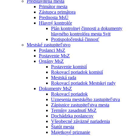
Predstavitelia mesta
Primátor mesta
Zástupca primátora
Prednosta MsÚ
Hlavný kontrolór
Plán kontrolnej činnosti a dokumenty
hlavného kontrolóra mesta Svit
Protispoločenská činnosť
Mestské zastupiteľstvo
Poslanci MsZ
Postavenie MsZ
Orgány MsZ
Postavenie komisií
Rokovací poriadok komisií
Mestská rada
Rokovací poriadok Mestskej rady
Dokumenty MsZ
Rokovací poriadok
Uznesenia mestského zastupiteľstva
Zápisnice zastupiteľstva mesta
Termíny zasadnutí MsZ
Dochádzka poslancov
Všeobecné záväzné nariadenia
Štatút mesta
Majetkové priznanie