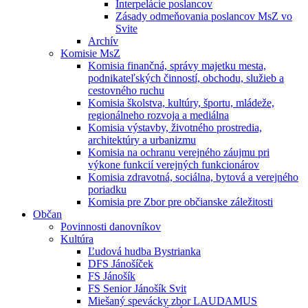
Interpelácie poslancov
Zásady odmeňovania poslancov MsZ vo
Svite
Archív
Komisie MsZ
Komisia finančná, správy majetku mesta,
podnikateľských činností, obchodu, služieb a
cestovného ruchu
Komisia školstva, kultúry, športu, mládeže,
regionálneho rozvoja a mediálna
Komisia výstavby, životného prostredia,
architektúry a urbanizmu
Komisia na ochranu verejného záujmu pri
výkone funkcií verejných funkcionárov
Komisia zdravotná, sociálna, bytová a verejného
poriadku
Komisia pre Zbor pre občianske záležitosti
Občan
Povinnosti danovníkov
Kultúra
Ľudová hudba Bystrianka
DFS Jánošíček
FS Jánošík
FS Senior Jánošík Svit
Miešaný spevácky zbor LAUDAMUS