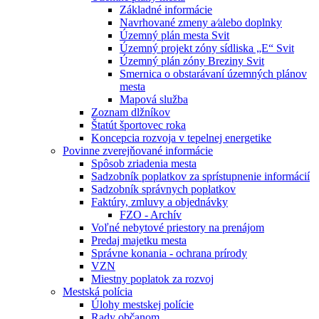
Základné informácie
Navrhované zmeny a⁄alebo doplnky
Územný plán mesta Svit
Územný projekt zóny sídliska „E“ Svit
Územný plán zóny Breziny Svit
Smernica o obstarávaní územných plánov
mesta
Mapová služba
Zoznam dlžníkov
Štatút športovec roka
Koncepcia rozvoja v tepelnej energetike
Povinne zverejňované informácie
Spôsob zriadenia mesta
Sadzobník poplatkov za sprístupnenie informácií
Sadzobník správnych poplatkov
Faktúry, zmluvy a objednávky
FZO - Archív
Voľné nebytové priestory na prenájom
Predaj majetku mesta
Správne konania - ochrana prírody
VZN
Miestny poplatok za rozvoj
Mestská polícia
Úlohy mestskej polície
Rady občanom