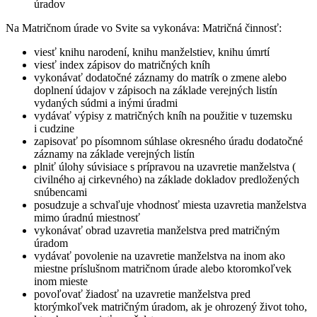
úradov
Na Matričnom úrade vo Svite sa vykonáva: Matričná činnosť:
viesť knihu narodení, knihu manželstiev, knihu úmrtí
viesť index zápisov do matričných kníh
vykonávať dodatočné záznamy do matrík o zmene alebo
doplnení údajov v zápisoch na základe verejných listín
vydaných súdmi a inými úradmi
vydávať výpisy z matričných kníh na použitie v tuzemsku
i cudzine
zapisovať po písomnom súhlase okresného úradu dodatočné
záznamy na základe verejných listín
plniť úlohy súvisiace s prípravou na uzavretie manželstva (
civilného aj cirkevného) na základe dokladov predložených
snúbencami
posudzuje a schvaľuje vhodnosť miesta uzavretia manželstva
mimo úradnú miestnosť
vykonávať obrad uzavretia manželstva pred matričným
úradom
vydávať povolenie na uzavretie manželstva na inom ako
miestne príslušnom matričnom úrade alebo ktoromkoľvek
inom mieste
povoľovať žiadosť na uzavretie manželstva pred
ktorýmkoľvek matričným úradom, ak je ohrozený život toho,