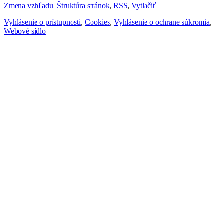
Zmena vzhľadu
,
Štruktúra stránok
,
RSS
,
Vytlačiť
Vyhlásenie o prístupnosti
,
Cookies
,
Vyhlásenie o ochrane súkromia
,
Webové sídlo