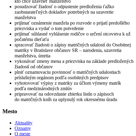
kto chce uzavrieť manželstvo
posudzovať žiadosť o odpustenie predloženia ťažko
zaobstarateľných dokladov potrebných na uzavretie
manželstva
prijímať oznámenie manžela po rozvode o prijatí predošlého
priezviska a vydať o tom potvrdenie
prijímať súhlasné vyhlásenie rodičov o určení otcovstva k už
počatému dieťaťu
spracovať žiadosti o zápisy matričných udalostí do Osobitnej
matriky v Bratislave občanov SR – narodenia, uzavretia
manželstva, úmrtia
vykonávať zmeny mena a priezviska na základe predložených
žiadostí od občanov
plniť oznamovaciu povinnosť o matričných udalostiach
príslušným orgánom podľa osobitných predpisov
vyhotovovať výpisy z matriky za účlom výmeny matrík
podľa medzinárodných zmlúv
pripravovať na odovzdanie zbierku listín o zápisoch
do matričných kníh za uplynulý rok okresnému úradu
Mesto
Aktuality
Oznamy
O meste