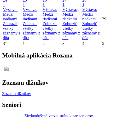
24
25
26
27
28
1
1
1
1
1
Výstava:
Výstava:
Výstava:
Výstava:
Výstava:
Medzi
Medzi
Medzi
Medzi
Medzi
riadkami
riadkami
riadkami
riadkami
riadkami
29
Zobraziť
Zobraziť
Zobraziť
Zobraziť
Zobraziť
všetky
všetky
všetky
všetky
všetky
záznamy z
záznamy z
záznamy z
záznamy z
záznamy z
dňa
dňa
dňa
dňa
dňa
31
1
2
3
4
5
Mobilná aplikácia Rozana
Zoznam dlžníkov
Zoznam dlžníkov
Seniori
Zjednodušená verzia stránok pre seniorov