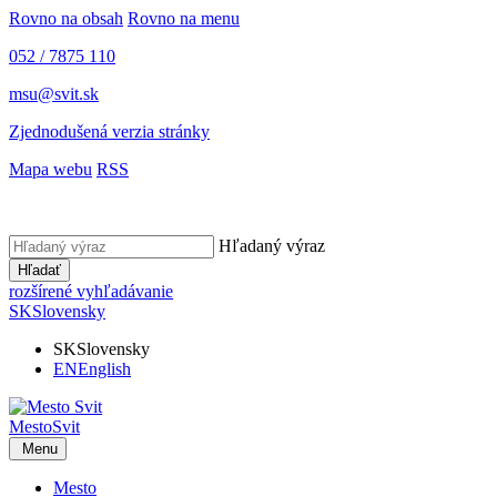
Rovno na obsah
Rovno na menu
052 / 7875 110
msu@svit.sk
Zjednodušená verzia stránky
Mapa webu
RSS
Hľadaný výraz
Hľadať
rozšírené vyhľadávanie
SK
Slovensky
SK
Slovensky
EN
English
Mesto
Svit
Menu
Mesto