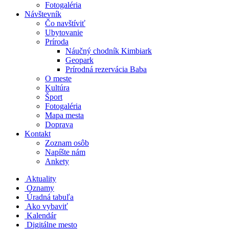
Fotogaléria
Návštevník
Čo navštíviť
Ubytovanie
Príroda
Náučný chodník Kimbiark
Geopark
Prírodná rezervácia Baba
O meste
Kultúra
Šport
Fotogaléria
Mapa mesta
Doprava
Kontakt
Zoznam osôb
Napíšte nám
Ankety
Aktuality
Oznamy
Úradná tabuľa
Ako vybaviť
Kalendár
Digitálne mesto