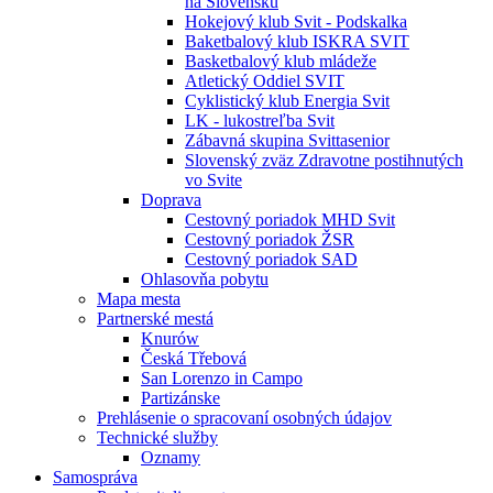
na Slovensku
Hokejový klub Svit - Podskalka
Baketbalový klub ISKRA SVIT
Basketbalový klub mládeže
Atletický Oddiel SVIT
Cyklistický klub Energia Svit
LK - lukostreľba Svit
Zábavná skupina Svittasenior
Slovenský zväz Zdravotne postihnutých
vo Svite
Doprava
Cestovný poriadok MHD Svit
Cestovný poriadok ŽSR
Cestovný poriadok SAD
Ohlasovňa pobytu
Mapa mesta
Partnerské mestá
Knurów
Česká Třebová
San Lorenzo in Campo
Partizánske
Prehlásenie o spracovaní osobných údajov
Technické služby
Oznamy
Samospráva