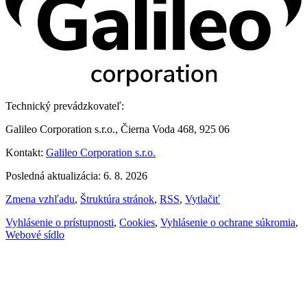
Technický prevádzkovateľ:
Galileo Corporation s.r.o., Čierna Voda 468, 925 06
Kontakt:
Galileo Corporation s.r.o.
Posledná aktualizácia: 6. 8. 2026
Zmena vzhľadu
,
Štruktúra stránok
,
RSS
,
Vytlačiť
Vyhlásenie o prístupnosti
,
Cookies
,
Vyhlásenie o ochrane súkromia
,
Webové sídlo