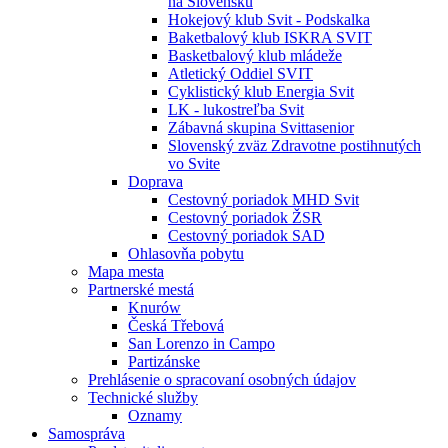
na Slovensku
Hokejový klub Svit - Podskalka
Baketbalový klub ISKRA SVIT
Basketbalový klub mládeže
Atletický Oddiel SVIT
Cyklistický klub Energia Svit
LK - lukostreľba Svit
Zábavná skupina Svittasenior
Slovenský zväz Zdravotne postihnutých
vo Svite
Doprava
Cestovný poriadok MHD Svit
Cestovný poriadok ŽSR
Cestovný poriadok SAD
Ohlasovňa pobytu
Mapa mesta
Partnerské mestá
Knurów
Česká Třebová
San Lorenzo in Campo
Partizánske
Prehlásenie o spracovaní osobných údajov
Technické služby
Oznamy
Samospráva