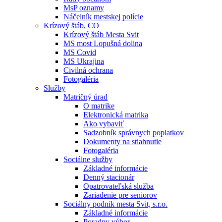
MsP oznamy
Náčelník mestskej polície
Krízový štáb, CO
Krízový štáb Mesta Svit
MS most Lopušná dolina
MS Covid
MS Ukrajina
Civilná ochrana
Fotogaléria
Služby
Matričný úrad
O matrike
Elektronická matrika
Ako vybaviť
Sadzobník správnych poplatkov
Dokumenty na stiahnutie
Fotogaléria
Sociálne služby
Základné informácie
Denný stacionár
Opatrovateľská služba
Zariadenie pre seniorov
Sociálny podnik mesta Svit, s.r.o.
Základné informácie
Poradny výbor