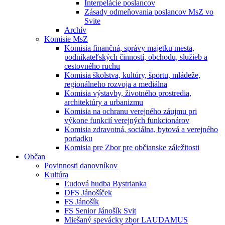
Interpelácie poslancov
Zásady odmeňovania poslancov MsZ vo
Svite
Archív
Komisie MsZ
Komisia finančná, správy majetku mesta,
podnikateľských činností, obchodu, služieb a
cestovného ruchu
Komisia školstva, kultúry, športu, mládeže,
regionálneho rozvoja a mediálna
Komisia výstavby, životného prostredia,
architektúry a urbanizmu
Komisia na ochranu verejného záujmu pri
výkone funkcií verejných funkcionárov
Komisia zdravotná, sociálna, bytová a verejného
poriadku
Komisia pre Zbor pre občianske záležitosti
Občan
Povinnosti danovníkov
Kultúra
Ľudová hudba Bystrianka
DFS Jánošíček
FS Jánošík
FS Senior Jánošík Svit
Miešaný spevácky zbor LAUDAMUS