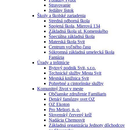
Stravovanie
Jedálny lístok
Školy a školské zariadenia
Stredná odborná škola
Spojená škola, Mierová 134
Základná škola ul. Komenského
Špeciálna základná škola
Materská škola Svit
Centrum voľného času
Súkromná základná umelecká škola
Fantázia
Úrady a inštitúcie
Bytový podnik Svit, s.r.o.
Technické služby Mesta Svit
Mestská knižnica Svit
Pohrebné a cintorínske služby
Komunitný život v meste
Občianske združenie Familiaris
Detský famózny svet OZ
OZ Ekoton
Pro Meliori, n. o.
Slovenský červený kríž
Nadácia Chemosvit
Základná organizácia Jednoty dôchodcov