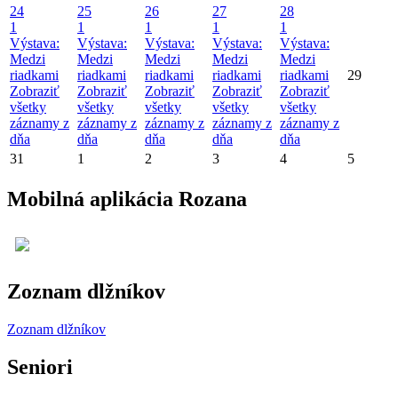
24
25
26
27
28
1
1
1
1
1
Výstava:
Výstava:
Výstava:
Výstava:
Výstava:
Medzi
Medzi
Medzi
Medzi
Medzi
riadkami
riadkami
riadkami
riadkami
riadkami
29
Zobraziť
Zobraziť
Zobraziť
Zobraziť
Zobraziť
všetky
všetky
všetky
všetky
všetky
záznamy z
záznamy z
záznamy z
záznamy z
záznamy z
dňa
dňa
dňa
dňa
dňa
31
1
2
3
4
5
Mobilná aplikácia Rozana
Zoznam dlžníkov
Zoznam dlžníkov
Seniori