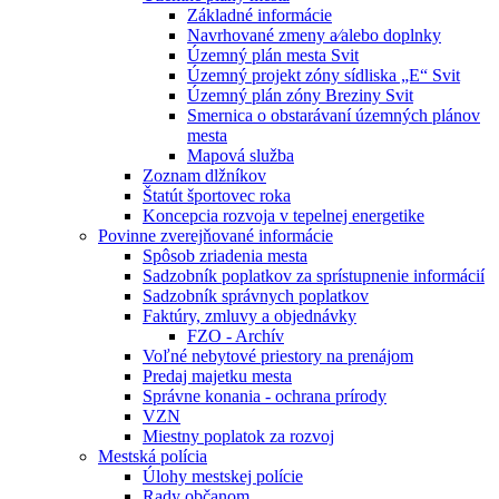
Základné informácie
Navrhované zmeny a⁄alebo doplnky
Územný plán mesta Svit
Územný projekt zóny sídliska „E“ Svit
Územný plán zóny Breziny Svit
Smernica o obstarávaní územných plánov
mesta
Mapová služba
Zoznam dlžníkov
Štatút športovec roka
Koncepcia rozvoja v tepelnej energetike
Povinne zverejňované informácie
Spôsob zriadenia mesta
Sadzobník poplatkov za sprístupnenie informácií
Sadzobník správnych poplatkov
Faktúry, zmluvy a objednávky
FZO - Archív
Voľné nebytové priestory na prenájom
Predaj majetku mesta
Správne konania - ochrana prírody
VZN
Miestny poplatok za rozvoj
Mestská polícia
Úlohy mestskej polície
Rady občanom