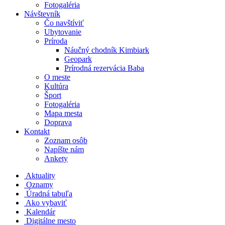
Fotogaléria
Návštevník
Čo navštíviť
Ubytovanie
Príroda
Náučný chodník Kimbiark
Geopark
Prírodná rezervácia Baba
O meste
Kultúra
Šport
Fotogaléria
Mapa mesta
Doprava
Kontakt
Zoznam osôb
Napíšte nám
Ankety
Aktuality
Oznamy
Úradná tabuľa
Ako vybaviť
Kalendár
Digitálne mesto