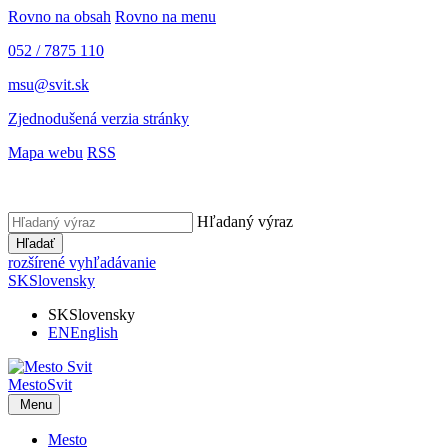
Rovno na obsah
Rovno na menu
052 / 7875 110
msu@svit.sk
Zjednodušená verzia stránky
Mapa webu
RSS
Hľadaný výraz
Hľadať
rozšírené vyhľadávanie
SK
Slovensky
SK
Slovensky
EN
English
Mesto
Svit
Menu
Mesto