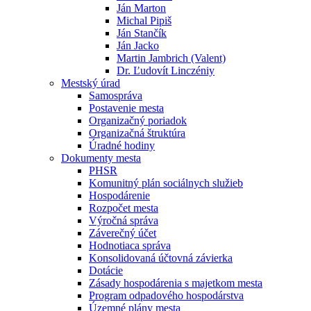
Ján Marton
Michal Pipiš
Ján Stančík
Ján Jacko
Martin Jambrich (Valent)
Dr. Ľudovít Linczéniy
Mestský úrad
Samospráva
Postavenie mesta
Organizačný poriadok
Organizačná štruktúra
Úradné hodiny
Dokumenty mesta
PHSR
Komunitný plán sociálnych služieb
Hospodárenie
Rozpočet mesta
Výročná správa
Záverečný účet
Hodnotiaca správa
Konsolidovaná účtovná závierka
Dotácie
Zásady hospodárenia s majetkom mesta
Program odpadového hospodárstva
Územné plány mesta