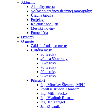
Aktuality
Aktuality mesta
Voľby do orgánov územnej samosprávy
Úradná tabuľa
Projekty
Kalendár podujatí
Mestské noviny
Fotogaléria
Oznamy
O meste
Základné údaje o meste
História mesta
30-te roky
40-te a 50-te roky
60-te roky
70-te roky
80-te roky
90-te roky
Primátori
Ing. Miroslav Škvarek, MPH
PaedDr. Rudolf Abrahám
Ing. Milan Fecko
Ing. Vladimír Rusnák
Ing. Ján Tarageľ
Jan Eštvánik