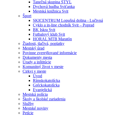
Tanečná skupina ŠTÝL
Dychová hudba Sviťanka
Mestská knižnica Svit
Šport
SKICENTRUM Lopušná dolina - Lučivná
Cyklo a in-line chodník Svit – Poprad
BK Iskra Svit
Futbalový klub Svit
HORAL MTB Maratón
Žiadosti, tlačivá, poplatky
Mestský úrad
Povinne zverejňované informácie
Dokumenty mesta
Úrady a inštitúcie
Komunitný život v meste
Cirkvi v meste
Úvod
Rímskokatolícka
Gréckokatolícka
Evanjelická
Mestská polícia
Školy a školské zariadenia
Služby
Mestské noviny
Petície