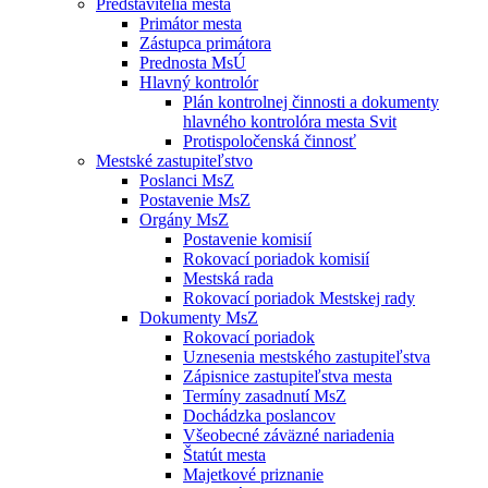
Predstavitelia mesta
Primátor mesta
Zástupca primátora
Prednosta MsÚ
Hlavný kontrolór
Plán kontrolnej činnosti a dokumenty
hlavného kontrolóra mesta Svit
Protispoločenská činnosť
Mestské zastupiteľstvo
Poslanci MsZ
Postavenie MsZ
Orgány MsZ
Postavenie komisií
Rokovací poriadok komisií
Mestská rada
Rokovací poriadok Mestskej rady
Dokumenty MsZ
Rokovací poriadok
Uznesenia mestského zastupiteľstva
Zápisnice zastupiteľstva mesta
Termíny zasadnutí MsZ
Dochádzka poslancov
Všeobecné záväzné nariadenia
Štatút mesta
Majetkové priznanie