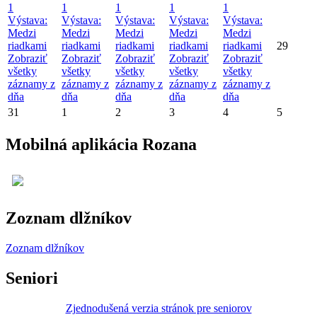
1
1
1
1
1
Výstava:
Výstava:
Výstava:
Výstava:
Výstava:
Medzi
Medzi
Medzi
Medzi
Medzi
riadkami
riadkami
riadkami
riadkami
riadkami
29
Zobraziť
Zobraziť
Zobraziť
Zobraziť
Zobraziť
všetky
všetky
všetky
všetky
všetky
záznamy z
záznamy z
záznamy z
záznamy z
záznamy z
dňa
dňa
dňa
dňa
dňa
31
1
2
3
4
5
Mobilná aplikácia Rozana
Zoznam dlžníkov
Zoznam dlžníkov
Seniori
Zjednodušená verzia stránok pre seniorov