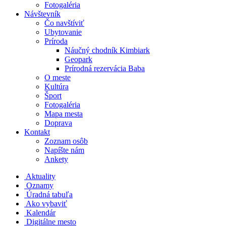
Fotogaléria
Návštevník
Čo navštíviť
Ubytovanie
Príroda
Náučný chodník Kimbiark
Geopark
Prírodná rezervácia Baba
O meste
Kultúra
Šport
Fotogaléria
Mapa mesta
Doprava
Kontakt
Zoznam osôb
Napíšte nám
Ankety
Aktuality
Oznamy
Úradná tabuľa
Ako vybaviť
Kalendár
Digitálne mesto