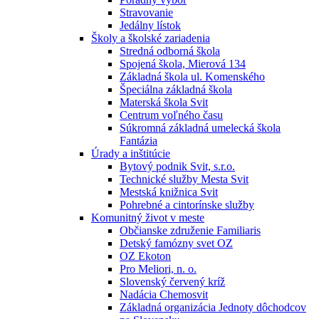
Stravovanie
Jedálny lístok
Školy a školské zariadenia
Stredná odborná škola
Spojená škola, Mierová 134
Základná škola ul. Komenského
Špeciálna základná škola
Materská škola Svit
Centrum voľného času
Súkromná základná umelecká škola
Fantázia
Úrady a inštitúcie
Bytový podnik Svit, s.r.o.
Technické služby Mesta Svit
Mestská knižnica Svit
Pohrebné a cintorínske služby
Komunitný život v meste
Občianske združenie Familiaris
Detský famózny svet OZ
OZ Ekoton
Pro Meliori, n. o.
Slovenský červený kríž
Nadácia Chemosvit
Základná organizácia Jednoty dôchodcov