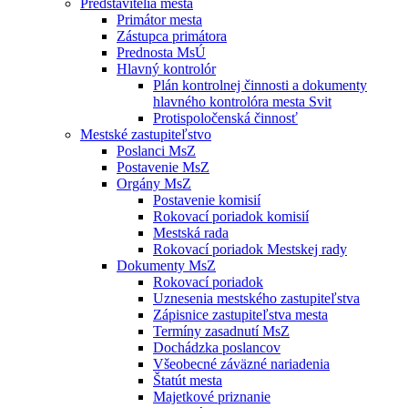
Predstavitelia mesta
Primátor mesta
Zástupca primátora
Prednosta MsÚ
Hlavný kontrolór
Plán kontrolnej činnosti a dokumenty
hlavného kontrolóra mesta Svit
Protispoločenská činnosť
Mestské zastupiteľstvo
Poslanci MsZ
Postavenie MsZ
Orgány MsZ
Postavenie komisií
Rokovací poriadok komisií
Mestská rada
Rokovací poriadok Mestskej rady
Dokumenty MsZ
Rokovací poriadok
Uznesenia mestského zastupiteľstva
Zápisnice zastupiteľstva mesta
Termíny zasadnutí MsZ
Dochádzka poslancov
Všeobecné záväzné nariadenia
Štatút mesta
Majetkové priznanie