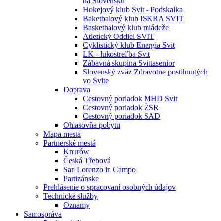
na Slovensku
Hokejový klub Svit - Podskalka
Baketbalový klub ISKRA SVIT
Basketbalový klub mládeže
Atletický Oddiel SVIT
Cyklistický klub Energia Svit
LK - lukostreľba Svit
Zábavná skupina Svittasenior
Slovenský zväz Zdravotne postihnutých
vo Svite
Doprava
Cestovný poriadok MHD Svit
Cestovný poriadok ŽSR
Cestovný poriadok SAD
Ohlasovňa pobytu
Mapa mesta
Partnerské mestá
Knurów
Česká Třebová
San Lorenzo in Campo
Partizánske
Prehlásenie o spracovaní osobných údajov
Technické služby
Oznamy
Samospráva