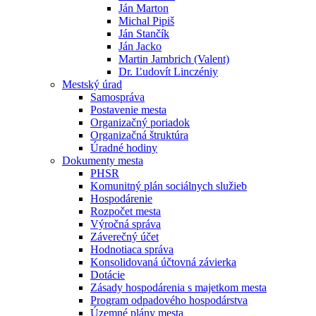
Ján Marton
Michal Pipiš
Ján Stančík
Ján Jacko
Martin Jambrich (Valent)
Dr. Ľudovít Linczéniy
Mestský úrad
Samospráva
Postavenie mesta
Organizačný poriadok
Organizačná štruktúra
Úradné hodiny
Dokumenty mesta
PHSR
Komunitný plán sociálnych služieb
Hospodárenie
Rozpočet mesta
Výročná správa
Záverečný účet
Hodnotiaca správa
Konsolidovaná účtovná závierka
Dotácie
Zásady hospodárenia s majetkom mesta
Program odpadového hospodárstva
Územné plány mesta