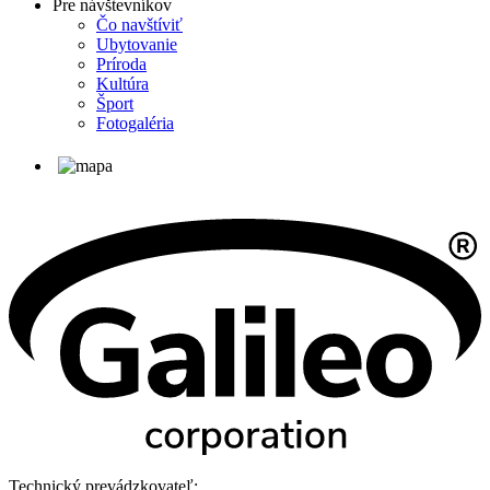
Pre návštevníkov
Čo navštíviť
Ubytovanie
Príroda
Kultúra
Šport
Fotogaléria
Technický prevádzkovateľ: