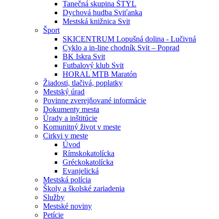
Tanečná skupina ŠTÝL
Dychová hudba Sviťanka
Mestská knižnica Svit
Šport
SKICENTRUM Lopušná dolina - Lučivná
Cyklo a in-line chodník Svit – Poprad
BK Iskra Svit
Futbalový klub Svit
HORAL MTB Maratón
Žiadosti, tlačivá, poplatky
Mestský úrad
Povinne zverejňované informácie
Dokumenty mesta
Úrady a inštitúcie
Komunitný život v meste
Cirkvi v meste
Úvod
Rímskokatolícka
Gréckokatolícka
Evanjelická
Mestská polícia
Školy a školské zariadenia
Služby
Mestské noviny
Petície