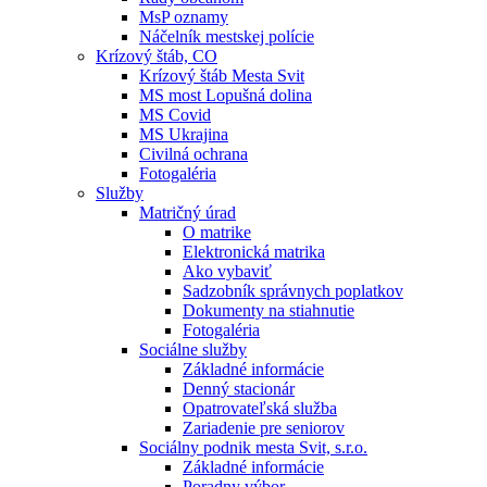
MsP oznamy
Náčelník mestskej polície
Krízový štáb, CO
Krízový štáb Mesta Svit
MS most Lopušná dolina
MS Covid
MS Ukrajina
Civilná ochrana
Fotogaléria
Služby
Matričný úrad
O matrike
Elektronická matrika
Ako vybaviť
Sadzobník správnych poplatkov
Dokumenty na stiahnutie
Fotogaléria
Sociálne služby
Základné informácie
Denný stacionár
Opatrovateľská služba
Zariadenie pre seniorov
Sociálny podnik mesta Svit, s.r.o.
Základné informácie
Poradny výbor