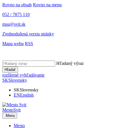
Rovno na obsah
Rovno na menu
052 / 7875 110
msu@svit.sk
Zjednodušená verzia stránky
Mapa webu
RSS
Hľadaný výraz
Hľadať
rozšírené vyhľadávanie
SK
Slovensky
SK
Slovensky
EN
English
Mesto
Svit
Menu
Mesto