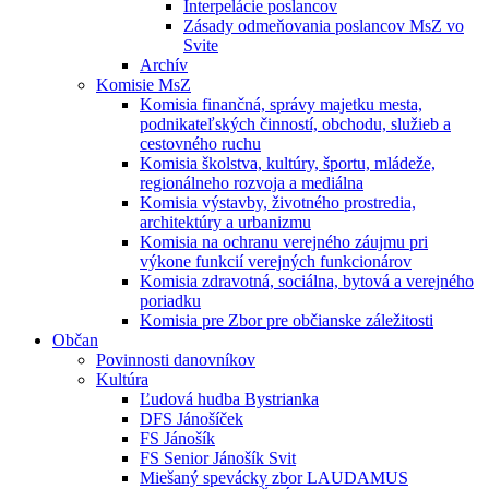
Interpelácie poslancov
Zásady odmeňovania poslancov MsZ vo
Svite
Archív
Komisie MsZ
Komisia finančná, správy majetku mesta,
podnikateľských činností, obchodu, služieb a
cestovného ruchu
Komisia školstva, kultúry, športu, mládeže,
regionálneho rozvoja a mediálna
Komisia výstavby, životného prostredia,
architektúry a urbanizmu
Komisia na ochranu verejného záujmu pri
výkone funkcií verejných funkcionárov
Komisia zdravotná, sociálna, bytová a verejného
poriadku
Komisia pre Zbor pre občianske záležitosti
Občan
Povinnosti danovníkov
Kultúra
Ľudová hudba Bystrianka
DFS Jánošíček
FS Jánošík
FS Senior Jánošík Svit
Miešaný spevácky zbor LAUDAMUS