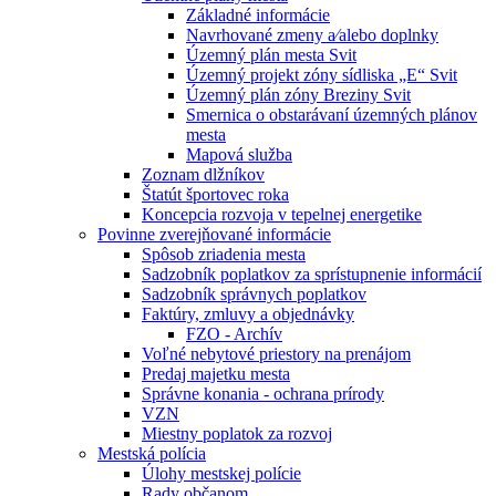
Základné informácie
Navrhované zmeny a⁄alebo doplnky
Územný plán mesta Svit
Územný projekt zóny sídliska „E“ Svit
Územný plán zóny Breziny Svit
Smernica o obstarávaní územných plánov
mesta
Mapová služba
Zoznam dlžníkov
Štatút športovec roka
Koncepcia rozvoja v tepelnej energetike
Povinne zverejňované informácie
Spôsob zriadenia mesta
Sadzobník poplatkov za sprístupnenie informácií
Sadzobník správnych poplatkov
Faktúry, zmluvy a objednávky
FZO - Archív
Voľné nebytové priestory na prenájom
Predaj majetku mesta
Správne konania - ochrana prírody
VZN
Miestny poplatok za rozvoj
Mestská polícia
Úlohy mestskej polície
Rady občanom