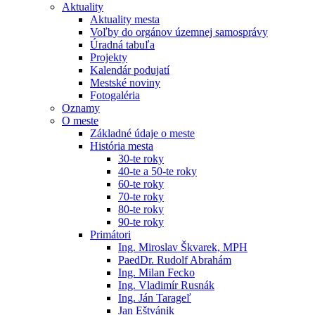
Aktuality
Aktuality mesta
Voľby do orgánov územnej samosprávy
Úradná tabuľa
Projekty
Kalendár podujatí
Mestské noviny
Fotogaléria
Oznamy
O meste
Základné údaje o meste
História mesta
30-te roky
40-te a 50-te roky
60-te roky
70-te roky
80-te roky
90-te roky
Primátori
Ing. Miroslav Škvarek, MPH
PaedDr. Rudolf Abrahám
Ing. Milan Fecko
Ing. Vladimír Rusnák
Ing. Ján Tarageľ
Jan Eštvánik