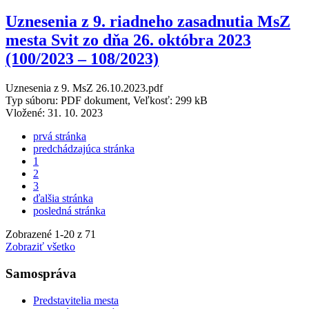
Uznesenia z 9. riadneho zasadnutia MsZ
mesta Svit zo dňa 26. októbra 2023
(100/2023 – 108/2023)
Uznesenia z 9. MsZ 26.10.2023.pdf
Typ súboru: PDF dokument, Veľkosť: 299 kB
Vložené:
31. 10. 2023
prvá stránka
predchádzajúca stránka
1
2
3
ďalšia stránka
posledná stránka
Zobrazené
1
-
20
z 71
Zobraziť všetko
Samospráva
Predstavitelia mesta