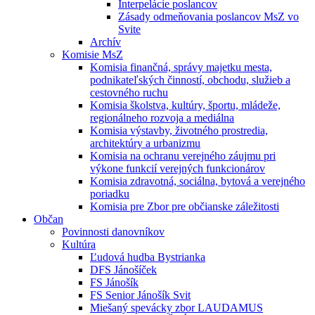
Interpelácie poslancov
Zásady odmeňovania poslancov MsZ vo
Svite
Archív
Komisie MsZ
Komisia finančná, správy majetku mesta,
podnikateľských činností, obchodu, služieb a
cestovného ruchu
Komisia školstva, kultúry, športu, mládeže,
regionálneho rozvoja a mediálna
Komisia výstavby, životného prostredia,
architektúry a urbanizmu
Komisia na ochranu verejného záujmu pri
výkone funkcií verejných funkcionárov
Komisia zdravotná, sociálna, bytová a verejného
poriadku
Komisia pre Zbor pre občianske záležitosti
Občan
Povinnosti danovníkov
Kultúra
Ľudová hudba Bystrianka
DFS Jánošíček
FS Jánošík
FS Senior Jánošík Svit
Miešaný spevácky zbor LAUDAMUS