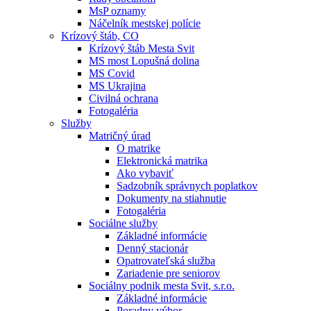
MsP oznamy
Náčelník mestskej polície
Krízový štáb, CO
Krízový štáb Mesta Svit
MS most Lopušná dolina
MS Covid
MS Ukrajina
Civilná ochrana
Fotogaléria
Služby
Matričný úrad
O matrike
Elektronická matrika
Ako vybaviť
Sadzobník správnych poplatkov
Dokumenty na stiahnutie
Fotogaléria
Sociálne služby
Základné informácie
Denný stacionár
Opatrovateľská služba
Zariadenie pre seniorov
Sociálny podnik mesta Svit, s.r.o.
Základné informácie
Poradny výbor