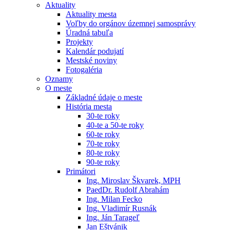
Aktuality
Aktuality mesta
Voľby do orgánov územnej samosprávy
Úradná tabuľa
Projekty
Kalendár podujatí
Mestské noviny
Fotogaléria
Oznamy
O meste
Základné údaje o meste
História mesta
30-te roky
40-te a 50-te roky
60-te roky
70-te roky
80-te roky
90-te roky
Primátori
Ing. Miroslav Škvarek, MPH
PaedDr. Rudolf Abrahám
Ing. Milan Fecko
Ing. Vladimír Rusnák
Ing. Ján Tarageľ
Jan Eštvánik