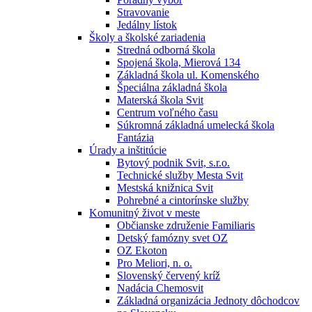
Stravovanie
Jedálny lístok
Školy a školské zariadenia
Stredná odborná škola
Spojená škola, Mierová 134
Základná škola ul. Komenského
Špeciálna základná škola
Materská škola Svit
Centrum voľného času
Súkromná základná umelecká škola
Fantázia
Úrady a inštitúcie
Bytový podnik Svit, s.r.o.
Technické služby Mesta Svit
Mestská knižnica Svit
Pohrebné a cintorínske služby
Komunitný život v meste
Občianske združenie Familiaris
Detský famózny svet OZ
OZ Ekoton
Pro Meliori, n. o.
Slovenský červený kríž
Nadácia Chemosvit
Základná organizácia Jednoty dôchodcov