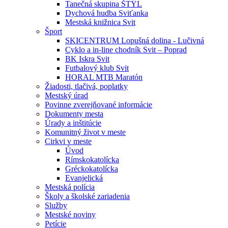
Tanečná skupina ŠTÝL
Dychová hudba Sviťanka
Mestská knižnica Svit
Šport
SKICENTRUM Lopušná dolina - Lučivná
Cyklo a in-line chodník Svit – Poprad
BK Iskra Svit
Futbalový klub Svit
HORAL MTB Maratón
Žiadosti, tlačivá, poplatky
Mestský úrad
Povinne zverejňované informácie
Dokumenty mesta
Úrady a inštitúcie
Komunitný život v meste
Cirkvi v meste
Úvod
Rímskokatolícka
Gréckokatolícka
Evanjelická
Mestská polícia
Školy a školské zariadenia
Služby
Mestské noviny
Petície