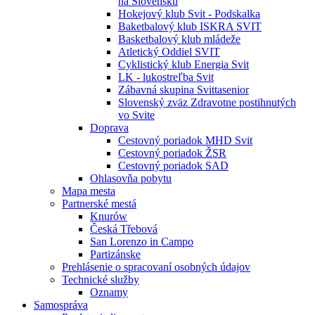
na Slovensku
Hokejový klub Svit - Podskalka
Baketbalový klub ISKRA SVIT
Basketbalový klub mládeže
Atletický Oddiel SVIT
Cyklistický klub Energia Svit
LK - lukostreľba Svit
Zábavná skupina Svittasenior
Slovenský zväz Zdravotne postihnutých
vo Svite
Doprava
Cestovný poriadok MHD Svit
Cestovný poriadok ŽSR
Cestovný poriadok SAD
Ohlasovňa pobytu
Mapa mesta
Partnerské mestá
Knurów
Česká Třebová
San Lorenzo in Campo
Partizánske
Prehlásenie o spracovaní osobných údajov
Technické služby
Oznamy
Samospráva