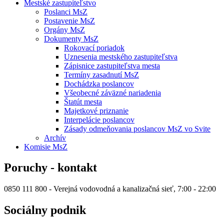
Mestské zastupiteľstvo
Poslanci MsZ
Postavenie MsZ
Orgány MsZ
Dokumenty MsZ
Rokovací poriadok
Uznesenia mestského zastupiteľstva
Zápisnice zastupiteľstva mesta
Termíny zasadnutí MsZ
Dochádzka poslancov
Všeobecné záväzné nariadenia
Štatút mesta
Majetkové priznanie
Interpelácie poslancov
Zásady odmeňovania poslancov MsZ vo Svite
Archív
Komisie MsZ
Poruchy - kontakt
0850 111 800 - Verejná vodovodná a kanalizačná sieť, 7:00 - 22:00
Sociálny podnik