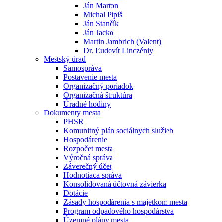
Ján Marton
Michal Pipiš
Ján Stančík
Ján Jacko
Martin Jambrich (Valent)
Dr. Ľudovít Linczéniy
Mestský úrad
Samospráva
Postavenie mesta
Organizačný poriadok
Organizačná štruktúra
Úradné hodiny
Dokumenty mesta
PHSR
Komunitný plán sociálnych služieb
Hospodárenie
Rozpočet mesta
Výročná správa
Záverečný účet
Hodnotiaca správa
Konsolidovaná účtovná závierka
Dotácie
Zásady hospodárenia s majetkom mesta
Program odpadového hospodárstva
Územné plány mesta