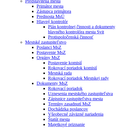
Predstavitelia mesta
Primátor mesta
Zástupca primátora
Prednosta MsÚ
Hlavný kontrolór
Plán kontrolnej činnosti a dokumenty
hlavného kontrolóra mesta Svit
Protispoločenská činnosť
Mestské zastupiteľstvo
Poslanci MsZ
Postavenie MsZ
Orgány MsZ
Postavenie komisií
Rokovací poriadok komisií
Mestská rada
Rokovací poriadok Mestskej rady
Dokumenty MsZ
Rokovací poriadok
Uznesenia mestského zastupiteľstva
Zápisnice zastupiteľstva mesta
Termíny zasadnutí MsZ
Dochádzka poslancov
Všeobecné záväzné nariadenia
Štatút mesta
Majetkové priznanie