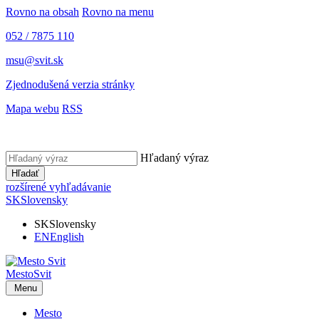
Rovno na obsah
Rovno na menu
052 / 7875 110
msu@svit.sk
Zjednodušená verzia stránky
Mapa webu
RSS
Hľadaný výraz
Hľadať
rozšírené vyhľadávanie
SK
Slovensky
SK
Slovensky
EN
English
Mesto
Svit
Menu
Mesto