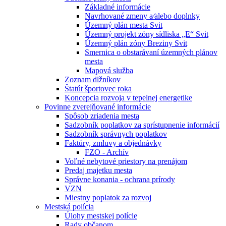
Základné informácie
Navrhované zmeny a⁄alebo doplnky
Územný plán mesta Svit
Územný projekt zóny sídliska „E“ Svit
Územný plán zóny Breziny Svit
Smernica o obstarávaní územných plánov
mesta
Mapová služba
Zoznam dlžníkov
Štatút športovec roka
Koncepcia rozvoja v tepelnej energetike
Povinne zverejňované informácie
Spôsob zriadenia mesta
Sadzobník poplatkov za sprístupnenie informácií
Sadzobník správnych poplatkov
Faktúry, zmluvy a objednávky
FZO - Archív
Voľné nebytové priestory na prenájom
Predaj majetku mesta
Správne konania - ochrana prírody
VZN
Miestny poplatok za rozvoj
Mestská polícia
Úlohy mestskej polície
Rady občanom