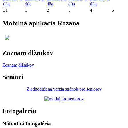
dňa
dňa
dňa
dňa
dňa
31
1
2
3
4
5
Mobilná aplikácia Rozana
Zoznam dlžníkov
Zoznam dlžníkov
Seniori
Zjednodušená verzia stránok pre seniorov
Fotogaléria
Náhodná fotogaléria