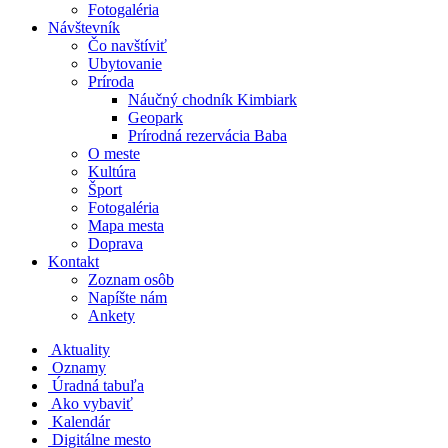
Fotogaléria
Návštevník
Čo navštíviť
Ubytovanie
Príroda
Náučný chodník Kimbiark
Geopark
Prírodná rezervácia Baba
O meste
Kultúra
Šport
Fotogaléria
Mapa mesta
Doprava
Kontakt
Zoznam osôb
Napíšte nám
Ankety
Aktuality
Oznamy
Úradná tabuľa
Ako vybaviť
Kalendár
Digitálne mesto