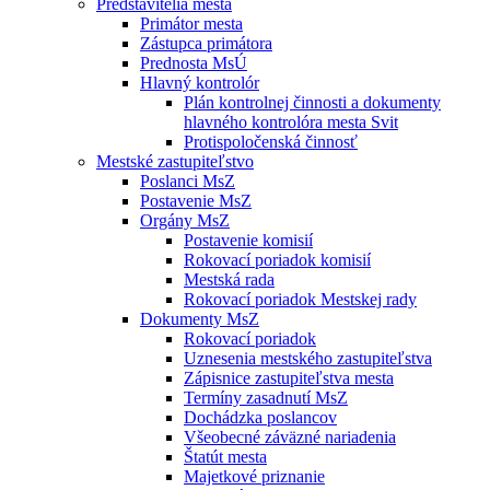
Predstavitelia mesta
Primátor mesta
Zástupca primátora
Prednosta MsÚ
Hlavný kontrolór
Plán kontrolnej činnosti a dokumenty
hlavného kontrolóra mesta Svit
Protispoločenská činnosť
Mestské zastupiteľstvo
Poslanci MsZ
Postavenie MsZ
Orgány MsZ
Postavenie komisií
Rokovací poriadok komisií
Mestská rada
Rokovací poriadok Mestskej rady
Dokumenty MsZ
Rokovací poriadok
Uznesenia mestského zastupiteľstva
Zápisnice zastupiteľstva mesta
Termíny zasadnutí MsZ
Dochádzka poslancov
Všeobecné záväzné nariadenia
Štatút mesta
Majetkové priznanie