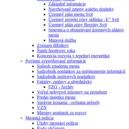
Základné informácie
Navrhované zmeny a⁄alebo doplnky
Územný plán mesta Svit
Územný projekt zóny sídliska „E“ Svit
Územný plán zóny Breziny Svit
Smernica o obstarávaní územných plánov
mesta
Mapová služba
Zoznam dlžníkov
Štatút športovec roka
Koncepcia rozvoja v tepelnej energetike
Povinne zverejňované informácie
Spôsob zriadenia mesta
Sadzobník poplatkov za sprístupnenie informácií
Sadzobník správnych poplatkov
Faktúry, zmluvy a objednávky
FZO - Archív
Voľné nebytové priestory na prenájom
Predaj majetku mesta
Správne konania - ochrana prírody
VZN
Miestny poplatok za rozvoj
Mestská polícia
Úlohy mestskej polície
Rady občanom