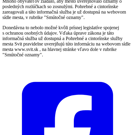
Mnoho obyvateľov žiadalo, aby mesto uverejňovalo oznamy o
posledných rozlúčkach so zosnulými. Pohrebné a cintorínske
zareagovali a táto informačná služba je už dostupná na webovom
sídle mesta, v rubrike "Smútočné oznamy".
Donedávna to nebolo možné kvôli prísnej legislatíve spojenej
s ochranou osobných údajov. Vďaka úprave zákona je táto
informačná služba už dostupná a Pohrebné a cintorínske služby
mesta Svit pravidelne uverejňujú túto informáciu na webovom sídle
mesta www.svit.sk , na hlavnej stránke vľavo dole v rubrike
"Smútočné oznamy".