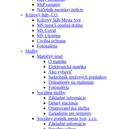
MsP oznamy
Náčelník mestskej polície
Krízový štáb, CO
Krízový štáb Mesta Svit
MS most Lopušná dolina
MS Covid
MS Ukrajina
Civilná ochrana
Fotogaléria
Služby
Matričný úrad
O matrike
Elektronická matrika
Ako vybaviť
Sadzobník správnych poplatkov
Dokumenty na stiahnutie
Fotogaléria
Sociálne služby
Základné informácie
Denný stacionár
Opatrovateľská služba
Zariadenie pre seniorov
Sociálny podnik mesta Svit, s.r.o.
Základné informácie
Poradny výbor