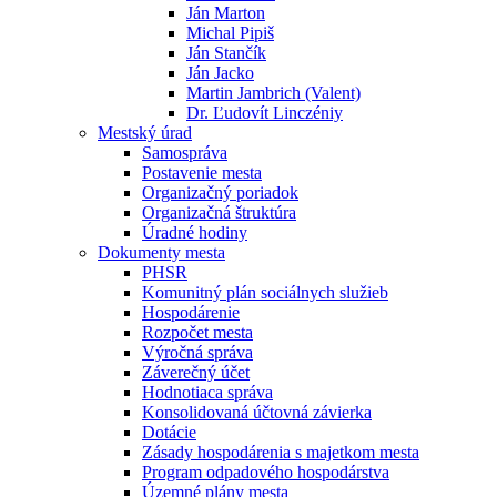
Ján Marton
Michal Pipiš
Ján Stančík
Ján Jacko
Martin Jambrich (Valent)
Dr. Ľudovít Linczéniy
Mestský úrad
Samospráva
Postavenie mesta
Organizačný poriadok
Organizačná štruktúra
Úradné hodiny
Dokumenty mesta
PHSR
Komunitný plán sociálnych služieb
Hospodárenie
Rozpočet mesta
Výročná správa
Záverečný účet
Hodnotiaca správa
Konsolidovaná účtovná závierka
Dotácie
Zásady hospodárenia s majetkom mesta
Program odpadového hospodárstva
Územné plány mesta