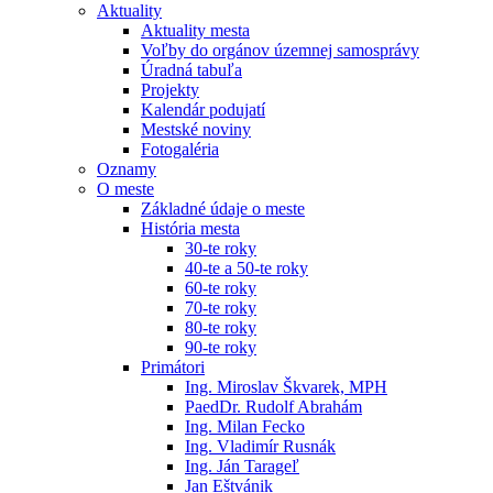
Aktuality
Aktuality mesta
Voľby do orgánov územnej samosprávy
Úradná tabuľa
Projekty
Kalendár podujatí
Mestské noviny
Fotogaléria
Oznamy
O meste
Základné údaje o meste
História mesta
30-te roky
40-te a 50-te roky
60-te roky
70-te roky
80-te roky
90-te roky
Primátori
Ing. Miroslav Škvarek, MPH
PaedDr. Rudolf Abrahám
Ing. Milan Fecko
Ing. Vladimír Rusnák
Ing. Ján Tarageľ
Jan Eštvánik