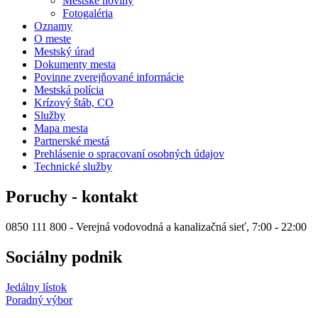
Mestské noviny
Fotogaléria
Oznamy
O meste
Mestský úrad
Dokumenty mesta
Povinne zverejňované informácie
Mestská polícia
Krízový štáb, CO
Služby
Mapa mesta
Partnerské mestá
Prehlásenie o spracovaní osobných údajov
Technické služby
Poruchy - kontakt
0850 111 800 - Verejná vodovodná a kanalizačná sieť, 7:00 - 22:00
Sociálny podnik
Jedálny lístok
Poradný výbor