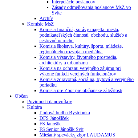
Interpelácie poslancov
Zásady odmeňovania poslancov MsZ vo
Svite
Archív
Komisie MsZ
Komisia finančná, správy majetku mesta,
podnikateľských činností, obchodu, služieb a
cestovného ruchu
Komisia školstva, kultúry, športu, mládeže,
regionálneho rozvoja a mediálna
Komisia výstavby, životného prostredia,
architektúry a urbanizmu
Komisia na ochranu verejného záujmu pri
výkone funkcií verejných funkcionárov
Komisia zdravotná, sociálna, bytová a verejného
poriadku
Komisia pre Zbor pre občianske záležitosti
Občan
Povinnosti danovníkov
Kultúra
Ľudová hudba Bystrianka
DFS Jánošíček
FS Jánošík
FS Senior Jánošík Svit
Miešaný spevácky zbor LAUDAMUS