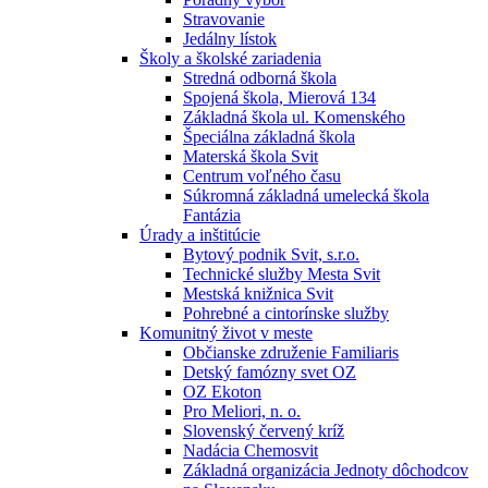
Stravovanie
Jedálny lístok
Školy a školské zariadenia
Stredná odborná škola
Spojená škola, Mierová 134
Základná škola ul. Komenského
Špeciálna základná škola
Materská škola Svit
Centrum voľného času
Súkromná základná umelecká škola
Fantázia
Úrady a inštitúcie
Bytový podnik Svit, s.r.o.
Technické služby Mesta Svit
Mestská knižnica Svit
Pohrebné a cintorínske služby
Komunitný život v meste
Občianske združenie Familiaris
Detský famózny svet OZ
OZ Ekoton
Pro Meliori, n. o.
Slovenský červený kríž
Nadácia Chemosvit
Základná organizácia Jednoty dôchodcov