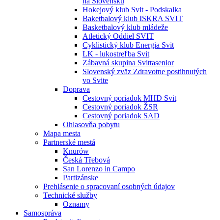
na Slovensku
Hokejový klub Svit - Podskalka
Baketbalový klub ISKRA SVIT
Basketbalový klub mládeže
Atletický Oddiel SVIT
Cyklistický klub Energia Svit
LK - lukostreľba Svit
Zábavná skupina Svittasenior
Slovenský zväz Zdravotne postihnutých
vo Svite
Doprava
Cestovný poriadok MHD Svit
Cestovný poriadok ŽSR
Cestovný poriadok SAD
Ohlasovňa pobytu
Mapa mesta
Partnerské mestá
Knurów
Česká Třebová
San Lorenzo in Campo
Partizánske
Prehlásenie o spracovaní osobných údajov
Technické služby
Oznamy
Samospráva