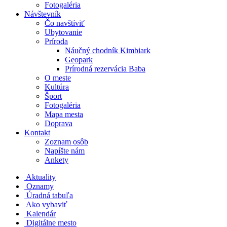
Fotogaléria
Návštevník
Čo navštíviť
Ubytovanie
Príroda
Náučný chodník Kimbiark
Geopark
Prírodná rezervácia Baba
O meste
Kultúra
Šport
Fotogaléria
Mapa mesta
Doprava
Kontakt
Zoznam osôb
Napíšte nám
Ankety
Aktuality
Oznamy
Úradná tabuľa
Ako vybaviť
Kalendár
Digitálne mesto