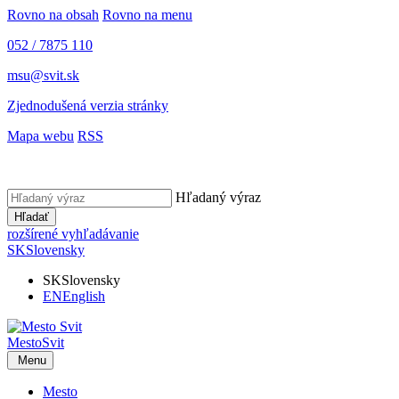
Rovno na obsah
Rovno na menu
052 / 7875 110
msu@svit.sk
Zjednodušená verzia stránky
Mapa webu
RSS
Hľadaný výraz
Hľadať
rozšírené vyhľadávanie
SK
Slovensky
SK
Slovensky
EN
English
Mesto
Svit
Menu
Mesto