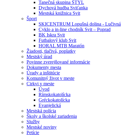
Tanečná skupina ŠTÝL
Dychová hudba Sviťanka
Mestská knižnica Svit
Šport
SKICENTRUM Lopušná dolina - Lučivná
Cyklo a in-line chodník Svit – Poprad
BK Iskra Svit
Futbalový klub Svit
HORAL MTB Maratón
Žiadosti, tlačivá, poplatky
Mestský úrad
Povinne zverejňované informácie
Dokumenty mesta
Úrady a inštitúcie
Komunitný život v meste
Cirkvi v meste
Úvod
Rímskokatolícka
Gréckokatolícka
Evanjelická
Mestská polícia
Školy a školské zariadenia
Služby
Mestské noviny
Petície