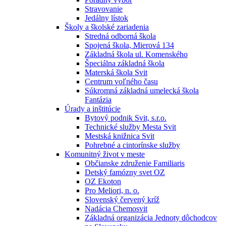
Stravovanie
Jedálny lístok
Školy a školské zariadenia
Stredná odborná škola
Spojená škola, Mierová 134
Základná škola ul. Komenského
Špeciálna základná škola
Materská škola Svit
Centrum voľného času
Súkromná základná umelecká škola
Fantázia
Úrady a inštitúcie
Bytový podnik Svit, s.r.o.
Technické služby Mesta Svit
Mestská knižnica Svit
Pohrebné a cintorínske služby
Komunitný život v meste
Občianske združenie Familiaris
Detský famózny svet OZ
OZ Ekoton
Pro Meliori, n. o.
Slovenský červený kríž
Nadácia Chemosvit
Základná organizácia Jednoty dôchodcov