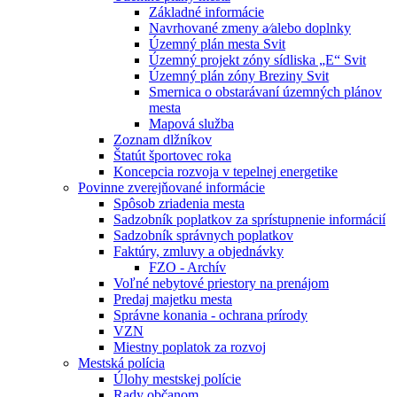
Základné informácie
Navrhované zmeny a⁄alebo doplnky
Územný plán mesta Svit
Územný projekt zóny sídliska „E“ Svit
Územný plán zóny Breziny Svit
Smernica o obstarávaní územných plánov
mesta
Mapová služba
Zoznam dlžníkov
Štatút športovec roka
Koncepcia rozvoja v tepelnej energetike
Povinne zverejňované informácie
Spôsob zriadenia mesta
Sadzobník poplatkov za sprístupnenie informácií
Sadzobník správnych poplatkov
Faktúry, zmluvy a objednávky
FZO - Archív
Voľné nebytové priestory na prenájom
Predaj majetku mesta
Správne konania - ochrana prírody
VZN
Miestny poplatok za rozvoj
Mestská polícia
Úlohy mestskej polície
Rady občanom