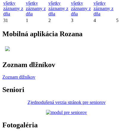
všetky
všetky
všetky
všetky
všetky
záznamy z
záznamy z
záznamy z
záznamy z
záznamy z
dňa
dňa
dňa
dňa
dňa
31
1
2
3
4
5
Mobilná aplikácia Rozana
Zoznam dlžníkov
Zoznam dlžníkov
Seniori
Zjednodušená verzia stránok pre seniorov
Fotogaléria