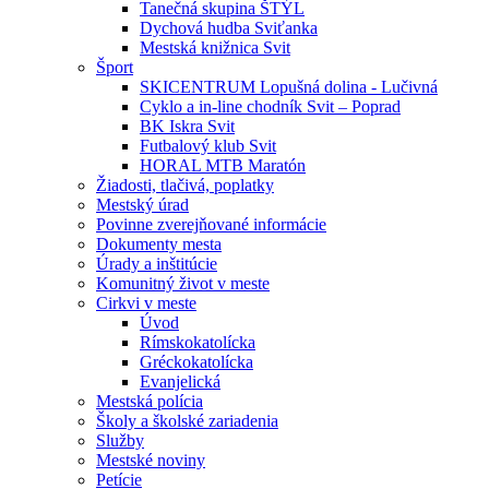
Tanečná skupina ŠTÝL
Dychová hudba Sviťanka
Mestská knižnica Svit
Šport
SKICENTRUM Lopušná dolina - Lučivná
Cyklo a in-line chodník Svit – Poprad
BK Iskra Svit
Futbalový klub Svit
HORAL MTB Maratón
Žiadosti, tlačivá, poplatky
Mestský úrad
Povinne zverejňované informácie
Dokumenty mesta
Úrady a inštitúcie
Komunitný život v meste
Cirkvi v meste
Úvod
Rímskokatolícka
Gréckokatolícka
Evanjelická
Mestská polícia
Školy a školské zariadenia
Služby
Mestské noviny
Petície