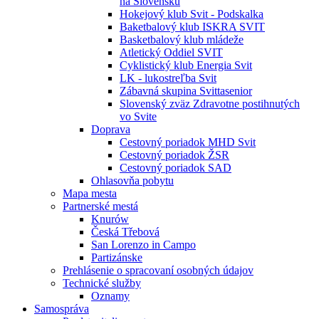
na Slovensku
Hokejový klub Svit - Podskalka
Baketbalový klub ISKRA SVIT
Basketbalový klub mládeže
Atletický Oddiel SVIT
Cyklistický klub Energia Svit
LK - lukostreľba Svit
Zábavná skupina Svittasenior
Slovenský zväz Zdravotne postihnutých
vo Svite
Doprava
Cestovný poriadok MHD Svit
Cestovný poriadok ŽSR
Cestovný poriadok SAD
Ohlasovňa pobytu
Mapa mesta
Partnerské mestá
Knurów
Česká Třebová
San Lorenzo in Campo
Partizánske
Prehlásenie o spracovaní osobných údajov
Technické služby
Oznamy
Samospráva