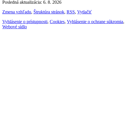
Posledná aktualizácia: 6. 8. 2026
Zmena vzhľadu
,
Štruktúra stránok
,
RSS
,
Vytlačiť
Vyhlásenie o prístupnosti
,
Cookies
,
Vyhlásenie o ochrane súkromia
,
Webové sídlo