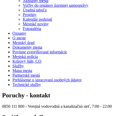
Aktuality mesta
Voľby do orgánov územnej samosprávy
Úradná tabuľa
Projekty
Kalendár podujatí
Mestské noviny
Fotogaléria
Oznamy
O meste
Mestský úrad
Dokumenty mesta
Povinne zverejňované informácie
Mestská polícia
Krízový štáb, CO
Služby
Mapa mesta
Partnerské mestá
Prehlásenie o spracovaní osobných údajov
Technické služby
Poruchy - kontakt
0850 111 800 - Verejná vodovodná a kanalizačná sieť, 7:00 - 22:00