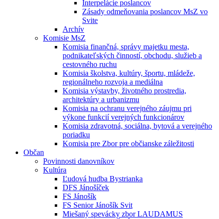
Interpelácie poslancov
Zásady odmeňovania poslancov MsZ vo
Svite
Archív
Komisie MsZ
Komisia finančná, správy majetku mesta,
podnikateľských činností, obchodu, služieb a
cestovného ruchu
Komisia školstva, kultúry, športu, mládeže,
regionálneho rozvoja a mediálna
Komisia výstavby, životného prostredia,
architektúry a urbanizmu
Komisia na ochranu verejného záujmu pri
výkone funkcií verejných funkcionárov
Komisia zdravotná, sociálna, bytová a verejného
poriadku
Komisia pre Zbor pre občianske záležitosti
Občan
Povinnosti danovníkov
Kultúra
Ľudová hudba Bystrianka
DFS Jánošíček
FS Jánošík
FS Senior Jánošík Svit
Miešaný spevácky zbor LAUDAMUS