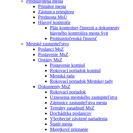
Predstavitelia mesta
Primátor mesta
Zástupca primátora
Prednosta MsÚ
Hlavný kontrolór
Plán kontrolnej činnosti a dokumenty
hlavného kontrolóra mesta Svit
Protispoločenská činnosť
Mestské zastupiteľstvo
Poslanci MsZ
Postavenie MsZ
Orgány MsZ
Postavenie komisií
Rokovací poriadok komisií
Mestská rada
Rokovací poriadok Mestskej rady
Dokumenty MsZ
Rokovací poriadok
Uznesenia mestského zastupiteľstva
Zápisnice zastupiteľstva mesta
Termíny zasadnutí MsZ
Dochádzka poslancov
Všeobecné záväzné nariadenia
Štatút mesta
Majetkové priznanie