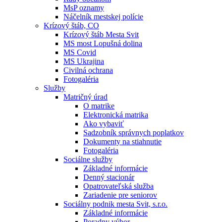
MsP oznamy
Náčelník mestskej polície
Krízový štáb, CO
Krízový štáb Mesta Svit
MS most Lopušná dolina
MS Covid
MS Ukrajina
Civilná ochrana
Fotogaléria
Služby
Matričný úrad
O matrike
Elektronická matrika
Ako vybaviť
Sadzobník správnych poplatkov
Dokumenty na stiahnutie
Fotogaléria
Sociálne služby
Základné informácie
Denný stacionár
Opatrovateľská služba
Zariadenie pre seniorov
Sociálny podnik mesta Svit, s.r.o.
Základné informácie
Poradny výbor