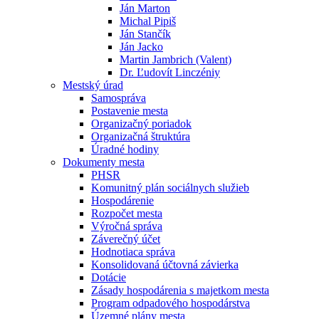
Ján Marton
Michal Pipiš
Ján Stančík
Ján Jacko
Martin Jambrich (Valent)
Dr. Ľudovít Linczéniy
Mestský úrad
Samospráva
Postavenie mesta
Organizačný poriadok
Organizačná štruktúra
Úradné hodiny
Dokumenty mesta
PHSR
Komunitný plán sociálnych služieb
Hospodárenie
Rozpočet mesta
Výročná správa
Záverečný účet
Hodnotiaca správa
Konsolidovaná účtovná závierka
Dotácie
Zásady hospodárenia s majetkom mesta
Program odpadového hospodárstva
Územné plány mesta