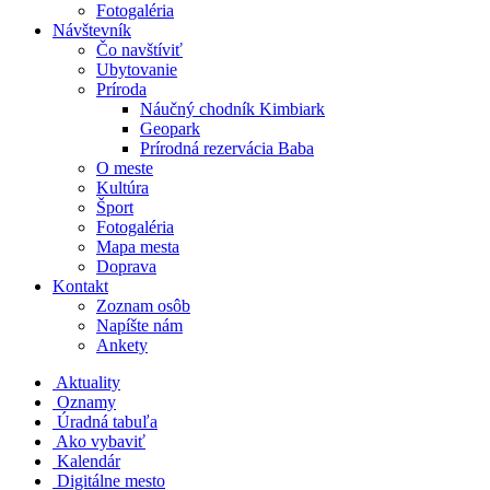
Fotogaléria
Návštevník
Čo navštíviť
Ubytovanie
Príroda
Náučný chodník Kimbiark
Geopark
Prírodná rezervácia Baba
O meste
Kultúra
Šport
Fotogaléria
Mapa mesta
Doprava
Kontakt
Zoznam osôb
Napíšte nám
Ankety
Aktuality
Oznamy
Úradná tabuľa
Ako vybaviť
Kalendár
Digitálne mesto