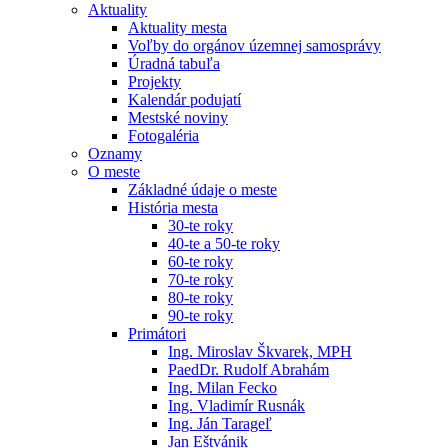
Aktuality
Aktuality mesta
Voľby do orgánov územnej samosprávy
Úradná tabuľa
Projekty
Kalendár podujatí
Mestské noviny
Fotogaléria
Oznamy
O meste
Základné údaje o meste
História mesta
30-te roky
40-te a 50-te roky
60-te roky
70-te roky
80-te roky
90-te roky
Primátori
Ing. Miroslav Škvarek, MPH
PaedDr. Rudolf Abrahám
Ing. Milan Fecko
Ing. Vladimír Rusnák
Ing. Ján Tarageľ
Jan Eštvánik