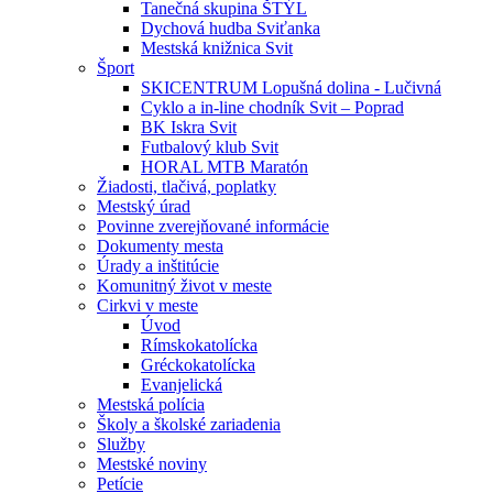
Tanečná skupina ŠTÝL
Dychová hudba Sviťanka
Mestská knižnica Svit
Šport
SKICENTRUM Lopušná dolina - Lučivná
Cyklo a in-line chodník Svit – Poprad
BK Iskra Svit
Futbalový klub Svit
HORAL MTB Maratón
Žiadosti, tlačivá, poplatky
Mestský úrad
Povinne zverejňované informácie
Dokumenty mesta
Úrady a inštitúcie
Komunitný život v meste
Cirkvi v meste
Úvod
Rímskokatolícka
Gréckokatolícka
Evanjelická
Mestská polícia
Školy a školské zariadenia
Služby
Mestské noviny
Petície