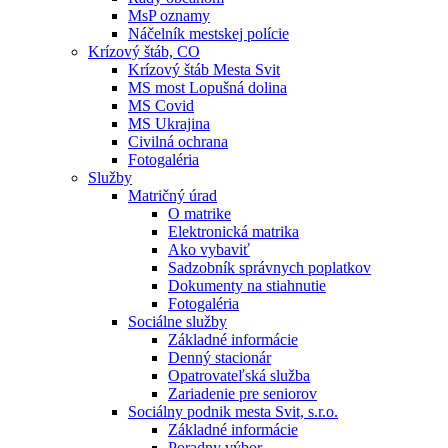
MsP oznamy
Náčelník mestskej polície
Krízový štáb, CO
Krízový štáb Mesta Svit
MS most Lopušná dolina
MS Covid
MS Ukrajina
Civilná ochrana
Fotogaléria
Služby
Matričný úrad
O matrike
Elektronická matrika
Ako vybaviť
Sadzobník správnych poplatkov
Dokumenty na stiahnutie
Fotogaléria
Sociálne služby
Základné informácie
Denný stacionár
Opatrovateľská služba
Zariadenie pre seniorov
Sociálny podnik mesta Svit, s.r.o.
Základné informácie
Poradny výbor