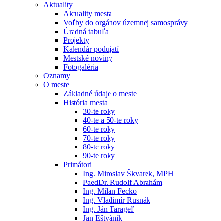
Aktuality
Aktuality mesta
Voľby do orgánov územnej samosprávy
Úradná tabuľa
Projekty
Kalendár podujatí
Mestské noviny
Fotogaléria
Oznamy
O meste
Základné údaje o meste
História mesta
30-te roky
40-te a 50-te roky
60-te roky
70-te roky
80-te roky
90-te roky
Primátori
Ing. Miroslav Škvarek, MPH
PaedDr. Rudolf Abrahám
Ing. Milan Fecko
Ing. Vladimír Rusnák
Ing. Ján Tarageľ
Jan Eštvánik