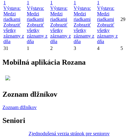
1
1
1
1
1
Výstava:
Výstava:
Výstava:
Výstava:
Výstava:
Medzi
Medzi
Medzi
Medzi
Medzi
riadkami
riadkami
riadkami
riadkami
riadkami
29
Zobraziť
Zobraziť
Zobraziť
Zobraziť
Zobraziť
všetky
všetky
všetky
všetky
všetky
záznamy z
záznamy z
záznamy z
záznamy z
záznamy z
dňa
dňa
dňa
dňa
dňa
31
1
2
3
4
5
Mobilná aplikácia Rozana
Zoznam dlžníkov
Zoznam dlžníkov
Seniori
Zjednodušená verzia stránok pre seniorov