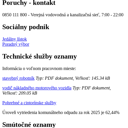
Poruchy - kontakt
0850 111 800 - Verejná vodovodná a kanalizačná sieť, 7:00 - 22:00
Sociálny podnik
Jedálny lístok
Poradný výbor
Technické služby oznamy
Informácia o voľnom pracovnom mieste:
stavebný robotník
Typ: PDF dokument, Veľkosť: 145.34 kB
vodič nákladného motorového vozidla
Typ: PDF dokument,
Veľkosť: 209.05 kB
Pohrebné a cintorínske služby
Úroveň vytriedenia komunálneho odpadu za rok 2025 je 62,44%
Smútočné oznamy