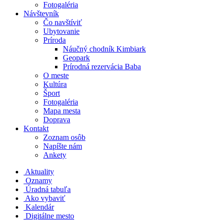
Fotogaléria
Návštevník
Čo navštíviť
Ubytovanie
Príroda
Náučný chodník Kimbiark
Geopark
Prírodná rezervácia Baba
O meste
Kultúra
Šport
Fotogaléria
Mapa mesta
Doprava
Kontakt
Zoznam osôb
Napíšte nám
Ankety
Aktuality
Oznamy
Úradná tabuľa
Ako vybaviť
Kalendár
Digitálne mesto