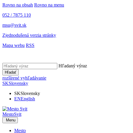
Rovno na obsah
Rovno na menu
052 / 7875 110
msu@svit.sk
Zjednodušená verzia stránky
Mapa webu
RSS
Hľadaný výraz
Hľadať
rozšírené vyhľadávanie
SK
Slovensky
SK
Slovensky
EN
English
Mesto
Svit
Menu
Mesto