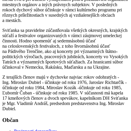
miestnych orgánov a iných právnych subjektov. V posledných
rokoch dychový súbor účinkuje v rámci kultúrneho programu pri
rôznych príležitostiach v susedných aj vzdialenejších obciach
a mestách.
Sviťanka sa pravidelne zúčastňovala všetkých okresných, krajských
súťaží a festivalov organizovaných v rámci záujmovej umeleckej
činnosti. Hodno spomenúť aj sedemnásobnú účasť
na celoslovenských festivaloch, z toho štvornásobnú účasť
na Pádivého Trenčíne, ako aj koncerty pri významných štátno-
politických výročiach, pracovných jubileách, koncerty vo Vysokých
Tatrách a významných športových súťažiach. Za hranicami súbor
účinkoval v Nemecku, Rakúsku, Maďarsku a na Ukrajine.
Z terajších členov majú v dychovke najviac rokov odohratých -
Ing. Miroslav Dubiel - účinkuje od roku 1976, Jaroslav Richtarčík -
účinkuje od roku 1984, Miroslav Kozák -účinkuje od roku 1985,
Ľubomír Čuban - účinkuje od roku 1985. V súčasnosti má kapela
17 kmeňových členov a dvoch spevákov, kapelníkom DH Sviťanka
je Mgr. Vladimír Andráš, predsedom predstavenstva Ing. Miroslav
Dubiel.
Občan