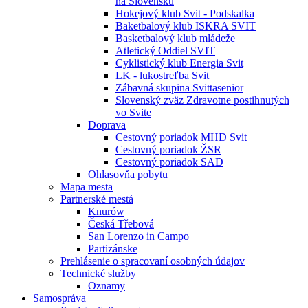
na Slovensku
Hokejový klub Svit - Podskalka
Baketbalový klub ISKRA SVIT
Basketbalový klub mládeže
Atletický Oddiel SVIT
Cyklistický klub Energia Svit
LK - lukostreľba Svit
Zábavná skupina Svittasenior
Slovenský zväz Zdravotne postihnutých
vo Svite
Doprava
Cestovný poriadok MHD Svit
Cestovný poriadok ŽSR
Cestovný poriadok SAD
Ohlasovňa pobytu
Mapa mesta
Partnerské mestá
Knurów
Česká Třebová
San Lorenzo in Campo
Partizánske
Prehlásenie o spracovaní osobných údajov
Technické služby
Oznamy
Samospráva