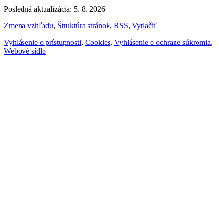
Posledná aktualizácia: 5. 8. 2026
Zmena vzhľadu
,
Štruktúra stránok
,
RSS
,
Vytlačiť
Vyhlásenie o prístupnosti
,
Cookies
,
Vyhlásenie o ochrane súkromia
,
Webové sídlo