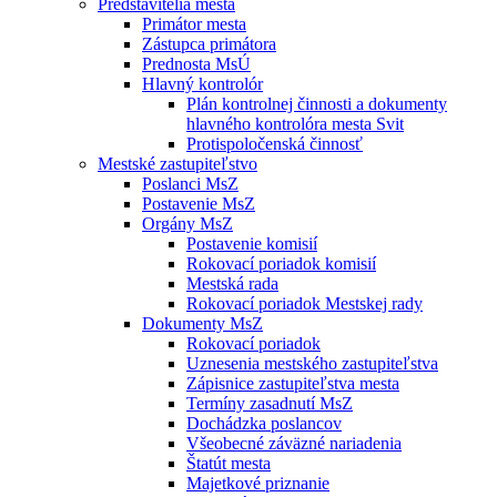
Predstavitelia mesta
Primátor mesta
Zástupca primátora
Prednosta MsÚ
Hlavný kontrolór
Plán kontrolnej činnosti a dokumenty
hlavného kontrolóra mesta Svit
Protispoločenská činnosť
Mestské zastupiteľstvo
Poslanci MsZ
Postavenie MsZ
Orgány MsZ
Postavenie komisií
Rokovací poriadok komisií
Mestská rada
Rokovací poriadok Mestskej rady
Dokumenty MsZ
Rokovací poriadok
Uznesenia mestského zastupiteľstva
Zápisnice zastupiteľstva mesta
Termíny zasadnutí MsZ
Dochádzka poslancov
Všeobecné záväzné nariadenia
Štatút mesta
Majetkové priznanie