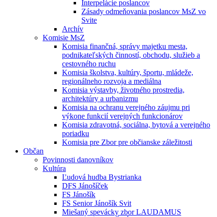
Interpelácie poslancov
Zásady odmeňovania poslancov MsZ vo
Svite
Archív
Komisie MsZ
Komisia finančná, správy majetku mesta,
podnikateľských činností, obchodu, služieb a
cestovného ruchu
Komisia školstva, kultúry, športu, mládeže,
regionálneho rozvoja a mediálna
Komisia výstavby, životného prostredia,
architektúry a urbanizmu
Komisia na ochranu verejného záujmu pri
výkone funkcií verejných funkcionárov
Komisia zdravotná, sociálna, bytová a verejného
poriadku
Komisia pre Zbor pre občianske záležitosti
Občan
Povinnosti danovníkov
Kultúra
Ľudová hudba Bystrianka
DFS Jánošíček
FS Jánošík
FS Senior Jánošík Svit
Miešaný spevácky zbor LAUDAMUS