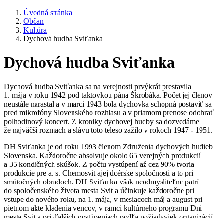
Úvodná stránka
Občan
Kultúra
Dychová hudba Sviťanka
Dychová hudba Sviťanka
Dychová hudba Sviťanka sa na verejnosti prvýkrát prestavila
1. mája v roku 1942 pod taktovkou pána Škrobáka. Počet jej členov
neustále narastal a v marci 1943 bola dychovka schopná postaviť sa
pred mikrofóny Slovenského rozhlasu a v priamom prenose odohrať
polhodinový koncert. Z kroniky dychovej hudby sa dozvedáme,
že najväčší rozmach a slávu toto teleso zažilo v rokoch 1947 - 1951.
DH Sviťanka je od roku 1993 členom Združenia dychových hudieb
Slovenska. Každoročne absolvuje okolo 65 verejných produkcií
a 35 kondičných skúšok. Z počtu vystúpení až cez 90% tvoria
produkcie pre a. s. Chemosvit ajej dcérske spoločnosti a to pri
smútočných obradoch. DH Sviťanka však neodmysliteľne patrí
do spoločenského života mesta Svit a účinkuje každoročne pri
vstupe do nového roku, na 1. mája, v mesiacoch máj a august pri
pietnom akte kladenia vencov, v rámci kultúrneho programu Dni
mesta Svit a pri ďalších vystúpeniach podľa požiadaviek organizácií