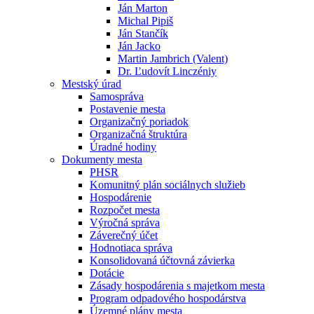
Ján Marton
Michal Pipiš
Ján Stančík
Ján Jacko
Martin Jambrich (Valent)
Dr. Ľudovít Linczéniy
Mestský úrad
Samospráva
Postavenie mesta
Organizačný poriadok
Organizačná štruktúra
Úradné hodiny
Dokumenty mesta
PHSR
Komunitný plán sociálnych služieb
Hospodárenie
Rozpočet mesta
Výročná správa
Záverečný účet
Hodnotiaca správa
Konsolidovaná účtovná závierka
Dotácie
Zásady hospodárenia s majetkom mesta
Program odpadového hospodárstva
Územné plány mesta