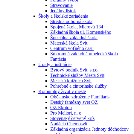
Stravovanie
Jedálny lístok
Školy a školské zariadenia
Stredná odborná škola
Spojená škola, Mierová 134
Základná škola ul. Komenského
Špeciálna základná škola
Materská škola Svit
Centrum voľného času
Súkromná základná umelecká škola
Fantázia
Úrady a inštitúcie
Bytový podnik Svit, s.r.o.
Technické služby Mesta Svit
Mestská knižnica Svit
Pohrebné a cintorínske služby
Komunitný život v meste
Občianske združenie Familiaris
Detský famózny svet OZ
OZ Ekoton
Pro Meliori, n. o.
Slovenský červený kríž
Nadácia Chemosvit
Základná organizácia Jednoty dôchodcov