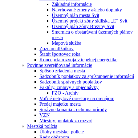
Základné informácie
Navrhované zmeny a⁄alebo doplnky
Územný plán mesta Svit
Územný projekt zóny sídliska „E“ Svit
Územný plán zóny Breziny Svit
Smernica o obstarávaní územných plánov
mesta
Mapová služba
Zoznam dlžníkov
Štatút športovec roka
Koncepcia rozvoja v tepelnej energetike
Povinne zverejňované informácie
Spôsob zriadenia mesta
Sadzobník poplatkov za sprístupnenie informácií
Sadzobník správnych poplatkov
Faktúry, zmluvy a objednávky
FZO - Archív
Voľné nebytové priestory na prenájom
Predaj majetku mesta
Správne konania - ochrana prírody
VZN
Miestny poplatok za rozvoj
Mestská polícia
Úlohy mestskej polície
Rady občanom