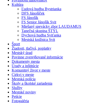
Povinnosti danovníkov
Kultúra
Ľudová hudba Bystrianka
DFS Jánošíček
FS Jánošík
FS Senior Jánošík Svit
Miešaný spevácky zbor LAUDAMUS
Tanečná skupina ŠTÝL
Dychová hudba Sviťanka
Mestská knižnica Svit
Šport
Žiadosti, tlačivá, poplatky
Mestský úrad
Povinne zverejňované informácie
Dokumenty mesta
Úrady a inštitúcie
Komunitný život v meste
Cirkvi v meste
Mestská polícia
Školy a školské zariadenia
Služby
Mestské noviny
Petície
Fotogaléria