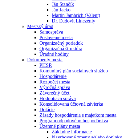
Ján Stančík
Ján Jacko
Martin Jambrich (Valent)
Dr. Ľudovít Linczéniy
Mestský úrad
Samospráva
Postavenie mesta
Organizačný poriadok
Organizačná štruktúra
Úradné hodiny
Dokumenty mesta
PHSR
Komunitný plán sociálnych služieb
Hospodárenie
Rozpočet mesta
Výročná správa
Záverečný účet
Hodnotiaca správa
Konsolidovaná účtovná závierka
Dotácie
Zásady hospodárenia s majetkom mesta
Program odpadového hospodárstva
Územné plány mesta
Základné informácie
Navrhované zmeny a⁄alebo doplnky