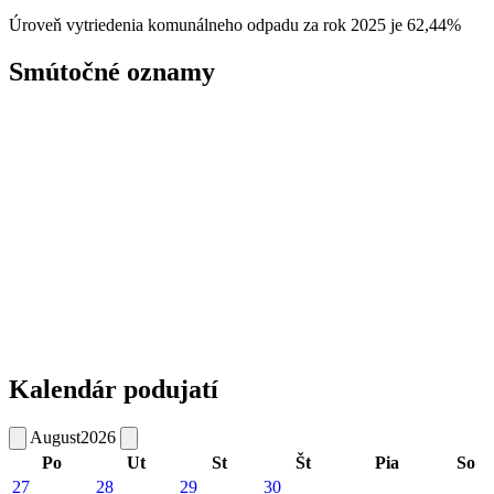
Úroveň vytriedenia komunálneho odpadu za rok 2025 je 62,44%
Smútočné oznamy
Kalendár podujatí
August
2026
Po
Ut
St
Št
Pia
So
27
28
29
30