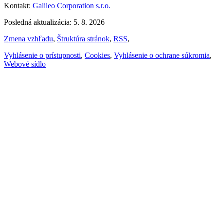
Kontakt:
Galileo Corporation s.r.o.
Posledná aktualizácia: 5. 8. 2026
Vytlačiť
Zmena vzhľadu
,
Štruktúra stránok
,
RSS
,
Vyhlásenie o prístupnosti
,
Cookies
,
Vyhlásenie o ochrane súkromia
,
Webové sídlo