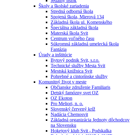
Jedálny lístok
Školy a školské zariadenia
Stredná odborná škola
Spojená škola, Mierová 134
Základná škola ul. Komenského
Špeciálna základná škola
Materská škola Svit
Centrum voľného času
Súkromná základná umelecká škola
Fantázia
Úrady a inštitúcie
Bytový podnik Svit, s.r.o.
Technické služby Mesta Svit
Mestská knižnica Svit
Pohrebné a cintorínske služby
Komunitný život v meste
Občianske združenie Familiaris
Detský famózny svet OZ
OZ Ekoton
Pro Meliori, n. o.
Slovenský červený kríž
Nadácia Chemosvit
Základná organizácia Jednoty dôchodcov
na Slovensku
Hokejový klub Svit - Podskalka