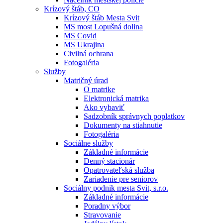
Krízový štáb, CO
Krízový štáb Mesta Svit
MS most Lopušná dolina
MS Covid
MS Ukrajina
Civilná ochrana
Fotogaléria
Služby
Matričný úrad
O matrike
Elektronická matrika
Ako vybaviť
Sadzobník správnych poplatkov
Dokumenty na stiahnutie
Fotogaléria
Sociálne služby
Základné informácie
Denný stacionár
Opatrovateľská služba
Zariadenie pre seniorov
Sociálny podnik mesta Svit, s.r.o.
Základné informácie
Poradny výbor
Stravovanie