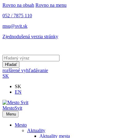
Rovno na obsah
Rovno na menu
052 / 7875 110
msu@svit.sk
Zjednodušená verzia stránky
Mapa webu
RSS
Hľadaný výraz
Hľadať
rozšírené vyhľadávanie
Slovensky
SK
Slovensky
SK
English
EN
Mesto
Svit
Menu
Mesto
Aktuality
Aktuality mesta