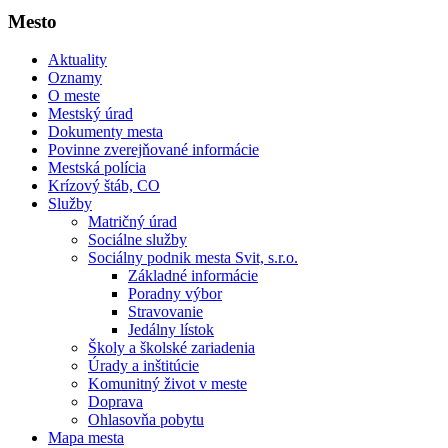
Mesto
Aktuality
Oznamy
O meste
Mestský úrad
Dokumenty mesta
Povinne zverejňované informácie
Mestská polícia
Krízový štáb, CO
Služby
Matričný úrad
Sociálne služby
Sociálny podnik mesta Svit, s.r.o.
Základné informácie
Poradny výbor
Stravovanie
Jedálny lístok
Školy a školské zariadenia
Úrady a inštitúcie
Komunitný život v meste
Doprava
Ohlasovňa pobytu
Mapa mesta