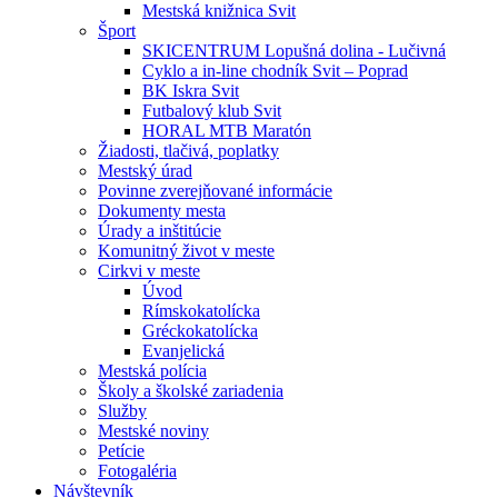
Mestská knižnica Svit
Šport
SKICENTRUM Lopušná dolina - Lučivná
Cyklo a in-line chodník Svit – Poprad
BK Iskra Svit
Futbalový klub Svit
HORAL MTB Maratón
Žiadosti, tlačivá, poplatky
Mestský úrad
Povinne zverejňované informácie
Dokumenty mesta
Úrady a inštitúcie
Komunitný život v meste
Cirkvi v meste
Úvod
Rímskokatolícka
Gréckokatolícka
Evanjelická
Mestská polícia
Školy a školské zariadenia
Služby
Mestské noviny
Petície
Fotogaléria
Návštevník