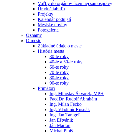
Voľby do orgánov územnej samosprávy
Úradná tabuľa
Projekty
Kalendár podujatí
Mestské noviny
Fotogaléria
Oznamy
O meste
Základné údaje o meste
História mesta
30-te roky
40-te a 50-te roky
60-te roky
70-te roky
80-te roky
90-te roky
Primátori
Ing. Miroslav Škvarek, MPH
PaedDr. Rudolf Abrahám
Ing. Milan Fecko
Ing. Vladimír Rusnák
Ing. Ján Tarageľ
Jan Eštvánik
Ján Marton
Michal Pipiš