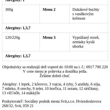
300g
Menu 2
Dukátové buchty
s vanilkovým
krémom
. Alergény: 1, 3, 7.
Alergény: 1,3,7
120/220g
Menu 3
Vyprážaný rezeň,
zemiaky kyslá
uhorka
. Alergény: 1, 3, 7.
Alergény: 1,3,7
Objednávky sa realizujú deň vopred do 10:00 na t. č.: 0917 790 220
V cene menu je polievka a donáška jedla.
Želáme dobrú chuť.
Alergény: 1 lepek, 2 kôrovce, 3 vajcia, 4 ryby, 5 arašidy, 6 sója,
7 mlieko, 8 orechy, 9 zeler, 10 horčica, 11 sezam, 12 siričitany,
13 vlčí bôb, 14 mäkkýše
Poskytovateľ: Sociálny podnik mesta Svit,s.r.o. Hviezdoslavova
268/32, Svit, 059 21