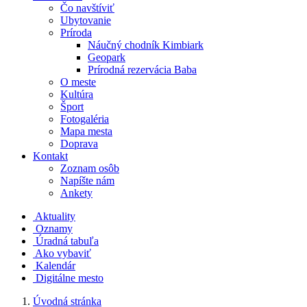
Čo navštíviť
Ubytovanie
Príroda
Náučný chodník Kimbiark
Geopark
Prírodná rezervácia Baba
O meste
Kultúra
Šport
Fotogaléria
Mapa mesta
Doprava
Kontakt
Zoznam osôb
Napíšte nám
Ankety
Aktuality
Oznamy
Úradná tabuľa
Ako vybaviť
Kalendár
Digitálne mesto
Úvodná stránka