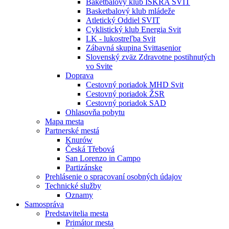
Baketbalový klub ISKRA SVIT
Basketbalový klub mládeže
Atletický Oddiel SVIT
Cyklistický klub Energia Svit
LK - lukostreľba Svit
Zábavná skupina Svittasenior
Slovenský zväz Zdravotne postihnutých
vo Svite
Doprava
Cestovný poriadok MHD Svit
Cestovný poriadok ŽSR
Cestovný poriadok SAD
Ohlasovňa pobytu
Mapa mesta
Partnerské mestá
Knurów
Česká Třebová
San Lorenzo in Campo
Partizánske
Prehlásenie o spracovaní osobných údajov
Technické služby
Oznamy
Samospráva
Predstavitelia mesta
Primátor mesta