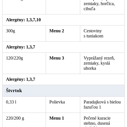
zemiaky, horčica,
cibuľa
. Alergény: 1, 3, 7.
Alergény: 1,3,7,10
300g
Menu 2
Cestoviny
s tuniakom
. Alergény: 1, 3, 7.
Alergény: 1,3,7
120/220g
Menu 3
Vyprážaný rezeň,
zemiaky, kyslá
uhorka
. Alergény: 1, 3, 7.
Alergény: 1,3,7
Štvrtok
0,33 l
Polievka
Paradajková s bielou
fazuľou 1
220/200 g
Menu 1
Pečené kuracie
stehno, dusená