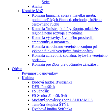
Svite
Archív
Komisie MsZ
Komisia finančná, správy majetku mesta,
podnikateľských činností, obchodu, služieb a
cestovného ruchu
Komisia školstva, kultúry, športu, mládeže,
regionálneho rozvoja a mediálna
Komisia výstavby, životného prostredia,
architektúry a urbanizmu
Komisia na ochranu verejného záujmu pri
výkone funkcií verejných funkcionárov
Komisia zdravotná, sociálna, bytová a verejného
poriadku
Komisia pre Zbor pre občianske záležitosti
Občan
Povinnosti danovníkov
Kultúra
Ľudová hudba Bystrianka
DFS Jánošíček
FS Jánošík
FS Senior Jánošík Svit
Miešaný spevácky zbor LAUDAMUS
Tanečná skupina ŠTÝL
Dychová hudba Sviťanka