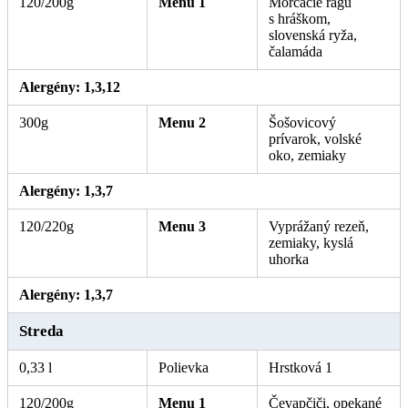
120/200g
Menu 1
Morčacie ragú
s hráškom,
slovenská ryža,
čalamáda
. Alergény: 1, 3, 7.
Alergény: 1,3,12
300g
Menu 2
Šošovicový
prívarok, volské
oko, zemiaky
Alergény: 1,3,7
120/220g
Menu 3
Vyprážaný rezeň,
zemiaky, kyslá
uhorka
Alergény: 1,3,7
Streda
0,33 l
Polievka
Hrstková 1
120/200g
Menu 1
Čevapčiči, opekané