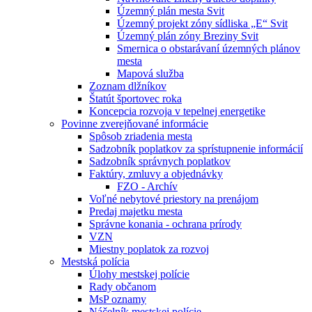
Územný plán mesta Svit
Územný projekt zóny sídliska „E“ Svit
Územný plán zóny Breziny Svit
Smernica o obstarávaní územných plánov
mesta
Mapová služba
Zoznam dlžníkov
Štatút športovec roka
Koncepcia rozvoja v tepelnej energetike
Povinne zverejňované informácie
Spôsob zriadenia mesta
Sadzobník poplatkov za sprístupnenie informácií
Sadzobník správnych poplatkov
Faktúry, zmluvy a objednávky
FZO - Archív
Voľné nebytové priestory na prenájom
Predaj majetku mesta
Správne konania - ochrana prírody
VZN
Miestny poplatok za rozvoj
Mestská polícia
Úlohy mestskej polície
Rady občanom
MsP oznamy
Náčelník mestskej polície