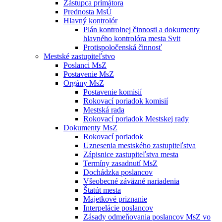
Zástupca primátora
Prednosta MsÚ
Hlavný kontrolór
Plán kontrolnej činnosti a dokumenty
hlavného kontrolóra mesta Svit
Protispoločenská činnosť
Mestské zastupiteľstvo
Poslanci MsZ
Postavenie MsZ
Orgány MsZ
Postavenie komisií
Rokovací poriadok komisií
Mestská rada
Rokovací poriadok Mestskej rady
Dokumenty MsZ
Rokovací poriadok
Uznesenia mestského zastupiteľstva
Zápisnice zastupiteľstva mesta
Termíny zasadnutí MsZ
Dochádzka poslancov
Všeobecné záväzné nariadenia
Štatút mesta
Majetkové priznanie
Interpelácie poslancov
Zásady odmeňovania poslancov MsZ vo