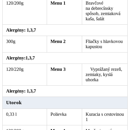
120/200g
Menu 1
Bravčové
na debrecínsky
spôsob, zemiaková
kaša, šalát
. Alerény: 1 3, .
Alergény: 1,3,7
300g
Menu 2
Fliačky s hlavkovou
kapustou
. Alergény: 1, 3, 7.
Alergény:1,3,7
120/220g
Menu 3
Vyprážaný rezeň,
zemiaky, kyslá
uhorka
. Alergény: 1, 3, 7.
Alergény: 1,3,7
Utorok
0,33 l
Polievka
Kuracia s cestovinou
1