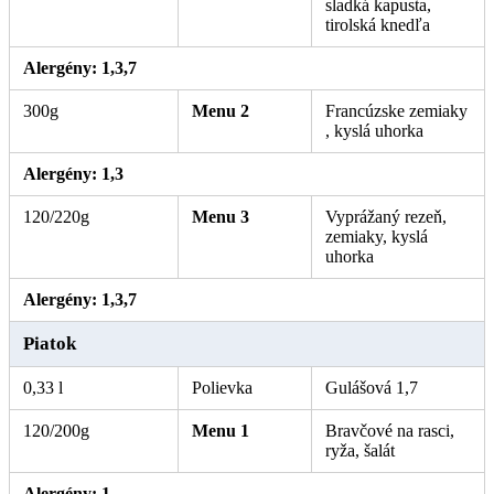
sladká kapusta,
tirolská knedľa
. Alergény: 1.
Alergény: 1,3,7
300g
Menu 2
Francúzske zemiaky
, kyslá uhorka
. Alergény: 1, 3, 7.
Alergény: 1,3
120/220g
Menu 3
Vyprážaný rezeň,
zemiaky, kyslá
uhorka
. Alergény: 1, 3, 7.
Alergény: 1,3,7
Piatok
0,33 l
Polievka
Gulášová 1,7
120/200g
Menu 1
Bravčové na rasci,
ryža, šalát
. Alergény: 1, 3, 7.
Alergény: 1