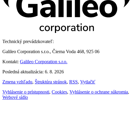
Technický prevádzkovateľ:
Galileo Corporation s.r.o., Čierna Voda 468, 925 06
Kontakt:
Galileo Corporation s.r.o.
Posledná aktualizácia: 6. 8. 2026
Zmena vzhľadu
,
Štruktúra stránok
,
RSS
,
Vytlačiť
Vyhlásenie o prístupnosti
,
Cookies
,
Vyhlásenie o ochrane súkromia
,
Webové sídlo