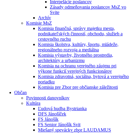
Interpelácie poslancov
Zásady odmeňovania poslancov MsZ vo
Svite
Archív
Komisie MsZ
Komisia finančná, správy majetku mesta,
podnikateľských činností, obchodu, služieb a
cestovného ruchu
Komisia školstva, kultúry, športu, mládeže,
regionálneho rozvoja a mediálna
Komisia výstavby, životného prostredia,
architektúry a urbanizmu
Komisia na ochranu verejného záujmu pri
výkone funkcií verejných funkcionárov
Komisia zdravotná, sociálna, bytová a verejného
poriadku
Komisia pre Zbor pre občianske záležitosti
Občan
Povinnosti danovníkov
Kultúra
Ľudová hudba Bystrianka
DFS Jánošíček
FS Jánošík
FS Senior Jánošík Svit
Miešaný spevácky zbor LAUDAMUS