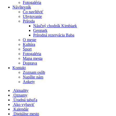
Fotogaléria
Návštevník
Čo navštíviť
Ubytovanie
Príroda
Náučný chodník Kimbiark
Geopark
Prírodná rezervácia Baba
O meste
Kultúra
Šport
Fotogaléria
Mapa mesta
Doprava
Kontakt
Zoznam osôb
Napíšte nám
Ankety
Aktuality
Oznamy
Úradná tabuľa
Ako vybaviť
Kalendár
Digitálne mesto