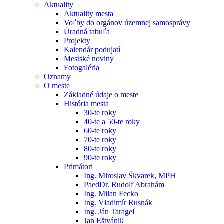
Aktuality
Aktuality mesta
Voľby do orgánov územnej samosprávy
Úradná tabuľa
Projekty
Kalendár podujatí
Mestské noviny
Fotogaléria
Oznamy
O meste
Základné údaje o meste
História mesta
30-te roky
40-te a 50-te roky
60-te roky
70-te roky
80-te roky
90-te roky
Primátori
Ing. Miroslav Škvarek, MPH
PaedDr. Rudolf Abrahám
Ing. Milan Fecko
Ing. Vladimír Rusnák
Ing. Ján Tarageľ
Jan Eštvánik