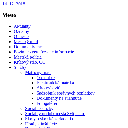
14. 12. 2018
Mesto
Aktuality
Oznamy
O meste
Mestský úrad
Dokumenty mesta
Povinne zverejňované informácie
Mestská polícia
Krízový štáb, CO
Služby
Matričný úrad
O matrike
Elektronická matrika
Ako vybaviť
Sadzobník správnych poplatkov
Dokumenty na stiahnutie
Fotogaléria
Sociálne služby
Sociálny podnik mesta Svit, s.r.o.
Školy a školské zariadenia
Úrady a inštitúcie