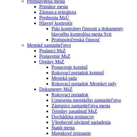
Predstavitelia mesta
Primátor mesta
Zástupca primátora
Prednosta MsÚ
Hlavný kontrolór
Plán kontrolnej činnosti a dokumenty
hlavného kontrolóra mesta Svit
Protispoločenská činnosť
Mestské zastupiteľstvo
Poslanci MsZ
Postavenie MsZ
Orgány MsZ
Postavenie komisií
Rokovací poriadok komisií
Mestská rada
Rokovací poriadok Mestskej rady
Dokumenty MsZ
Rokovací poriadok
Uznesenia mestského zastupiteľstva
Zápisnice zastupiteľstva mesta
Termíny zasadnutí MsZ
Dochádzka poslancov
Všeobecné záväzné nariadenia
Štatút mesta
Majetkové priznanie