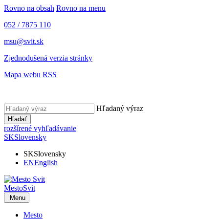
Rovno na obsah
Rovno na menu
052 / 7875 110
msu@svit.sk
Zjednodušená verzia stránky
Mapa webu
RSS
Hľadaný výraz
Hľadať
rozšírené vyhľadávanie
SK
Slovensky
SK
Slovensky
EN
English
Mesto
Svit
Menu
Mesto