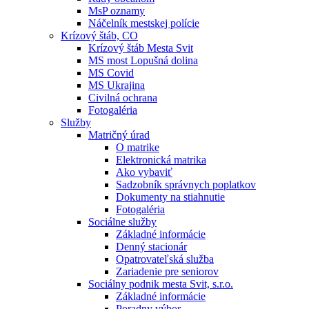
MsP oznamy
Náčelník mestskej polície
Krízový štáb, CO
Krízový štáb Mesta Svit
MS most Lopušná dolina
MS Covid
MS Ukrajina
Civilná ochrana
Fotogaléria
Služby
Matričný úrad
O matrike
Elektronická matrika
Ako vybaviť
Sadzobník správnych poplatkov
Dokumenty na stiahnutie
Fotogaléria
Sociálne služby
Základné informácie
Denný stacionár
Opatrovateľská služba
Zariadenie pre seniorov
Sociálny podnik mesta Svit, s.r.o.
Základné informácie
Poradny výbor