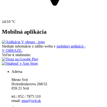
24/10 °C
Mobilná aplikácia
Sledujte informácie z nášho webu v
mobilnej aplikácii -
V OBRAZE.
Voľne k stiahnutiu:
Adresa
Mesto Svit
Hviezdoslavova 268/32
059 21 Svit
tel.: 052 / 7875 110
email:
msu@svit.sk