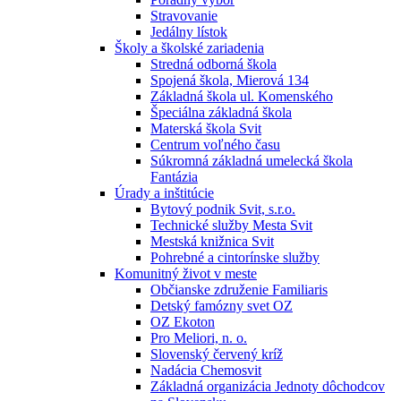
Stravovanie
Jedálny lístok
Školy a školské zariadenia
Stredná odborná škola
Spojená škola, Mierová 134
Základná škola ul. Komenského
Špeciálna základná škola
Materská škola Svit
Centrum voľného času
Súkromná základná umelecká škola
Fantázia
Úrady a inštitúcie
Bytový podnik Svit, s.r.o.
Technické služby Mesta Svit
Mestská knižnica Svit
Pohrebné a cintorínske služby
Komunitný život v meste
Občianske združenie Familiaris
Detský famózny svet OZ
OZ Ekoton
Pro Meliori, n. o.
Slovenský červený kríž
Nadácia Chemosvit
Základná organizácia Jednoty dôchodcov