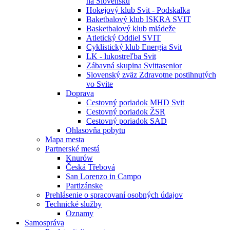
na Slovensku
Hokejový klub Svit - Podskalka
Baketbalový klub ISKRA SVIT
Basketbalový klub mládeže
Atletický Oddiel SVIT
Cyklistický klub Energia Svit
LK - lukostreľba Svit
Zábavná skupina Svittasenior
Slovenský zväz Zdravotne postihnutých
vo Svite
Doprava
Cestovný poriadok MHD Svit
Cestovný poriadok ŽSR
Cestovný poriadok SAD
Ohlasovňa pobytu
Mapa mesta
Partnerské mestá
Knurów
Česká Třebová
San Lorenzo in Campo
Partizánske
Prehlásenie o spracovaní osobných údajov
Technické služby
Oznamy
Samospráva