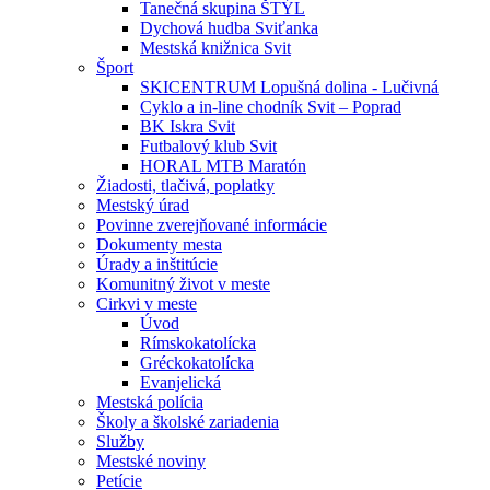
Tanečná skupina ŠTÝL
Dychová hudba Sviťanka
Mestská knižnica Svit
Šport
SKICENTRUM Lopušná dolina - Lučivná
Cyklo a in-line chodník Svit – Poprad
BK Iskra Svit
Futbalový klub Svit
HORAL MTB Maratón
Žiadosti, tlačivá, poplatky
Mestský úrad
Povinne zverejňované informácie
Dokumenty mesta
Úrady a inštitúcie
Komunitný život v meste
Cirkvi v meste
Úvod
Rímskokatolícka
Gréckokatolícka
Evanjelická
Mestská polícia
Školy a školské zariadenia
Služby
Mestské noviny
Petície