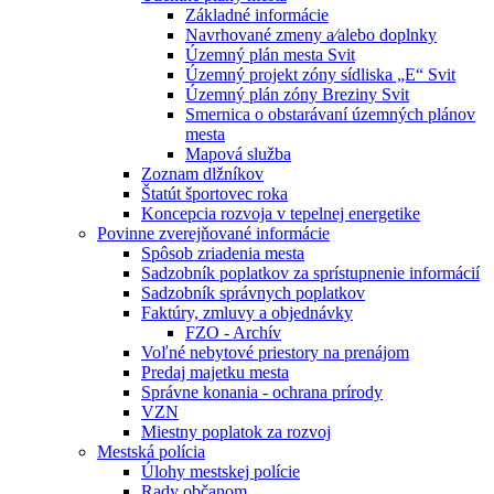
Základné informácie
Navrhované zmeny a⁄alebo doplnky
Územný plán mesta Svit
Územný projekt zóny sídliska „E“ Svit
Územný plán zóny Breziny Svit
Smernica o obstarávaní územných plánov
mesta
Mapová služba
Zoznam dlžníkov
Štatút športovec roka
Koncepcia rozvoja v tepelnej energetike
Povinne zverejňované informácie
Spôsob zriadenia mesta
Sadzobník poplatkov za sprístupnenie informácií
Sadzobník správnych poplatkov
Faktúry, zmluvy a objednávky
FZO - Archív
Voľné nebytové priestory na prenájom
Predaj majetku mesta
Správne konania - ochrana prírody
VZN
Miestny poplatok za rozvoj
Mestská polícia
Úlohy mestskej polície
Rady občanom