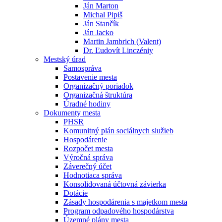
Ján Marton
Michal Pipiš
Ján Stančík
Ján Jacko
Martin Jambrich (Valent)
Dr. Ľudovít Linczéniy
Mestský úrad
Samospráva
Postavenie mesta
Organizačný poriadok
Organizačná štruktúra
Úradné hodiny
Dokumenty mesta
PHSR
Komunitný plán sociálnych služieb
Hospodárenie
Rozpočet mesta
Výročná správa
Záverečný účet
Hodnotiaca správa
Konsolidovaná účtovná závierka
Dotácie
Zásady hospodárenia s majetkom mesta
Program odpadového hospodárstva
Územné plány mesta