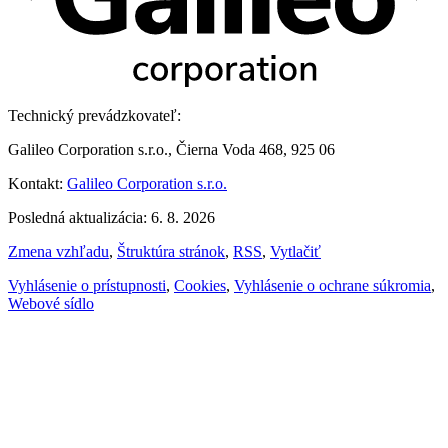
Technický prevádzkovateľ:
Galileo Corporation s.r.o., Čierna Voda 468, 925 06
Kontakt:
Galileo Corporation s.r.o.
Posledná aktualizácia: 6. 8. 2026
Zmena vzhľadu
,
Štruktúra stránok
,
RSS
,
Vytlačiť
Vyhlásenie o prístupnosti
,
Cookies
,
Vyhlásenie o ochrane súkromia
,
Webové sídlo