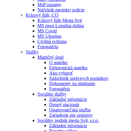
MsP oznamy
Náčelník mestskej polície
Krízový štáb, CO
Krízový štáb Mesta Svit
MS most Lopušná dolina
MS Covid
MS Ukrajina
Civilná ochrana
Fotogaléria
Služby
Matričný úrad
O matrike
Elektronická matrika
Ako vybaviť
Sadzobník správnych poplatkov
Dokumenty na stiahnutie
Fotogaléria
Sociálne služby
Základné informácie
Denný stacionár
Opatrovateľská služba
Zariadenie pre seniorov
Sociálny podnik mesta Svit, s.r.o.
Základné informácie
Poradny výbor