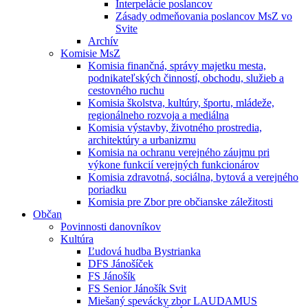
Interpelácie poslancov
Zásady odmeňovania poslancov MsZ vo
Svite
Archív
Komisie MsZ
Komisia finančná, správy majetku mesta,
podnikateľských činností, obchodu, služieb a
cestovného ruchu
Komisia školstva, kultúry, športu, mládeže,
regionálneho rozvoja a mediálna
Komisia výstavby, životného prostredia,
architektúry a urbanizmu
Komisia na ochranu verejného záujmu pri
výkone funkcií verejných funkcionárov
Komisia zdravotná, sociálna, bytová a verejného
poriadku
Komisia pre Zbor pre občianske záležitosti
Občan
Povinnosti danovníkov
Kultúra
Ľudová hudba Bystrianka
DFS Jánošíček
FS Jánošík
FS Senior Jánošík Svit
Miešaný spevácky zbor LAUDAMUS