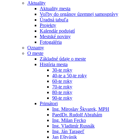
Aktuality
Aktuality mesta
Voľby do orgánov územnej samosprávy
Úradná tabuľa
Projekty
Kalendár podujatí
Mestské noviny
Fotogaléria
Oznamy
O meste
Základné údaje o meste
História mesta
30-te roky
40-te a 50-te roky
60-te roky
70-te roky
80-te roky
90-te roky
Primátori
Ing. Miroslav Škvarek, MPH
PaedDr. Rudolf Abrahám
Ing. Milan Fecko
Ing. Vladimír Rusnák
Ing. Ján Tarageľ
Jan Eštvánik