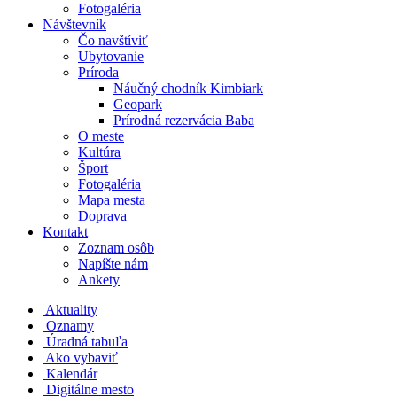
Fotogaléria
Návštevník
Čo navštíviť
Ubytovanie
Príroda
Náučný chodník Kimbiark
Geopark
Prírodná rezervácia Baba
O meste
Kultúra
Šport
Fotogaléria
Mapa mesta
Doprava
Kontakt
Zoznam osôb
Napíšte nám
Ankety
Aktuality
Oznamy
Úradná tabuľa
Ako vybaviť
Kalendár
Digitálne mesto