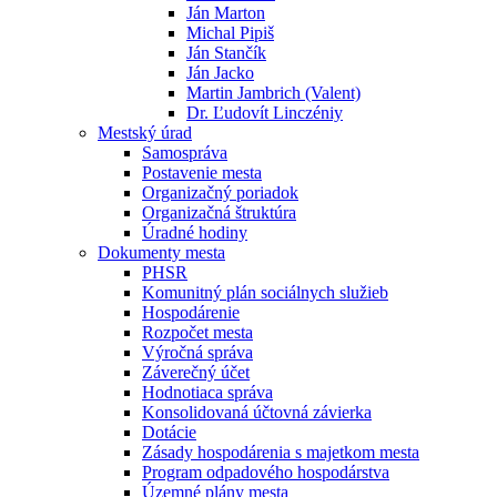
Ján Marton
Michal Pipiš
Ján Stančík
Ján Jacko
Martin Jambrich (Valent)
Dr. Ľudovít Linczéniy
Mestský úrad
Samospráva
Postavenie mesta
Organizačný poriadok
Organizačná štruktúra
Úradné hodiny
Dokumenty mesta
PHSR
Komunitný plán sociálnych služieb
Hospodárenie
Rozpočet mesta
Výročná správa
Záverečný účet
Hodnotiaca správa
Konsolidovaná účtovná závierka
Dotácie
Zásady hospodárenia s majetkom mesta
Program odpadového hospodárstva
Územné plány mesta