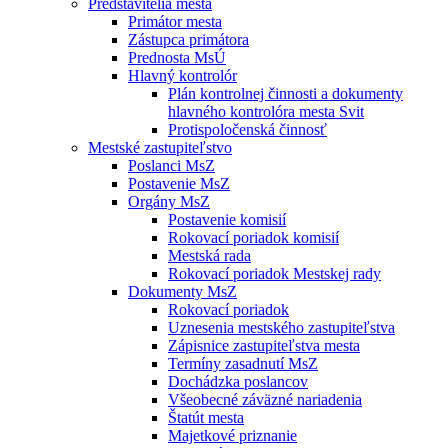
Predstavitelia mesta
Primátor mesta
Zástupca primátora
Prednosta MsÚ
Hlavný kontrolór
Plán kontrolnej činnosti a dokumenty
hlavného kontrolóra mesta Svit
Protispoločenská činnosť
Mestské zastupiteľstvo
Poslanci MsZ
Postavenie MsZ
Orgány MsZ
Postavenie komisií
Rokovací poriadok komisií
Mestská rada
Rokovací poriadok Mestskej rady
Dokumenty MsZ
Rokovací poriadok
Uznesenia mestského zastupiteľstva
Zápisnice zastupiteľstva mesta
Termíny zasadnutí MsZ
Dochádzka poslancov
Všeobecné záväzné nariadenia
Štatút mesta
Majetkové priznanie