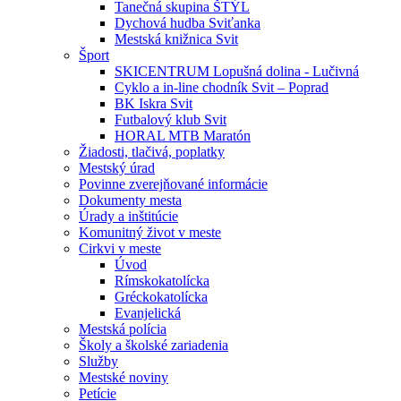
Tanečná skupina ŠTÝL
Dychová hudba Sviťanka
Mestská knižnica Svit
Šport
SKICENTRUM Lopušná dolina - Lučivná
Cyklo a in-line chodník Svit – Poprad
BK Iskra Svit
Futbalový klub Svit
HORAL MTB Maratón
Žiadosti, tlačivá, poplatky
Mestský úrad
Povinne zverejňované informácie
Dokumenty mesta
Úrady a inštitúcie
Komunitný život v meste
Cirkvi v meste
Úvod
Rímskokatolícka
Gréckokatolícka
Evanjelická
Mestská polícia
Školy a školské zariadenia
Služby
Mestské noviny
Petície