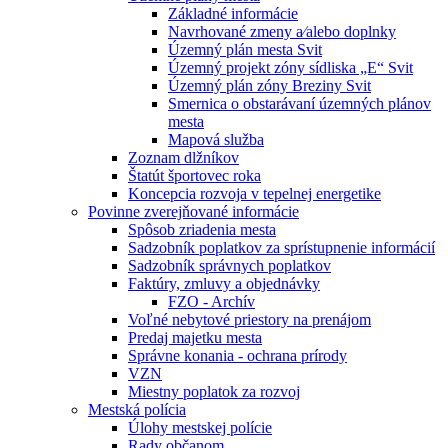
Základné informácie
Navrhované zmeny a⁄alebo doplnky
Územný plán mesta Svit
Územný projekt zóny sídliska „E“ Svit
Územný plán zóny Breziny Svit
Smernica o obstarávaní územných plánov
mesta
Mapová služba
Zoznam dlžníkov
Štatút športovec roka
Koncepcia rozvoja v tepelnej energetike
Povinne zverejňované informácie
Spôsob zriadenia mesta
Sadzobník poplatkov za sprístupnenie informácií
Sadzobník správnych poplatkov
Faktúry, zmluvy a objednávky
FZO - Archív
Voľné nebytové priestory na prenájom
Predaj majetku mesta
Správne konania - ochrana prírody
VZN
Miestny poplatok za rozvoj
Mestská polícia
Úlohy mestskej polície
Rady občanom