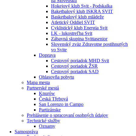
na Slovensku
Hokejový klub Svit - Podskalka
Baketbalový klub ISKRA SVIT
Basketbalový klub mládeže
Atletický Oddiel SVIT
Cyklistický klub Energia Svit
LK - lukostreľba Svit
Zábavná skupina Svittasenior
Slovenský zväz Zdravotne postihnutých
vo Svite
Doprava
Cestovný poriadok MHD Svit
Cestovný poriadok ŽSR
Cestovný poriadok SAD
Ohlasovňa pobytu
Mapa mesta
Partnerské mestá
Knurów
Česká Třebová
San Lorenzo in Campo
Partizánske
Prehlásenie o spracovaní osobných údajov
Technické služby
Oznamy
Samospráva