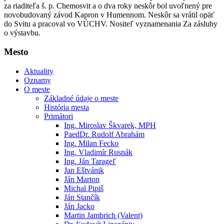
za riaditeľa š. p. Chemosvit a o dva roky neskôr bol uvoľnený pre
novobudovaný závod Kapron v Humennom. Neskôr sa vrátil opäť
do Svitu a pracoval vo VÚCHV. Nositeľ vyznamenania Za zásluhy
o výstavbu.
Mesto
Aktuality
Oznamy
O meste
Základné údaje o meste
História mesta
Primátori
Ing. Miroslav Škvarek, MPH
PaedDr. Rudolf Abrahám
Ing. Milan Fecko
Ing. Vladimír Rusnák
Ing. Ján Tarageľ
Jan Eštvánik
Ján Marton
Michal Pipiš
Ján Stančík
Ján Jacko
Martin Jambrich (Valent)