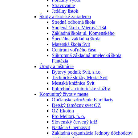
Stravovanie
Jedálny lístok
Školy a školské zariadenia
Stredná odborná škola
Spojená škola, Mierová 134
Základná škola ul. Komenského
Špeciálna základná škola
Materská škola Svit
Centrum voľného času
Súkromná základná umelecká škola
Fantázia
Úrady a inštitúcie
Bytový podnik Svit, s.r.o.
Technické služby Mesta Svit
Mestská knižnica Svit
Pohrebné a cintorínske služby
Komunitný život v meste
Občianske združenie Familiaris
Detský famózny svet OZ
OZ Ekoton
Pro Meliori, n. o.
Slovenský červený kríž
Nadácia Chemosvit
Základná organizácia Jednoty dôchodcov