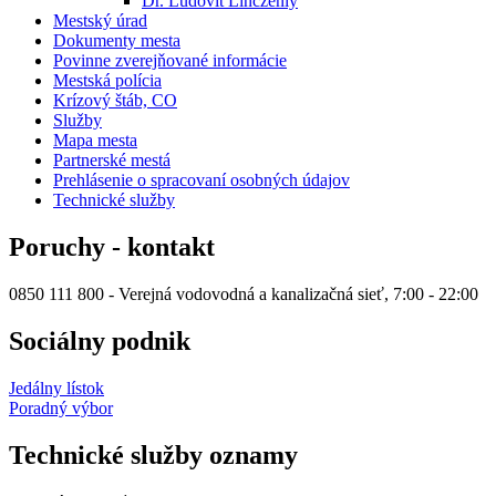
Dr. Ľudovít Linczéniy
Mestský úrad
Dokumenty mesta
Povinne zverejňované informácie
Mestská polícia
Krízový štáb, CO
Služby
Mapa mesta
Partnerské mestá
Prehlásenie o spracovaní osobných údajov
Technické služby
Poruchy - kontakt
0850 111 800 - Verejná vodovodná a kanalizačná sieť, 7:00 - 22:00
Sociálny podnik
Jedálny lístok
Poradný výbor
Technické služby oznamy