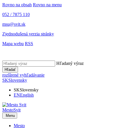
Rovno na obsah
Rovno na menu
052 / 7875 110
msu@svit.sk
Zjednodušená verzia stránky
Mapa webu
RSS
Hľadaný výraz
Hľadať
rozšírené vyhľadávanie
SK
Slovensky
SK
Slovensky
EN
English
Mesto
Svit
Menu
Mesto