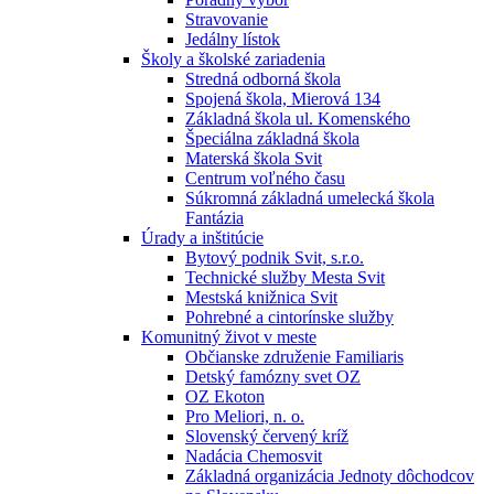
Stravovanie
Jedálny lístok
Školy a školské zariadenia
Stredná odborná škola
Spojená škola, Mierová 134
Základná škola ul. Komenského
Špeciálna základná škola
Materská škola Svit
Centrum voľného času
Súkromná základná umelecká škola
Fantázia
Úrady a inštitúcie
Bytový podnik Svit, s.r.o.
Technické služby Mesta Svit
Mestská knižnica Svit
Pohrebné a cintorínske služby
Komunitný život v meste
Občianske združenie Familiaris
Detský famózny svet OZ
OZ Ekoton
Pro Meliori, n. o.
Slovenský červený kríž
Nadácia Chemosvit
Základná organizácia Jednoty dôchodcov