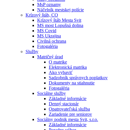
MsP oznamy
Náčelník mestskej polície
Krízový štáb, CO
Krízový štáb Mesta Svit
MS most Lopušná dolina
MS Covid
MS Ukrajina
Civilná ochrana
Fotogaléria
Služby
Matričný úrad
O matrike
Elektronická matrika
Ako vybaviť
Sadzobník správnych poplatkov
Dokumenty na stiahnutie
Fotogaléria
Sociálne služby
Základné informácie
Denný stacionár
Opatrovateľská služba
Zariadenie pre seniorov
Sociálny podnik mesta Svit, s.r.o.
Základné informácie
Poradny výbor