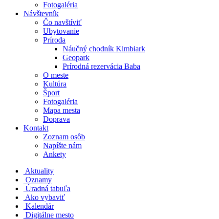
Fotogaléria
Návštevník
Čo navštíviť
Ubytovanie
Príroda
Náučný chodník Kimbiark
Geopark
Prírodná rezervácia Baba
O meste
Kultúra
Šport
Fotogaléria
Mapa mesta
Doprava
Kontakt
Zoznam osôb
Napíšte nám
Ankety
Aktuality
Oznamy
Úradná tabuľa
Ako vybaviť
Kalendár
Digitálne mesto