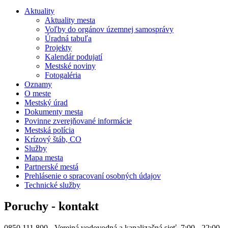
Aktuality
Aktuality mesta
Voľby do orgánov územnej samosprávy
Úradná tabuľa
Projekty
Kalendár podujatí
Mestské noviny
Fotogaléria
Oznamy
O meste
Mestský úrad
Dokumenty mesta
Povinne zverejňované informácie
Mestská polícia
Krízový štáb, CO
Služby
Mapa mesta
Partnerské mestá
Prehlásenie o spracovaní osobných údajov
Technické služby
Poruchy - kontakt
0850 111 800 - Verejná vodovodná a kanalizačná sieť, 7:00 - 22:00