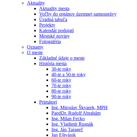
Aktuality
Aktuality mesta
Voľby do orgánov územnej samosprávy
Úradná tabuľa
Projekty
Kalendár podujatí
Mestské noviny
Fotogaléria
Oznamy
O meste
Základné údaje o meste
História mesta
30-te roky
40-te a 50-te roky
60-te roky
70-te roky
80-te roky
90-te roky
Primátori
Ing. Miroslav Škvarek, MPH
PaedDr. Rudolf Abrahám
Ing. Milan Fecko
Ing. Vladimír Rusnák
Ing. Ján Tarageľ
Jan Eštvánik