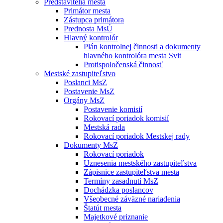
Predstavitelia mesta
Primátor mesta
Zástupca primátora
Prednosta MsÚ
Hlavný kontrolór
Plán kontrolnej činnosti a dokumenty
hlavného kontrolóra mesta Svit
Protispoločenská činnosť
Mestské zastupiteľstvo
Poslanci MsZ
Postavenie MsZ
Orgány MsZ
Postavenie komisií
Rokovací poriadok komisií
Mestská rada
Rokovací poriadok Mestskej rady
Dokumenty MsZ
Rokovací poriadok
Uznesenia mestského zastupiteľstva
Zápisnice zastupiteľstva mesta
Termíny zasadnutí MsZ
Dochádzka poslancov
Všeobecné záväzné nariadenia
Štatút mesta
Majetkové priznanie