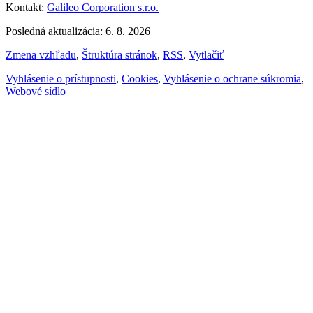
Kontakt:
Galileo Corporation s.r.o.
Posledná aktualizácia: 6. 8. 2026
Zmena vzhľadu
,
Štruktúra stránok
,
RSS
,
Vytlačiť
Vyhlásenie o prístupnosti
,
Cookies
,
Vyhlásenie o ochrane súkromia
,
Webové sídlo