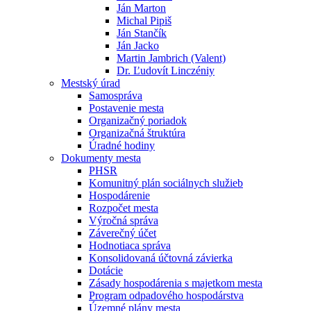
Ján Marton
Michal Pipiš
Ján Stančík
Ján Jacko
Martin Jambrich (Valent)
Dr. Ľudovít Linczéniy
Mestský úrad
Samospráva
Postavenie mesta
Organizačný poriadok
Organizačná štruktúra
Úradné hodiny
Dokumenty mesta
PHSR
Komunitný plán sociálnych služieb
Hospodárenie
Rozpočet mesta
Výročná správa
Záverečný účet
Hodnotiaca správa
Konsolidovaná účtovná závierka
Dotácie
Zásady hospodárenia s majetkom mesta
Program odpadového hospodárstva
Územné plány mesta