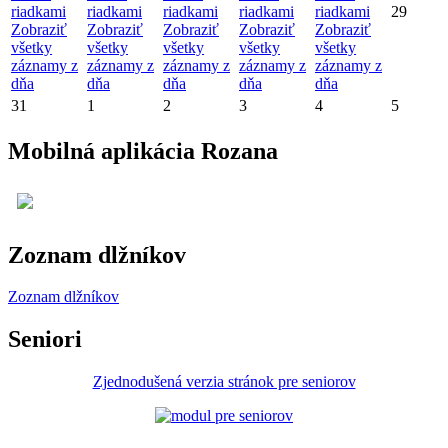
riadkami
riadkami
riadkami
riadkami
riadkami
29
Zobraziť
Zobraziť
Zobraziť
Zobraziť
Zobraziť
všetky
všetky
všetky
všetky
všetky
záznamy z
záznamy z
záznamy z
záznamy z
záznamy z
dňa
dňa
dňa
dňa
dňa
31
1
2
3
4
5
Mobilná aplikácia Rozana
Zoznam dlžníkov
Zoznam dlžníkov
Seniori
Zjednodušená verzia stránok pre seniorov