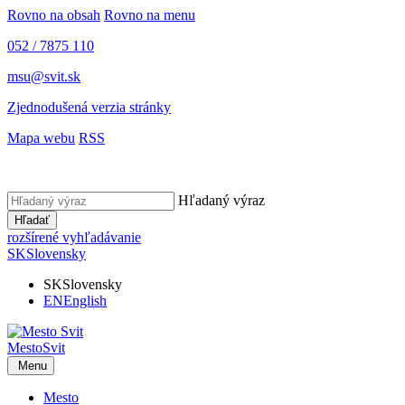
Rovno na obsah
Rovno na menu
052 / 7875 110
msu@svit.sk
Zjednodušená verzia stránky
Mapa webu
RSS
Hľadaný výraz
Hľadať
rozšírené vyhľadávanie
SK
Slovensky
SK
Slovensky
EN
English
Mesto
Svit
Menu
Mesto