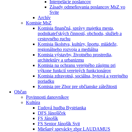
Interpelácie poslancov
Zásady odmeňovania poslancov MsZ vo
Svite
Archív
Komisie MsZ
Komisia finančná, správy majetku mesta,
podnikateľských činností, obchodu, služieb a
cestovného ruchu
Komisia školstva, kultúry, športu, mládeže,
regionálneho rozvoja a mediálna
Komisia výstavby, životného prostredia,
architektúry a urbanizmu
Komisia na ochranu verejného záujmu pri
výkone funkcií verejných funkcionárov
Komisia zdravotná, sociálna, bytová a verejného
poriadku
Komisia pre Zbor pre občianske záležitosti
Občan
Povinnosti danovníkov
Kultúra
Ľudová hudba Bystrianka
DFS Jánošíček
FS Jánošík
FS Senior Jánošík Svit
Miešaný spevácky zbor LAUDAMUS