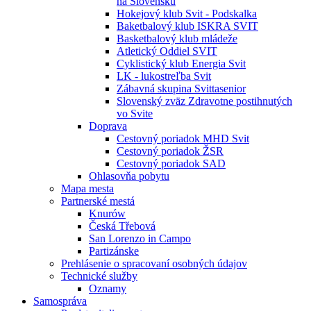
na Slovensku
Hokejový klub Svit - Podskalka
Baketbalový klub ISKRA SVIT
Basketbalový klub mládeže
Atletický Oddiel SVIT
Cyklistický klub Energia Svit
LK - lukostreľba Svit
Zábavná skupina Svittasenior
Slovenský zväz Zdravotne postihnutých
vo Svite
Doprava
Cestovný poriadok MHD Svit
Cestovný poriadok ŽSR
Cestovný poriadok SAD
Ohlasovňa pobytu
Mapa mesta
Partnerské mestá
Knurów
Česká Třebová
San Lorenzo in Campo
Partizánske
Prehlásenie o spracovaní osobných údajov
Technické služby
Oznamy
Samospráva