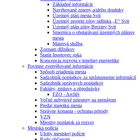
Základné informácie
Navrhované zmeny a⁄alebo doplnky
Územný plán mesta Svit
Územný projekt zóny sídliska „E“ Svit
Územný plán zóny Breziny Svit
Smernica o obstarávaní územných plánov
mesta
Mapová služba
Zoznam dlžníkov
Štatút športovec roka
Koncepcia rozvoja v tepelnej energetike
Povinne zverejňované informácie
Spôsob zriadenia mesta
Sadzobník poplatkov za sprístupnenie informácií
Sadzobník správnych poplatkov
Faktúry, zmluvy a objednávky
FZO - Archív
Voľné nebytové priestory na prenájom
Predaj majetku mesta
Správne konania - ochrana prírody
VZN
Miestny poplatok za rozvoj
Mestská polícia
Úlohy mestskej polície
Rady občanom