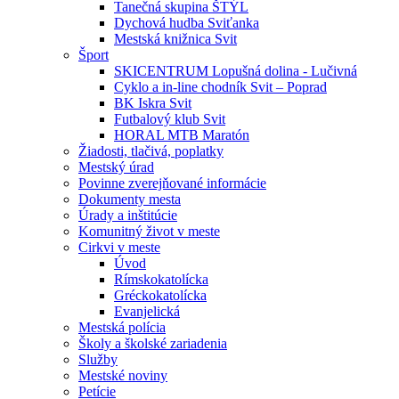
Tanečná skupina ŠTÝL
Dychová hudba Sviťanka
Mestská knižnica Svit
Šport
SKICENTRUM Lopušná dolina - Lučivná
Cyklo a in-line chodník Svit – Poprad
BK Iskra Svit
Futbalový klub Svit
HORAL MTB Maratón
Žiadosti, tlačivá, poplatky
Mestský úrad
Povinne zverejňované informácie
Dokumenty mesta
Úrady a inštitúcie
Komunitný život v meste
Cirkvi v meste
Úvod
Rímskokatolícka
Gréckokatolícka
Evanjelická
Mestská polícia
Školy a školské zariadenia
Služby
Mestské noviny
Petície