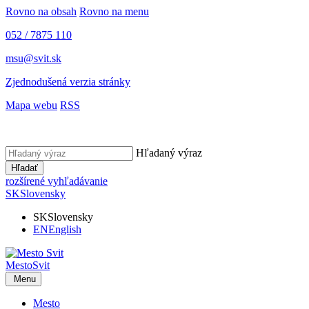
Rovno na obsah
Rovno na menu
052 / 7875 110
msu@svit.sk
Zjednodušená verzia stránky
Mapa webu
RSS
Hľadaný výraz
Hľadať
rozšírené vyhľadávanie
SK
Slovensky
SK
Slovensky
EN
English
Mesto
Svit
Menu
Mesto