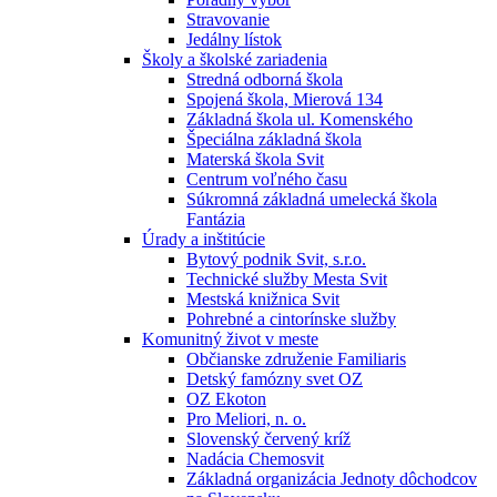
Stravovanie
Jedálny lístok
Školy a školské zariadenia
Stredná odborná škola
Spojená škola, Mierová 134
Základná škola ul. Komenského
Špeciálna základná škola
Materská škola Svit
Centrum voľného času
Súkromná základná umelecká škola
Fantázia
Úrady a inštitúcie
Bytový podnik Svit, s.r.o.
Technické služby Mesta Svit
Mestská knižnica Svit
Pohrebné a cintorínske služby
Komunitný život v meste
Občianske združenie Familiaris
Detský famózny svet OZ
OZ Ekoton
Pro Meliori, n. o.
Slovenský červený kríž
Nadácia Chemosvit
Základná organizácia Jednoty dôchodcov