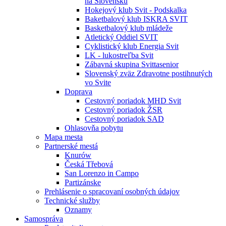
na Slovensku
Hokejový klub Svit - Podskalka
Baketbalový klub ISKRA SVIT
Basketbalový klub mládeže
Atletický Oddiel SVIT
Cyklistický klub Energia Svit
LK - lukostreľba Svit
Zábavná skupina Svittasenior
Slovenský zväz Zdravotne postihnutých
vo Svite
Doprava
Cestovný poriadok MHD Svit
Cestovný poriadok ŽSR
Cestovný poriadok SAD
Ohlasovňa pobytu
Mapa mesta
Partnerské mestá
Knurów
Česká Třebová
San Lorenzo in Campo
Partizánske
Prehlásenie o spracovaní osobných údajov
Technické služby
Oznamy
Samospráva