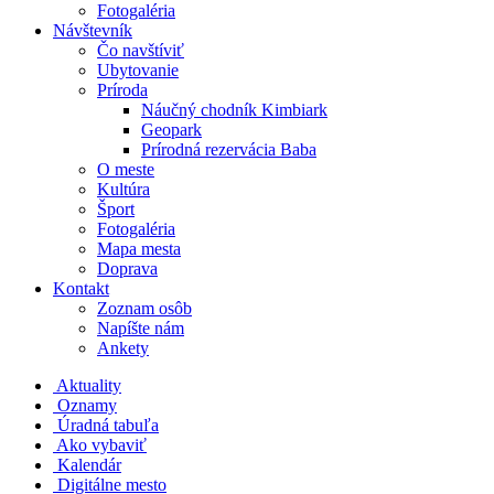
Fotogaléria
Návštevník
Čo navštíviť
Ubytovanie
Príroda
Náučný chodník Kimbiark
Geopark
Prírodná rezervácia Baba
O meste
Kultúra
Šport
Fotogaléria
Mapa mesta
Doprava
Kontakt
Zoznam osôb
Napíšte nám
Ankety
Aktuality
Oznamy
Úradná tabuľa
Ako vybaviť
Kalendár
Digitálne mesto