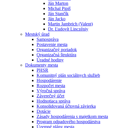
Ján Marton
Michal Pipiš
Ján Stančík
Ján Jacko
Martin Jambrich (Valent)
Dr. Ľudovít Linczéniy
Mestský úrad
Samospráva
Postavenie mesta
Organizačný poriadok
Organizačná štruktúra
Úradné hodiny
Dokumenty mesta
PHSR
Komunitný plán sociálnych služieb
Hospodárenie
Rozpočet mesta
Výročná správa
Záverečný účet
Hodnotiaca správa
Konsolidovaná účtovná závierka
Dotácie
Zásady hospodárenia s majetkom mesta
Program odpadového hospodárstva
Územné plány mesta