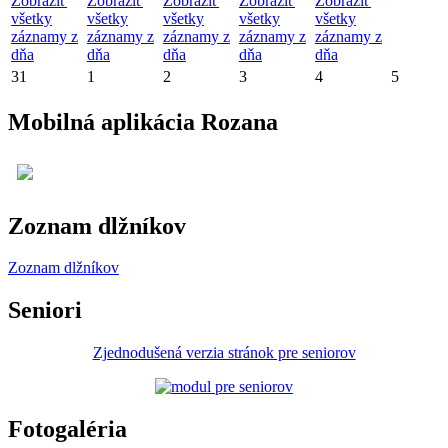
Zobraziť
Zobraziť
Zobraziť
Zobraziť
Zobraziť
všetky
všetky
všetky
všetky
všetky
záznamy z
záznamy z
záznamy z
záznamy z
záznamy z
dňa
dňa
dňa
dňa
dňa
31
1
2
3
4
5
Mobilná aplikácia Rozana
Zoznam dlžníkov
Zoznam dlžníkov
Seniori
Zjednodušená verzia stránok pre seniorov
Fotogaléria