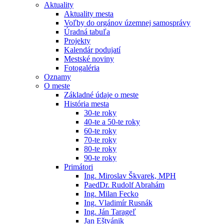
Aktuality
Aktuality mesta
Voľby do orgánov územnej samosprávy
Úradná tabuľa
Projekty
Kalendár podujatí
Mestské noviny
Fotogaléria
Oznamy
O meste
Základné údaje o meste
História mesta
30-te roky
40-te a 50-te roky
60-te roky
70-te roky
80-te roky
90-te roky
Primátori
Ing. Miroslav Škvarek, MPH
PaedDr. Rudolf Abrahám
Ing. Milan Fecko
Ing. Vladimír Rusnák
Ing. Ján Tarageľ
Jan Eštvánik