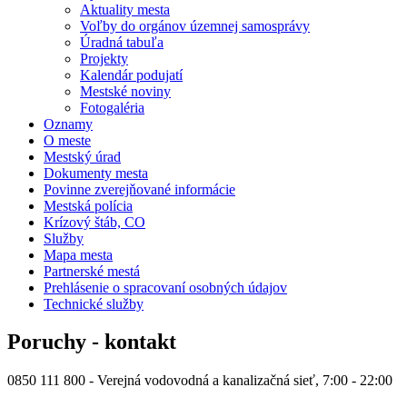
Aktuality mesta
Voľby do orgánov územnej samosprávy
Úradná tabuľa
Projekty
Kalendár podujatí
Mestské noviny
Fotogaléria
Oznamy
O meste
Mestský úrad
Dokumenty mesta
Povinne zverejňované informácie
Mestská polícia
Krízový štáb, CO
Služby
Mapa mesta
Partnerské mestá
Prehlásenie o spracovaní osobných údajov
Technické služby
Poruchy - kontakt
0850 111 800 - Verejná vodovodná a kanalizačná sieť, 7:00 - 22:00