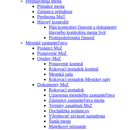
Predstavitelia mesta
Primátor mesta
Zástupca primátora
Prednosta MsÚ
Hlavný kontrolór
Plán kontrolnej činnosti a dokumenty
hlavného kontrolóra mesta Svit
Protispoločenská činnosť
Mestské zastupiteľstvo
Poslanci MsZ
Postavenie MsZ
Orgány MsZ
Postavenie komisií
Rokovací poriadok komisií
Mestská rada
Rokovací poriadok Mestskej rady
Dokumenty MsZ
Rokovací poriadok
Uznesenia mestského zastupiteľstva
Zápisnice zastupiteľstva mesta
Termíny zasadnutí MsZ
Dochádzka poslancov
Všeobecné záväzné nariadenia
Štatút mesta
Majetkové priznanie