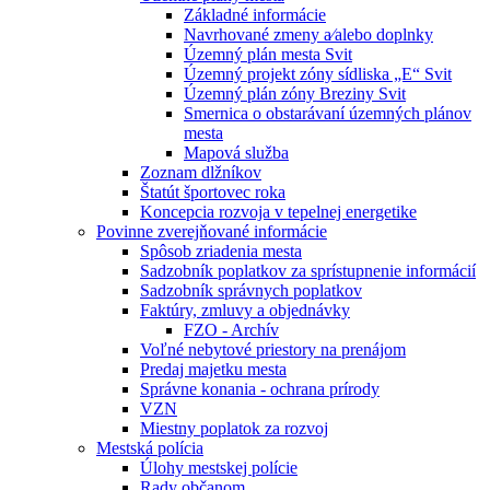
Základné informácie
Navrhované zmeny a⁄alebo doplnky
Územný plán mesta Svit
Územný projekt zóny sídliska „E“ Svit
Územný plán zóny Breziny Svit
Smernica o obstarávaní územných plánov
mesta
Mapová služba
Zoznam dlžníkov
Štatút športovec roka
Koncepcia rozvoja v tepelnej energetike
Povinne zverejňované informácie
Spôsob zriadenia mesta
Sadzobník poplatkov za sprístupnenie informácií
Sadzobník správnych poplatkov
Faktúry, zmluvy a objednávky
FZO - Archív
Voľné nebytové priestory na prenájom
Predaj majetku mesta
Správne konania - ochrana prírody
VZN
Miestny poplatok za rozvoj
Mestská polícia
Úlohy mestskej polície
Rady občanom