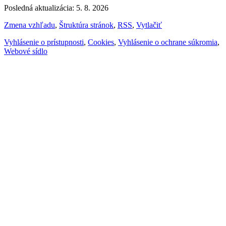
Posledná aktualizácia: 5. 8. 2026
Zmena vzhľadu
,
Štruktúra stránok
,
RSS
,
Vytlačiť
Vyhlásenie o prístupnosti
,
Cookies
,
Vyhlásenie o ochrane súkromia
,
Webové sídlo