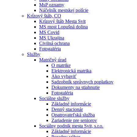
MsP oznamy
Náčelník mestskej polície
Krízový štáb, CO
Krízový štáb Mesta Svit
MS most Lopušná dolina
MS Covid
MS Ukrajina
Civilná ochrana
Fotogaléria
Služby
Matričný úrad
O matrike
Elektronická matrika
Ako vybaviť
Sadzobník správnych poplatkov
Dokumenty na stiahnutie
Fotogaléria
Sociálne služby
Základné informácie
Denný stacionár
Opatrovateľská služba
Zariadenie pre seniorov
Sociálny podnik mesta Svit, s.r.o.
Základné informácie
Poradny výbor