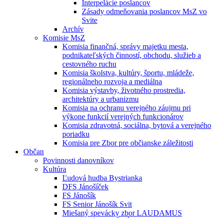
Interpelácie poslancov
Zásady odmeňovania poslancov MsZ vo
Svite
Archív
Komisie MsZ
Komisia finančná, správy majetku mesta,
podnikateľských činností, obchodu, služieb a
cestovného ruchu
Komisia školstva, kultúry, športu, mládeže,
regionálneho rozvoja a mediálna
Komisia výstavby, životného prostredia,
architektúry a urbanizmu
Komisia na ochranu verejného záujmu pri
výkone funkcií verejných funkcionárov
Komisia zdravotná, sociálna, bytová a verejného
poriadku
Komisia pre Zbor pre občianske záležitosti
Občan
Povinnosti danovníkov
Kultúra
Ľudová hudba Bystrianka
DFS Jánošíček
FS Jánošík
FS Senior Jánošík Svit
Miešaný spevácky zbor LAUDAMUS