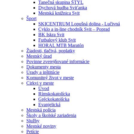
Tanečná skupina ŠTÝL
Dychová hudba Sviťanka
Mestská knižnica Svit
Šport
SKICENTRUM Lopušná dolina - Lučivná
Cyklo a in-line chodník Svit – Poprad
BK Iskra Svit
Futbalový klub Svit
HORAL MTB Maratón
Žiadosti, tlačivá, poplatky
Mestský úrad
Povinne zverejňované informácie
Dokumenty mesta
Úrady a inštitúcie
Komunitný život v meste
Cirkvi v meste
Úvod
Rímskokatolícka
Gréckokatolícka
Evanjelická
Mestská polícia
Školy a školské zariadenia
Služby
Mestské noviny
Petície