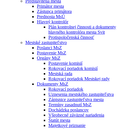
Predstavitelia mesta
Primátor mesta
Zástupca primátora
Prednosta MsÚ
Hlavný kontrolór
Plán kontrolnej činnosti a dokumenty
hlavného kontrolóra mesta Svit
Protispoločenská činnosť
Mestské zastupiteľstvo
Poslanci MsZ
Postavenie MsZ
Orgány MsZ
Postavenie komisií
Rokovací poriadok komisií
Mestská rada
Rokovací poriadok Mestskej rady
Dokumenty MsZ
Rokovací poriadok
Uznesenia mestského zastupiteľstva
Zápisnice zastupiteľstva mesta
Termíny zasadnutí MsZ
Dochádzka poslancov
Všeobecné záväzné nariadenia
Štatút mesta
Majetkové priznanie