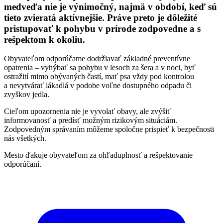
medveďa nie je výnimočný, najmä v období, keď sú
tieto zvieratá aktívnejšie. Práve preto je dôležité
pristupovať k pohybu v prírode zodpovedne a s
rešpektom k okoliu.
Obyvateľom odporúčame dodržiavať základné preventívne
opatrenia – vyhýbať sa pohybu v lesoch za šera a v noci, byť
ostražití mimo obývaných častí, mať psa vždy pod kontrolou
a nevytvárať lákadlá v podobe voľne dostupného odpadu či
zvyškov jedla.
Cieľom upozornenia nie je vyvolať obavy, ale zvýšiť
informovanosť a predísť možným rizikovým situáciám.
Zodpovedným správaním môžeme spoločne prispieť k bezpečnosti
nás všetkých.
Mesto ďakuje obyvateľom za ohľaduplnosť a rešpektovanie
odporúčaní.