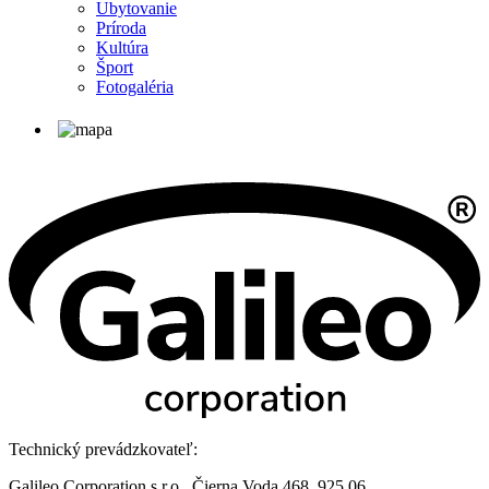
Ubytovanie
Príroda
Kultúra
Šport
Fotogaléria
Technický prevádzkovateľ:
Galileo Corporation s.r.o., Čierna Voda 468, 925 06