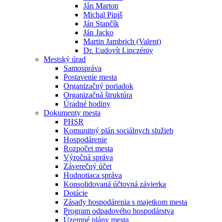
Ján Marton
Michal Pipiš
Ján Stančík
Ján Jacko
Martin Jambrich (Valent)
Dr. Ľudovít Linczéniy
Mestský úrad
Samospráva
Postavenie mesta
Organizačný poriadok
Organizačná štruktúra
Úradné hodiny
Dokumenty mesta
PHSR
Komunitný plán sociálnych služieb
Hospodárenie
Rozpočet mesta
Výročná správa
Záverečný účet
Hodnotiaca správa
Konsolidovaná účtovná závierka
Dotácie
Zásady hospodárenia s majetkom mesta
Program odpadového hospodárstva
Územné plány mesta