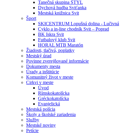
Tanečná skupina ŠTÝL
Dychová hudba Sviťanka
Mestská knižnica Svit
Šport
SKICENTRUM Lopušná dolina - Lučivná
Cyklo a in-line chodník Svit – Poprad
BK Iskra Svit
Futbalový klub Svit
HORAL MTB Maratón
Žiadosti, tlačivá, poplatky
Mestský úrad
Povinne zverejňované informácie
Dokumenty mesta
Úrady a inštitúcie
Komunitný život v meste
Cirkvi v meste
Úvod
Rímskokatolícka
Gréckokatolícka
Evanjelická
Mestská polícia
Školy a školské zariadenia
Služby
Mestské noviny
Petície