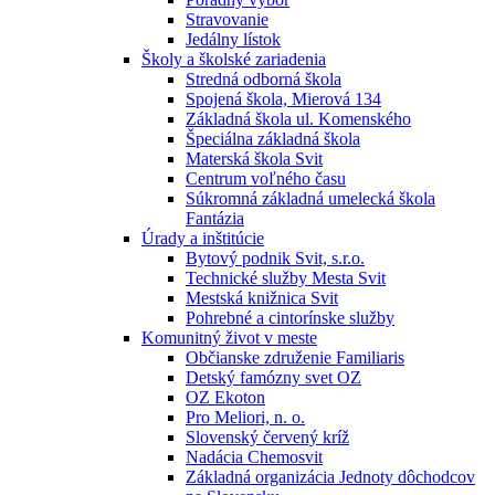
Stravovanie
Jedálny lístok
Školy a školské zariadenia
Stredná odborná škola
Spojená škola, Mierová 134
Základná škola ul. Komenského
Špeciálna základná škola
Materská škola Svit
Centrum voľného času
Súkromná základná umelecká škola
Fantázia
Úrady a inštitúcie
Bytový podnik Svit, s.r.o.
Technické služby Mesta Svit
Mestská knižnica Svit
Pohrebné a cintorínske služby
Komunitný život v meste
Občianske združenie Familiaris
Detský famózny svet OZ
OZ Ekoton
Pro Meliori, n. o.
Slovenský červený kríž
Nadácia Chemosvit
Základná organizácia Jednoty dôchodcov