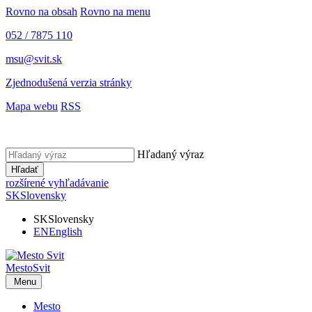
Rovno na obsah
Rovno na menu
052 / 7875 110
msu@svit.sk
Zjednodušená verzia stránky
Mapa webu
RSS
Hľadaný výraz
Hľadať
rozšírené vyhľadávanie
SK
Slovensky
SK
Slovensky
EN
English
Mesto
Svit
Menu
Mesto