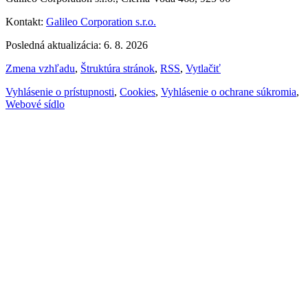
Kontakt:
Galileo Corporation s.r.o.
Posledná aktualizácia: 6. 8. 2026
Zmena vzhľadu
,
Štruktúra stránok
,
RSS
,
Vytlačiť
Vyhlásenie o prístupnosti
,
Cookies
,
Vyhlásenie o ochrane súkromia
,
Webové sídlo