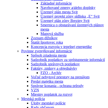
Základné informácie
Navrhované zmeny a⁄alebo doplnky
Územný plán mesta Svit
Územný projekt zóny sídliska „E“ Svit
Územný plán zóny Breziny Svit
Smernica o obstarávaní územných plánov
mesta
Mapová služba
Zoznam dlžníkov
Štatút športovec roka
Koncepcia rozvoja v tepelnej energetike
Povinne zverejňované informácie
Spôsob zriadenia mesta
Sadzobník poplatkov za sprístupnenie informácií
Sadzobník správnych poplatkov
Faktúry, zmluvy a objednávky
FZO - Archív
Voľné nebytové priestory na prenájom
Predaj majetku mesta
Správne konania - ochrana prírody
VZN
Miestny poplatok za rozvoj
Mestská polícia
Úlohy mestskej polície
Rady občanom