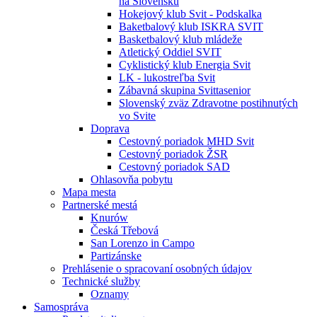
na Slovensku
Hokejový klub Svit - Podskalka
Baketbalový klub ISKRA SVIT
Basketbalový klub mládeže
Atletický Oddiel SVIT
Cyklistický klub Energia Svit
LK - lukostreľba Svit
Zábavná skupina Svittasenior
Slovenský zväz Zdravotne postihnutých
vo Svite
Doprava
Cestovný poriadok MHD Svit
Cestovný poriadok ŽSR
Cestovný poriadok SAD
Ohlasovňa pobytu
Mapa mesta
Partnerské mestá
Knurów
Česká Třebová
San Lorenzo in Campo
Partizánske
Prehlásenie o spracovaní osobných údajov
Technické služby
Oznamy
Samospráva