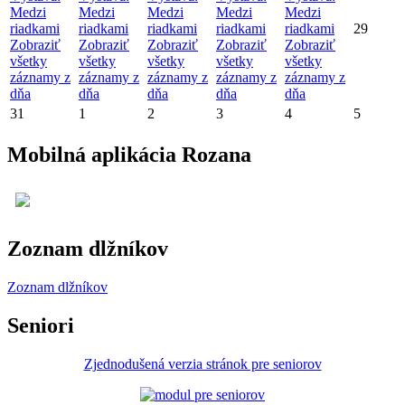
Medzi
Medzi
Medzi
Medzi
Medzi
riadkami
riadkami
riadkami
riadkami
riadkami
29
Zobraziť
Zobraziť
Zobraziť
Zobraziť
Zobraziť
všetky
všetky
všetky
všetky
všetky
záznamy z
záznamy z
záznamy z
záznamy z
záznamy z
dňa
dňa
dňa
dňa
dňa
31
1
2
3
4
5
Mobilná aplikácia Rozana
Zoznam dlžníkov
Zoznam dlžníkov
Seniori
Zjednodušená verzia stránok pre seniorov