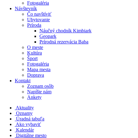
Fotogaléria
Návštevník
Čo navštíviť
Ubytovanie
Príroda
Náučný chodník Kimbiark
Geopark
Prírodná rezervácia Baba
O meste
Kultúra
Šport
Fotogaléria
Mapa mesta
Doprava
Kontakt
Zoznam osôb
Napíšte nám
Ankety
Aktuality
Oznamy
Úradná tabuľa
Ako vybaviť
Kalendár
Digitálne mesto