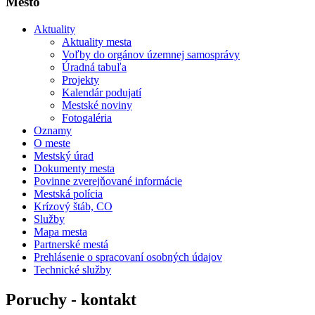
Mesto
Aktuality
Aktuality mesta
Voľby do orgánov územnej samosprávy
Úradná tabuľa
Projekty
Kalendár podujatí
Mestské noviny
Fotogaléria
Oznamy
O meste
Mestský úrad
Dokumenty mesta
Povinne zverejňované informácie
Mestská polícia
Krízový štáb, CO
Služby
Mapa mesta
Partnerské mestá
Prehlásenie o spracovaní osobných údajov
Technické služby
Poruchy - kontakt