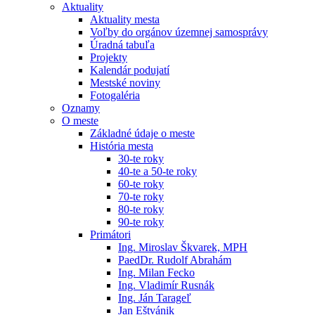
Aktuality
Aktuality mesta
Voľby do orgánov územnej samosprávy
Úradná tabuľa
Projekty
Kalendár podujatí
Mestské noviny
Fotogaléria
Oznamy
O meste
Základné údaje o meste
História mesta
30-te roky
40-te a 50-te roky
60-te roky
70-te roky
80-te roky
90-te roky
Primátori
Ing. Miroslav Škvarek, MPH
PaedDr. Rudolf Abrahám
Ing. Milan Fecko
Ing. Vladimír Rusnák
Ing. Ján Tarageľ
Jan Eštvánik