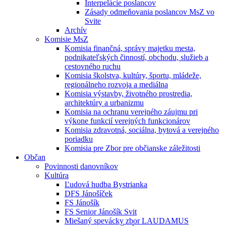
Interpelácie poslancov
Zásady odmeňovania poslancov MsZ vo
Svite
Archív
Komisie MsZ
Komisia finančná, správy majetku mesta,
podnikateľských činností, obchodu, služieb a
cestovného ruchu
Komisia školstva, kultúry, športu, mládeže,
regionálneho rozvoja a mediálna
Komisia výstavby, životného prostredia,
architektúry a urbanizmu
Komisia na ochranu verejného záujmu pri
výkone funkcií verejných funkcionárov
Komisia zdravotná, sociálna, bytová a verejného
poriadku
Komisia pre Zbor pre občianske záležitosti
Občan
Povinnosti danovníkov
Kultúra
Ľudová hudba Bystrianka
DFS Jánošíček
FS Jánošík
FS Senior Jánošík Svit
Miešaný spevácky zbor LAUDAMUS