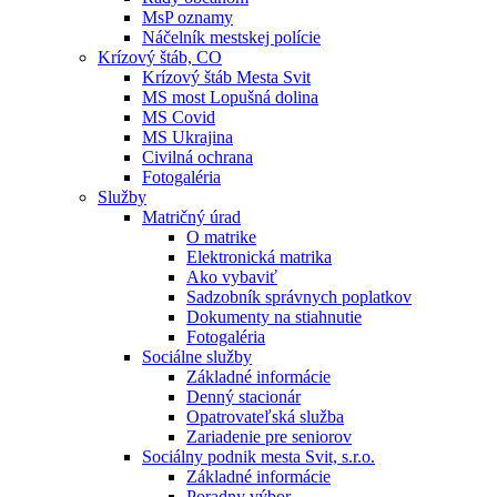
MsP oznamy
Náčelník mestskej polície
Krízový štáb, CO
Krízový štáb Mesta Svit
MS most Lopušná dolina
MS Covid
MS Ukrajina
Civilná ochrana
Fotogaléria
Služby
Matričný úrad
O matrike
Elektronická matrika
Ako vybaviť
Sadzobník správnych poplatkov
Dokumenty na stiahnutie
Fotogaléria
Sociálne služby
Základné informácie
Denný stacionár
Opatrovateľská služba
Zariadenie pre seniorov
Sociálny podnik mesta Svit, s.r.o.
Základné informácie
Poradny výbor