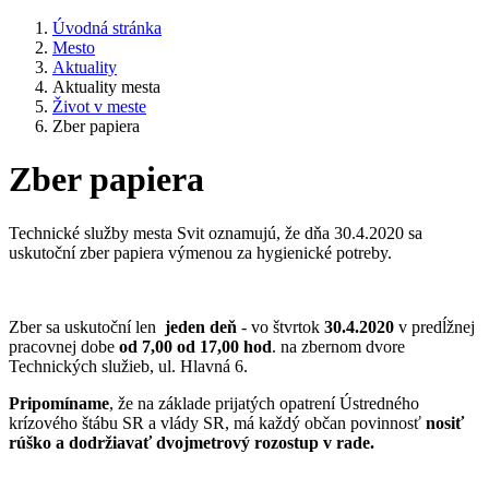
Úvodná stránka
Mesto
Aktuality
Aktuality mesta
Život v meste
Zber papiera
Zber papiera
Technické služby mesta Svit oznamujú, že dňa 30.4.2020 sa
uskutoční zber papiera výmenou za hygienické potreby.
Zber sa uskutoční len
jeden deň
- vo štvrtok
30.4.2020
v predĺžnej
pracovnej dobe
od 7,00 od 17,00 hod
. na zbernom dvore
Technických služieb, ul. Hlavná 6.
Pripomíname
, že na základe prijatých opatrení Ústredného
krízového štábu SR a vlády SR, má každý občan povinnosť
nosiť
rúško a dodržiavať dvojmetrový rozostup v rade.