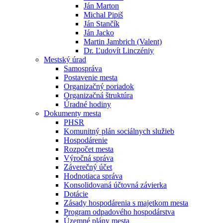
Ján Marton
Michal Pipiš
Ján Stančík
Ján Jacko
Martin Jambrich (Valent)
Dr. Ľudovít Linczéniy
Mestský úrad
Samospráva
Postavenie mesta
Organizačný poriadok
Organizačná štruktúra
Úradné hodiny
Dokumenty mesta
PHSR
Komunitný plán sociálnych služieb
Hospodárenie
Rozpočet mesta
Výročná správa
Záverečný účet
Hodnotiaca správa
Konsolidovaná účtovná závierka
Dotácie
Zásady hospodárenia s majetkom mesta
Program odpadového hospodárstva
Územné plány mesta