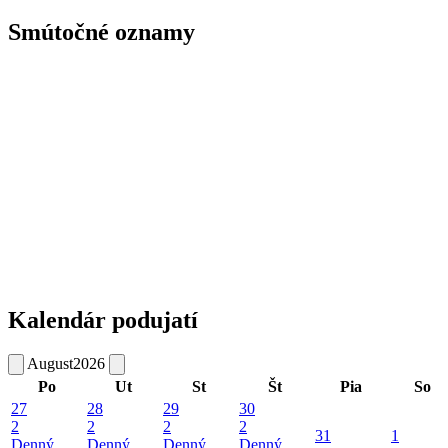
Smútočné oznamy
Kalendár podujatí
August
2026
Po
Ut
St
Št
Pia
So
27
28
29
30
2
2
2
2
31
1
Denný
Denný
Denný
Denný