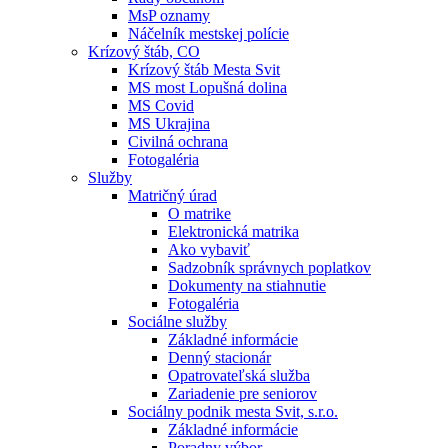
MsP oznamy
Náčelník mestskej polície
Krízový štáb, CO
Krízový štáb Mesta Svit
MS most Lopušná dolina
MS Covid
MS Ukrajina
Civilná ochrana
Fotogaléria
Služby
Matričný úrad
O matrike
Elektronická matrika
Ako vybaviť
Sadzobník správnych poplatkov
Dokumenty na stiahnutie
Fotogaléria
Sociálne služby
Základné informácie
Denný stacionár
Opatrovateľská služba
Zariadenie pre seniorov
Sociálny podnik mesta Svit, s.r.o.
Základné informácie
Poradny výbor