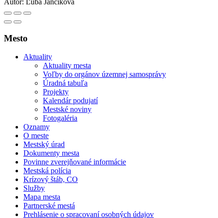
Autor:
Ľuba Jančíková
Mesto
Aktuality
Aktuality mesta
Voľby do orgánov územnej samosprávy
Úradná tabuľa
Projekty
Kalendár podujatí
Mestské noviny
Fotogaléria
Oznamy
O meste
Mestský úrad
Dokumenty mesta
Povinne zverejňované informácie
Mestská polícia
Krízový štáb, CO
Služby
Mapa mesta
Partnerské mestá
Prehlásenie o spracovaní osobných údajov