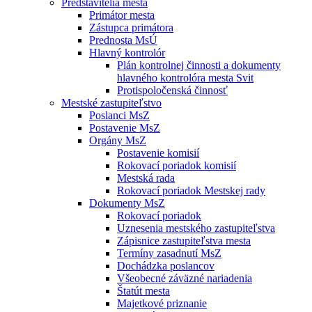
Predstavitelia mesta
Primátor mesta
Zástupca primátora
Prednosta MsÚ
Hlavný kontrolór
Plán kontrolnej činnosti a dokumenty
hlavného kontrolóra mesta Svit
Protispoločenská činnosť
Mestské zastupiteľstvo
Poslanci MsZ
Postavenie MsZ
Orgány MsZ
Postavenie komisií
Rokovací poriadok komisií
Mestská rada
Rokovací poriadok Mestskej rady
Dokumenty MsZ
Rokovací poriadok
Uznesenia mestského zastupiteľstva
Zápisnice zastupiteľstva mesta
Termíny zasadnutí MsZ
Dochádzka poslancov
Všeobecné záväzné nariadenia
Štatút mesta
Majetkové priznanie