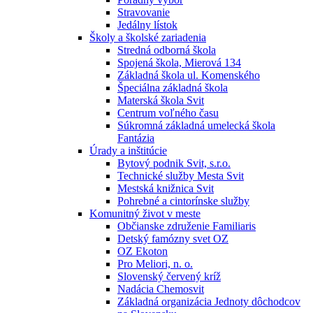
Stravovanie
Jedálny lístok
Školy a školské zariadenia
Stredná odborná škola
Spojená škola, Mierová 134
Základná škola ul. Komenského
Špeciálna základná škola
Materská škola Svit
Centrum voľného času
Súkromná základná umelecká škola
Fantázia
Úrady a inštitúcie
Bytový podnik Svit, s.r.o.
Technické služby Mesta Svit
Mestská knižnica Svit
Pohrebné a cintorínske služby
Komunitný život v meste
Občianske združenie Familiaris
Detský famózny svet OZ
OZ Ekoton
Pro Meliori, n. o.
Slovenský červený kríž
Nadácia Chemosvit
Základná organizácia Jednoty dôchodcov