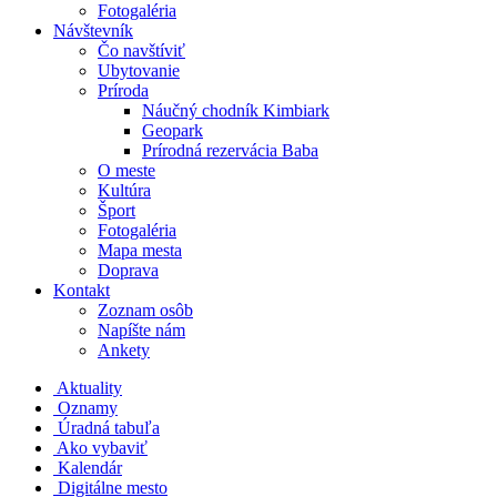
Fotogaléria
Návštevník
Čo navštíviť
Ubytovanie
Príroda
Náučný chodník Kimbiark
Geopark
Prírodná rezervácia Baba
O meste
Kultúra
Šport
Fotogaléria
Mapa mesta
Doprava
Kontakt
Zoznam osôb
Napíšte nám
Ankety
Aktuality
Oznamy
Úradná tabuľa
Ako vybaviť
Kalendár
Digitálne mesto