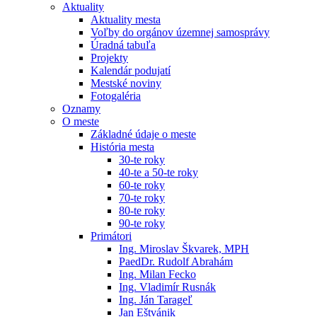
Aktuality
Aktuality mesta
Voľby do orgánov územnej samosprávy
Úradná tabuľa
Projekty
Kalendár podujatí
Mestské noviny
Fotogaléria
Oznamy
O meste
Základné údaje o meste
História mesta
30-te roky
40-te a 50-te roky
60-te roky
70-te roky
80-te roky
90-te roky
Primátori
Ing. Miroslav Škvarek, MPH
PaedDr. Rudolf Abrahám
Ing. Milan Fecko
Ing. Vladimír Rusnák
Ing. Ján Tarageľ
Jan Eštvánik