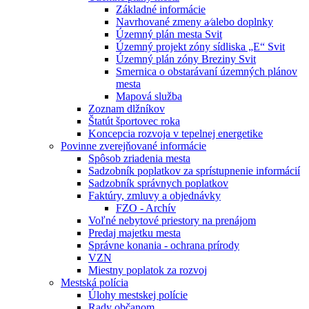
Základné informácie
Navrhované zmeny a⁄alebo doplnky
Územný plán mesta Svit
Územný projekt zóny sídliska „E“ Svit
Územný plán zóny Breziny Svit
Smernica o obstarávaní územných plánov
mesta
Mapová služba
Zoznam dlžníkov
Štatút športovec roka
Koncepcia rozvoja v tepelnej energetike
Povinne zverejňované informácie
Spôsob zriadenia mesta
Sadzobník poplatkov za sprístupnenie informácií
Sadzobník správnych poplatkov
Faktúry, zmluvy a objednávky
FZO - Archív
Voľné nebytové priestory na prenájom
Predaj majetku mesta
Správne konania - ochrana prírody
VZN
Miestny poplatok za rozvoj
Mestská polícia
Úlohy mestskej polície
Rady občanom