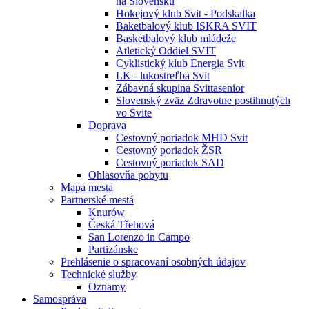
na Slovensku
Hokejový klub Svit - Podskalka
Baketbalový klub ISKRA SVIT
Basketbalový klub mládeže
Atletický Oddiel SVIT
Cyklistický klub Energia Svit
LK - lukostreľba Svit
Zábavná skupina Svittasenior
Slovenský zväz Zdravotne postihnutých
vo Svite
Doprava
Cestovný poriadok MHD Svit
Cestovný poriadok ŽSR
Cestovný poriadok SAD
Ohlasovňa pobytu
Mapa mesta
Partnerské mestá
Knurów
Česká Třebová
San Lorenzo in Campo
Partizánske
Prehlásenie o spracovaní osobných údajov
Technické služby
Oznamy
Samospráva