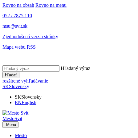
Rovno na obsah
Rovno na menu
052 / 7875 110
msu@svit.sk
Zjednodušená verzia stránky
Mapa webu
RSS
Hľadaný výraz
Hľadať
rozšírené vyhľadávanie
SK
Slovensky
SK
Slovensky
EN
English
Mesto
Svit
Menu
Mesto