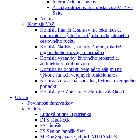
Interpelácie poslancov
Zásady odmeňovania poslancov MsZ vo
Svite
Archív
Komisie MsZ
Komisia finančná, správy majetku mesta,
podnikateľských činností, obchodu, služieb a
cestovného ruchu
Komisia školstva, kultúry, športu, mládeže,
regionálneho rozvoja a mediálna
Komisia výstavby, životného prostredia,
architektúry a urbanizmu
Komisia na ochranu verejného záujmu pri
výkone funkcií verejných funkcionárov
Komisia zdravotná, sociálna, bytová a verejného
poriadku
Komisia pre Zbor pre občianske záležitosti
Občan
Povinnosti danovníkov
Kultúra
Ľudová hudba Bystrianka
DFS Jánošíček
FS Jánošík
FS Senior Jánošík Svit
Miešaný spevácky zbor LAUDAMUS