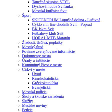
Tanečná skupina ŠTÝL
Dychová hudba Sviťanka
Mestská knižnica Svit
Šport
SKICENTRUM Lopušná dolina - Lučivná
Cyklo a in-line chodník Svit – Poprad
BK Iskra Svit
Futbalový klub Svit
HORAL MTB Maratón
Žiadosti, tlačivá, poplatky
Mestský úrad
Povinne zverejňované informácie
Dokumenty mesta
Úrady a inštitúcie
Komunitný život v meste
Cirkvi v meste
Úvod
Rímskokatolícka
Gréckokatolícka
Evanjelická
Mestská polícia
Školy a školské zariadenia
Služby
Mestské noviny
Petície