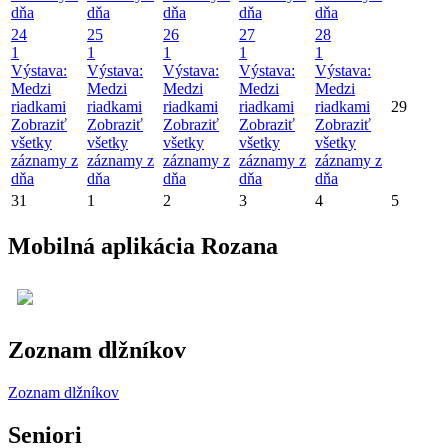
dňa
dňa
dňa
dňa
dňa
24
25
26
27
28
1
1
1
1
1
Výstava:
Výstava:
Výstava:
Výstava:
Výstava:
Medzi
Medzi
Medzi
Medzi
Medzi
riadkami
riadkami
riadkami
riadkami
riadkami
29
Zobraziť
Zobraziť
Zobraziť
Zobraziť
Zobraziť
všetky
všetky
všetky
všetky
všetky
záznamy z
záznamy z
záznamy z
záznamy z
záznamy z
dňa
dňa
dňa
dňa
dňa
31
1
2
3
4
5
Mobilná aplikácia Rozana
Zoznam dlžníkov
Zoznam dlžníkov
Seniori