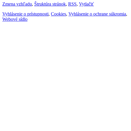
Zmena vzhľadu
,
Štruktúra stránok
,
RSS
,
Vytlačiť
Vyhlásenie o prístupnosti
,
Cookies
,
Vyhlásenie o ochrane súkromia
,
Webové sídlo