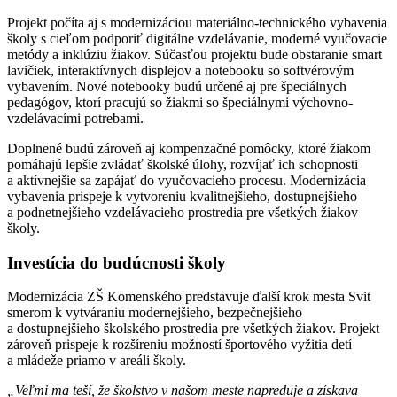
Projekt počíta aj s modernizáciou materiálno-technického vybavenia
školy s cieľom podporiť digitálne vzdelávanie, moderné vyučovacie
metódy a inklúziu žiakov. Súčasťou projektu bude obstaranie smart
lavičiek, interaktívnych displejov a notebooku so softvérovým
vybavením. Nové notebooky budú určené aj pre špeciálnych
pedagógov, ktorí pracujú so žiakmi so špeciálnymi výchovno-
vzdelávacími potrebami.
Doplnené budú zároveň aj kompenzačné pomôcky, ktoré žiakom
pomáhajú lepšie zvládať školské úlohy, rozvíjať ich schopnosti
a aktívnejšie sa zapájať do vyučovacieho procesu. Modernizácia
vybavenia prispeje k vytvoreniu kvalitnejšieho, dostupnejšieho
a podnetnejšieho vzdelávacieho prostredia pre všetkých žiakov
školy.
Investícia do budúcnosti školy
Modernizácia ZŠ Komenského predstavuje ďalší krok mesta Svit
smerom k vytváraniu modernejšieho, bezpečnejšieho
a dostupnejšieho školského prostredia pre všetkých žiakov. Projekt
zároveň prispeje k rozšíreniu možností športového vyžitia detí
a mládeže priamo v areáli školy.
„Veľmi ma teší, že školstvo v našom meste napreduje a získava