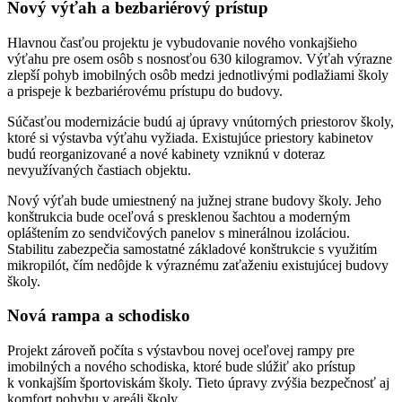
Nový výťah a bezbariérový prístup
Hlavnou časťou projektu je vybudovanie nového vonkajšieho
výťahu pre osem osôb s nosnosťou 630 kilogramov. Výťah výrazne
zlepší pohyb imobilných osôb medzi jednotlivými podlažiami školy
a prispeje k bezbariérovému prístupu do budovy.
Súčasťou modernizácie budú aj úpravy vnútorných priestorov školy,
ktoré si výstavba výťahu vyžiada. Existujúce priestory kabinetov
budú reorganizované a nové kabinety vzniknú v doteraz
nevyužívaných častiach objektu.
Nový výťah bude umiestnený na južnej strane budovy školy. Jeho
konštrukcia bude oceľová s presklenou šachtou a moderným
opláštením zo sendvičových panelov s minerálnou izoláciou.
Stabilitu zabezpečia samostatné základové konštrukcie s využitím
mikropilót, čím nedôjde k výraznému zaťaženiu existujúcej budovy
školy.
Nová rampa a schodisko
Projekt zároveň počíta s výstavbou novej oceľovej rampy pre
imobilných a nového schodiska, ktoré bude slúžiť ako prístup
k vonkajším športoviskám školy. Tieto úpravy zvýšia bezpečnosť aj
komfort pohybu v areáli školy.