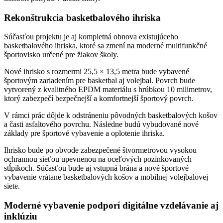
Rekonštrukcia basketbalového ihriska
Súčasťou projektu je aj kompletná obnova existujúceho
basketbalového ihriska, ktoré sa zmení na moderné multifunkčné
športovisko určené pre žiakov školy.
Nové ihrisko s rozmermi 25,5 × 13,5 metra bude vybavené
športovým zariadením pre basketbal aj volejbal. Povrch bude
vytvorený z kvalitného EPDM materiálu s hrúbkou 10 milimetrov,
ktorý zabezpečí bezpečnejší a komfortnejší športový povrch.
V rámci prác dôjde k odstráneniu pôvodných basketbalových košov
a časti asfaltového povrchu. Následne budú vybudované nové
základy pre športové vybavenie a oplotenie ihriska.
Ihrisko bude po obvode zabezpečené štvormetrovou vysokou
ochrannou sieťou upevnenou na oceľových pozinkovaných
stĺpikoch. Súčasťou bude aj vstupná brána a nové športové
vybavenie vrátane basketbalových košov a mobilnej volejbalovej
siete.
Moderné vybavenie podporí digitálne vzdelávanie aj
inklúziu