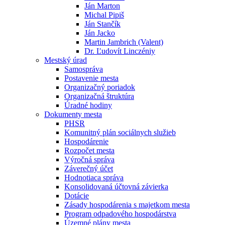
Ján Marton
Michal Pipiš
Ján Stančík
Ján Jacko
Martin Jambrich (Valent)
Dr. Ľudovít Linczéniy
Mestský úrad
Samospráva
Postavenie mesta
Organizačný poriadok
Organizačná štruktúra
Úradné hodiny
Dokumenty mesta
PHSR
Komunitný plán sociálnych služieb
Hospodárenie
Rozpočet mesta
Výročná správa
Záverečný účet
Hodnotiaca správa
Konsolidovaná účtovná závierka
Dotácie
Zásady hospodárenia s majetkom mesta
Program odpadového hospodárstva
Územné plány mesta