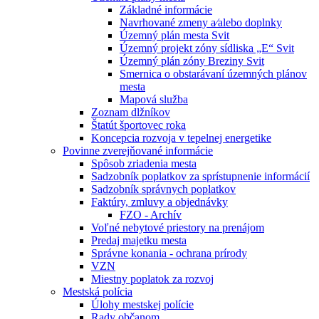
Základné informácie
Navrhované zmeny a⁄alebo doplnky
Územný plán mesta Svit
Územný projekt zóny sídliska „E“ Svit
Územný plán zóny Breziny Svit
Smernica o obstarávaní územných plánov
mesta
Mapová služba
Zoznam dlžníkov
Štatút športovec roka
Koncepcia rozvoja v tepelnej energetike
Povinne zverejňované informácie
Spôsob zriadenia mesta
Sadzobník poplatkov za sprístupnenie informácií
Sadzobník správnych poplatkov
Faktúry, zmluvy a objednávky
FZO - Archív
Voľné nebytové priestory na prenájom
Predaj majetku mesta
Správne konania - ochrana prírody
VZN
Miestny poplatok za rozvoj
Mestská polícia
Úlohy mestskej polície
Rady občanom