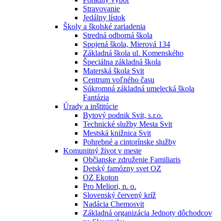
Stravovanie
Jedálny lístok
Školy a školské zariadenia
Stredná odborná škola
Spojená škola, Mierová 134
Základná škola ul. Komenského
Špeciálna základná škola
Materská škola Svit
Centrum voľného času
Súkromná základná umelecká škola
Fantázia
Úrady a inštitúcie
Bytový podnik Svit, s.r.o.
Technické služby Mesta Svit
Mestská knižnica Svit
Pohrebné a cintorínske služby
Komunitný život v meste
Občianske združenie Familiaris
Detský famózny svet OZ
OZ Ekoton
Pro Meliori, n. o.
Slovenský červený kríž
Nadácia Chemosvit
Základná organizácia Jednoty dôchodcov