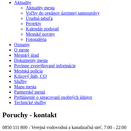
Aktuality
Aktuality mesta
Voľby do orgánov územnej samosprávy
Úradná tabuľa
Projekty
Kalendár podujatí
Mestské noviny
Fotogaléria
Oznamy
O meste
Mestský úrad
Dokumenty mesta
Povinne zverejňované informácie
Mestská polícia
Krízový štáb, CO
Služby
Mapa mesta
Partnerské mestá
Prehlásenie o spracovaní osobných údajov
Technické služby
Poruchy - kontakt
0850 111 800 - Verejná vodovodná a kanalizačná sieť, 7:00 - 22:00