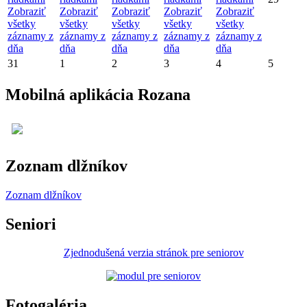
Zobraziť
Zobraziť
Zobraziť
Zobraziť
Zobraziť
všetky
všetky
všetky
všetky
všetky
záznamy z
záznamy z
záznamy z
záznamy z
záznamy z
dňa
dňa
dňa
dňa
dňa
31
1
2
3
4
5
Mobilná aplikácia Rozana
Zoznam dlžníkov
Zoznam dlžníkov
Seniori
Zjednodušená verzia stránok pre seniorov
Fotogaléria