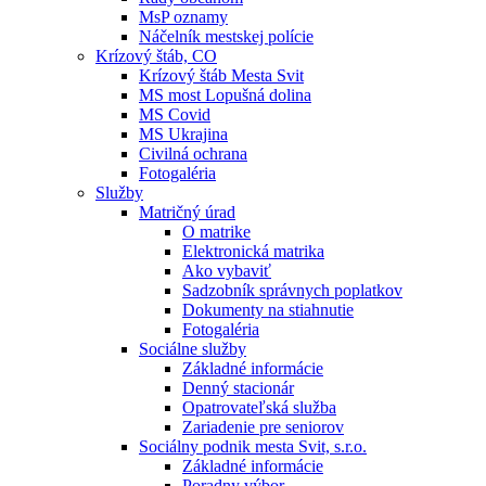
MsP oznamy
Náčelník mestskej polície
Krízový štáb, CO
Krízový štáb Mesta Svit
MS most Lopušná dolina
MS Covid
MS Ukrajina
Civilná ochrana
Fotogaléria
Služby
Matričný úrad
O matrike
Elektronická matrika
Ako vybaviť
Sadzobník správnych poplatkov
Dokumenty na stiahnutie
Fotogaléria
Sociálne služby
Základné informácie
Denný stacionár
Opatrovateľská služba
Zariadenie pre seniorov
Sociálny podnik mesta Svit, s.r.o.
Základné informácie
Poradny výbor