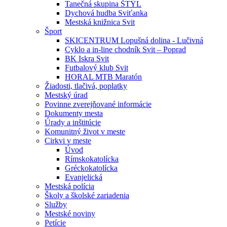
Tanečná skupina ŠTÝL
Dychová hudba Sviťanka
Mestská knižnica Svit
Šport
SKICENTRUM Lopušná dolina - Lučivná
Cyklo a in-line chodník Svit – Poprad
BK Iskra Svit
Futbalový klub Svit
HORAL MTB Maratón
Žiadosti, tlačivá, poplatky
Mestský úrad
Povinne zverejňované informácie
Dokumenty mesta
Úrady a inštitúcie
Komunitný život v meste
Cirkvi v meste
Úvod
Rímskokatolícka
Gréckokatolícka
Evanjelická
Mestská polícia
Školy a školské zariadenia
Služby
Mestské noviny
Petície