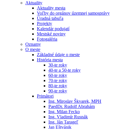
Aktuality
Aktuality mesta
Voľby do orgánov územnej samosprávy
Úradná tabuľa
Projekty
Kalendár podujatí
Mestské noviny
Fotogaléria
Oznamy
O meste
Základné údaje o meste
História mesta
30-te roky
40-te a 50-te roky
60-te roky
70-te roky
80-te roky
90-te roky
Primátori
Ing. Miroslav Škvarek, MPH
PaedDr. Rudolf Abrahám
Ing. Milan Fecko
Ing. Vladimír Rusnák
Ing. Ján Tarageľ
Jan Eštvánik