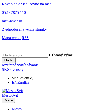
Rovno na obsah
Rovno na menu
052 / 7875 110
msu@svit.sk
Zjednodušená verzia stránky
Mapa webu
RSS
Hľadaný výraz
Hľadať
rozšírené vyhľadávanie
SK
Slovensky
SK
Slovensky
EN
English
Mesto
Svit
Menu
Mesto