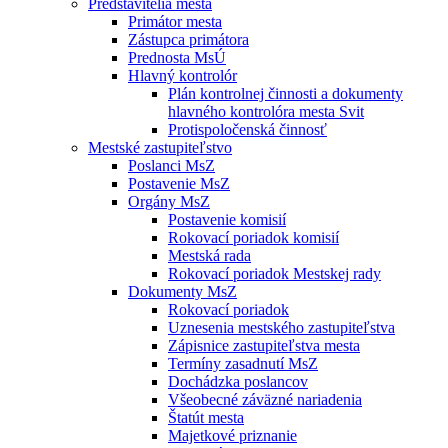
Predstavitelia mesta
Primátor mesta
Zástupca primátora
Prednosta MsÚ
Hlavný kontrolór
Plán kontrolnej činnosti a dokumenty
hlavného kontrolóra mesta Svit
Protispoločenská činnosť
Mestské zastupiteľstvo
Poslanci MsZ
Postavenie MsZ
Orgány MsZ
Postavenie komisií
Rokovací poriadok komisií
Mestská rada
Rokovací poriadok Mestskej rady
Dokumenty MsZ
Rokovací poriadok
Uznesenia mestského zastupiteľstva
Zápisnice zastupiteľstva mesta
Termíny zasadnutí MsZ
Dochádzka poslancov
Všeobecné záväzné nariadenia
Štatút mesta
Majetkové priznanie