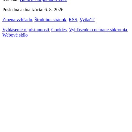
Posledná aktualizácia: 6. 8. 2026
Zmena vzhľadu
,
Štruktúra stránok
,
RSS
,
Vytlačiť
Vyhlásenie o prístupnosti
,
Cookies
,
Vyhlásenie o ochrane súkromia
,
Webové sídlo