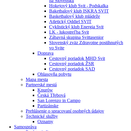
na Slovensku
Hokejový klub Svit - Podskalka
Baketbalový klub ISKRA SVIT
Basketbalový klub mládeže
Atletický Oddiel SVIT
Cyklistický klub Energia Svit
LK - lukostreľba Svit
Zábavná skupina Svittasenior
Slovenský zväz Zdravotne postihnutých
vo Svite
Doprava
Cestovný poriadok MHD Svit
Cestovný poriadok ŽSR
Cestovný poriadok SAD
Ohlasovňa pobytu
Mapa mesta
Partnerské mestá
Knurów
Česká Třebová
San Lorenzo in Campo
Partizánske
Prehlásenie o spracovaní osobných údajov
Technické služby
Oznamy
Samospráva