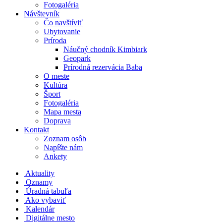
Fotogaléria
Návštevník
Čo navštíviť
Ubytovanie
Príroda
Náučný chodník Kimbiark
Geopark
Prírodná rezervácia Baba
O meste
Kultúra
Šport
Fotogaléria
Mapa mesta
Doprava
Kontakt
Zoznam osôb
Napíšte nám
Ankety
Aktuality
Oznamy
Úradná tabuľa
Ako vybaviť
Kalendár
Digitálne mesto