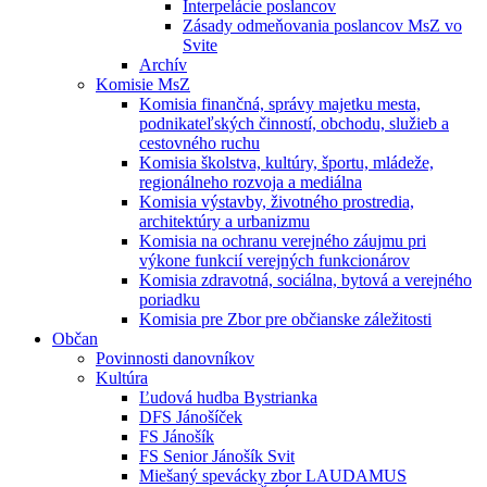
Interpelácie poslancov
Zásady odmeňovania poslancov MsZ vo
Svite
Archív
Komisie MsZ
Komisia finančná, správy majetku mesta,
podnikateľských činností, obchodu, služieb a
cestovného ruchu
Komisia školstva, kultúry, športu, mládeže,
regionálneho rozvoja a mediálna
Komisia výstavby, životného prostredia,
architektúry a urbanizmu
Komisia na ochranu verejného záujmu pri
výkone funkcií verejných funkcionárov
Komisia zdravotná, sociálna, bytová a verejného
poriadku
Komisia pre Zbor pre občianske záležitosti
Občan
Povinnosti danovníkov
Kultúra
Ľudová hudba Bystrianka
DFS Jánošíček
FS Jánošík
FS Senior Jánošík Svit
Miešaný spevácky zbor LAUDAMUS