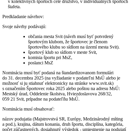
v kolektívnych športoch celé družstvo, v individuálnych športoch
štafeta.
Predkladanie návrhov:
Svoje návrhy podávajú:
občania mesta Svit (návrh musí byť potvrdený
športovým klubom, že športovec je členom
športového klubu so sídlom na území mesta Svit).
športový klub so sídlom v meste Svit,
komisia športu pri MsZ,
poslanci MsZ
Nominácia musí byť podaná na štandardizovanom formulári
do 31. decembra 2025 (na vyžiadanie v podateľni MsÚ alebo je
možnosť si ju stiahnuť elektronicky na stránke www.svit.sk)
s označením Športovec roka 2025 alebo poštou na adresu MsÚ:
Mestský úrad, Oddelenie školstva, Hviezdoslavova 268/32,
059 21 Svit, prípadne na podateľňu MsÚ.
Nominácia musí obsahovať:
názov podujatia (Majstrovstvá SR, Európy, Medzinárodný míting
a pod.), krajina, dátum konania, druh športu, disciplína, kategória,
počet zúčastnených, dosiahnutý výsledok - umiestnenie na podujatí