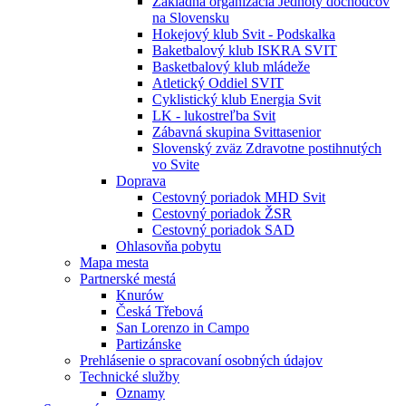
Základná organizácia Jednoty dôchodcov
na Slovensku
Hokejový klub Svit - Podskalka
Baketbalový klub ISKRA SVIT
Basketbalový klub mládeže
Atletický Oddiel SVIT
Cyklistický klub Energia Svit
LK - lukostreľba Svit
Zábavná skupina Svittasenior
Slovenský zväz Zdravotne postihnutých
vo Svite
Doprava
Cestovný poriadok MHD Svit
Cestovný poriadok ŽSR
Cestovný poriadok SAD
Ohlasovňa pobytu
Mapa mesta
Partnerské mestá
Knurów
Česká Třebová
San Lorenzo in Campo
Partizánske
Prehlásenie o spracovaní osobných údajov
Technické služby
Oznamy