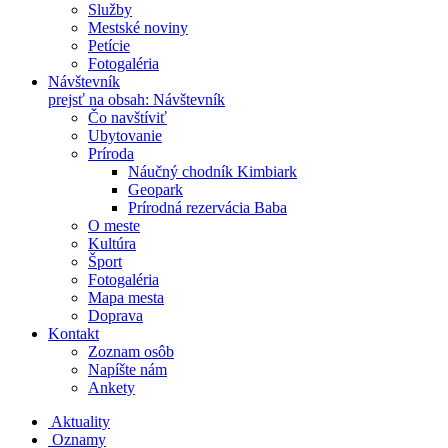
Služby
Mestské noviny
Petície
Fotogaléria
Návštevník
prejsť na obsah: Návštevník
Čo navštíviť
Ubytovanie
Príroda
Náučný chodník Kimbiark
Geopark
Prírodná rezervácia Baba
O meste
Kultúra
Šport
Fotogaléria
Mapa mesta
Doprava
Kontakt
Zoznam osôb
Napíšte nám
Ankety
Aktuality
Oznamy