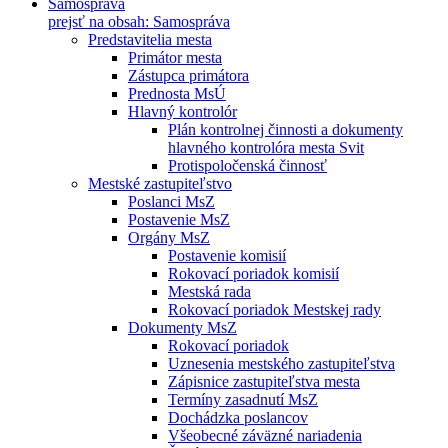
Samospráva
prejsť na obsah: Samospráva
Predstavitelia mesta
Primátor mesta
Zástupca primátora
Prednosta MsÚ
Hlavný kontrolór
Plán kontrolnej činnosti a dokumenty
hlavného kontrolóra mesta Svit
Protispoločenská činnosť
Mestské zastupiteľstvo
Poslanci MsZ
Postavenie MsZ
Orgány MsZ
Postavenie komisií
Rokovací poriadok komisií
Mestská rada
Rokovací poriadok Mestskej rady
Dokumenty MsZ
Rokovací poriadok
Uznesenia mestského zastupiteľstva
Zápisnice zastupiteľstva mesta
Termíny zasadnutí MsZ
Dochádzka poslancov
Všeobecné záväzné nariadenia