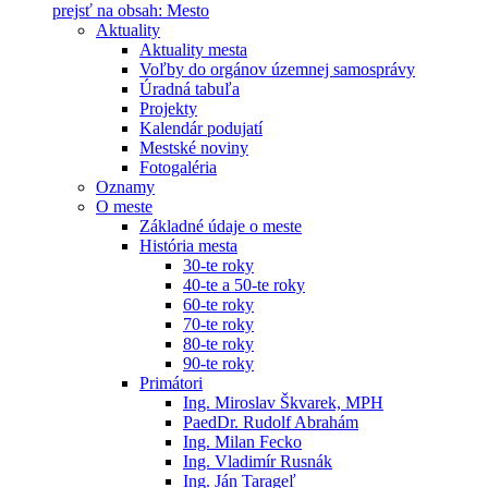
prejsť na obsah: Mesto
Aktuality
Aktuality mesta
Voľby do orgánov územnej samosprávy
Úradná tabuľa
Projekty
Kalendár podujatí
Mestské noviny
Fotogaléria
Oznamy
O meste
Základné údaje o meste
História mesta
30-te roky
40-te a 50-te roky
60-te roky
70-te roky
80-te roky
90-te roky
Primátori
Ing. Miroslav Škvarek, MPH
PaedDr. Rudolf Abrahám
Ing. Milan Fecko
Ing. Vladimír Rusnák
Ing. Ján Tarageľ