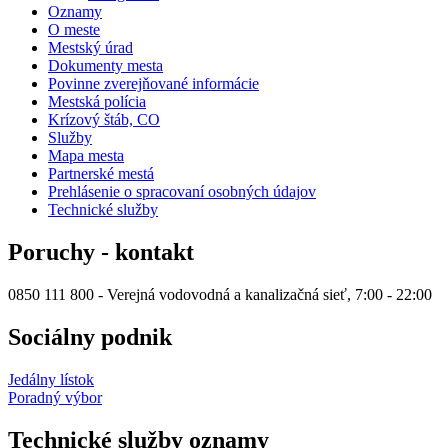
Oznamy
O meste
Mestský úrad
Dokumenty mesta
Povinne zverejňované informácie
Mestská polícia
Krízový štáb, CO
Služby
Mapa mesta
Partnerské mestá
Prehlásenie o spracovaní osobných údajov
Technické služby
Poruchy - kontakt
0850 111 800 - Verejná vodovodná a kanalizačná sieť, 7:00 - 22:00
Sociálny podnik
Jedálny lístok
Poradný výbor
Technické služby oznamy