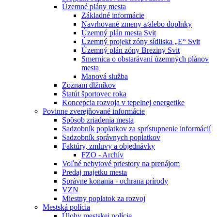
Územné plány mesta
Základné informácie
Navrhované zmeny a⁄alebo doplnky
Územný plán mesta Svit
Územný projekt zóny sídliska „E“ Svit
Územný plán zóny Breziny Svit
Smernica o obstarávaní územných plánov
mesta
Mapová služba
Zoznam dlžníkov
Štatút športovec roka
Koncepcia rozvoja v tepelnej energetike
Povinne zverejňované informácie
Spôsob zriadenia mesta
Sadzobník poplatkov za sprístupnenie informácií
Sadzobník správnych poplatkov
Faktúry, zmluvy a objednávky
FZO - Archív
Voľné nebytové priestory na prenájom
Predaj majetku mesta
Správne konania - ochrana prírody
VZN
Miestny poplatok za rozvoj
Mestská polícia
Úlohy mestskej polície