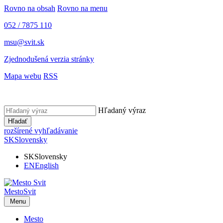
Rovno na obsah
Rovno na menu
052 / 7875 110
msu@svit.sk
Zjednodušená verzia stránky
Mapa webu
RSS
Hľadaný výraz
Hľadať
rozšírené vyhľadávanie
SK
Slovensky
SK
Slovensky
EN
English
Mesto
Svit
Menu
Mesto