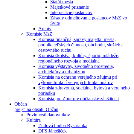
Štatút mesta
Majetkové priznanie
Interpelácie poslancov
Zásady odmeňovania poslancov MsZ vo
Svite
Archív
Komisie MsZ
Komisia finančná, správy majetku mesta,
podnikateľských činností, obchodu, služieb a
cestovného ruchu
Komisia školstva, kultúry, športu, mládeže,
regionálneho rozvoja a mediálna
Komisia výstavby, životného prostredia,
architektúry a urbanizmu
Komisia na ochranu verejného záujmu pri
výkone funkcií verejných funkcionárov
Komisia zdravotná, sociálna, bytová a verejného
poriadku
Komisia pre Zbor pre občianske záležitosti
Občan
prejsť na obsah: Občan
Povinnosti danovníkov
Kultúra
Ľudová hudba Bystrianka
DFS Jánošíček