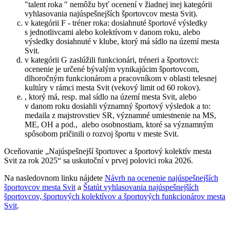
"talent roka " nemôžu byť ocenení v žiadnej inej kategórii
vyhlasovania najúspešnejších športovcov mesta Svit).
v kategórii F - tréner roka: dosiahnuté športové výsledky
s jednotlivcami alebo kolektívom v danom roku, alebo
výsledky dosiahnuté v klube, ktorý má sídlo na území mesta
Svit.
v kategórii G zaslúžili funkcionári, tréneri a športovci:
ocenenie je určené bývalým vynikajúcim športovcom,
dlhoročným funkcionárom a pracovníkom v oblasti telesnej
kultúry v rámci mesta Svit (vekový limit od 60 rokov).
, ktorý má, resp. mal sídlo na území mesta Svit, alebo
v danom roku dosiahli významný športový výsledok a to:
medaila z majstrovstiev SR, významné umiestnenie na MS,
ME, OH a pod., alebo osobnostiam, ktoré sa významným
spôsobom pričinili o rozvoj športu v meste Svit.
Oceňovanie „Najúspešnejší športovec a športový kolektív mesta
Svit za rok 2025“ sa uskutoční v prvej polovici roka 2026.
Na nasledovnom linku nájdete
Návrh na ocenenie najúspešnejších
športovcov mesta Svit
a
Štatút vyhlasovania najúspešnejších
športovcov, športových kolektívov a športových funkcionárov mesta
Svit
.