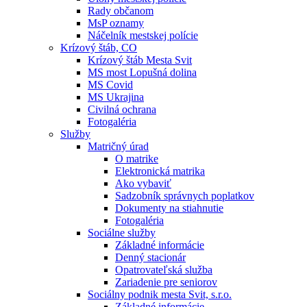
Rady občanom
MsP oznamy
Náčelník mestskej polície
Krízový štáb, CO
Krízový štáb Mesta Svit
MS most Lopušná dolina
MS Covid
MS Ukrajina
Civilná ochrana
Fotogaléria
Služby
Matričný úrad
O matrike
Elektronická matrika
Ako vybaviť
Sadzobník správnych poplatkov
Dokumenty na stiahnutie
Fotogaléria
Sociálne služby
Základné informácie
Denný stacionár
Opatrovateľská služba
Zariadenie pre seniorov
Sociálny podnik mesta Svit, s.r.o.
Základné informácie