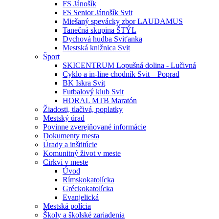
FS Jánošík
FS Senior Jánošík Svit
Miešaný spevácky zbor LAUDAMUS
Tanečná skupina ŠTÝL
Dychová hudba Sviťanka
Mestská knižnica Svit
Šport
SKICENTRUM Lopušná dolina - Lučivná
Cyklo a in-line chodník Svit – Poprad
BK Iskra Svit
Futbalový klub Svit
HORAL MTB Maratón
Žiadosti, tlačivá, poplatky
Mestský úrad
Povinne zverejňované informácie
Dokumenty mesta
Úrady a inštitúcie
Komunitný život v meste
Cirkvi v meste
Úvod
Rímskokatolícka
Gréckokatolícka
Evanjelická
Mestská polícia
Školy a školské zariadenia