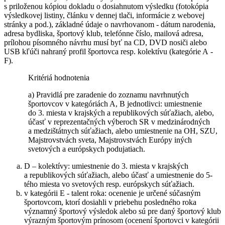
s priloženou kópiou dokladu o dosiahnutom výsledku (fotokópia
výsledkovej listiny, článku v dennej tlači, informácie z webovej
stránky a pod.), základné údaje o navrhovanom - dátum narodenia,
adresa bydliska, športový klub, telefónne číslo, mailová adresa,
prílohou písomného návrhu musí byť na CD, DVD nosiči alebo
USB kľúči nahraný profil športovca resp. kolektívu (kategórie A -
F).
Kritériá hodnotenia
a) Pravidlá pre zaradenie do zoznamu navrhnutých
športovcov v kategóriách A, B jednotlivci: umiestnenie
do 3. miesta v krajských a republikových súťažiach, alebo,
účasť v reprezentačných výberoch SR v medzinárodných
a medzištátnych súťažiach, alebo umiestnenie na OH, SZU,
Majstrovstvách sveta, Majstrovstvách Európy iných
svetových a európskych podujatiach.
D – kolektívy: umiestnenie do 3. miesta v krajských
a republikových súťažiach, alebo účasť a umiestnenie do 5-
tého miesta vo svetových resp. európskych súťažiach.
v kategórii E - talent roka: ocenenie je určené súčasným
športovcom, ktorí dosiahli v priebehu posledného roka
významný športový výsledok alebo sú pre daný športový klub
výrazným športovým prínosom (ocenení športovci v kategórii