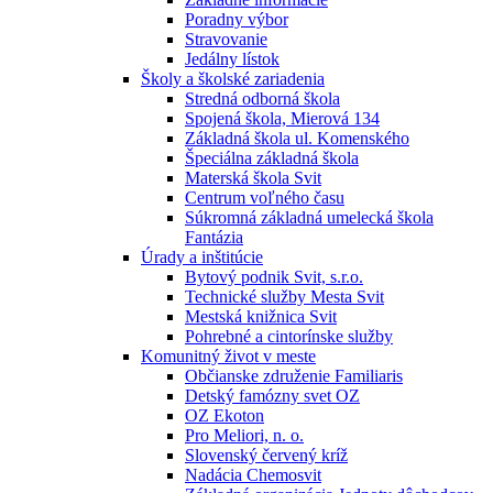
Poradny výbor
Stravovanie
Jedálny lístok
Školy a školské zariadenia
Stredná odborná škola
Spojená škola, Mierová 134
Základná škola ul. Komenského
Špeciálna základná škola
Materská škola Svit
Centrum voľného času
Súkromná základná umelecká škola
Fantázia
Úrady a inštitúcie
Bytový podnik Svit, s.r.o.
Technické služby Mesta Svit
Mestská knižnica Svit
Pohrebné a cintorínske služby
Komunitný život v meste
Občianske združenie Familiaris
Detský famózny svet OZ
OZ Ekoton
Pro Meliori, n. o.
Slovenský červený kríž
Nadácia Chemosvit