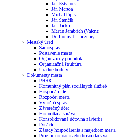
Jan Eštvánik
Ján Marton
Michal Pipiš
Ján Stančík
Ján Jacko
Martin Jambrich (Valent)
Dr. Ľudovít Linczéniy
Mestský úrad
Samospráva
Postavenie mesta
Organizačný poriadok
Organizačná štruktúra
Úradné hodiny
Dokumenty mesta
PHSR
Komunitný plán sociálnych služieb
Hospodárenie
Rozpočet mesta
Výročná správa
Záverečný účet
Hodnotiaca správa
Konsolidovaná účtovná závierka
Dotácie
Zásady hospodárenia s majetkom mesta
Program odpadového hospodárstva