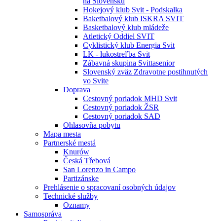
na Slovensku
Hokejový klub Svit - Podskalka
Baketbalový klub ISKRA SVIT
Basketbalový klub mládeže
Atletický Oddiel SVIT
Cyklistický klub Energia Svit
LK - lukostreľba Svit
Zábavná skupina Svittasenior
Slovenský zväz Zdravotne postihnutých
vo Svite
Doprava
Cestovný poriadok MHD Svit
Cestovný poriadok ŽSR
Cestovný poriadok SAD
Ohlasovňa pobytu
Mapa mesta
Partnerské mestá
Knurów
Česká Třebová
San Lorenzo in Campo
Partizánske
Prehlásenie o spracovaní osobných údajov
Technické služby
Oznamy
Samospráva