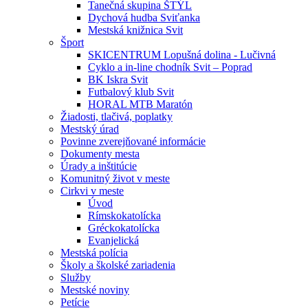
Tanečná skupina ŠTÝL
Dychová hudba Sviťanka
Mestská knižnica Svit
Šport
SKICENTRUM Lopušná dolina - Lučivná
Cyklo a in-line chodník Svit – Poprad
BK Iskra Svit
Futbalový klub Svit
HORAL MTB Maratón
Žiadosti, tlačivá, poplatky
Mestský úrad
Povinne zverejňované informácie
Dokumenty mesta
Úrady a inštitúcie
Komunitný život v meste
Cirkvi v meste
Úvod
Rímskokatolícka
Gréckokatolícka
Evanjelická
Mestská polícia
Školy a školské zariadenia
Služby
Mestské noviny
Petície