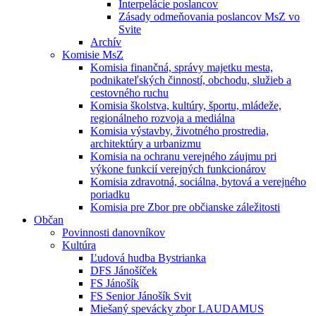
Interpelácie poslancov
Zásady odmeňovania poslancov MsZ vo
Svite
Archív
Komisie MsZ
Komisia finančná, správy majetku mesta,
podnikateľských činností, obchodu, služieb a
cestovného ruchu
Komisia školstva, kultúry, športu, mládeže,
regionálneho rozvoja a mediálna
Komisia výstavby, životného prostredia,
architektúry a urbanizmu
Komisia na ochranu verejného záujmu pri
výkone funkcií verejných funkcionárov
Komisia zdravotná, sociálna, bytová a verejného
poriadku
Komisia pre Zbor pre občianske záležitosti
Občan
Povinnosti danovníkov
Kultúra
Ľudová hudba Bystrianka
DFS Jánošíček
FS Jánošík
FS Senior Jánošík Svit
Miešaný spevácky zbor LAUDAMUS