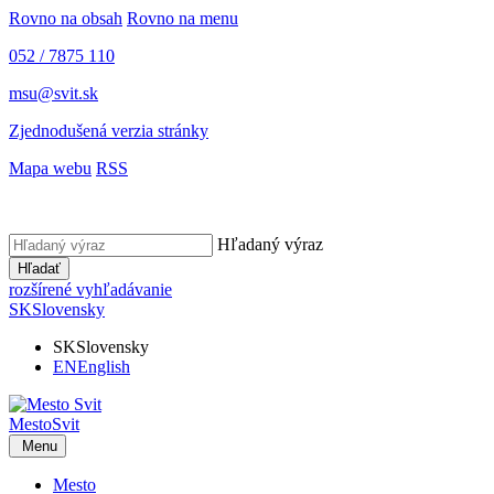
Rovno na obsah
Rovno na menu
052 / 7875 110
msu@svit.sk
Zjednodušená verzia stránky
Mapa webu
RSS
Hľadaný výraz
Hľadať
rozšírené vyhľadávanie
SK
Slovensky
SK
Slovensky
EN
English
Mesto
Svit
Menu
Mesto