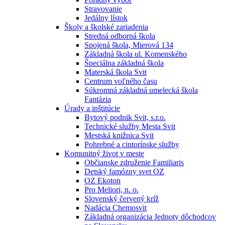
Stravovanie
Jedálny lístok
Školy a školské zariadenia
Stredná odborná škola
Spojená škola, Mierová 134
Základná škola ul. Komenského
Špeciálna základná škola
Materská škola Svit
Centrum voľného času
Súkromná základná umelecká škola
Fantázia
Úrady a inštitúcie
Bytový podnik Svit, s.r.o.
Technické služby Mesta Svit
Mestská knižnica Svit
Pohrebné a cintorínske služby
Komunitný život v meste
Občianske združenie Familiaris
Detský famózny svet OZ
OZ Ekoton
Pro Meliori, n. o.
Slovenský červený kríž
Nadácia Chemosvit
Základná organizácia Jednoty dôchodcov