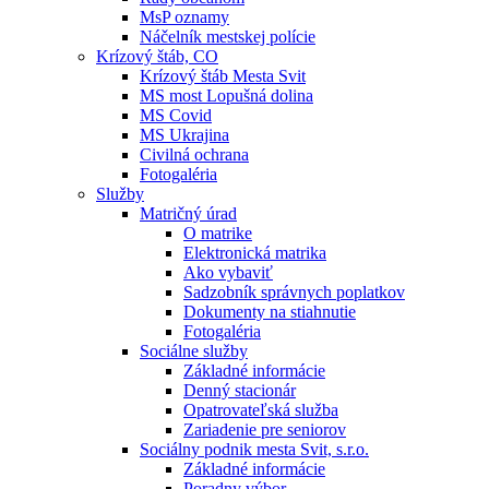
MsP oznamy
Náčelník mestskej polície
Krízový štáb, CO
Krízový štáb Mesta Svit
MS most Lopušná dolina
MS Covid
MS Ukrajina
Civilná ochrana
Fotogaléria
Služby
Matričný úrad
O matrike
Elektronická matrika
Ako vybaviť
Sadzobník správnych poplatkov
Dokumenty na stiahnutie
Fotogaléria
Sociálne služby
Základné informácie
Denný stacionár
Opatrovateľská služba
Zariadenie pre seniorov
Sociálny podnik mesta Svit, s.r.o.
Základné informácie
Poradny výbor