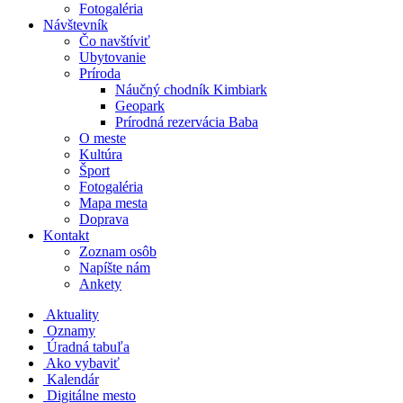
Fotogaléria
Návštevník
Čo navštíviť
Ubytovanie
Príroda
Náučný chodník Kimbiark
Geopark
Prírodná rezervácia Baba
O meste
Kultúra
Šport
Fotogaléria
Mapa mesta
Doprava
Kontakt
Zoznam osôb
Napíšte nám
Ankety
Aktuality
Oznamy
Úradná tabuľa
Ako vybaviť
Kalendár
Digitálne mesto