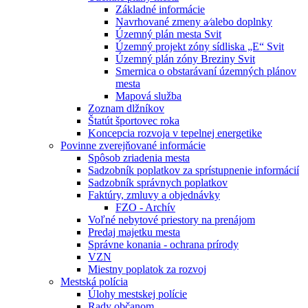
Základné informácie
Navrhované zmeny a⁄alebo doplnky
Územný plán mesta Svit
Územný projekt zóny sídliska „E“ Svit
Územný plán zóny Breziny Svit
Smernica o obstarávaní územných plánov
mesta
Mapová služba
Zoznam dlžníkov
Štatút športovec roka
Koncepcia rozvoja v tepelnej energetike
Povinne zverejňované informácie
Spôsob zriadenia mesta
Sadzobník poplatkov za sprístupnenie informácií
Sadzobník správnych poplatkov
Faktúry, zmluvy a objednávky
FZO - Archív
Voľné nebytové priestory na prenájom
Predaj majetku mesta
Správne konania - ochrana prírody
VZN
Miestny poplatok za rozvoj
Mestská polícia
Úlohy mestskej polície
Rady občanom