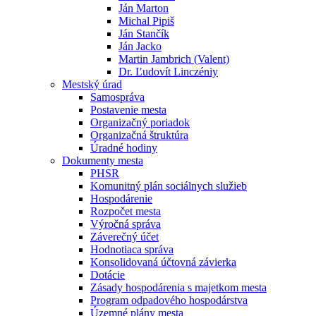
Ján Marton
Michal Pipiš
Ján Stančík
Ján Jacko
Martin Jambrich (Valent)
Dr. Ľudovít Linczéniy
Mestský úrad
Samospráva
Postavenie mesta
Organizačný poriadok
Organizačná štruktúra
Úradné hodiny
Dokumenty mesta
PHSR
Komunitný plán sociálnych služieb
Hospodárenie
Rozpočet mesta
Výročná správa
Záverečný účet
Hodnotiaca správa
Konsolidovaná účtovná závierka
Dotácie
Zásady hospodárenia s majetkom mesta
Program odpadového hospodárstva
Územné plány mesta