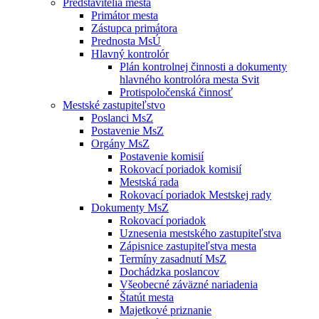
Predstavitelia mesta
Primátor mesta
Zástupca primátora
Prednosta MsÚ
Hlavný kontrolór
Plán kontrolnej činnosti a dokumenty
hlavného kontrolóra mesta Svit
Protispoločenská činnosť
Mestské zastupiteľstvo
Poslanci MsZ
Postavenie MsZ
Orgány MsZ
Postavenie komisií
Rokovací poriadok komisií
Mestská rada
Rokovací poriadok Mestskej rady
Dokumenty MsZ
Rokovací poriadok
Uznesenia mestského zastupiteľstva
Zápisnice zastupiteľstva mesta
Termíny zasadnutí MsZ
Dochádzka poslancov
Všeobecné záväzné nariadenia
Štatút mesta
Majetkové priznanie