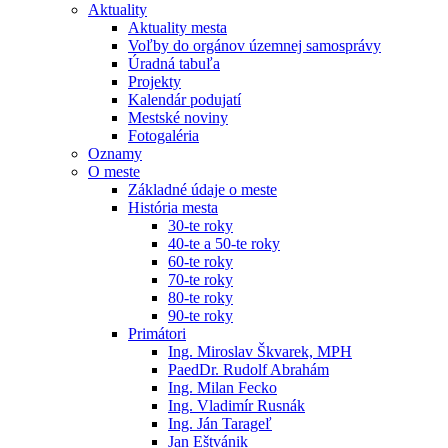
Aktuality
Aktuality mesta
Voľby do orgánov územnej samosprávy
Úradná tabuľa
Projekty
Kalendár podujatí
Mestské noviny
Fotogaléria
Oznamy
O meste
Základné údaje o meste
História mesta
30-te roky
40-te a 50-te roky
60-te roky
70-te roky
80-te roky
90-te roky
Primátori
Ing. Miroslav Škvarek, MPH
PaedDr. Rudolf Abrahám
Ing. Milan Fecko
Ing. Vladimír Rusnák
Ing. Ján Tarageľ
Jan Eštvánik