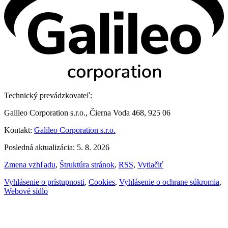
Technický prevádzkovateľ:
Galileo Corporation s.r.o., Čierna Voda 468, 925 06
Kontakt:
Galileo Corporation s.r.o.
Posledná aktualizácia: 5. 8. 2026
Zmena vzhľadu
,
Štruktúra stránok
,
RSS
,
Vytlačiť
Vyhlásenie o prístupnosti
,
Cookies
,
Vyhlásenie o ochrane súkromia
,
Webové sídlo