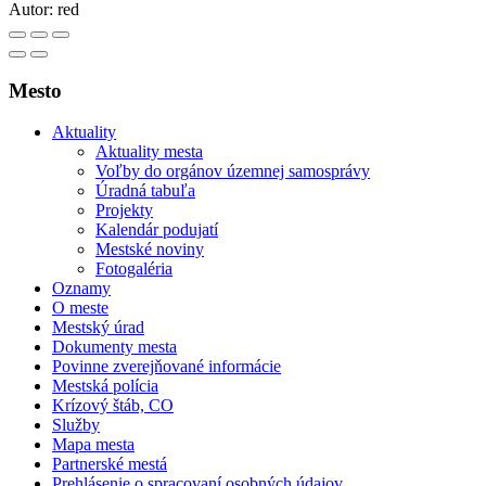
Autor:
red
Mesto
Aktuality
Aktuality mesta
Voľby do orgánov územnej samosprávy
Úradná tabuľa
Projekty
Kalendár podujatí
Mestské noviny
Fotogaléria
Oznamy
O meste
Mestský úrad
Dokumenty mesta
Povinne zverejňované informácie
Mestská polícia
Krízový štáb, CO
Služby
Mapa mesta
Partnerské mestá
Prehlásenie o spracovaní osobných údajov