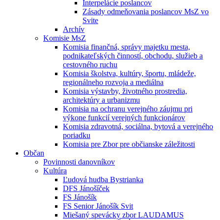
Interpelácie poslancov
Zásady odmeňovania poslancov MsZ vo
Svite
Archív
Komisie MsZ
Komisia finančná, správy majetku mesta,
podnikateľských činností, obchodu, služieb a
cestovného ruchu
Komisia školstva, kultúry, športu, mládeže,
regionálneho rozvoja a mediálna
Komisia výstavby, životného prostredia,
architektúry a urbanizmu
Komisia na ochranu verejného záujmu pri
výkone funkcií verejných funkcionárov
Komisia zdravotná, sociálna, bytová a verejného
poriadku
Komisia pre Zbor pre občianske záležitosti
Občan
Povinnosti danovníkov
Kultúra
Ľudová hudba Bystrianka
DFS Jánošíček
FS Jánošík
FS Senior Jánošík Svit
Miešaný spevácky zbor LAUDAMUS