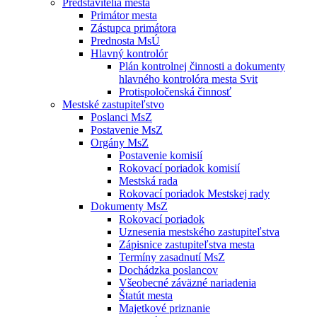
Predstavitelia mesta
Primátor mesta
Zástupca primátora
Prednosta MsÚ
Hlavný kontrolór
Plán kontrolnej činnosti a dokumenty
hlavného kontrolóra mesta Svit
Protispoločenská činnosť
Mestské zastupiteľstvo
Poslanci MsZ
Postavenie MsZ
Orgány MsZ
Postavenie komisií
Rokovací poriadok komisií
Mestská rada
Rokovací poriadok Mestskej rady
Dokumenty MsZ
Rokovací poriadok
Uznesenia mestského zastupiteľstva
Zápisnice zastupiteľstva mesta
Termíny zasadnutí MsZ
Dochádzka poslancov
Všeobecné záväzné nariadenia
Štatút mesta
Majetkové priznanie