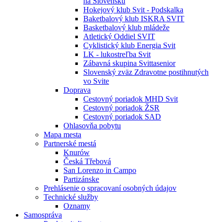
na Slovensku
Hokejový klub Svit - Podskalka
Baketbalový klub ISKRA SVIT
Basketbalový klub mládeže
Atletický Oddiel SVIT
Cyklistický klub Energia Svit
LK - lukostreľba Svit
Zábavná skupina Svittasenior
Slovenský zväz Zdravotne postihnutých
vo Svite
Doprava
Cestovný poriadok MHD Svit
Cestovný poriadok ŽSR
Cestovný poriadok SAD
Ohlasovňa pobytu
Mapa mesta
Partnerské mestá
Knurów
Česká Třebová
San Lorenzo in Campo
Partizánske
Prehlásenie o spracovaní osobných údajov
Technické služby
Oznamy
Samospráva