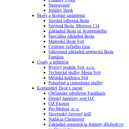
Stravovanie
Jedálny lístok
Školy a školské zariadenia
Stredná odborná škola
Spojená škola, Mierová 134
Základná škola ul. Komenského
Špeciálna základná škola
Materská škola Svit
Centrum voľného času
Súkromná základná umelecká škola
Fantázia
Úrady a inštitúcie
Bytový podnik Svit, s.r.o.
Technické služby Mesta Svit
Mestská knižnica Svit
Pohrebné a cintorínske služby
Komunitný život v meste
Občianske združenie Familiaris
Detský famózny svet OZ
OZ Ekoton
Pro Meliori, n. o.
Slovenský červený kríž
Nadácia Chemosvit
Základná organizácia Jednoty dôchodcov