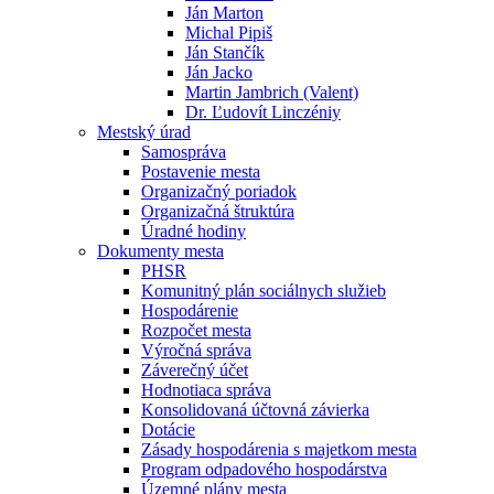
Ján Marton
Michal Pipiš
Ján Stančík
Ján Jacko
Martin Jambrich (Valent)
Dr. Ľudovít Linczéniy
Mestský úrad
Samospráva
Postavenie mesta
Organizačný poriadok
Organizačná štruktúra
Úradné hodiny
Dokumenty mesta
PHSR
Komunitný plán sociálnych služieb
Hospodárenie
Rozpočet mesta
Výročná správa
Záverečný účet
Hodnotiaca správa
Konsolidovaná účtovná závierka
Dotácie
Zásady hospodárenia s majetkom mesta
Program odpadového hospodárstva
Územné plány mesta