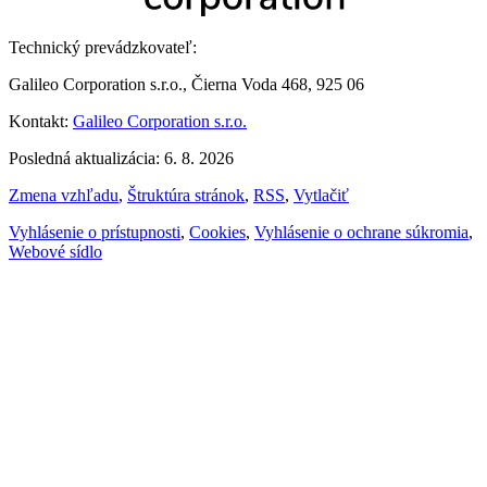
Technický prevádzkovateľ:
Galileo Corporation s.r.o., Čierna Voda 468, 925 06
Kontakt:
Galileo Corporation s.r.o.
Posledná aktualizácia: 6. 8. 2026
Zmena vzhľadu
,
Štruktúra stránok
,
RSS
,
Vytlačiť
Vyhlásenie o prístupnosti
,
Cookies
,
Vyhlásenie o ochrane súkromia
,
Webové sídlo