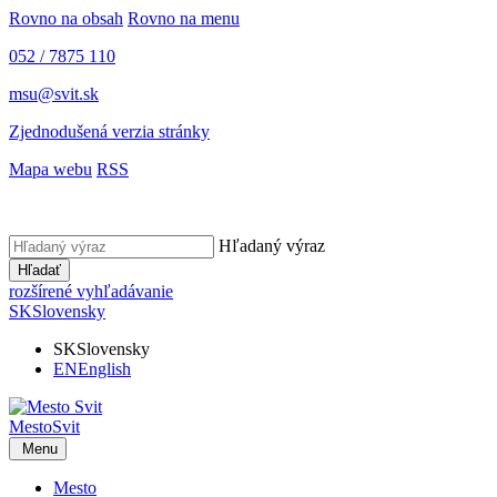
Rovno na obsah
Rovno na menu
052 / 7875 110
msu@svit.sk
Zjednodušená verzia stránky
Mapa webu
RSS
Hľadaný výraz
Hľadať
rozšírené vyhľadávanie
SK
Slovensky
SK
Slovensky
EN
English
Mesto
Svit
Menu
Mesto