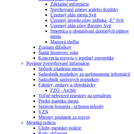
Základné informácie
Navrhované zmeny a⁄alebo doplnky
Územný plán mesta Svit
Územný projekt zóny sídliska „E“ Svit
Územný plán zóny Breziny Svit
Smernica o obstarávaní územných plánov
mesta
Mapová služba
Zoznam dlžníkov
Štatút športovec roka
Koncepcia rozvoja v tepelnej energetike
Povinne zverejňované informácie
Spôsob zriadenia mesta
Sadzobník poplatkov za sprístupnenie informácií
Sadzobník správnych poplatkov
Faktúry, zmluvy a objednávky
FZO - Archív
Voľné nebytové priestory na prenájom
Predaj majetku mesta
Správne konania - ochrana prírody
VZN
Miestny poplatok za rozvoj
Mestská polícia
Úlohy mestskej polície
Rady občanom