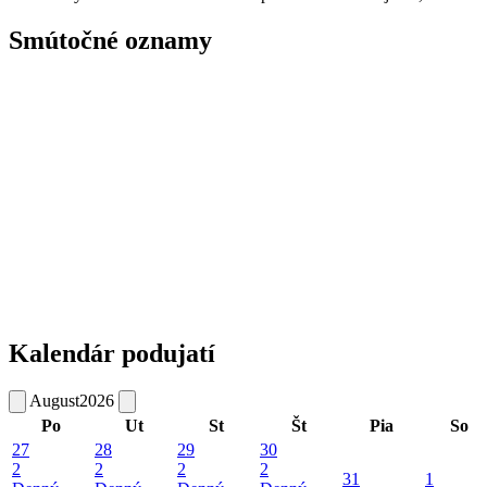
Smútočné oznamy
Kalendár podujatí
August
2026
Po
Ut
St
Št
Pia
So
27
28
29
30
2
2
2
2
31
1