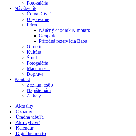
Fotogaléria
Návštevník
Čo navštíviť
Ubytovanie
Príroda
Náučný chodník Kimbiark
Geopark
Prírodná rezervácia Baba
O meste
Kultúra
Šport
Fotogaléria
Mapa mesta
Doprava
Kontakt
Zoznam osôb
Napíšte nám
Ankety
Aktuality
Oznamy
Úradná tabuľa
Ako vybaviť
Kalendár
Digitálne mesto