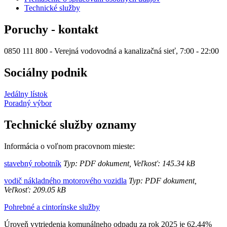
Technické služby
Poruchy - kontakt
0850 111 800 - Verejná vodovodná a kanalizačná sieť, 7:00 - 22:00
Sociálny podnik
Jedálny lístok
Poradný výbor
Technické služby oznamy
Informácia o voľnom pracovnom mieste:
stavebný robotník
Typ: PDF dokument, Veľkosť: 145.34 kB
vodič nákladného motorového vozidla
Typ: PDF dokument,
Veľkosť: 209.05 kB
Pohrebné a cintorínske služby
Úroveň vytriedenia komunálneho odpadu za rok 2025 je 62,44%