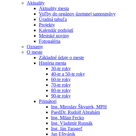
Aktuality
Aktuality mesta
Voľby do orgánov územnej samosprávy
Úradná tabuľa
Projekty
Kalendár podujatí
Mestské noviny
Fotogaléria
Oznamy
O meste
Základné údaje o meste
História mesta
30-te roky
40-te a 50-te roky
60-te roky
70-te roky
80-te roky
90-te roky
Primátori
Ing. Miroslav Škvarek, MPH
PaedDr. Rudolf Abrahám
Ing. Milan Fecko
Ing. Vladimír Rusnák
Ing. Ján Tarageľ
Jan Eštvánik