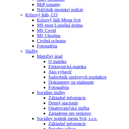
MsP oznamy
Náčelník mestskej polície
Krízový štáb, CO
Krízový štáb Mesta Svit
MS most Lopušná dolina
MS Covid
MS Ukrajina
Civilná ochrana
Fotogaléria
Služby
Matričný úrad
O matrike
Elektronická matrika
Ako vybaviť
Sadzobník správnych poplatkov
Dokumenty na stiahnutie
Fotogaléria
Sociálne služby
Základné informácie
Denný stacionár
Opatrovateľská služba
Zariadenie pre seniorov
Sociálny podnik mesta Svit, s.r.o.
Základné informácie
Poradny výbor