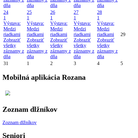
dňa
dňa
dňa
dňa
dňa
24
25
26
27
28
1
1
1
1
1
Výstava:
Výstava:
Výstava:
Výstava:
Výstava:
Medzi
Medzi
Medzi
Medzi
Medzi
riadkami
riadkami
riadkami
riadkami
riadkami
29
Zobraziť
Zobraziť
Zobraziť
Zobraziť
Zobraziť
všetky
všetky
všetky
všetky
všetky
záznamy z
záznamy z
záznamy z
záznamy z
záznamy z
dňa
dňa
dňa
dňa
dňa
31
1
2
3
4
5
Mobilná aplikácia Rozana
Zoznam dlžníkov
Zoznam dlžníkov
Seniori