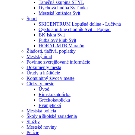
Tanečná skupina ŠTÝL
Dychová hudba Sviťanka
Mestská knižnica Svit
Šport
SKICENTRUM Lopušná dolina - Lučivná
Cyklo a in-line chodník Svit – Poprad
BK Iskra Svit
Futbalový klub Svit
HORAL MTB Maratón
Žiadosti, tlačivá, poplatky
Mestský úrad
Povinne zverejňované informácie
Dokumenty mesta
Úrady a inštitúcie
Komunitný život v meste
Cirkvi v meste
Úvod
Rímskokatolícka
Gréckokatolícka
Evanjelická
Mestská polícia
Školy a školské zariadenia
Služby
Mestské noviny
Petície