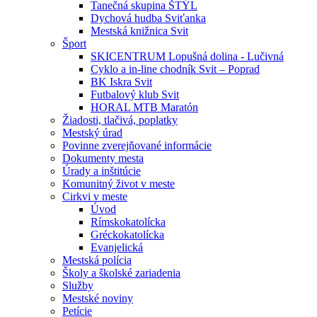
Tanečná skupina ŠTÝL
Dychová hudba Sviťanka
Mestská knižnica Svit
Šport
SKICENTRUM Lopušná dolina - Lučivná
Cyklo a in-line chodník Svit – Poprad
BK Iskra Svit
Futbalový klub Svit
HORAL MTB Maratón
Žiadosti, tlačivá, poplatky
Mestský úrad
Povinne zverejňované informácie
Dokumenty mesta
Úrady a inštitúcie
Komunitný život v meste
Cirkvi v meste
Úvod
Rímskokatolícka
Gréckokatolícka
Evanjelická
Mestská polícia
Školy a školské zariadenia
Služby
Mestské noviny
Petície