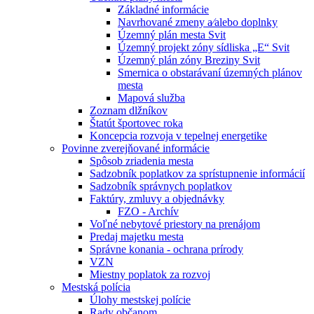
Základné informácie
Navrhované zmeny a⁄alebo doplnky
Územný plán mesta Svit
Územný projekt zóny sídliska „E“ Svit
Územný plán zóny Breziny Svit
Smernica o obstarávaní územných plánov
mesta
Mapová služba
Zoznam dlžníkov
Štatút športovec roka
Koncepcia rozvoja v tepelnej energetike
Povinne zverejňované informácie
Spôsob zriadenia mesta
Sadzobník poplatkov za sprístupnenie informácií
Sadzobník správnych poplatkov
Faktúry, zmluvy a objednávky
FZO - Archív
Voľné nebytové priestory na prenájom
Predaj majetku mesta
Správne konania - ochrana prírody
VZN
Miestny poplatok za rozvoj
Mestská polícia
Úlohy mestskej polície
Rady občanom