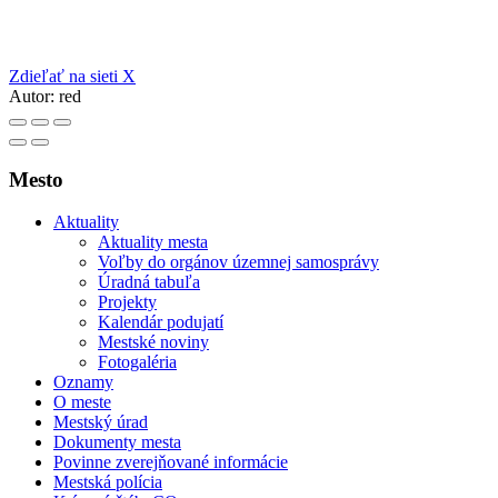
Zdieľať na sieti X
Autor:
red
Mesto
Aktuality
Aktuality mesta
Voľby do orgánov územnej samosprávy
Úradná tabuľa
Projekty
Kalendár podujatí
Mestské noviny
Fotogaléria
Oznamy
O meste
Mestský úrad
Dokumenty mesta
Povinne zverejňované informácie
Mestská polícia