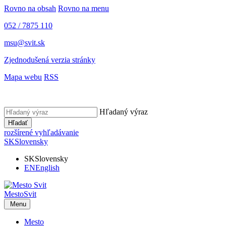
Rovno na obsah
Rovno na menu
052 / 7875 110
msu@svit.sk
Zjednodušená verzia stránky
Mapa webu
RSS
Hľadaný výraz
Hľadať
rozšírené vyhľadávanie
SK
Slovensky
SK
Slovensky
EN
English
Mesto
Svit
Menu
Mesto