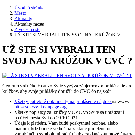
Úvodná stránka
Mesto
Aktuality
Aktuality mesta
Život v meste
UŽ STE SI VYBRALI TEN SVOJ NAJ KRÚŽOK V...
UŽ STE SI VYBRALI TEN
SVOJ NAJ KRÚŽOK V CVČ ?
Centrum voľného času vo Svite vyzýva záujemcov o prihlásenie do
krúžkov, aby svoje prihlášky doručili do CVČ čo najskôr.
Všetky potrebné dokumenty na prihlásenie nájdete
na www.
https://cvc-svit.edupage.org
Všetky poplatky za krúžky v CVČ vo Svite sa uhrádzajú
na účet mesta Svit do 29.10.2021.
Údaje k platbám, Vám budú poskytnuté osobne, alebo
mailom, kde budete vedieť na základe prideleného
variabilného symbolu uhradiť platby za dané záujmové útvary