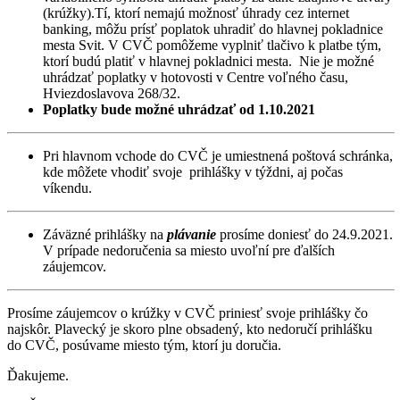
(krúžky).Tí, ktorí nemajú možnosť úhrady cez internet
banking, môžu prísť poplatok uhradiť do hlavnej pokladnice
mesta Svit. V CVČ pomôžeme vyplniť tlačivo k platbe tým,
ktorí budú platiť v hlavnej pokladnici mesta. Nie je možné
uhrádzať poplatky v hotovosti v Centre voľného času,
Hviezdoslavova 268/32.
Poplatky bude možné uhrádzať od 1.10.2021
Pri hlavnom vchode do CVČ je umiestnená poštová schránka,
kde môžete vhodiť svoje prihlášky v týždni, aj počas
víkendu.
Záväzné prihlášky na
plávanie
prosíme doniesť do 24.9.2021.
V prípade nedoručenia sa miesto uvoľní pre ďalších
záujemcov.
Prosíme záujemcov o krúžky v CVČ priniesť svoje prihlášky čo
najskôr. Plavecký je skoro plne obsadený, kto nedoručí prihlášku
do CVČ, posúvame miesto tým, ktorí ju doručia.
Ďakujeme.