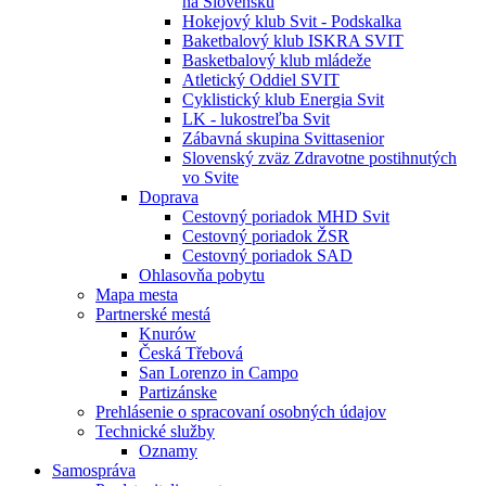
na Slovensku
Hokejový klub Svit - Podskalka
Baketbalový klub ISKRA SVIT
Basketbalový klub mládeže
Atletický Oddiel SVIT
Cyklistický klub Energia Svit
LK - lukostreľba Svit
Zábavná skupina Svittasenior
Slovenský zväz Zdravotne postihnutých
vo Svite
Doprava
Cestovný poriadok MHD Svit
Cestovný poriadok ŽSR
Cestovný poriadok SAD
Ohlasovňa pobytu
Mapa mesta
Partnerské mestá
Knurów
Česká Třebová
San Lorenzo in Campo
Partizánske
Prehlásenie o spracovaní osobných údajov
Technické služby
Oznamy
Samospráva