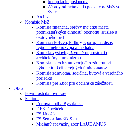
Interpelácie poslancov
Zásady odmeňovania poslancov MsZ vo
Svite
Archív
Komisie MsZ
Komisia finančná, správy majetku mesta,
podnikateľských činností, obchodu, služieb a
cestovného ruchu
Komisia školstva, kultúry, športu, mládeže,
regionálneho rozvoja a mediálna
Komisia výstavby, životného prostredia,
architektúry a urbanizmu
Komisia na ochranu verejného záujmu pri
výkone funkcií verejných funkcionárov
Komisia zdravotná, sociálna, bytová a verejného
poriadku
Komisia pre Zbor pre občianske záležitosti
Občan
Povinnosti danovníkov
Kultúra
Ľudová hudba Bystrianka
DFS Jánošíček
FS Jánošík
FS Senior Jánošík Svit
Miešaný spevácky zbor LAUDAMUS