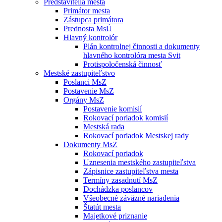
Predstavitelia mesta
Primátor mesta
Zástupca primátora
Prednosta MsÚ
Hlavný kontrolór
Plán kontrolnej činnosti a dokumenty
hlavného kontrolóra mesta Svit
Protispoločenská činnosť
Mestské zastupiteľstvo
Poslanci MsZ
Postavenie MsZ
Orgány MsZ
Postavenie komisií
Rokovací poriadok komisií
Mestská rada
Rokovací poriadok Mestskej rady
Dokumenty MsZ
Rokovací poriadok
Uznesenia mestského zastupiteľstva
Zápisnice zastupiteľstva mesta
Termíny zasadnutí MsZ
Dochádzka poslancov
Všeobecné záväzné nariadenia
Štatút mesta
Majetkové priznanie