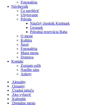
Fotogaléria
Návštevník
Čo navštíviť
Ubytovanie
Príroda
Náučný chodník Kimbiark
Geopark
Prírodná rezervácia Baba
O meste
Kultúra
Šport
Fotogaléria
Mapa mesta
Doprava
Kontakt
Zoznam osôb
Napíšte nám
Ankety
Aktuality
Oznamy
Úradná tabuľa
Ako vybaviť
Kalendár
Digitálne mesto