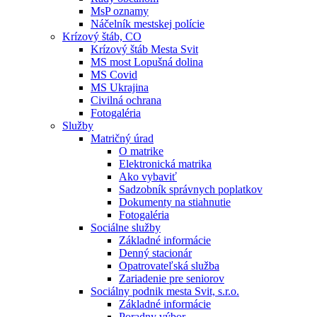
MsP oznamy
Náčelník mestskej polície
Krízový štáb, CO
Krízový štáb Mesta Svit
MS most Lopušná dolina
MS Covid
MS Ukrajina
Civilná ochrana
Fotogaléria
Služby
Matričný úrad
O matrike
Elektronická matrika
Ako vybaviť
Sadzobník správnych poplatkov
Dokumenty na stiahnutie
Fotogaléria
Sociálne služby
Základné informácie
Denný stacionár
Opatrovateľská služba
Zariadenie pre seniorov
Sociálny podnik mesta Svit, s.r.o.
Základné informácie
Poradny výbor