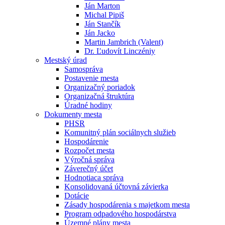
Ján Marton
Michal Pipiš
Ján Stančík
Ján Jacko
Martin Jambrich (Valent)
Dr. Ľudovít Linczéniy
Mestský úrad
Samospráva
Postavenie mesta
Organizačný poriadok
Organizačná štruktúra
Úradné hodiny
Dokumenty mesta
PHSR
Komunitný plán sociálnych služieb
Hospodárenie
Rozpočet mesta
Výročná správa
Záverečný účet
Hodnotiaca správa
Konsolidovaná účtovná závierka
Dotácie
Zásady hospodárenia s majetkom mesta
Program odpadového hospodárstva
Územné plány mesta