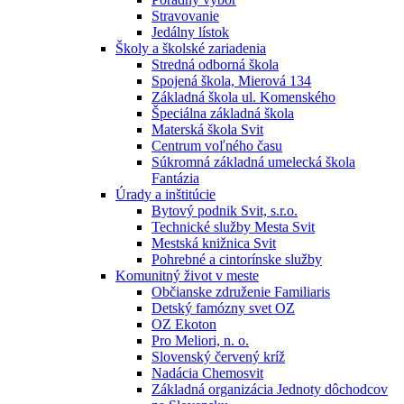
Stravovanie
Jedálny lístok
Školy a školské zariadenia
Stredná odborná škola
Spojená škola, Mierová 134
Základná škola ul. Komenského
Špeciálna základná škola
Materská škola Svit
Centrum voľného času
Súkromná základná umelecká škola
Fantázia
Úrady a inštitúcie
Bytový podnik Svit, s.r.o.
Technické služby Mesta Svit
Mestská knižnica Svit
Pohrebné a cintorínske služby
Komunitný život v meste
Občianske združenie Familiaris
Detský famózny svet OZ
OZ Ekoton
Pro Meliori, n. o.
Slovenský červený kríž
Nadácia Chemosvit
Základná organizácia Jednoty dôchodcov