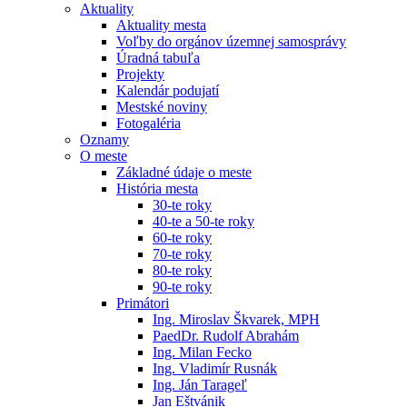
Aktuality
Aktuality mesta
Voľby do orgánov územnej samosprávy
Úradná tabuľa
Projekty
Kalendár podujatí
Mestské noviny
Fotogaléria
Oznamy
O meste
Základné údaje o meste
História mesta
30-te roky
40-te a 50-te roky
60-te roky
70-te roky
80-te roky
90-te roky
Primátori
Ing. Miroslav Škvarek, MPH
PaedDr. Rudolf Abrahám
Ing. Milan Fecko
Ing. Vladimír Rusnák
Ing. Ján Tarageľ
Jan Eštvánik