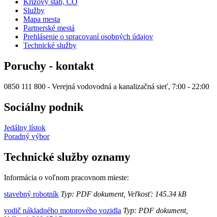
Krízový štáb, CO
Služby
Mapa mesta
Partnerské mestá
Prehlásenie o spracovaní osobných údajov
Technické služby
Poruchy - kontakt
0850 111 800 - Verejná vodovodná a kanalizačná sieť, 7:00 - 22:00
Sociálny podnik
Jedálny lístok
Poradný výbor
Technické služby oznamy
Informácia o voľnom pracovnom mieste:
stavebný robotník
Typ: PDF dokument, Veľkosť: 145.34 kB
vodič nákladného motorového vozidla
Typ: PDF dokument,