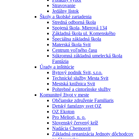
Stravovanie
Jedálny lístok
Školy a školské zariadenia
Stredná odborná škola
Spojená škola, Mierová 134
Základná škola ul. Komenského
Špeciálna základná škola
Materská škola Svit
Centrum voľného času
Súkromná základná umelecká škola
Fantázia
Úrady a inštitúcie
Bytový podnik Svit, s.r.o.
Technické služby Mesta Svit
Mestská knižnica Svit
Pohrebné a cintorínske služby
Komunitný život v meste
Občianske združenie Familiaris
Detský famózny svet OZ
OZ Ekoton
Pro Meliori, n. o.
Slovenský červený kríž
Nadácia Chemosvit
Základná organizácia Jednoty dôchodcov