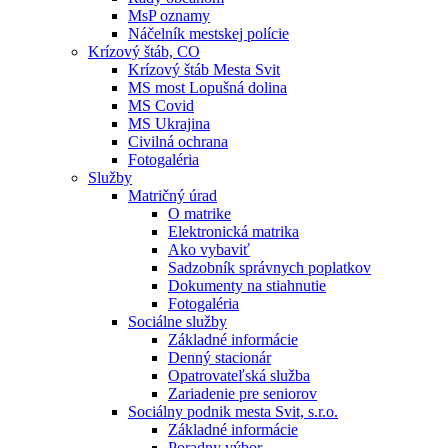
MsP oznamy
Náčelník mestskej polície
Krízový štáb, CO
Krízový štáb Mesta Svit
MS most Lopušná dolina
MS Covid
MS Ukrajina
Civilná ochrana
Fotogaléria
Služby
Matričný úrad
O matrike
Elektronická matrika
Ako vybaviť
Sadzobník správnych poplatkov
Dokumenty na stiahnutie
Fotogaléria
Sociálne služby
Základné informácie
Denný stacionár
Opatrovateľská služba
Zariadenie pre seniorov
Sociálny podnik mesta Svit, s.r.o.
Základné informácie
Poradny výbor