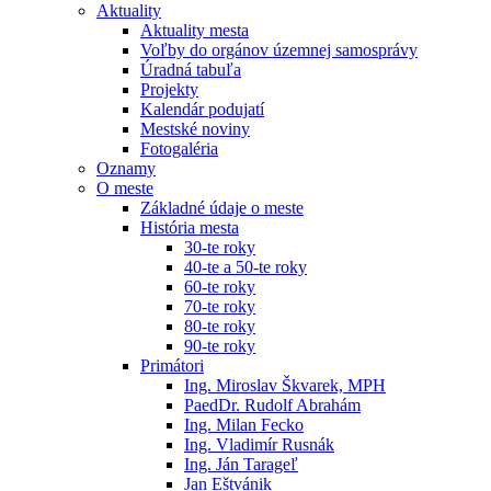
Aktuality
Aktuality mesta
Voľby do orgánov územnej samosprávy
Úradná tabuľa
Projekty
Kalendár podujatí
Mestské noviny
Fotogaléria
Oznamy
O meste
Základné údaje o meste
História mesta
30-te roky
40-te a 50-te roky
60-te roky
70-te roky
80-te roky
90-te roky
Primátori
Ing. Miroslav Škvarek, MPH
PaedDr. Rudolf Abrahám
Ing. Milan Fecko
Ing. Vladimír Rusnák
Ing. Ján Tarageľ
Jan Eštvánik