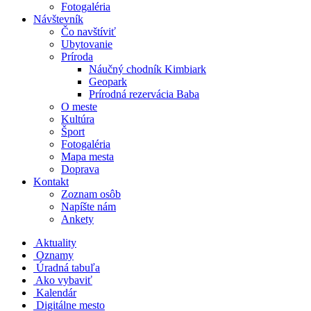
Fotogaléria
Návštevník
Čo navštíviť
Ubytovanie
Príroda
Náučný chodník Kimbiark
Geopark
Prírodná rezervácia Baba
O meste
Kultúra
Šport
Fotogaléria
Mapa mesta
Doprava
Kontakt
Zoznam osôb
Napíšte nám
Ankety
Aktuality
Oznamy
Úradná tabuľa
Ako vybaviť
Kalendár
Digitálne mesto