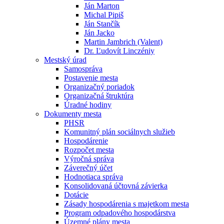
Ján Marton
Michal Pipiš
Ján Stančík
Ján Jacko
Martin Jambrich (Valent)
Dr. Ľudovít Linczéniy
Mestský úrad
Samospráva
Postavenie mesta
Organizačný poriadok
Organizačná štruktúra
Úradné hodiny
Dokumenty mesta
PHSR
Komunitný plán sociálnych služieb
Hospodárenie
Rozpočet mesta
Výročná správa
Záverečný účet
Hodnotiaca správa
Konsolidovaná účtovná závierka
Dotácie
Zásady hospodárenia s majetkom mesta
Program odpadového hospodárstva
Územné plány mesta