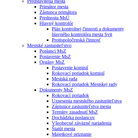
Predstavitelia mesta
Primátor mesta
Zástupca primátora
Prednosta MsÚ
Hlavný kontrolór
Plán kontrolnej činnosti a dokumenty
hlavného kontrolóra mesta Svit
Protispoločenská činnosť
Mestské zastupiteľstvo
Poslanci MsZ
Postavenie MsZ
Orgány MsZ
Postavenie komisií
Rokovací poriadok komisií
Mestská rada
Rokovací poriadok Mestskej rady
Dokumenty MsZ
Rokovací poriadok
Uznesenia mestského zastupiteľstva
Zápisnice zastupiteľstva mesta
Termíny zasadnutí MsZ
Dochádzka poslancov
Všeobecné záväzné nariadenia
Štatút mesta
Majetkové priznanie