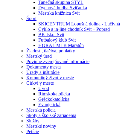
Tanečná skupina ŠTÝL
Dychová hudba Sviťanka
Mestská knižnica Svit
Šport
SKICENTRUM Lopušná dolina - Lučivná
Cyklo a in-line chodník Svit – Poprad
BK Iskra Svit
Futbalový klub Svit
HORAL MTB Maratón
Žiadosti, tlačivá, poplatky
Mestský úrad
Povinne zverejňované informácie
Dokumenty mesta
Úrady a inštitúcie
Komunitný život v meste
Cirkvi v meste
Úvod
Rímskokatolícka
Gréckokatolícka
Evanjelická
Mestská polícia
Školy a školské zariadenia
Služby
Mestské noviny
Petície