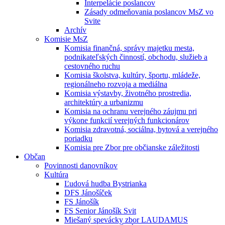
Interpelácie poslancov
Zásady odmeňovania poslancov MsZ vo
Svite
Archív
Komisie MsZ
Komisia finančná, správy majetku mesta,
podnikateľských činností, obchodu, služieb a
cestovného ruchu
Komisia školstva, kultúry, športu, mládeže,
regionálneho rozvoja a mediálna
Komisia výstavby, životného prostredia,
architektúry a urbanizmu
Komisia na ochranu verejného záujmu pri
výkone funkcií verejných funkcionárov
Komisia zdravotná, sociálna, bytová a verejného
poriadku
Komisia pre Zbor pre občianske záležitosti
Občan
Povinnosti danovníkov
Kultúra
Ľudová hudba Bystrianka
DFS Jánošíček
FS Jánošík
FS Senior Jánošík Svit
Miešaný spevácky zbor LAUDAMUS