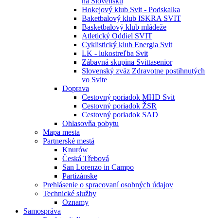
na Slovensku
Hokejový klub Svit - Podskalka
Baketbalový klub ISKRA SVIT
Basketbalový klub mládeže
Atletický Oddiel SVIT
Cyklistický klub Energia Svit
LK - lukostreľba Svit
Zábavná skupina Svittasenior
Slovenský zväz Zdravotne postihnutých
vo Svite
Doprava
Cestovný poriadok MHD Svit
Cestovný poriadok ŽSR
Cestovný poriadok SAD
Ohlasovňa pobytu
Mapa mesta
Partnerské mestá
Knurów
Česká Třebová
San Lorenzo in Campo
Partizánske
Prehlásenie o spracovaní osobných údajov
Technické služby
Oznamy
Samospráva