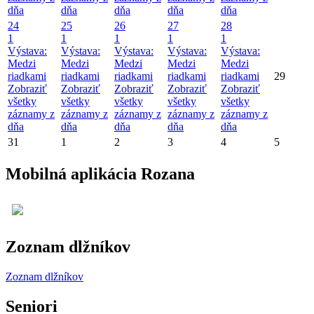
dňa
dňa
dňa
dňa
dňa
24
25
26
27
28
1
1
1
1
1
Výstava:
Výstava:
Výstava:
Výstava:
Výstava:
Medzi
Medzi
Medzi
Medzi
Medzi
riadkami
riadkami
riadkami
riadkami
riadkami
29
Zobraziť
Zobraziť
Zobraziť
Zobraziť
Zobraziť
všetky
všetky
všetky
všetky
všetky
záznamy z
záznamy z
záznamy z
záznamy z
záznamy z
dňa
dňa
dňa
dňa
dňa
31
1
2
3
4
5
Mobilná aplikácia Rozana
Zoznam dlžníkov
Zoznam dlžníkov
Seniori