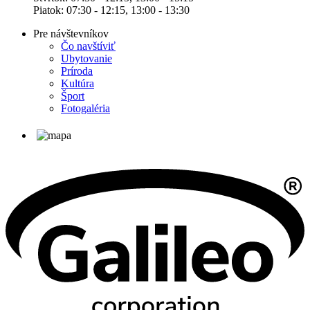
Piatok: 07:30 - 12:15, 13:00 - 13:30
Pre návštevníkov
Čo navštíviť
Ubytovanie
Príroda
Kultúra
Šport
Fotogaléria