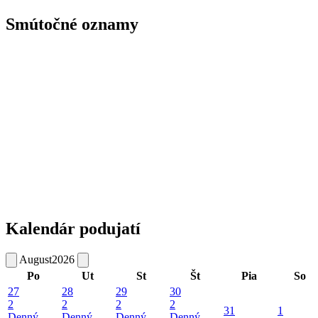
Smútočné oznamy
Kalendár podujatí
August
2026
Po
Ut
St
Št
Pia
So
27
28
29
30
2
2
2
2
31
1
Denný
Denný
Denný
Denný