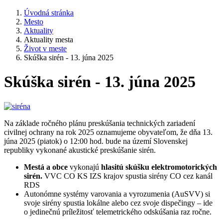
Úvodná stránka
Mesto
Aktuality
Aktuality mesta
Život v meste
Skúška sirén - 13. júna 2025
Skúška sirén - 13. júna 2025
Na základe ročného plánu preskúšania technických zariadení
civilnej ochrany na rok 2025 oznamujeme obyvateľom, že dňa 13.
júna 2025 (piatok) o 12:00 hod. bude na území Slovenskej
republiky vykonané akustické preskúšanie sirén.
Mestá a obce
vykonajú
hlasitú skúšku elektromotorických
sirén.
VVC CO KS IZS krajov spustia sirény CO cez kanál
RDS
Autonómne systémy varovania a vyrozumenia (AuSVV) si
svoje sirény spustia lokálne alebo cez svoje dispečingy – ide
o jedinečnú príležitosť telemetrického odskúšania raz ročne.