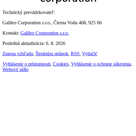
Technický prevádzkovateľ:
Galileo Corporation s.r.o., Čierna Voda 468, 925 06
Kontakt:
Galileo Corporation s.r.o.
Posledná aktualizácia: 6. 8. 2026
Zmena vzhľadu
,
Štruktúra stránok
,
RSS
,
Vytlačiť
Vyhlásenie o prístupnosti
,
Cookies
,
Vyhlásenie o ochrane súkromia
,
Webové sídlo