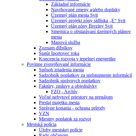
Základné informácie
Navrhované zmeny a⁄alebo doplnky
Územný plán mesta Svit
Územný projekt zóny sídliska „E“ Svit
Územný plán zóny Breziny Svit
Smernica o obstarávaní územných plánov
mesta
Mapová služba
Zoznam dlžníkov
Štatút športovec roka
Koncepcia rozvoja v tepelnej energetike
Povinne zverejňované informácie
Spôsob zriadenia mesta
Sadzobník poplatkov za sprístupnenie informácií
Sadzobník správnych poplatkov
Faktúry, zmluvy a objednávky
FZO - Archív
Voľné nebytové priestory na prenájom
Predaj majetku mesta
Správne konania - ochrana prírody
VZN
Miestny poplatok za rozvoj
Mestská polícia
Úlohy mestskej polície
Rady občanom