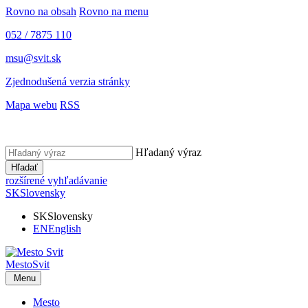
Rovno na obsah
Rovno na menu
052 / 7875 110
msu@svit.sk
Zjednodušená verzia stránky
Mapa webu
RSS
Hľadaný výraz
Hľadať
rozšírené vyhľadávanie
SK
Slovensky
SK
Slovensky
EN
English
Mesto
Svit
Menu
Mesto