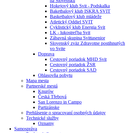
na Slovensku
Hokejový klub Svit - Podskalka
Baketbalový klub ISKRA SVIT
Basketbalový klub mládeže
Atletický Oddiel SVIT
Cyklistický klub Energia Svit
LK - lukostreľba Svit
Zábavná skupina Svittasenior
Slovenský zväz Zdravotne postihnutých
vo Svite
Doprava
Cestovný poriadok MHD Svit
Cestovný poriadok ŽSR
Cestovný poriadok SAD
Ohlasovňa pobytu
Mapa mesta
Partnerské mestá
Knurów
Česká Třebová
San Lorenzo in Campo
Partizánske
Prehlásenie o spracovaní osobných údajov
Technické služby
Oznamy
Samospráva