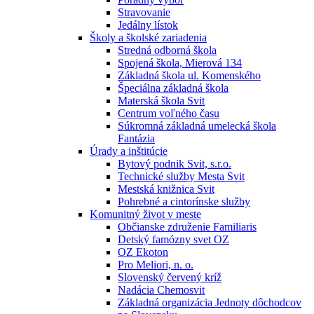
Stravovanie
Jedálny lístok
Školy a školské zariadenia
Stredná odborná škola
Spojená škola, Mierová 134
Základná škola ul. Komenského
Špeciálna základná škola
Materská škola Svit
Centrum voľného času
Súkromná základná umelecká škola
Fantázia
Úrady a inštitúcie
Bytový podnik Svit, s.r.o.
Technické služby Mesta Svit
Mestská knižnica Svit
Pohrebné a cintorínske služby
Komunitný život v meste
Občianske združenie Familiaris
Detský famózny svet OZ
OZ Ekoton
Pro Meliori, n. o.
Slovenský červený kríž
Nadácia Chemosvit
Základná organizácia Jednoty dôchodcov