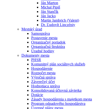
Ján Marton
Michal Pipiš
Ján Stančík
Ján Jacko
Martin Jambrich (Valent)
Dr. Ľudovít Linczéniy
Mestský úrad
Samospráva
Postavenie mesta
Organizačný poriadok
Organizačná štruktúra
Úradné hodiny
Dokumenty mesta
PHSR
Komunitný plán sociálnych služieb
Hospodárenie
Rozpočet mesta
Výročná správa
Záverečný účet
Hodnotiaca správa
Konsolidovaná účtovná závierka
Dotácie
Zásady hospodárenia s majetkom mesta
Program odpadového hospodárstva
Územné plány mesta