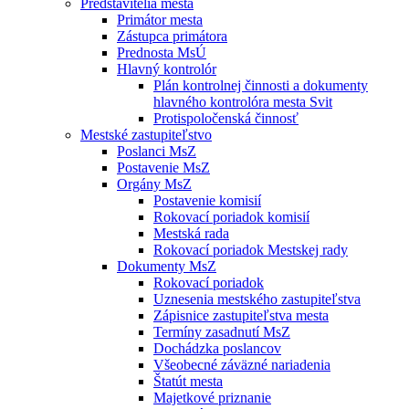
Predstavitelia mesta
Primátor mesta
Zástupca primátora
Prednosta MsÚ
Hlavný kontrolór
Plán kontrolnej činnosti a dokumenty
hlavného kontrolóra mesta Svit
Protispoločenská činnosť
Mestské zastupiteľstvo
Poslanci MsZ
Postavenie MsZ
Orgány MsZ
Postavenie komisií
Rokovací poriadok komisií
Mestská rada
Rokovací poriadok Mestskej rady
Dokumenty MsZ
Rokovací poriadok
Uznesenia mestského zastupiteľstva
Zápisnice zastupiteľstva mesta
Termíny zasadnutí MsZ
Dochádzka poslancov
Všeobecné záväzné nariadenia
Štatút mesta
Majetkové priznanie