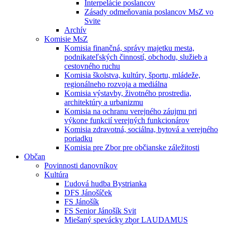
Interpelácie poslancov
Zásady odmeňovania poslancov MsZ vo
Svite
Archív
Komisie MsZ
Komisia finančná, správy majetku mesta,
podnikateľských činností, obchodu, služieb a
cestovného ruchu
Komisia školstva, kultúry, športu, mládeže,
regionálneho rozvoja a mediálna
Komisia výstavby, životného prostredia,
architektúry a urbanizmu
Komisia na ochranu verejného záujmu pri
výkone funkcií verejných funkcionárov
Komisia zdravotná, sociálna, bytová a verejného
poriadku
Komisia pre Zbor pre občianske záležitosti
Občan
Povinnosti danovníkov
Kultúra
Ľudová hudba Bystrianka
DFS Jánošíček
FS Jánošík
FS Senior Jánošík Svit
Miešaný spevácky zbor LAUDAMUS