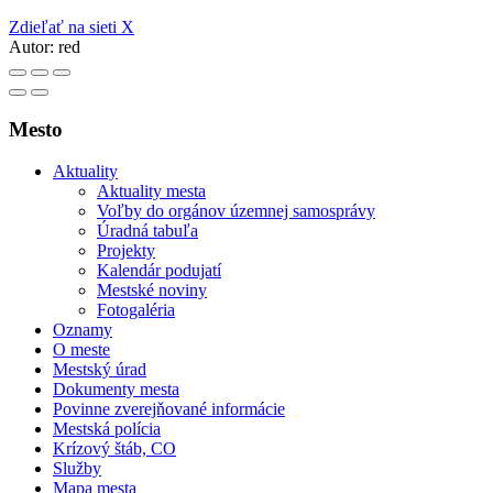
Zdieľať na sieti X
Autor:
red
Mesto
Aktuality
Aktuality mesta
Voľby do orgánov územnej samosprávy
Úradná tabuľa
Projekty
Kalendár podujatí
Mestské noviny
Fotogaléria
Oznamy
O meste
Mestský úrad
Dokumenty mesta
Povinne zverejňované informácie
Mestská polícia
Krízový štáb, CO
Služby
Mapa mesta