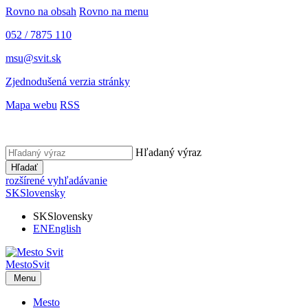
Rovno na obsah
Rovno na menu
052 / 7875 110
msu@svit.sk
Zjednodušená verzia stránky
Mapa webu
RSS
Hľadaný výraz
Hľadať
rozšírené vyhľadávanie
SK
Slovensky
SK
Slovensky
EN
English
Mesto
Svit
Menu
Mesto