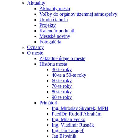
Aktuality
Aktuality mesta
Voľby do orgánov územnej samosprávy
Úradná tabuľa
Projekty
Kalendár podujatí
Mestské noviny
Fotogaléria
Oznamy
O meste
Základné údaje o meste
História mesta
30-te roky
40-te a 50-te roky
60-te roky
70-te roky
80-te roky
90-te roky
Primátori
Ing. Miroslav Škvarek, MPH
PaedDr. Rudolf Abrahám
Ing. Milan Fecko
Ing. Vladimír Rusnák
Ing. Ján Tarageľ
Jan Eštvánik