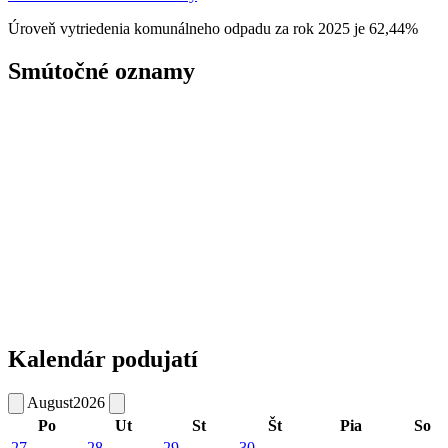
Úroveň vytriedenia komunálneho odpadu za rok 2025 je 62,44%
Smútočné oznamy
Kalendár podujatí
August
2026
Po
Ut
St
Št
Pia
So
27
28
29
30