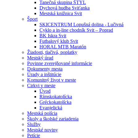
Tanečná skupina ŠTÝL
Dychová hudba Sviťanka
Mestská knižnica Svit
Šport
SKICENTRUM Lopušná dolina - Lučivná
Cyklo a in-line chodník Svit – Poprad
BK Iskra Svit
Futbalový klub Svit
HORAL MTB Maratón
Žiadosti, tlačivá, poplatky
Mestský úrad
Povinne zverejňované informácie
Dokumenty mesta
Úrady a inštitúcie
Komunitný život v meste
Cirkvi v meste
Úvod
Rímskokatolícka
Gréckokatolícka
Evanjelická
Mestská polícia
Školy a školské zariadenia
Služby
Mestské noviny
Petície