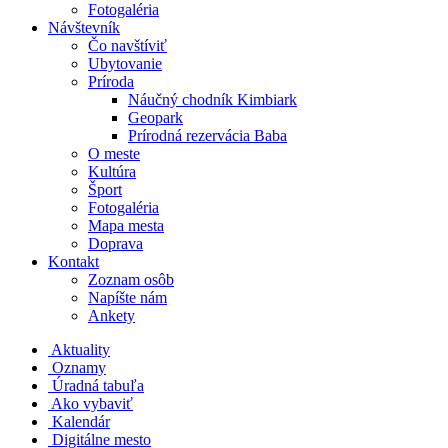
Fotogaléria
Návštevník
Čo navštíviť
Ubytovanie
Príroda
Náučný chodník Kimbiark
Geopark
Prírodná rezervácia Baba
O meste
Kultúra
Šport
Fotogaléria
Mapa mesta
Doprava
Kontakt
Zoznam osôb
Napíšte nám
Ankety
Aktuality
Oznamy
Úradná tabuľa
Ako vybaviť
Kalendár
Digitálne mesto