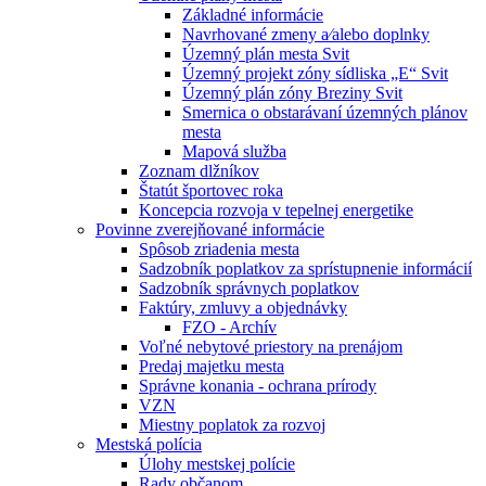
Základné informácie
Navrhované zmeny a⁄alebo doplnky
Územný plán mesta Svit
Územný projekt zóny sídliska „E“ Svit
Územný plán zóny Breziny Svit
Smernica o obstarávaní územných plánov
mesta
Mapová služba
Zoznam dlžníkov
Štatút športovec roka
Koncepcia rozvoja v tepelnej energetike
Povinne zverejňované informácie
Spôsob zriadenia mesta
Sadzobník poplatkov za sprístupnenie informácií
Sadzobník správnych poplatkov
Faktúry, zmluvy a objednávky
FZO - Archív
Voľné nebytové priestory na prenájom
Predaj majetku mesta
Správne konania - ochrana prírody
VZN
Miestny poplatok za rozvoj
Mestská polícia
Úlohy mestskej polície
Rady občanom