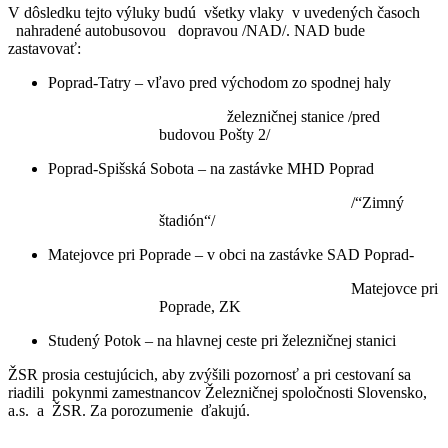
V dôsledku tejto výluky budú všetky vlaky v uvedených časoch
nahradené autobusovou dopravou /NAD/. NAD bude
zastavovať:
Poprad-Tatry – vľavo pred východom zo spodnej haly
železničnej stanice /pred
budovou Pošty 2/
Poprad-Spišská Sobota – na zastávke MHD Poprad
/“Zimný
štadión“/
Matejovce pri Poprade – v obci na zastávke SAD Poprad-
Matejovce pri
Poprade, ZK
Studený Potok – na hlavnej ceste pri železničnej stanici
ŽSR prosia cestujúcich, aby zvýšili pozornosť a pri cestovaní sa
riadili pokynmi zamestnancov Železničnej spoločnosti Slovensko,
a.s. a ŽSR. Za porozumenie ďakujú.