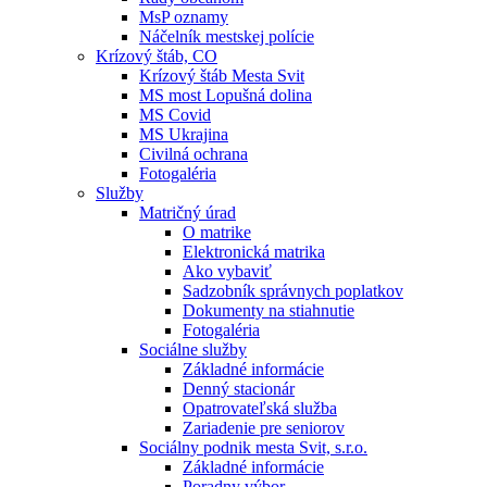
MsP oznamy
Náčelník mestskej polície
Krízový štáb, CO
Krízový štáb Mesta Svit
MS most Lopušná dolina
MS Covid
MS Ukrajina
Civilná ochrana
Fotogaléria
Služby
Matričný úrad
O matrike
Elektronická matrika
Ako vybaviť
Sadzobník správnych poplatkov
Dokumenty na stiahnutie
Fotogaléria
Sociálne služby
Základné informácie
Denný stacionár
Opatrovateľská služba
Zariadenie pre seniorov
Sociálny podnik mesta Svit, s.r.o.
Základné informácie
Poradny výbor