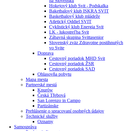
na Slovensku
Hokejový klub Svit - Podskalka
Baketbalový klub ISKRA SVIT
Basketbalový klub mládeže
Atletický Oddiel SVIT
Cyklistický klub Energia Svit
LK - lukostreľba Svit
Zábavná skupina Svittasenior
Slovenský zväz Zdravotne postihnutých
vo Svite
Doprava
Cestovný poriadok MHD Svit
Cestovný poriadok ŽSR
Cestovný poriadok SAD
Ohlasovňa pobytu
Mapa mesta
Partnerské mestá
Knurów
Česká Třebová
San Lorenzo in Campo
Partizánske
Prehlásenie o spracovaní osobných údajov
Technické služby
Oznamy
Samospráva