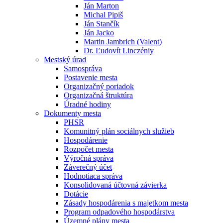
Ján Marton
Michal Pipiš
Ján Stančík
Ján Jacko
Martin Jambrich (Valent)
Dr. Ľudovít Linczéniy
Mestský úrad
Samospráva
Postavenie mesta
Organizačný poriadok
Organizačná štruktúra
Úradné hodiny
Dokumenty mesta
PHSR
Komunitný plán sociálnych služieb
Hospodárenie
Rozpočet mesta
Výročná správa
Záverečný účet
Hodnotiaca správa
Konsolidovaná účtovná závierka
Dotácie
Zásady hospodárenia s majetkom mesta
Program odpadového hospodárstva
Územné plány mesta