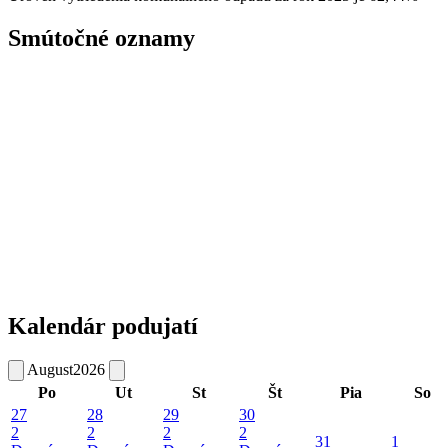
Smútočné oznamy
Kalendár podujatí
August
2026
Po
Ut
St
Št
Pia
So
27
28
29
30
2
2
2
2
31
1