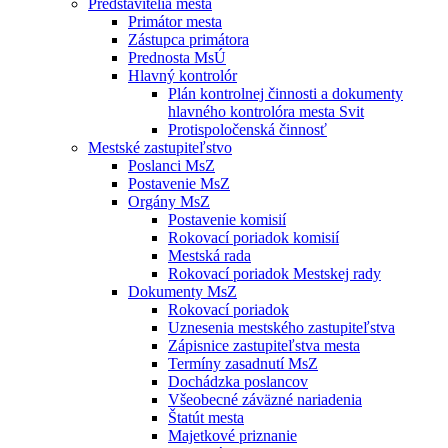
Predstavitelia mesta
Primátor mesta
Zástupca primátora
Prednosta MsÚ
Hlavný kontrolór
Plán kontrolnej činnosti a dokumenty
hlavného kontrolóra mesta Svit
Protispoločenská činnosť
Mestské zastupiteľstvo
Poslanci MsZ
Postavenie MsZ
Orgány MsZ
Postavenie komisií
Rokovací poriadok komisií
Mestská rada
Rokovací poriadok Mestskej rady
Dokumenty MsZ
Rokovací poriadok
Uznesenia mestského zastupiteľstva
Zápisnice zastupiteľstva mesta
Termíny zasadnutí MsZ
Dochádzka poslancov
Všeobecné záväzné nariadenia
Štatút mesta
Majetkové priznanie