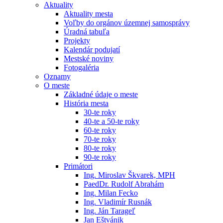
Aktuality
Aktuality mesta
Voľby do orgánov územnej samosprávy
Úradná tabuľa
Projekty
Kalendár podujatí
Mestské noviny
Fotogaléria
Oznamy
O meste
Základné údaje o meste
História mesta
30-te roky
40-te a 50-te roky
60-te roky
70-te roky
80-te roky
90-te roky
Primátori
Ing. Miroslav Škvarek, MPH
PaedDr. Rudolf Abrahám
Ing. Milan Fecko
Ing. Vladimír Rusnák
Ing. Ján Tarageľ
Jan Eštvánik