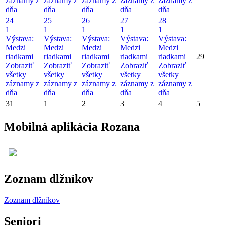
záznamy z
záznamy z
záznamy z
záznamy z
záznamy z
dňa
dňa
dňa
dňa
dňa
24
25
26
27
28
1
1
1
1
1
Výstava:
Výstava:
Výstava:
Výstava:
Výstava:
Medzi
Medzi
Medzi
Medzi
Medzi
riadkami
riadkami
riadkami
riadkami
riadkami
29
Zobraziť
Zobraziť
Zobraziť
Zobraziť
Zobraziť
všetky
všetky
všetky
všetky
všetky
záznamy z
záznamy z
záznamy z
záznamy z
záznamy z
dňa
dňa
dňa
dňa
dňa
31
1
2
3
4
5
Mobilná aplikácia Rozana
Zoznam dlžníkov
Zoznam dlžníkov
Seniori