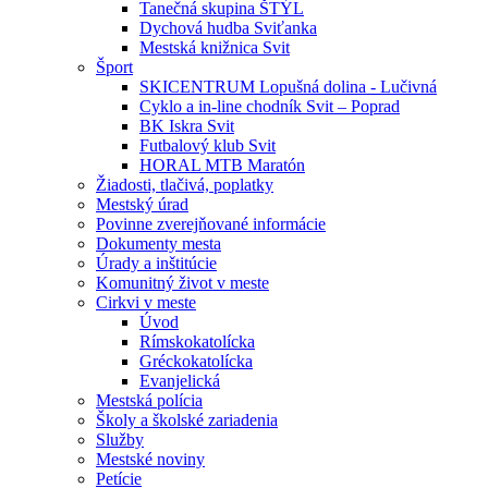
Tanečná skupina ŠTÝL
Dychová hudba Sviťanka
Mestská knižnica Svit
Šport
SKICENTRUM Lopušná dolina - Lučivná
Cyklo a in-line chodník Svit – Poprad
BK Iskra Svit
Futbalový klub Svit
HORAL MTB Maratón
Žiadosti, tlačivá, poplatky
Mestský úrad
Povinne zverejňované informácie
Dokumenty mesta
Úrady a inštitúcie
Komunitný život v meste
Cirkvi v meste
Úvod
Rímskokatolícka
Gréckokatolícka
Evanjelická
Mestská polícia
Školy a školské zariadenia
Služby
Mestské noviny
Petície