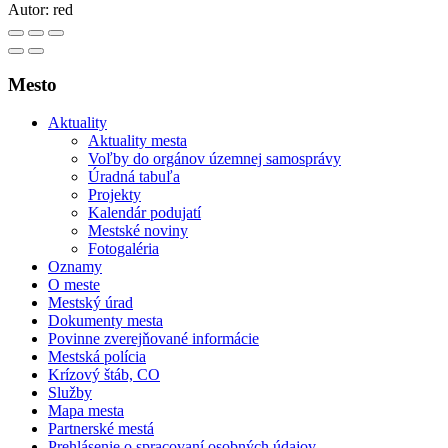
Autor:
red
Mesto
Aktuality
Aktuality mesta
Voľby do orgánov územnej samosprávy
Úradná tabuľa
Projekty
Kalendár podujatí
Mestské noviny
Fotogaléria
Oznamy
O meste
Mestský úrad
Dokumenty mesta
Povinne zverejňované informácie
Mestská polícia
Krízový štáb, CO
Služby
Mapa mesta
Partnerské mestá
Prehlásenie o spracovaní osobných údajov