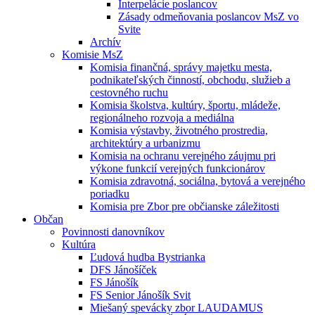
Interpelácie poslancov
Zásady odmeňovania poslancov MsZ vo
Svite
Archív
Komisie MsZ
Komisia finančná, správy majetku mesta,
podnikateľských činností, obchodu, služieb a
cestovného ruchu
Komisia školstva, kultúry, športu, mládeže,
regionálneho rozvoja a mediálna
Komisia výstavby, životného prostredia,
architektúry a urbanizmu
Komisia na ochranu verejného záujmu pri
výkone funkcií verejných funkcionárov
Komisia zdravotná, sociálna, bytová a verejného
poriadku
Komisia pre Zbor pre občianske záležitosti
Občan
Povinnosti danovníkov
Kultúra
Ľudová hudba Bystrianka
DFS Jánošíček
FS Jánošík
FS Senior Jánošík Svit
Miešaný spevácky zbor LAUDAMUS