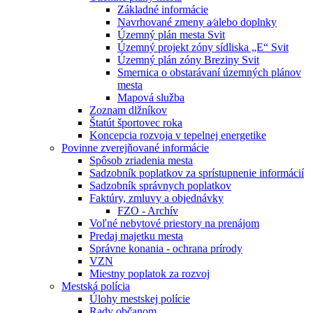
Základné informácie
Navrhované zmeny a⁄alebo doplnky
Územný plán mesta Svit
Územný projekt zóny sídliska „E“ Svit
Územný plán zóny Breziny Svit
Smernica o obstarávaní územných plánov
mesta
Mapová služba
Zoznam dlžníkov
Štatút športovec roka
Koncepcia rozvoja v tepelnej energetike
Povinne zverejňované informácie
Spôsob zriadenia mesta
Sadzobník poplatkov za sprístupnenie informácií
Sadzobník správnych poplatkov
Faktúry, zmluvy a objednávky
FZO - Archív
Voľné nebytové priestory na prenájom
Predaj majetku mesta
Správne konania - ochrana prírody
VZN
Miestny poplatok za rozvoj
Mestská polícia
Úlohy mestskej polície
Rady občanom