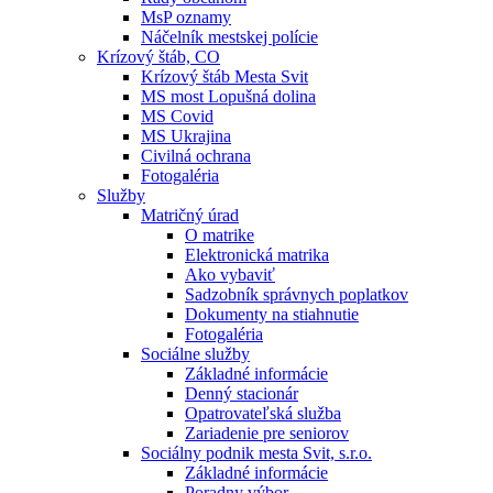
MsP oznamy
Náčelník mestskej polície
Krízový štáb, CO
Krízový štáb Mesta Svit
MS most Lopušná dolina
MS Covid
MS Ukrajina
Civilná ochrana
Fotogaléria
Služby
Matričný úrad
O matrike
Elektronická matrika
Ako vybaviť
Sadzobník správnych poplatkov
Dokumenty na stiahnutie
Fotogaléria
Sociálne služby
Základné informácie
Denný stacionár
Opatrovateľská služba
Zariadenie pre seniorov
Sociálny podnik mesta Svit, s.r.o.
Základné informácie
Poradny výbor