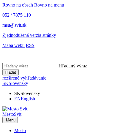
Rovno na obsah
Rovno na menu
052 / 7875 110
msu@svit.sk
Zjednodušená verzia stránky
Mapa webu
RSS
Hľadaný výraz
Hľadať
rozšírené vyhľadávanie
SK
Slovensky
SK
Slovensky
EN
English
Mesto
Svit
Menu
Mesto