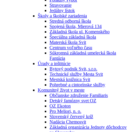
Stravovanie
Jedálny lístok
Školy a školské zariadenia
Stredná odborná škola
Spojená škola, Mierová 134
Základná škola ul. Komenského
Špeciálna základná škola
Materská škola Svit
Centrum voľného času
Súkromná základná umelecká škola
Fantázia
Úrady a inštitúcie
Bytový podnik Svit, s.r.o.
Technické služby Mesta Svit
Mestská knižnica Svit
Pohrebné a cintorínske služby
Komunitný život v meste
Občianske združenie Familiaris
Detský famózny svet OZ
OZ Ekoton
Pro Meliori, n. o.
Slovenský červený kríž
Nadácia Chemosvit
Základná organizácia Jednoty dôchodcov