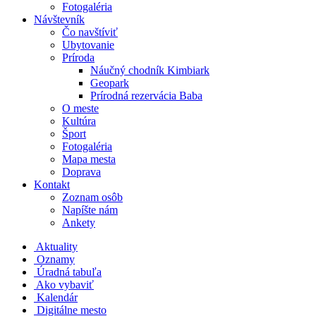
Fotogaléria
Návštevník
Čo navštíviť
Ubytovanie
Príroda
Náučný chodník Kimbiark
Geopark
Prírodná rezervácia Baba
O meste
Kultúra
Šport
Fotogaléria
Mapa mesta
Doprava
Kontakt
Zoznam osôb
Napíšte nám
Ankety
Aktuality
Oznamy
Úradná tabuľa
Ako vybaviť
Kalendár
Digitálne mesto