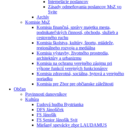
Interpelácie poslancov
Zásady odmeňovania poslancov MsZ vo
Svite
Archív
Komisie MsZ
Komisia finančná, správy majetku mesta,
podnikateľských činností, obchodu, služieb a
cestovného ruchu
Komisia školstva, kultúry, športu, mládeže,
regionálneho rozvoja a mediálna
Komisia výstavby, životného prostredia,
architektúry a urbanizmu
Komisia na ochranu verejného záujmu pri
výkone funkcií verejných funkcionárov
Komisia zdravotná, sociálna, bytová a verejného
poriadku
Komisia pre Zbor pre občianske záležitosti
Občan
Povinnosti danovníkov
Kultúra
Ľudová hudba Bystrianka
DFS Jánošíček
FS Jánošík
FS Senior Jánošík Svit
Miešaný spevácky zbor LAUDAMUS