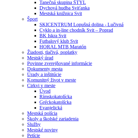
Tanečná skupina ŠTÝL
Dychová hudba Sviťanka
Mestská knižnica Svit
Šport
SKICENTRUM Lopušná dolina - Lučivná
Cyklo a in-line chodník Svit – Poprad
BK Iskra Svit
Futbalový klub Svit
HORAL MTB Maratón
Žiadosti, tlačivá, poplatky
Mestský úrad
Povinne zverejňované informácie
Dokumenty mesta
Úrady a inštitúcie
Komunitný život v meste
Cirkvi v meste
Úvod
Rímskokatolícka
Gréckokatolícka
Evanjelická
Mestská polícia
Školy a školské zariadenia
Služby
Mestské noviny
Petície