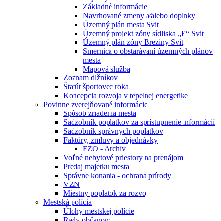
Základné informácie
Navrhované zmeny a⁄alebo doplnky
Územný plán mesta Svit
Územný projekt zóny sídliska „E“ Svit
Územný plán zóny Breziny Svit
Smernica o obstarávaní územných plánov
mesta
Mapová služba
Zoznam dlžníkov
Štatút športovec roka
Koncepcia rozvoja v tepelnej energetike
Povinne zverejňované informácie
Spôsob zriadenia mesta
Sadzobník poplatkov za sprístupnenie informácií
Sadzobník správnych poplatkov
Faktúry, zmluvy a objednávky
FZO - Archív
Voľné nebytové priestory na prenájom
Predaj majetku mesta
Správne konania - ochrana prírody
VZN
Miestny poplatok za rozvoj
Mestská polícia
Úlohy mestskej polície
Rady občanom