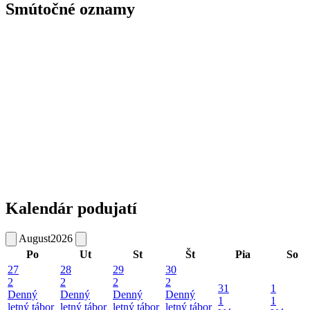
Smútočné oznamy
Kalendár podujatí
August
2026
Po
Ut
St
Št
Pia
So
27
28
29
30
2
2
2
2
31
1
Denný
Denný
Denný
Denný
1
1
letný tábor
letný tábor
letný tábor
letný tábor