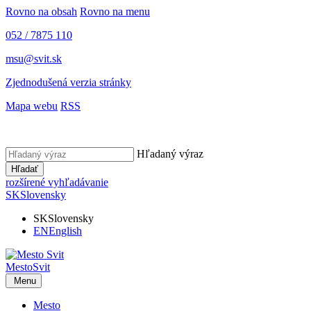
Rovno na obsah
Rovno na menu
052 / 7875 110
msu@svit.sk
Zjednodušená verzia stránky
Mapa webu
RSS
Hľadaný výraz
Hľadať
rozšírené vyhľadávanie
SK
Slovensky
SK
Slovensky
EN
English
Mesto
Svit
Menu
Mesto