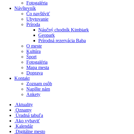
Fotogaléria
Návštevník
Čo navštíviť
Ubytovanie
Príroda
Náučný chodník Kimbiark
Geopark
Prírodná rezervácia Baba
O meste
Kultúra
Šport
Fotogaléria
Mapa mesta
Doprava
Kontakt
Zoznam osôb
Napíšte nám
Ankety
Aktuality
Oznamy
Úradná tabuľa
Ako vybaviť
Kalendár
Digitálne mesto