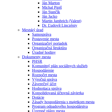
Ján Marton
Michal Pipiš
Ján Stančík
Ján Jacko
Martin Jambrich (Valent)
Dr. Ľudovít Linczéniy
Mestský úrad
Samospráva
Postavenie mesta
Organizačný poriadok
Organizačná štruktúra
Úradné hodiny
Dokumenty mesta
PHSR
Komunitný plán sociálnych služieb
Hospodárenie
Rozpočet mesta
Výročná správa
Záverečný účet
Hodnotiaca správa
Konsolidovaná účtovná závierka
Dotácie
Zásady hospodárenia s majetkom mesta
Program odpadového hospodárstva
Územné plány mesta