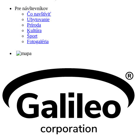
Pre návštevníkov
Čo navštíviť
Ubytovanie
Príroda
Kultúra
Šport
Fotogaléria