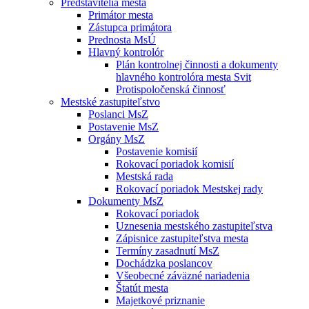
Predstavitelia mesta
Primátor mesta
Zástupca primátora
Prednosta MsÚ
Hlavný kontrolór
Plán kontrolnej činnosti a dokumenty
hlavného kontrolóra mesta Svit
Protispoločenská činnosť
Mestské zastupiteľstvo
Poslanci MsZ
Postavenie MsZ
Orgány MsZ
Postavenie komisií
Rokovací poriadok komisií
Mestská rada
Rokovací poriadok Mestskej rady
Dokumenty MsZ
Rokovací poriadok
Uznesenia mestského zastupiteľstva
Zápisnice zastupiteľstva mesta
Termíny zasadnutí MsZ
Dochádzka poslancov
Všeobecné záväzné nariadenia
Štatút mesta
Majetkové priznanie