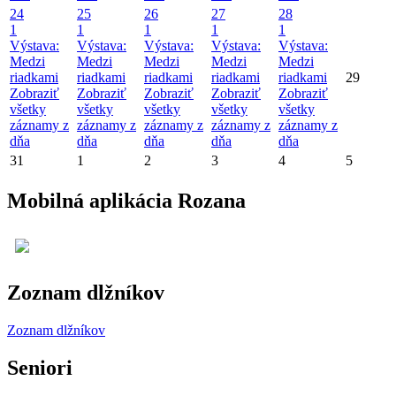
24
25
26
27
28
1
1
1
1
1
Výstava:
Výstava:
Výstava:
Výstava:
Výstava:
Medzi
Medzi
Medzi
Medzi
Medzi
riadkami
riadkami
riadkami
riadkami
riadkami
29
Zobraziť
Zobraziť
Zobraziť
Zobraziť
Zobraziť
všetky
všetky
všetky
všetky
všetky
záznamy z
záznamy z
záznamy z
záznamy z
záznamy z
dňa
dňa
dňa
dňa
dňa
31
1
2
3
4
5
Mobilná aplikácia Rozana
Zoznam dlžníkov
Zoznam dlžníkov
Seniori