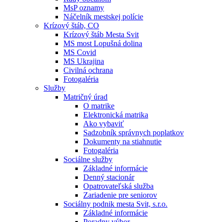
MsP oznamy
Náčelník mestskej polície
Krízový štáb, CO
Krízový štáb Mesta Svit
MS most Lopušná dolina
MS Covid
MS Ukrajina
Civilná ochrana
Fotogaléria
Služby
Matričný úrad
O matrike
Elektronická matrika
Ako vybaviť
Sadzobník správnych poplatkov
Dokumenty na stiahnutie
Fotogaléria
Sociálne služby
Základné informácie
Denný stacionár
Opatrovateľská služba
Zariadenie pre seniorov
Sociálny podnik mesta Svit, s.r.o.
Základné informácie
Poradny výbor