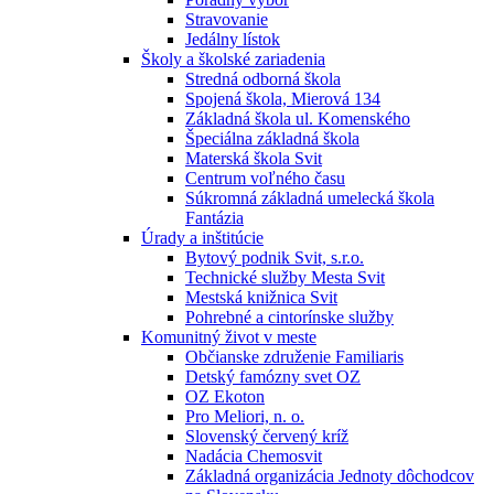
Stravovanie
Jedálny lístok
Školy a školské zariadenia
Stredná odborná škola
Spojená škola, Mierová 134
Základná škola ul. Komenského
Špeciálna základná škola
Materská škola Svit
Centrum voľného času
Súkromná základná umelecká škola
Fantázia
Úrady a inštitúcie
Bytový podnik Svit, s.r.o.
Technické služby Mesta Svit
Mestská knižnica Svit
Pohrebné a cintorínske služby
Komunitný život v meste
Občianske združenie Familiaris
Detský famózny svet OZ
OZ Ekoton
Pro Meliori, n. o.
Slovenský červený kríž
Nadácia Chemosvit
Základná organizácia Jednoty dôchodcov