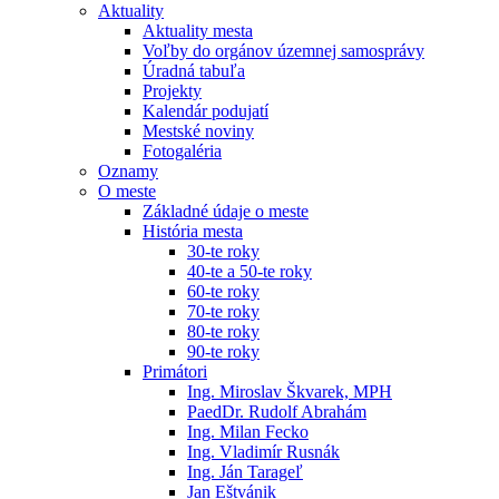
Aktuality
Aktuality mesta
Voľby do orgánov územnej samosprávy
Úradná tabuľa
Projekty
Kalendár podujatí
Mestské noviny
Fotogaléria
Oznamy
O meste
Základné údaje o meste
História mesta
30-te roky
40-te a 50-te roky
60-te roky
70-te roky
80-te roky
90-te roky
Primátori
Ing. Miroslav Škvarek, MPH
PaedDr. Rudolf Abrahám
Ing. Milan Fecko
Ing. Vladimír Rusnák
Ing. Ján Tarageľ
Jan Eštvánik