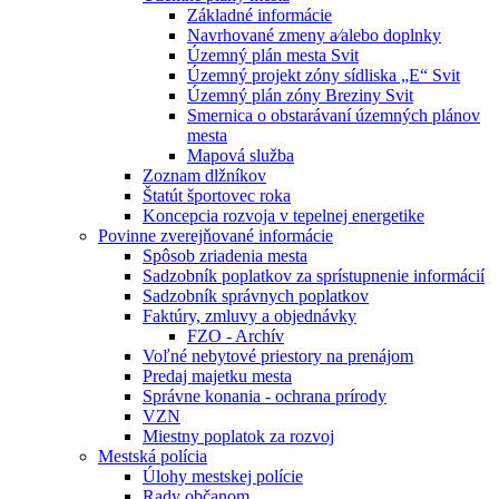
Základné informácie
Navrhované zmeny a⁄alebo doplnky
Územný plán mesta Svit
Územný projekt zóny sídliska „E“ Svit
Územný plán zóny Breziny Svit
Smernica o obstarávaní územných plánov
mesta
Mapová služba
Zoznam dlžníkov
Štatút športovec roka
Koncepcia rozvoja v tepelnej energetike
Povinne zverejňované informácie
Spôsob zriadenia mesta
Sadzobník poplatkov za sprístupnenie informácií
Sadzobník správnych poplatkov
Faktúry, zmluvy a objednávky
FZO - Archív
Voľné nebytové priestory na prenájom
Predaj majetku mesta
Správne konania - ochrana prírody
VZN
Miestny poplatok za rozvoj
Mestská polícia
Úlohy mestskej polície
Rady občanom