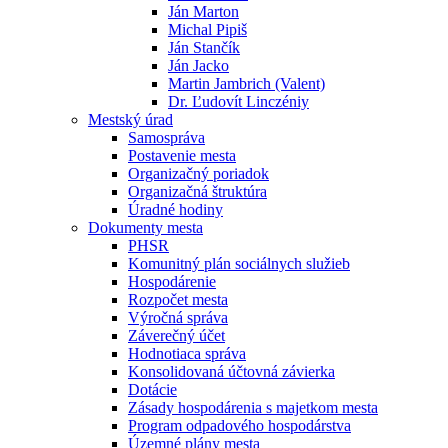
Ján Marton
Michal Pipiš
Ján Stančík
Ján Jacko
Martin Jambrich (Valent)
Dr. Ľudovít Linczéniy
Mestský úrad
Samospráva
Postavenie mesta
Organizačný poriadok
Organizačná štruktúra
Úradné hodiny
Dokumenty mesta
PHSR
Komunitný plán sociálnych služieb
Hospodárenie
Rozpočet mesta
Výročná správa
Záverečný účet
Hodnotiaca správa
Konsolidovaná účtovná závierka
Dotácie
Zásady hospodárenia s majetkom mesta
Program odpadového hospodárstva
Územné plány mesta