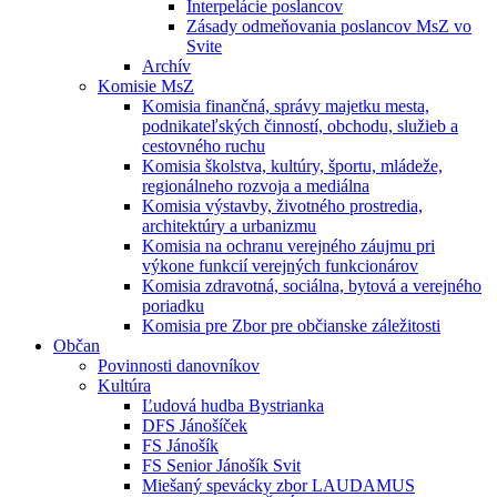
Interpelácie poslancov
Zásady odmeňovania poslancov MsZ vo
Svite
Archív
Komisie MsZ
Komisia finančná, správy majetku mesta,
podnikateľských činností, obchodu, služieb a
cestovného ruchu
Komisia školstva, kultúry, športu, mládeže,
regionálneho rozvoja a mediálna
Komisia výstavby, životného prostredia,
architektúry a urbanizmu
Komisia na ochranu verejného záujmu pri
výkone funkcií verejných funkcionárov
Komisia zdravotná, sociálna, bytová a verejného
poriadku
Komisia pre Zbor pre občianske záležitosti
Občan
Povinnosti danovníkov
Kultúra
Ľudová hudba Bystrianka
DFS Jánošíček
FS Jánošík
FS Senior Jánošík Svit
Miešaný spevácky zbor LAUDAMUS