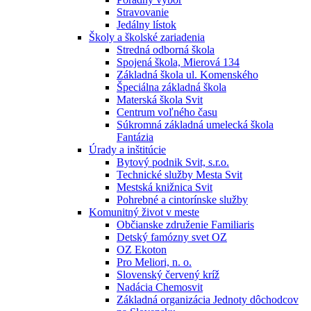
Stravovanie
Jedálny lístok
Školy a školské zariadenia
Stredná odborná škola
Spojená škola, Mierová 134
Základná škola ul. Komenského
Špeciálna základná škola
Materská škola Svit
Centrum voľného času
Súkromná základná umelecká škola
Fantázia
Úrady a inštitúcie
Bytový podnik Svit, s.r.o.
Technické služby Mesta Svit
Mestská knižnica Svit
Pohrebné a cintorínske služby
Komunitný život v meste
Občianske združenie Familiaris
Detský famózny svet OZ
OZ Ekoton
Pro Meliori, n. o.
Slovenský červený kríž
Nadácia Chemosvit
Základná organizácia Jednoty dôchodcov