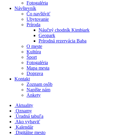
Fotogaléria
Návštevník
Čo navštíviť
Ubytovanie
Príroda
Náučný chodník Kimbiark
Geopark
Prírodná rezervácia Baba
O meste
Kultúra
Šport
Fotogaléria
Mapa mesta
Doprava
Kontakt
Zoznam osôb
Napíšte nám
Ankety
Aktuality
Oznamy
Úradná tabuľa
Ako vybaviť
Kalendár
Digitálne mesto