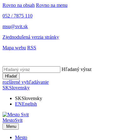
Rovno na obsah
Rovno na menu
052 / 7875 110
msu@svit.sk
Zjednodušená verzia stránky
Mapa webu
RSS
Hľadaný výraz
Hľadať
rozšírené vyhľadávanie
SK
Slovensky
SK
Slovensky
EN
English
Mesto
Svit
Menu
Mesto