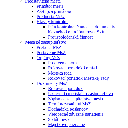
Predstavitelia mesta
Primátor mesta
Zástupca primátora
Prednosta MsÚ
Hlavný kontrolór
Plán kontrolnej činnosti a dokumenty
hlavného kontrolóra mesta Svit
Protispoločenská činnosť
Mestské zastupiteľstvo
Poslanci MsZ
Postavenie MsZ
Orgány MsZ
Postavenie komisií
Rokovací poriadok komisií
Mestská rada
Rokovací poriadok Mestskej rady
Dokumenty MsZ
Rokovací poriadok
Uznesenia mestského zastupiteľstva
Zápisnice zastupiteľstva mesta
Termíny zasadnutí MsZ
Dochádzka poslancov
Všeobecné záväzné nariadenia
Štatút mesta
Majetkové priznanie