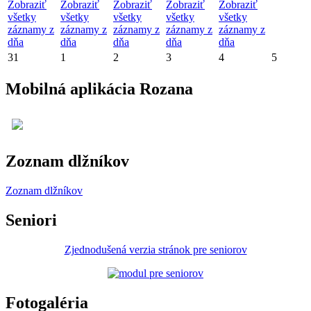
Zobraziť
Zobraziť
Zobraziť
Zobraziť
Zobraziť
všetky
všetky
všetky
všetky
všetky
záznamy z
záznamy z
záznamy z
záznamy z
záznamy z
dňa
dňa
dňa
dňa
dňa
31
1
2
3
4
5
Mobilná aplikácia Rozana
Zoznam dlžníkov
Zoznam dlžníkov
Seniori
Zjednodušená verzia stránok pre seniorov
Fotogaléria