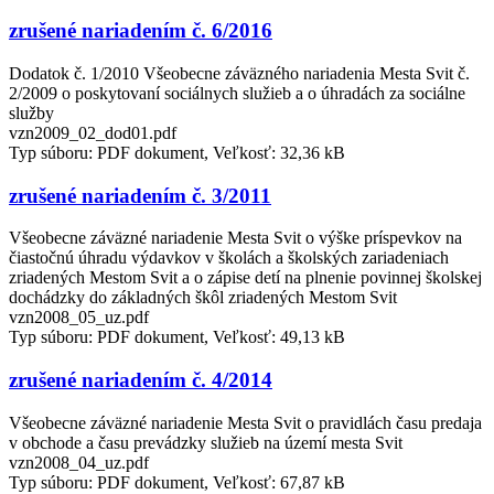
zrušené nariadením č. 6/2016
Dodatok č. 1/2010 Všeobecne záväzného nariadenia Mesta Svit č.
2/2009 o poskytovaní sociálnych služieb a o úhradách za sociálne
služby
vzn2009_02_dod01.pdf
Typ súboru: PDF dokument, Veľkosť: 32,36 kB
zrušené nariadením č. 3/2011
Všeobecne záväzné nariadenie Mesta Svit o výške príspevkov na
čiastočnú úhradu výdavkov v školách a školských zariadeniach
zriadených Mestom Svit a o zápise detí na plnenie povinnej školskej
dochádzky do základných škôl zriadených Mestom Svit
vzn2008_05_uz.pdf
Typ súboru: PDF dokument, Veľkosť: 49,13 kB
zrušené nariadením č. 4/2014
Všeobecne záväzné nariadenie Mesta Svit o pravidlách času predaja
v obchode a času prevádzky služieb na území mesta Svit
vzn2008_04_uz.pdf
Typ súboru: PDF dokument, Veľkosť: 67,87 kB