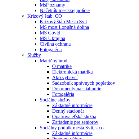
MsP oznamy
Náčelník mestskej polície
Krízový štáb, CO
Krízový štáb Mesta Svit
MS most Lopušná dolina
MS Covid
MS Ukrajina
Civilná ochrana
Fotogaléria
Služby
Matričný úrad
O matrike
Elektronická matrika
Ako vybaviť
Sadzobník správnych poplatkov
Dokumenty na stiahnutie
Fotogaléria
Sociálne služby
Základné informácie
Denný stacionár
Opatrovateľská služba
Zariadenie pre seniorov
Sociálny podnik mesta Svit, s.r.o.
Základné informácie
Poradny výbor