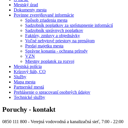
Mestský úrad
Dokumenty mesta
Povinne zverejňované informácie
Spôsob zriadenia mesta
Sadzobník poplatkov za sprístupnenie informácií
Sadzobník správnych poplatkov
Faktúry, zmluvy a objednávky
Voľné nebytové priestory na prenájom
Predaj majetku mesta
Správne konania - ochrana prírody
VZN
Miestny poplatok za rozvoj
Mestská polícia
Krízový štáb, CO
Služby
Mapa mesta
Partnerské mestá
Prehlásenie o spracovaní osobných údajov
Technické služby
Poruchy - kontakt
0850 111 800 - Verejná vodovodná a kanalizačná sieť, 7:00 - 22:00