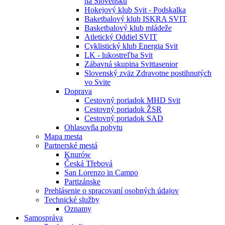
na Slovensku
Hokejový klub Svit - Podskalka
Baketbalový klub ISKRA SVIT
Basketbalový klub mládeže
Atletický Oddiel SVIT
Cyklistický klub Energia Svit
LK - lukostreľba Svit
Zábavná skupina Svittasenior
Slovenský zväz Zdravotne postihnutých
vo Svite
Doprava
Cestovný poriadok MHD Svit
Cestovný poriadok ŽSR
Cestovný poriadok SAD
Ohlasovňa pobytu
Mapa mesta
Partnerské mestá
Knurów
Česká Třebová
San Lorenzo in Campo
Partizánske
Prehlásenie o spracovaní osobných údajov
Technické služby
Oznamy
Samospráva