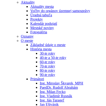
Aktuality
Aktuality mesta
Voľby do orgánov územnej samosprávy
Úradná tabuľa
Projekty
Kalendár podujatí
Mestské noviny
Fotogaléria
Oznamy
O meste
Základné údaje o meste
História mesta
30-te roky
40-te a 50-te roky
60-te roky
70-te roky
80-te roky
90-te roky
Primátori
Ing. Miroslav Škvarek, MPH
PaedDr. Rudolf Abrahám
Ing. Milan Fecko
Ing. Vladimír Rusnák
Ing. Ján Tarageľ
Jan Eštvánik