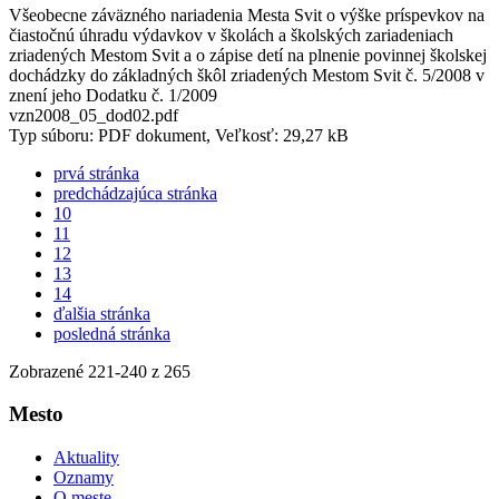
Všeobecne záväzného nariadenia Mesta Svit o výške príspevkov na
čiastočnú úhradu výdavkov v školách a školských zariadeniach
zriadených Mestom Svit a o zápise detí na plnenie povinnej školskej
dochádzky do základných škôl zriadených Mestom Svit č. 5/2008 v
znení jeho Dodatku č. 1/2009
vzn2008_05_dod02.pdf
Typ súboru: PDF dokument, Veľkosť: 29,27 kB
prvá stránka
predchádzajúca stránka
10
11
12
13
14
ďalšia stránka
posledná stránka
Zobrazené
221
-
240
z 265
Mesto
Aktuality
Oznamy
O meste