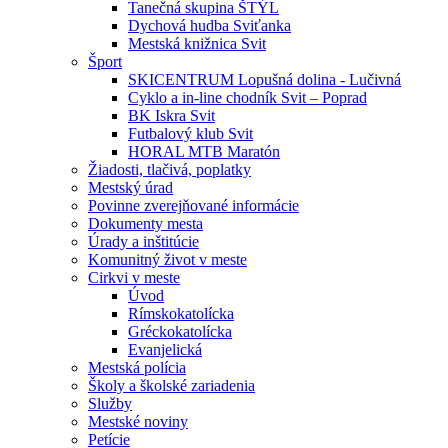
Tanečná skupina ŠTÝL
Dychová hudba Sviťanka
Mestská knižnica Svit
Šport
SKICENTRUM Lopušná dolina - Lučivná
Cyklo a in-line chodník Svit – Poprad
BK Iskra Svit
Futbalový klub Svit
HORAL MTB Maratón
Žiadosti, tlačivá, poplatky
Mestský úrad
Povinne zverejňované informácie
Dokumenty mesta
Úrady a inštitúcie
Komunitný život v meste
Cirkvi v meste
Úvod
Rímskokatolícka
Gréckokatolícka
Evanjelická
Mestská polícia
Školy a školské zariadenia
Služby
Mestské noviny
Petície