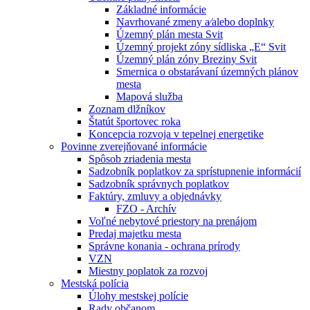
Základné informácie
Navrhované zmeny a⁄alebo doplnky
Územný plán mesta Svit
Územný projekt zóny sídliska „E“ Svit
Územný plán zóny Breziny Svit
Smernica o obstarávaní územných plánov
mesta
Mapová služba
Zoznam dlžníkov
Štatút športovec roka
Koncepcia rozvoja v tepelnej energetike
Povinne zverejňované informácie
Spôsob zriadenia mesta
Sadzobník poplatkov za sprístupnenie informácií
Sadzobník správnych poplatkov
Faktúry, zmluvy a objednávky
FZO - Archív
Voľné nebytové priestory na prenájom
Predaj majetku mesta
Správne konania - ochrana prírody
VZN
Miestny poplatok za rozvoj
Mestská polícia
Úlohy mestskej polície
Rady občanom