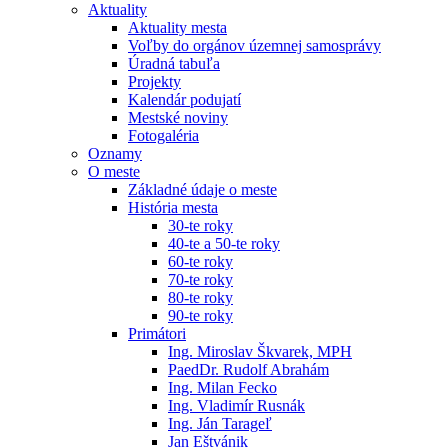
Aktuality
Aktuality mesta
Voľby do orgánov územnej samosprávy
Úradná tabuľa
Projekty
Kalendár podujatí
Mestské noviny
Fotogaléria
Oznamy
O meste
Základné údaje o meste
História mesta
30-te roky
40-te a 50-te roky
60-te roky
70-te roky
80-te roky
90-te roky
Primátori
Ing. Miroslav Škvarek, MPH
PaedDr. Rudolf Abrahám
Ing. Milan Fecko
Ing. Vladimír Rusnák
Ing. Ján Tarageľ
Jan Eštvánik