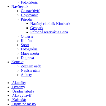
Fotogaléria
Návštevník
Čo navštíviť
Ubytovanie
Príroda
Náučný chodník Kimbiark
Geopark
Prírodná rezervácia Baba
O meste
Kultúra
Šport
Fotogaléria
Mapa mesta
Doprava
Kontakt
Zoznam osôb
Napíšte nám
Ankety
Aktuality
Oznamy
Úradná tabuľa
Ako vybaviť
Kalendár
Digitálne mesto