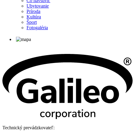
Čo navštíviť
Ubytovanie
Príroda
Kultúra
Šport
Fotogaléria
Technický prevádzkovateľ: