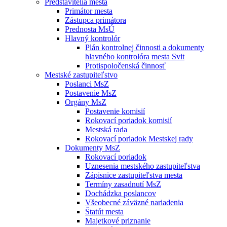
Predstavitelia mesta
Primátor mesta
Zástupca primátora
Prednosta MsÚ
Hlavný kontrolór
Plán kontrolnej činnosti a dokumenty
hlavného kontrolóra mesta Svit
Protispoločenská činnosť
Mestské zastupiteľstvo
Poslanci MsZ
Postavenie MsZ
Orgány MsZ
Postavenie komisií
Rokovací poriadok komisií
Mestská rada
Rokovací poriadok Mestskej rady
Dokumenty MsZ
Rokovací poriadok
Uznesenia mestského zastupiteľstva
Zápisnice zastupiteľstva mesta
Termíny zasadnutí MsZ
Dochádzka poslancov
Všeobecné záväzné nariadenia
Štatút mesta
Majetkové priznanie