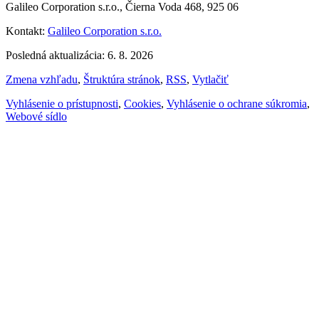
Galileo Corporation s.r.o., Čierna Voda 468, 925 06
Kontakt:
Galileo Corporation s.r.o.
Posledná aktualizácia: 6. 8. 2026
Zmena vzhľadu
,
Štruktúra stránok
,
RSS
,
Vytlačiť
Vyhlásenie o prístupnosti
,
Cookies
,
Vyhlásenie o ochrane súkromia
,
Webové sídlo