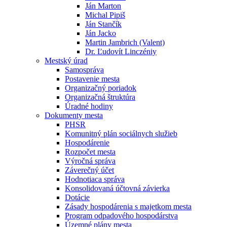
Ján Marton
Michal Pipiš
Ján Stančík
Ján Jacko
Martin Jambrich (Valent)
Dr. Ľudovít Linczéniy
Mestský úrad
Samospráva
Postavenie mesta
Organizačný poriadok
Organizačná štruktúra
Úradné hodiny
Dokumenty mesta
PHSR
Komunitný plán sociálnych služieb
Hospodárenie
Rozpočet mesta
Výročná správa
Záverečný účet
Hodnotiaca správa
Konsolidovaná účtovná závierka
Dotácie
Zásady hospodárenia s majetkom mesta
Program odpadového hospodárstva
Územné plány mesta