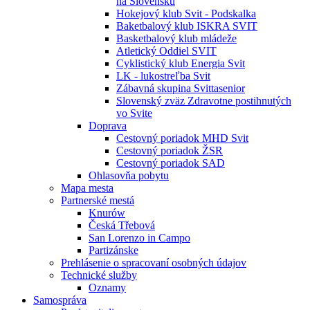
na Slovensku
Hokejový klub Svit - Podskalka
Baketbalový klub ISKRA SVIT
Basketbalový klub mládeže
Atletický Oddiel SVIT
Cyklistický klub Energia Svit
LK - lukostreľba Svit
Zábavná skupina Svittasenior
Slovenský zväz Zdravotne postihnutých
vo Svite
Doprava
Cestovný poriadok MHD Svit
Cestovný poriadok ŽSR
Cestovný poriadok SAD
Ohlasovňa pobytu
Mapa mesta
Partnerské mestá
Knurów
Česká Třebová
San Lorenzo in Campo
Partizánske
Prehlásenie o spracovaní osobných údajov
Technické služby
Oznamy
Samospráva