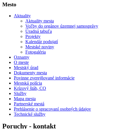
Mesto
Aktuality
Aktuality mesta
Voľby do orgánov územnej samosprávy
Úradná tabuľa
Projekty
Kalendár podujatí
Mestské noviny
Fotogaléria
Oznamy
O meste
Mestský úrad
Dokumenty mesta
Povinne zverejňované informácie
Mestská polícia
Krízový štáb, CO
Služby
Mapa mesta
Partnerské mestá
Prehlásenie o spracovaní osobných údajov
Technické služby
Poruchy - kontakt