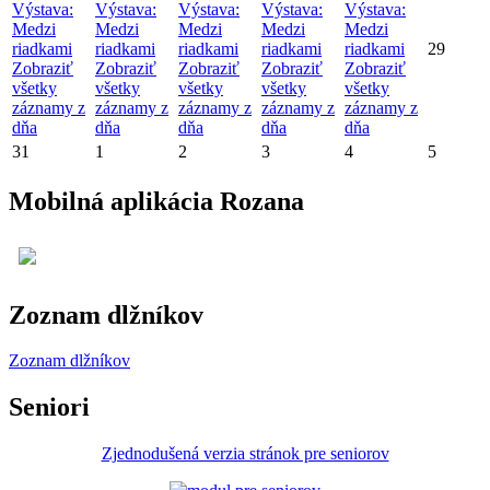
Výstava:
Výstava:
Výstava:
Výstava:
Výstava:
Medzi
Medzi
Medzi
Medzi
Medzi
riadkami
riadkami
riadkami
riadkami
riadkami
29
Zobraziť
Zobraziť
Zobraziť
Zobraziť
Zobraziť
všetky
všetky
všetky
všetky
všetky
záznamy z
záznamy z
záznamy z
záznamy z
záznamy z
dňa
dňa
dňa
dňa
dňa
31
1
2
3
4
5
Mobilná aplikácia Rozana
Zoznam dlžníkov
Zoznam dlžníkov
Seniori
Zjednodušená verzia stránok pre seniorov