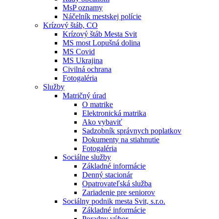
MsP oznamy
Náčelník mestskej polície
Krízový štáb, CO
Krízový štáb Mesta Svit
MS most Lopušná dolina
MS Covid
MS Ukrajina
Civilná ochrana
Fotogaléria
Služby
Matričný úrad
O matrike
Elektronická matrika
Ako vybaviť
Sadzobník správnych poplatkov
Dokumenty na stiahnutie
Fotogaléria
Sociálne služby
Základné informácie
Denný stacionár
Opatrovateľská služba
Zariadenie pre seniorov
Sociálny podnik mesta Svit, s.r.o.
Základné informácie
Poradny výbor