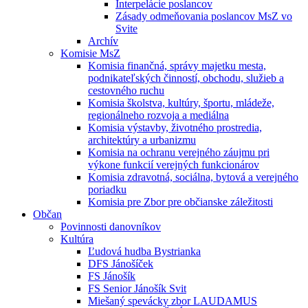
Interpelácie poslancov
Zásady odmeňovania poslancov MsZ vo
Svite
Archív
Komisie MsZ
Komisia finančná, správy majetku mesta,
podnikateľských činností, obchodu, služieb a
cestovného ruchu
Komisia školstva, kultúry, športu, mládeže,
regionálneho rozvoja a mediálna
Komisia výstavby, životného prostredia,
architektúry a urbanizmu
Komisia na ochranu verejného záujmu pri
výkone funkcií verejných funkcionárov
Komisia zdravotná, sociálna, bytová a verejného
poriadku
Komisia pre Zbor pre občianske záležitosti
Občan
Povinnosti danovníkov
Kultúra
Ľudová hudba Bystrianka
DFS Jánošíček
FS Jánošík
FS Senior Jánošík Svit
Miešaný spevácky zbor LAUDAMUS