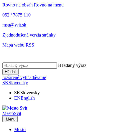
Rovno na obsah
Rovno na menu
052 / 7875 110
msu@svit.sk
Zjednodušená verzia stránky
Mapa webu
RSS
Hľadaný výraz
Hľadať
rozšírené vyhľadávanie
SK
Slovensky
SK
Slovensky
EN
English
Mesto
Svit
Menu
Mesto