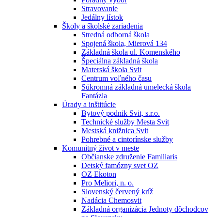
Stravovanie
Jedálny lístok
Školy a školské zariadenia
Stredná odborná škola
Spojená škola, Mierová 134
Základná škola ul. Komenského
Špeciálna základná škola
Materská škola Svit
Centrum voľného času
Súkromná základná umelecká škola
Fantázia
Úrady a inštitúcie
Bytový podnik Svit, s.r.o.
Technické služby Mesta Svit
Mestská knižnica Svit
Pohrebné a cintorínske služby
Komunitný život v meste
Občianske združenie Familiaris
Detský famózny svet OZ
OZ Ekoton
Pro Meliori, n. o.
Slovenský červený kríž
Nadácia Chemosvit
Základná organizácia Jednoty dôchodcov