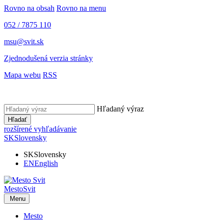
Rovno na obsah
Rovno na menu
052 / 7875 110
msu@svit.sk
Zjednodušená verzia stránky
Mapa webu
RSS
Hľadaný výraz
Hľadať
rozšírené vyhľadávanie
SK
Slovensky
SK
Slovensky
EN
English
Mesto
Svit
Menu
Mesto