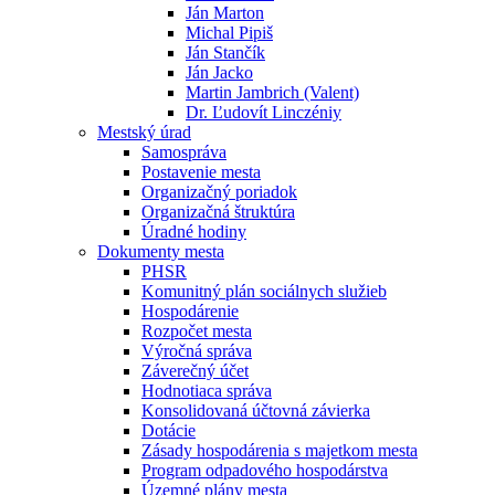
Ján Marton
Michal Pipiš
Ján Stančík
Ján Jacko
Martin Jambrich (Valent)
Dr. Ľudovít Linczéniy
Mestský úrad
Samospráva
Postavenie mesta
Organizačný poriadok
Organizačná štruktúra
Úradné hodiny
Dokumenty mesta
PHSR
Komunitný plán sociálnych služieb
Hospodárenie
Rozpočet mesta
Výročná správa
Záverečný účet
Hodnotiaca správa
Konsolidovaná účtovná závierka
Dotácie
Zásady hospodárenia s majetkom mesta
Program odpadového hospodárstva
Územné plány mesta