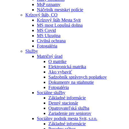
MsP oznamy
Náčelník mestskej polície
Krízový štáb, CO
Krízový štáb Mesta Svit
MS most Lopušná dolina
MS Covid
MS Ukrajina
Civilná ochrana
Fotogaléria
Služby
Matričný úrad
O matrike
Elektronická matrika
Ako vybaviť
Sadzobník správnych poplatkov
Dokumenty na stiahnutie
Fotogaléria
Sociálne služby
Základné informácie
Denný stacionár
Opatrovateľská služba
Zariadenie pre seniorov
Sociálny podnik mesta Svit, s.r.o.
Základné informácie
Poradny výbor