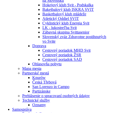
na Slovensku
Hokejový klub Svit - Podskalka
Baketbalový klub ISKRA SVIT
Basketbalový klub mládeže
Atletický Oddiel SVIT
Cyklistický klub Energia Svit
LK - lukostreľba Svit
Zábavná skupina Svittasenior
Slovenský zväz Zdravotne postihnutých
vo Svite
Doprava
Cestovný poriadok MHD Svit
Cestovný poriadok ŽSR
Cestovný poriadok SAD
Ohlasovňa pobytu
Mapa mesta
Partnerské mestá
Knurów
Česká Třebová
San Lorenzo in Campo
Partizánske
Prehlásenie o spracovaní osobných údajov
Technické služby
Oznamy
Samospráva