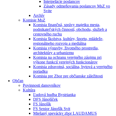
Interpelácie poslancov
Zásady odmeňovania poslancov MsZ vo
Svite
Archív
Komisie MsZ
Komisia finančná, správy majetku mesta,
podnikateľských činností, obchodu, služieb a
cestovného ruchu
Komisia školstva, kultúry, športu, mládeže,
regionálneho rozvoja a mediálna
Komisia výstavby, životného prostredia,
architektúry a urbanizmu
Komisia na ochranu verejného záujmu pri
výkone funkcií verejných funkcionárov
Komisia zdravotná, sociálna, bytová a verejného
poriadku
Komisia pre Zbor pre občianske záležitosti
Občan
Povinnosti danovníkov
Kultúra
Ľudová hudba Bystrianka
DFS Jánošíček
FS Jánošík
FS Senior Jánošík Svit
Miešaný spevácky zbor LAUDAMUS