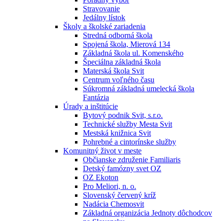
Stravovanie
Jedálny lístok
Školy a školské zariadenia
Stredná odborná škola
Spojená škola, Mierová 134
Základná škola ul. Komenského
Špeciálna základná škola
Materská škola Svit
Centrum voľného času
Súkromná základná umelecká škola
Fantázia
Úrady a inštitúcie
Bytový podnik Svit, s.r.o.
Technické služby Mesta Svit
Mestská knižnica Svit
Pohrebné a cintorínske služby
Komunitný život v meste
Občianske združenie Familiaris
Detský famózny svet OZ
OZ Ekoton
Pro Meliori, n. o.
Slovenský červený kríž
Nadácia Chemosvit
Základná organizácia Jednoty dôchodcov