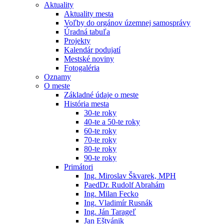
Aktuality
Aktuality mesta
Voľby do orgánov územnej samosprávy
Úradná tabuľa
Projekty
Kalendár podujatí
Mestské noviny
Fotogaléria
Oznamy
O meste
Základné údaje o meste
História mesta
30-te roky
40-te a 50-te roky
60-te roky
70-te roky
80-te roky
90-te roky
Primátori
Ing. Miroslav Škvarek, MPH
PaedDr. Rudolf Abrahám
Ing. Milan Fecko
Ing. Vladimír Rusnák
Ing. Ján Tarageľ
Jan Eštvánik