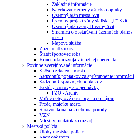
Základné informácie
Navrhované zmeny a⁄alebo doplnky
Územný plán mesta Svit
Územný projekt zóny sídliska „E“ Svit
Územný plán zóny Breziny Svit
Smernica o obstarávaní územných plánov
mesta
Mapová služba
Zoznam dlžníkov
Štatút športovec roka
Koncepcia rozvoja v tepelnej energetike
Povinne zverejňované informácie
Spôsob zriadenia mesta
Sadzobník poplatkov za sprístupnenie informácií
Sadzobník správnych poplatkov
Faktúry, zmluvy a objednávky
FZO - Archív
Voľné nebytové priestory na prenájom
Predaj majetku mesta
Správne konania - ochrana prírody
VZN
Miestny poplatok za rozvoj
Mestská polícia
Úlohy mestskej polície
Rady občanom