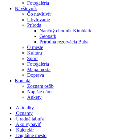
Fotogaléria
Návštevník
Čo navštíviť
Ubytovanie
Príroda
Náučný chodník Kimbiark
Geopark
Prírodná rezervácia Baba
O meste
Kultúra
Šport
Fotogaléria
Mapa mesta
Doprava
Kontakt
Zoznam osôb
Napíšte nám
Ankety
Aktuality
Oznamy
Úradná tabuľa
Ako vybaviť
Kalendár
Digitálne mesto