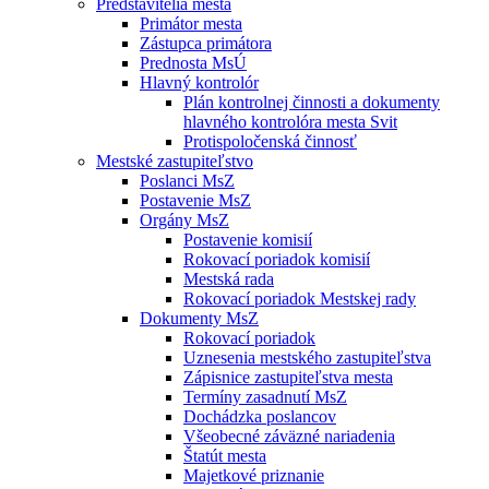
Predstavitelia mesta
Primátor mesta
Zástupca primátora
Prednosta MsÚ
Hlavný kontrolór
Plán kontrolnej činnosti a dokumenty
hlavného kontrolóra mesta Svit
Protispoločenská činnosť
Mestské zastupiteľstvo
Poslanci MsZ
Postavenie MsZ
Orgány MsZ
Postavenie komisií
Rokovací poriadok komisií
Mestská rada
Rokovací poriadok Mestskej rady
Dokumenty MsZ
Rokovací poriadok
Uznesenia mestského zastupiteľstva
Zápisnice zastupiteľstva mesta
Termíny zasadnutí MsZ
Dochádzka poslancov
Všeobecné záväzné nariadenia
Štatút mesta
Majetkové priznanie