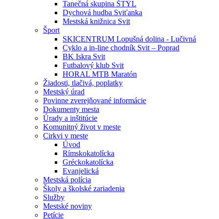
Tanečná skupina ŠTÝL
Dychová hudba Sviťanka
Mestská knižnica Svit
Šport
SKICENTRUM Lopušná dolina - Lučivná
Cyklo a in-line chodník Svit – Poprad
BK Iskra Svit
Futbalový klub Svit
HORAL MTB Maratón
Žiadosti, tlačivá, poplatky
Mestský úrad
Povinne zverejňované informácie
Dokumenty mesta
Úrady a inštitúcie
Komunitný život v meste
Cirkvi v meste
Úvod
Rímskokatolícka
Gréckokatolícka
Evanjelická
Mestská polícia
Školy a školské zariadenia
Služby
Mestské noviny
Petície