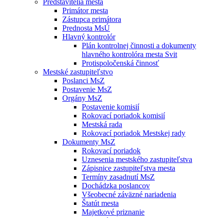
Predstavitelia mesta
Primátor mesta
Zástupca primátora
Prednosta MsÚ
Hlavný kontrolór
Plán kontrolnej činnosti a dokumenty
hlavného kontrolóra mesta Svit
Protispoločenská činnosť
Mestské zastupiteľstvo
Poslanci MsZ
Postavenie MsZ
Orgány MsZ
Postavenie komisií
Rokovací poriadok komisií
Mestská rada
Rokovací poriadok Mestskej rady
Dokumenty MsZ
Rokovací poriadok
Uznesenia mestského zastupiteľstva
Zápisnice zastupiteľstva mesta
Termíny zasadnutí MsZ
Dochádzka poslancov
Všeobecné záväzné nariadenia
Štatút mesta
Majetkové priznanie