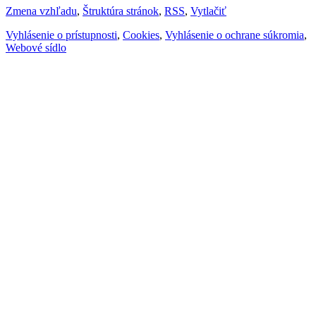
Zmena vzhľadu
,
Štruktúra stránok
,
RSS
,
Vytlačiť
Vyhlásenie o prístupnosti
,
Cookies
,
Vyhlásenie o ochrane súkromia
,
Webové sídlo