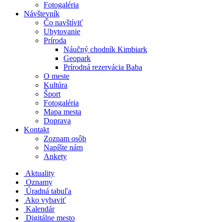
Fotogaléria
Návštevník
Čo navštíviť
Ubytovanie
Príroda
Náučný chodník Kimbiark
Geopark
Prírodná rezervácia Baba
O meste
Kultúra
Šport
Fotogaléria
Mapa mesta
Doprava
Kontakt
Zoznam osôb
Napíšte nám
Ankety
Aktuality
Oznamy
Úradná tabuľa
Ako vybaviť
Kalendár
Digitálne mesto