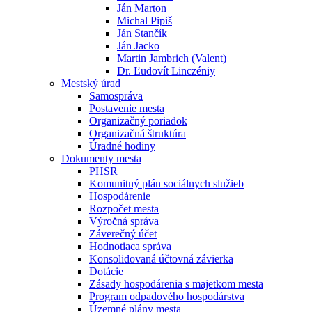
Ján Marton
Michal Pipiš
Ján Stančík
Ján Jacko
Martin Jambrich (Valent)
Dr. Ľudovít Linczéniy
Mestský úrad
Samospráva
Postavenie mesta
Organizačný poriadok
Organizačná štruktúra
Úradné hodiny
Dokumenty mesta
PHSR
Komunitný plán sociálnych služieb
Hospodárenie
Rozpočet mesta
Výročná správa
Záverečný účet
Hodnotiaca správa
Konsolidovaná účtovná závierka
Dotácie
Zásady hospodárenia s majetkom mesta
Program odpadového hospodárstva
Územné plány mesta