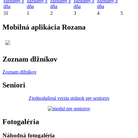
záznamy z
záznamy z
záznamy z
záznamy z
záznamy z
dňa
dňa
dňa
dňa
dňa
31
1
2
3
4
5
Mobilná aplikácia Rozana
Zoznam dlžníkov
Zoznam dlžníkov
Seniori
Zjednodušená verzia stránok pre seniorov
Fotogaléria
Náhodná fotogaléria