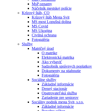
MsP oznamy
Náčelník mestskej polície
Krízový štáb, CO
Krízový štáb Mesta Svit
MS most Lopušná dolina
MS Covid
MS Ukrajina
Civilná ochrana
Fotogaléria
Služby
Matričný úrad
O matrike
Elektronická matrika
Ako vybaviť
Sadzobník správnych poplatkov
Dokumenty na stiahnutie
Fotogaléria
Sociálne služby
Základné informácie
Denný stacionár
Opatrovateľská služba
Zariadenie pre seniorov
Sociálny podnik mesta Svit, s.r.o.
Základné informácie
Poradny výbor