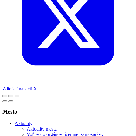
Zdieľať na sieti X
Mesto
Aktuality
Aktuality mesta
Voľby do orgánov územnej samosprávy