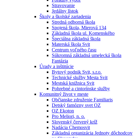
Stravovanie
Jedálny lístok
Školy a školské zariadenia
Stredná odborná škola
Spojená škola, Mierová 134
Základná škola ul. Komenského
Špeciálna základná škola
Materská škola Svit
Centrum voľného času
Súkromná základná umelecká škola
Fantázia
Úrady a inštitúcie
Bytový podnik Svit, s.r.o.
Technické služby Mesta Svit
Mestská knižnica Svit
Pohrebné a cintorínske služby
Komunitný život v meste
Občianske združenie Familiaris
Detský famózny svet OZ
OZ Ekoton
Pro Meliori, n. o.
Slovenský červený kríž
Nadácia Chemosvit
Základná organizácia Jednoty dôchodcov