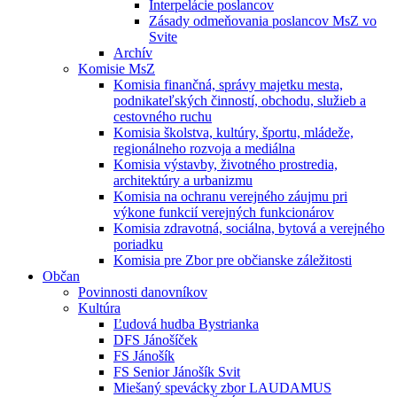
Interpelácie poslancov
Zásady odmeňovania poslancov MsZ vo
Svite
Archív
Komisie MsZ
Komisia finančná, správy majetku mesta,
podnikateľských činností, obchodu, služieb a
cestovného ruchu
Komisia školstva, kultúry, športu, mládeže,
regionálneho rozvoja a mediálna
Komisia výstavby, životného prostredia,
architektúry a urbanizmu
Komisia na ochranu verejného záujmu pri
výkone funkcií verejných funkcionárov
Komisia zdravotná, sociálna, bytová a verejného
poriadku
Komisia pre Zbor pre občianske záležitosti
Občan
Povinnosti danovníkov
Kultúra
Ľudová hudba Bystrianka
DFS Jánošíček
FS Jánošík
FS Senior Jánošík Svit
Miešaný spevácky zbor LAUDAMUS