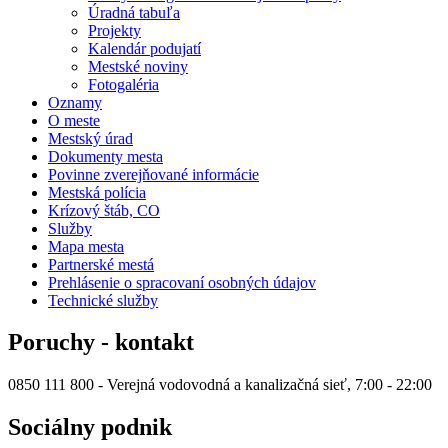
Úradná tabuľa
Projekty
Kalendár podujatí
Mestské noviny
Fotogaléria
Oznamy
O meste
Mestský úrad
Dokumenty mesta
Povinne zverejňované informácie
Mestská polícia
Krízový štáb, CO
Služby
Mapa mesta
Partnerské mestá
Prehlásenie o spracovaní osobných údajov
Technické služby
Poruchy - kontakt
0850 111 800 - Verejná vodovodná a kanalizačná sieť, 7:00 - 22:00
Sociálny podnik