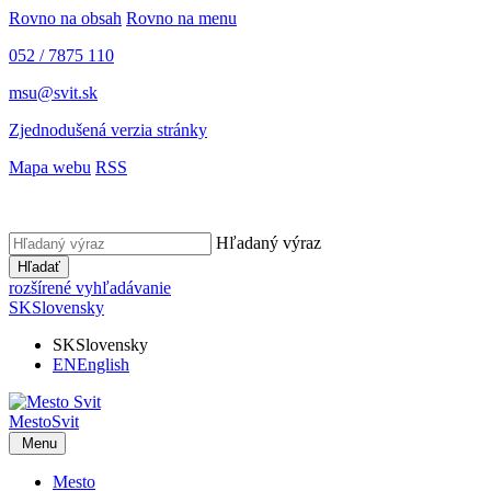
Rovno na obsah
Rovno na menu
052 / 7875 110
msu@svit.sk
Zjednodušená verzia stránky
Mapa webu
RSS
Hľadaný výraz
Hľadať
rozšírené vyhľadávanie
SK
Slovensky
SK
Slovensky
EN
English
Mesto
Svit
Menu
Mesto