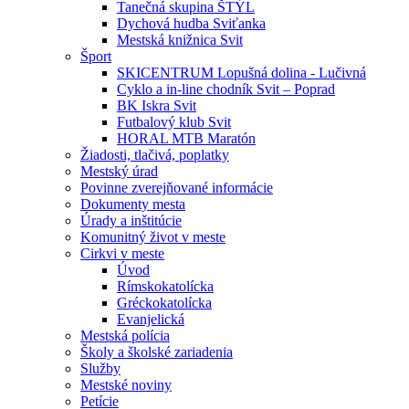
Tanečná skupina ŠTÝL
Dychová hudba Sviťanka
Mestská knižnica Svit
Šport
SKICENTRUM Lopušná dolina - Lučivná
Cyklo a in-line chodník Svit – Poprad
BK Iskra Svit
Futbalový klub Svit
HORAL MTB Maratón
Žiadosti, tlačivá, poplatky
Mestský úrad
Povinne zverejňované informácie
Dokumenty mesta
Úrady a inštitúcie
Komunitný život v meste
Cirkvi v meste
Úvod
Rímskokatolícka
Gréckokatolícka
Evanjelická
Mestská polícia
Školy a školské zariadenia
Služby
Mestské noviny
Petície