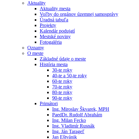
Aktuality
Aktuality mesta
Voľby do orgánov územnej samosprávy
Úradná tabuľa
Projekty
Kalendár podujatí
Mestské noviny
Fotogaléria
Oznamy
O meste
Základné údaje o meste
História mesta
30-te roky
40-te a 50-te roky
60-te roky
70-te roky
80-te roky
90-te roky
Primátori
Ing. Miroslav Škvarek, MPH
PaedDr. Rudolf Abrahám
Ing. Milan Fecko
Ing. Vladimír Rusnák
Ing. Ján Tarageľ
Jan Eštvánik