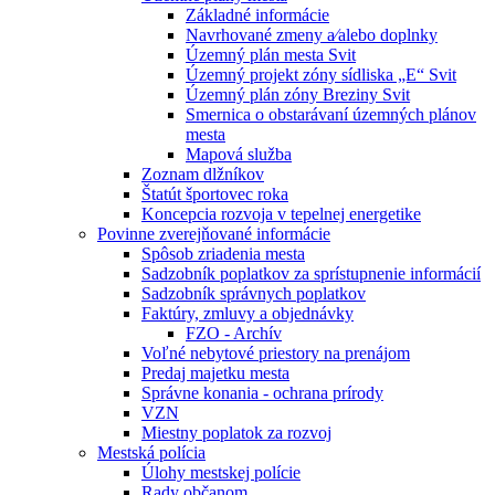
Základné informácie
Navrhované zmeny a⁄alebo doplnky
Územný plán mesta Svit
Územný projekt zóny sídliska „E“ Svit
Územný plán zóny Breziny Svit
Smernica o obstarávaní územných plánov
mesta
Mapová služba
Zoznam dlžníkov
Štatút športovec roka
Koncepcia rozvoja v tepelnej energetike
Povinne zverejňované informácie
Spôsob zriadenia mesta
Sadzobník poplatkov za sprístupnenie informácií
Sadzobník správnych poplatkov
Faktúry, zmluvy a objednávky
FZO - Archív
Voľné nebytové priestory na prenájom
Predaj majetku mesta
Správne konania - ochrana prírody
VZN
Miestny poplatok za rozvoj
Mestská polícia
Úlohy mestskej polície
Rady občanom