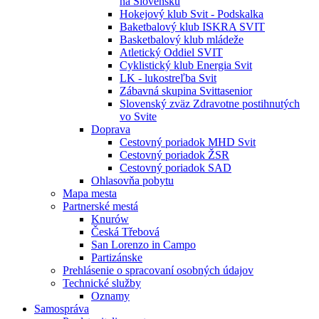
na Slovensku
Hokejový klub Svit - Podskalka
Baketbalový klub ISKRA SVIT
Basketbalový klub mládeže
Atletický Oddiel SVIT
Cyklistický klub Energia Svit
LK - lukostreľba Svit
Zábavná skupina Svittasenior
Slovenský zväz Zdravotne postihnutých
vo Svite
Doprava
Cestovný poriadok MHD Svit
Cestovný poriadok ŽSR
Cestovný poriadok SAD
Ohlasovňa pobytu
Mapa mesta
Partnerské mestá
Knurów
Česká Třebová
San Lorenzo in Campo
Partizánske
Prehlásenie o spracovaní osobných údajov
Technické služby
Oznamy
Samospráva