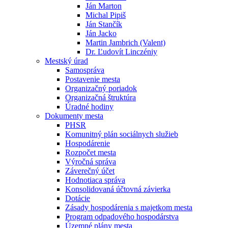
Ján Marton
Michal Pipiš
Ján Stančík
Ján Jacko
Martin Jambrich (Valent)
Dr. Ľudovít Linczéniy
Mestský úrad
Samospráva
Postavenie mesta
Organizačný poriadok
Organizačná štruktúra
Úradné hodiny
Dokumenty mesta
PHSR
Komunitný plán sociálnych služieb
Hospodárenie
Rozpočet mesta
Výročná správa
Záverečný účet
Hodnotiaca správa
Konsolidovaná účtovná závierka
Dotácie
Zásady hospodárenia s majetkom mesta
Program odpadového hospodárstva
Územné plány mesta