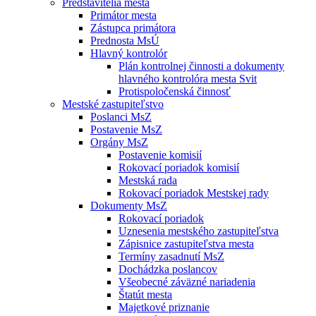
Predstavitelia mesta
Primátor mesta
Zástupca primátora
Prednosta MsÚ
Hlavný kontrolór
Plán kontrolnej činnosti a dokumenty
hlavného kontrolóra mesta Svit
Protispoločenská činnosť
Mestské zastupiteľstvo
Poslanci MsZ
Postavenie MsZ
Orgány MsZ
Postavenie komisií
Rokovací poriadok komisií
Mestská rada
Rokovací poriadok Mestskej rady
Dokumenty MsZ
Rokovací poriadok
Uznesenia mestského zastupiteľstva
Zápisnice zastupiteľstva mesta
Termíny zasadnutí MsZ
Dochádzka poslancov
Všeobecné záväzné nariadenia
Štatút mesta
Majetkové priznanie