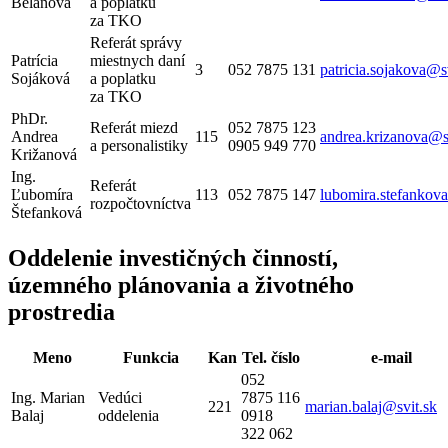
Belanová
a poplatku
za TKO
Referát správy
Patrícia
miestnych daní
3
052 7875 131
patricia.sojakova@s
Sojáková
a poplatku
za TKO
PhDr.
Referát miezd
052 7875 123
Andrea
115
andrea.krizanova@s
a personalistiky
0905 949 770
Križanová
Ing.
Referát
Ľubomíra
113
052 7875 147
lubomira.stefankov
rozpočtovníctva
Štefanková
Oddelenie investičných činností,
územného plánovania a životného
prostredia
Meno
Funkcia
Kan
Tel. číslo
e-mail
052
Ing. Marian
Vedúci
7875 116
221
marian.balaj@svit.sk
Balaj
oddelenia
0918
322 062