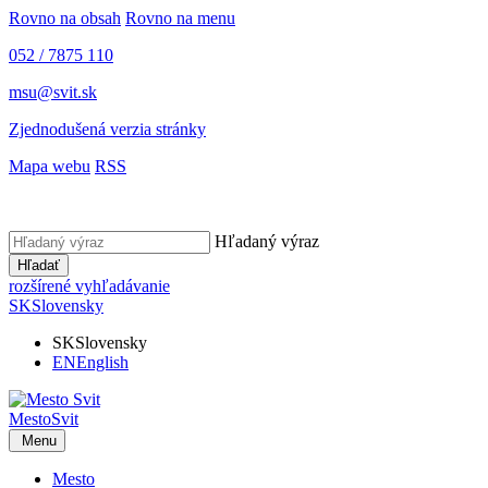
Rovno na obsah
Rovno na menu
052 / 7875 110
msu@svit.sk
Zjednodušená verzia stránky
Mapa webu
RSS
Hľadaný výraz
Hľadať
rozšírené vyhľadávanie
SK
Slovensky
SK
Slovensky
EN
English
Mesto
Svit
Menu
Mesto