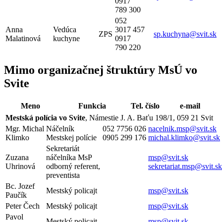
0917
789 300
052
Anna
Vedúca
3017 457
ZPS
sp.kuchyna@svit.sk
Malatinová
kuchyne
0917
790 220
Mimo organizačnej štruktúry MsÚ vo
Svite
Meno
Funkcia
Tel. číslo
e-mail
Mestská polícia vo Svite
, Námestie J. A. Baťu 198/1, 059 21 Svit
Mgr. Michal
Náčelník
052 7756 026
nacelnik.msp@svit.sk
Klimko
Mestskej polície
0905 299 176
michal.klimko@svit.sk
Sekretariát
Zuzana
náčelníka MsP
msp@svit.sk
Uhrinová
odborný referent,
sekretariat.msp@svit.sk
preventista
Bc. Jozef
Mestský policajt
msp@svit.sk
Paučík
Peter Čech
Mestský policajt
msp@svit.sk
Pavol
Mestský policajt
msp@svit.sk