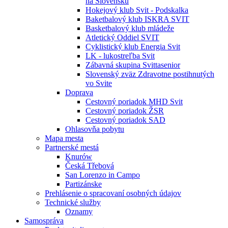
na Slovensku
Hokejový klub Svit - Podskalka
Baketbalový klub ISKRA SVIT
Basketbalový klub mládeže
Atletický Oddiel SVIT
Cyklistický klub Energia Svit
LK - lukostreľba Svit
Zábavná skupina Svittasenior
Slovenský zväz Zdravotne postihnutých
vo Svite
Doprava
Cestovný poriadok MHD Svit
Cestovný poriadok ŽSR
Cestovný poriadok SAD
Ohlasovňa pobytu
Mapa mesta
Partnerské mestá
Knurów
Česká Třebová
San Lorenzo in Campo
Partizánske
Prehlásenie o spracovaní osobných údajov
Technické služby
Oznamy
Samospráva