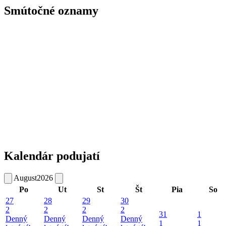
Smútočné oznamy
Kalendár podujatí
August
2026
Po
Ut
St
Št
Pia
So
27
28
29
30
2
2
2
2
31
1
Denný
Denný
Denný
Denný
1
1