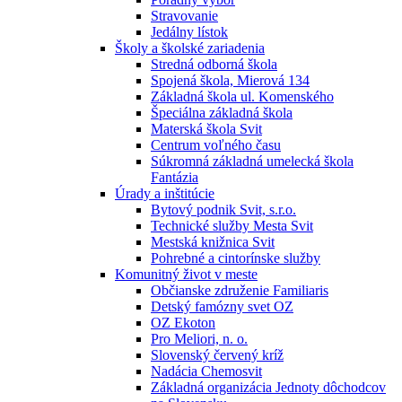
Stravovanie
Jedálny lístok
Školy a školské zariadenia
Stredná odborná škola
Spojená škola, Mierová 134
Základná škola ul. Komenského
Špeciálna základná škola
Materská škola Svit
Centrum voľného času
Súkromná základná umelecká škola
Fantázia
Úrady a inštitúcie
Bytový podnik Svit, s.r.o.
Technické služby Mesta Svit
Mestská knižnica Svit
Pohrebné a cintorínske služby
Komunitný život v meste
Občianske združenie Familiaris
Detský famózny svet OZ
OZ Ekoton
Pro Meliori, n. o.
Slovenský červený kríž
Nadácia Chemosvit
Základná organizácia Jednoty dôchodcov