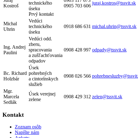
Juraj
0903 117 673
technického
juraj.kostros@tssvit.sk
Kostroš
0905 703 606
úseku
Prvý kontakt
Vedúci
Michal
technického
0918 686 631
michal.uhrin@tssvit.sk
Uhrin
úseku
Vedúci odd.
zberu,
Ing. Andrej
spracovania
0908 428 997
odpady@tssvit.sk
Paulini
a zušľachťovania
odpadov
Úsek
Bc. Richard
pohrebných
0908 026 566
pohrebnesluzby@tssvit
Holzbár
a cintorínskych
služieb
Mgr.
Úsek verejnej
Marcela
0908 429 312
zelen@tssvit.sk
zelene
Sedlák
Kontakt
Zoznam osôb
Napíšte nám
Ankety