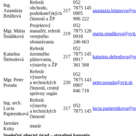
Referát
052
Ing.
obchodu,
7875 145
Anastázia
217
anastazia.brtanova@sv
podnikateľských
0905
Brtáňová
činností a ŽP
906 222
Projektový
052
Mgr. Mária
manažér, referát
7875 120
219
maria.smalikova@svit
Šmáliková
verejného
0918
obstarávania
246 663
Referát
052
Katarína
územného
7875 145
217
katarina.slebodova@sv
Šlebodová
plánovania,
0917
výstavby a ŽP
361 568
Referát
052
výstavby
Mgr. Peter
7875 143
a technických
220
peter.porada@svit.sk
Porada
0907
činností, cestný
846 718
správny orgán
Referát
Ing. arch.
výstavby
052
Lucia
217
lucia.papiernikova@sv
a technických
7875 145
Papierniková
činností
Jaroslav
murár
Koky
Spoločný obecný úrad – stavebné konania