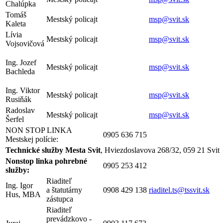
Chalúpka
Tomáš
Mestský policajt
msp@svit.sk
Kaleta
Lívia
Mestský policajt
msp@svit.sk
Vojsovičová
Ing. Jozef
Mestský policajt
msp@svit.sk
Bachleda
Ing. Viktor
Mestský policajt
msp@svit.sk
Rusiňák
Radoslav
Mestský policajt
msp@svit.sk
Šerfel
NON STOP LINKA
0905 636 715
Mestskej polície:
Technické služby Mesta Svit
, Hviezdoslavova 268/32, 059 21 Svit
Nonstop linka pohrebné
0905 253 412
služby:
Riaditeľ
Ing. Igor
a štatutárny
0908 429 138
riaditel.ts@tssvit.sk
Hus, MBA
zástupca
Riaditeľ
prevádzkovo -