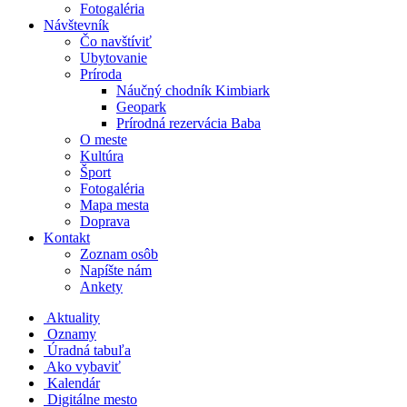
Fotogaléria
Návštevník
Čo navštíviť
Ubytovanie
Príroda
Náučný chodník Kimbiark
Geopark
Prírodná rezervácia Baba
O meste
Kultúra
Šport
Fotogaléria
Mapa mesta
Doprava
Kontakt
Zoznam osôb
Napíšte nám
Ankety
Aktuality
Oznamy
Úradná tabuľa
Ako vybaviť
Kalendár
Digitálne mesto