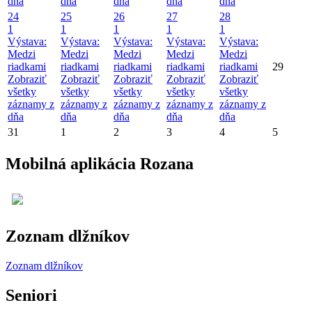
dňa
dňa
dňa
dňa
dňa
24
25
26
27
28
1
1
1
1
1
Výstava:
Výstava:
Výstava:
Výstava:
Výstava:
Medzi
Medzi
Medzi
Medzi
Medzi
riadkami
riadkami
riadkami
riadkami
riadkami
29
Zobraziť
Zobraziť
Zobraziť
Zobraziť
Zobraziť
všetky
všetky
všetky
všetky
všetky
záznamy z
záznamy z
záznamy z
záznamy z
záznamy z
dňa
dňa
dňa
dňa
dňa
31
1
2
3
4
5
Mobilná aplikácia Rozana
Zoznam dlžníkov
Zoznam dlžníkov
Seniori