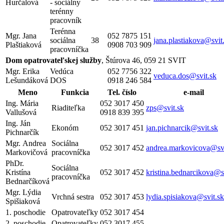
Hurčalová
- sociálny
terénny
pracovník
Terénna
Mgr. Jana
052 7875 151
sociálna
38
jana.plastiakova@svit
Plaštiaková
0908 703 909
pracovníčka
Dom opatrovateľskej služby
, Štúrova 46, 059 21 SVIT
Mgr. Erika
Vedúca
052 7756 322
veduca.dos@svit.sk
Lešundáková
DOS
0918 246 584
Meno
Funkcia
Tel. číslo
e-mail
Ing. Mária
052 3017 450
Riaditeľka
zps@svit.sk
Vallušová
0918 839 395
Ing. Ján
Ekonóm
052 3017 451
jan.pichnarcik@svit.sk
Pichnarčík
Mgr. Andrea
Sociálna
052 3017 452
andrea.markovicova@svi
Markovičová
pracovníčka
PhDr.
Sociálna
Kristína
052 3017 452
kristina.bednarcikova@s
pracovníčka
Bednarčíková
Mgr. Lýdia
Vrchná sestra
052 3017 453
lydia.spisiakova@svit.sk
Spišiaková
1. poschodie
Opatrovateľky
052 3017 454
2. poschodie
Opatrovateľky
052 3017 455