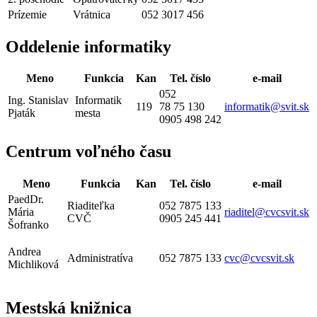
Prízemie
Vrátnica
052 3017 456
Oddelenie informatiky
Meno
Funkcia
Kan
Tel. číslo
e-mail
052
Ing. Stanislav
Informatik
119
78 75 130
informatik@svit.sk
Pjaták
mesta
0905 498 242
Centrum voľného času
Meno
Funkcia
Kan
Tel. číslo
e-mail
PaedDr.
Riaditeľka
052 7875 133
Mária
riaditel@cvcsvit.sk
CVČ
0905 245 441
Šofranko
Andrea
Administratíva
052 7875 133
cvc@cvcsvit.sk
Michliková
Mestská knižnica