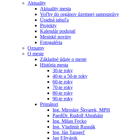
Aktuality
Aktuality mesta
Voľby do orgánov územnej samosprávy
Úradná tabuľa
Projekty
Kalendár podujatí
Mestské noviny
Fotogaléria
Oznamy
O meste
Základné údaje o meste
História mesta
30-te roky
40-te a 50-te roky
60-te roky
70-te roky
80-te roky
90-te roky
Primátori
Ing. Miroslav Škvarek, MPH
PaedDr. Rudolf Abrahám
Ing. Milan Fecko
Ing. Vladimír Rusnák
Ing. Ján Tarageľ
Jan Eštvánik