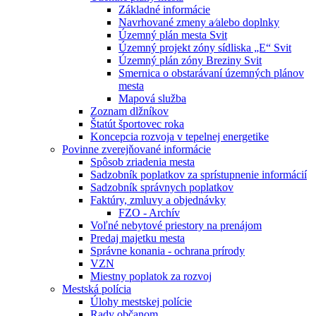
Základné informácie
Navrhované zmeny a⁄alebo doplnky
Územný plán mesta Svit
Územný projekt zóny sídliska „E“ Svit
Územný plán zóny Breziny Svit
Smernica o obstarávaní územných plánov
mesta
Mapová služba
Zoznam dlžníkov
Štatút športovec roka
Koncepcia rozvoja v tepelnej energetike
Povinne zverejňované informácie
Spôsob zriadenia mesta
Sadzobník poplatkov za sprístupnenie informácií
Sadzobník správnych poplatkov
Faktúry, zmluvy a objednávky
FZO - Archív
Voľné nebytové priestory na prenájom
Predaj majetku mesta
Správne konania - ochrana prírody
VZN
Miestny poplatok za rozvoj
Mestská polícia
Úlohy mestskej polície
Rady občanom