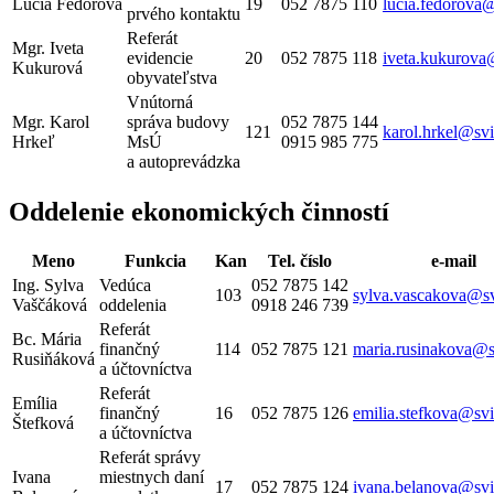
Lucia Fedorová
19
052 7875 110
lucia.fedorova@
prvého kontaktu
Referát
Mgr. Iveta
evidencie
20
052 7875 118
iveta.kukurova
Kukurová
obyvateľstva
Vnútorná
Mgr. Karol
správa budovy
052 7875 144
121
karol.hrkel@svi
Hrkeľ
MsÚ
0915 985 775
a autoprevádzka
Oddelenie ekonomických činností
Meno
Funkcia
Kan
Tel. číslo
e-mail
Ing. Sylva
Vedúca
052 7875 142
103
sylva.vascakova@sv
Vaščáková
oddelenia
0918 246 739
Referát
Bc. Mária
finančný
114
052 7875 121
maria.rusinakova@s
Rusiňáková
a účtovníctva
Referát
Emília
finančný
16
052 7875 126
emilia.stefkova@svi
Štefková
a účtovníctva
Referát správy
Ivana
miestnych daní
17
052 7875 124
ivana.belanova@svi