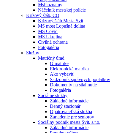
MsP oznamy
Náčelník mestskej polície
Krízový štáb, CO
Krízový štáb Mesta Svit
MS most Lopušná dolina
MS Covid
MS Ukrajina
Civilná ochrana
Fotogaléria
Služby
Matričný úrad
O matrike
Elektronická matrika
Ako vybaviť
Sadzobník správnych poplatkov
Dokumenty na stiahnutie
Fotogaléria
Sociálne služby
Základné informácie
Denný stacionár
Opatrovateľská služba
Zariadenie pre seniorov
Sociálny podnik mesta Svit, s.r.o.
Základné informácie
Poradny výbor