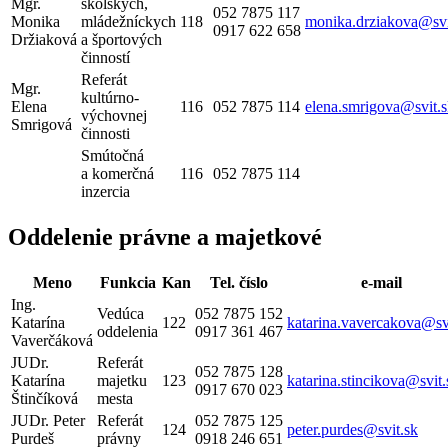
Mgr.
školských,
052 7875 117
Monika
mládežníckych
118
monika.drziakova@svi
0917 622 658
Držiaková
a športových
činností
Referát
Mgr.
kultúrno-
Elena
116
052 7875 114
elena.smrigova@svit.
výchovnej
Smrigová
činnosti
Smútočná
a komerčná
116
052 7875 114
inzercia
Oddelenie právne a majetkové
Meno
Funkcia
Kan
Tel. číslo
e-mail
Ing.
Vedúca
052 7875 152
Katarína
122
katarina.vavercakova@sv
oddelenia
0917 361 467
Vaverčáková
JUDr.
Referát
052 7875 128
Katarína
majetku
123
katarina.stincikova@svit.
0917 670 023
Štinčíková
mesta
JUDr. Peter
Referát
052 7875 125
124
peter.purdes@svit.sk
Purdeš
právny
0918 246 651