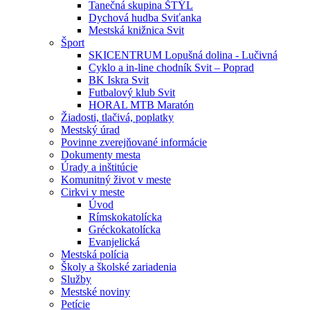
Tanečná skupina ŠTÝL
Dychová hudba Sviťanka
Mestská knižnica Svit
Šport
SKICENTRUM Lopušná dolina - Lučivná
Cyklo a in-line chodník Svit – Poprad
BK Iskra Svit
Futbalový klub Svit
HORAL MTB Maratón
Žiadosti, tlačivá, poplatky
Mestský úrad
Povinne zverejňované informácie
Dokumenty mesta
Úrady a inštitúcie
Komunitný život v meste
Cirkvi v meste
Úvod
Rímskokatolícka
Gréckokatolícka
Evanjelická
Mestská polícia
Školy a školské zariadenia
Služby
Mestské noviny
Petície