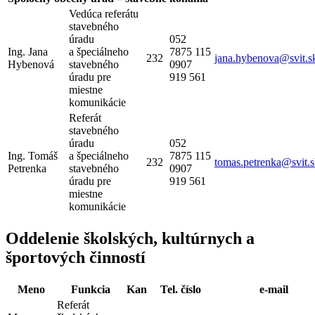
Vedúca referátu
stavebného
úradu
052
Ing. Jana
a špeciálneho
7875 115
232
jana.hybenova@svit.s
Hybenová
stavebného
0907
úradu pre
919 561
miestne
komunikácie
Referát
stavebného
úradu
052
Ing. Tomáš
a špeciálneho
7875 115
232
tomas.petrenka@svit.
Petrenka
stavebného
0907
úradu pre
919 561
miestne
komunikácie
Oddelenie školských, kultúrnych a
športových činností
Meno
Funkcia
Kan
Tel. číslo
e-mail
Referát