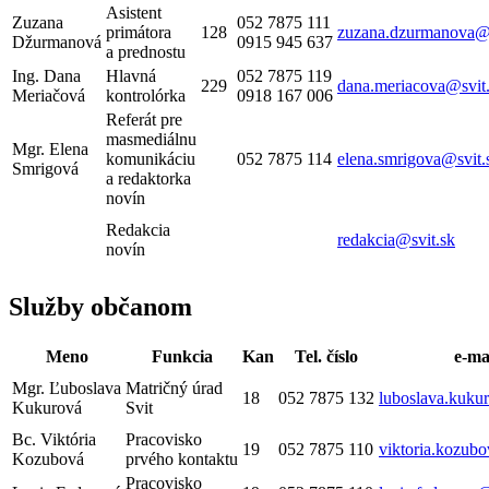
Asistent
Zuzana
052 7875 111
primátora
128
zuzana.dzurmanova
@
Džurmanová
0915 945 637
a prednostu
Ing. Dana
Hlavná
052 7875 119
229
dana.meriacova@svit
Meriačová
kontrolórka
0918 167 006
Referát pre
masmediálnu
Mgr. Elena
komunikáciu
052 7875 114
elena.smrigova@svit.
Smrigová
a redaktorka
novín
Redakcia
redakcia@svit.sk
novín
Služby občanom
Meno
Funkcia
Kan
Tel. číslo
e-ma
Mgr. Ľuboslava
Matričný úrad
18
052 7875 132
luboslava.kuku
Kukurová
Svit
Bc. Viktória
Pracovisko
19
052 7875 110
viktoria.kozub
Kozubová
prvého kontaktu
Pracovisko