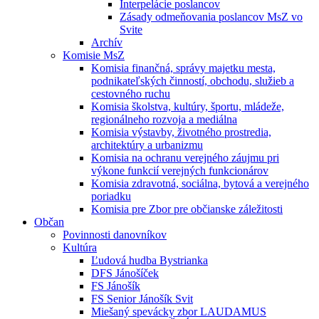
Interpelácie poslancov
Zásady odmeňovania poslancov MsZ vo
Svite
Archív
Komisie MsZ
Komisia finančná, správy majetku mesta,
podnikateľských činností, obchodu, služieb a
cestovného ruchu
Komisia školstva, kultúry, športu, mládeže,
regionálneho rozvoja a mediálna
Komisia výstavby, životného prostredia,
architektúry a urbanizmu
Komisia na ochranu verejného záujmu pri
výkone funkcií verejných funkcionárov
Komisia zdravotná, sociálna, bytová a verejného
poriadku
Komisia pre Zbor pre občianske záležitosti
Občan
Povinnosti danovníkov
Kultúra
Ľudová hudba Bystrianka
DFS Jánošíček
FS Jánošík
FS Senior Jánošík Svit
Miešaný spevácky zbor LAUDAMUS