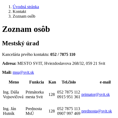
Úvodná stránka
Kontakt
Zoznam osôb
Zoznam osôb
Mestský úrad
Kancelária prvého kontaktu:
052 / 7875 110
Adresa:
MESTO SVIT, Hviezdoslavova 268/32, 059 21 Svit
Mail:
msu@svit.sk
Meno
Funkcia
Kan
Tel.číslo
e-mail
Ing. Dáša
Primátorka
052 7875 112
128
primator@svit.sk
Vojsovičová
mesta Svit
0915 951 361
Ing. Ján
Prednosta
052 7875 113
128
prednosta@svit.sk
Hutník
MsÚ
0907 997 469