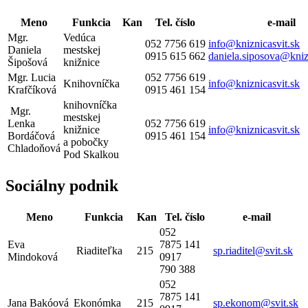
Meno
Funkcia
Kan
Tel. číslo
e-mail
Mgr.
Vedúca
052 7756 619
info@kniznicasvit.sk
Daniela
mestskej
0915 615 662
daniela.siposova@kniz
Šipošová
knižnice
Mgr. Lucia
052 7756 619
Knihovníčka
info@kniznicasvit.sk
Krafčíková
0915 461 154
knihovníčka
Mgr.
mestskej
Lenka
052 7756 619
knižnice
info@kniznicasvit.sk
Bordáčová
0915 461 154
a pobočky
Chladoňová
Pod Skalkou
Sociálny podnik
Meno
Funkcia
Kan
Tel. číslo
e-mail
052
Eva
7875 141
Riaditeľka
215
sp.riaditel@svit.sk
Mindoková
0917
790 388
052
7875 141
Jana Bakóová
Ekonómka
215
sp.ekonom@svit.sk