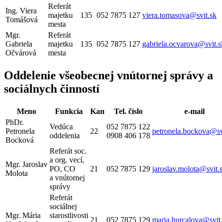
Referát
Ing. Viera
majetku
135
052 7875 127
viera.tomasova@svit.sk
Tomášová
mesta
Mgr.
Referát
Gabriela
majetku
135
052 7875 127
gabriela.ocvarova@svit.s
Očvárová
mesta
Oddelenie všeobecnej vnútornej správy a
sociálnych činností
Meno
Funkcia
Kan
Tel. číslo
e-mail
PhDr.
Vedúca
052 7875 122
Petronela
22
petronela.bockova@sv
oddelenia
0908 406 178
Bocková
Referát soc.
a org. vecí,
Mgr. Jaroslav
PO, CO
21
052 7875 129
jaroslav.molota@svit.
Molota
a vnútornej
správy
Referát
sociálnej
Mgr. Mária
starostlivosti
21
052 7875 129
maria.hurcalova@svit