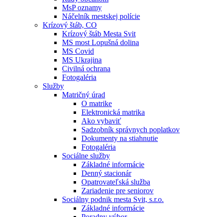
MsP oznamy
Náčelník mestskej polície
Krízový štáb, CO
Krízový štáb Mesta Svit
MS most Lopušná dolina
MS Covid
MS Ukrajina
Civilná ochrana
Fotogaléria
Služby
Matričný úrad
O matrike
Elektronická matrika
Ako vybaviť
Sadzobník správnych poplatkov
Dokumenty na stiahnutie
Fotogaléria
Sociálne služby
Základné informácie
Denný stacionár
Opatrovateľská služba
Zariadenie pre seniorov
Sociálny podnik mesta Svit, s.r.o.
Základné informácie
Poradny výbor