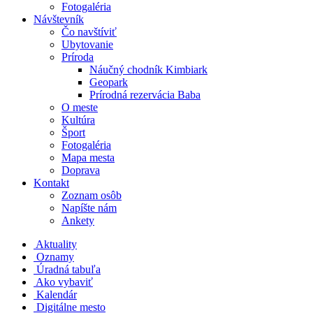
Fotogaléria
Návštevník
Čo navštíviť
Ubytovanie
Príroda
Náučný chodník Kimbiark
Geopark
Prírodná rezervácia Baba
O meste
Kultúra
Šport
Fotogaléria
Mapa mesta
Doprava
Kontakt
Zoznam osôb
Napíšte nám
Ankety
Aktuality
Oznamy
Úradná tabuľa
Ako vybaviť
Kalendár
Digitálne mesto