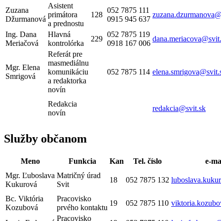
Asistent
Zuzana
052 7875 111
primátora
128
zuzana.dzurmanova
@
Džurmanová
0915 945 637
a prednostu
Ing. Dana
Hlavná
052 7875 119
229
dana.meriacova@svit
Meriačová
kontrolórka
0918 167 006
Referát pre
masmediálnu
Mgr. Elena
komunikáciu
052 7875 114
elena.smrigova@svit.
Smrigová
a redaktorka
novín
Redakcia
redakcia@svit.sk
novín
Služby občanom
Meno
Funkcia
Kan
Tel. číslo
e-ma
Mgr. Ľuboslava
Matričný úrad
18
052 7875 132
luboslava.kuku
Kukurová
Svit
Bc. Viktória
Pracovisko
19
052 7875 110
viktoria.kozub
Kozubová
prvého kontaktu
Pracovisko