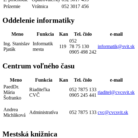
Prízemie
Vrátnica
052 3017 456
Oddelenie informatiky
Meno
Funkcia
Kan
Tel. číslo
e-mail
052
Ing. Stanislav
Informatik
119
78 75 130
informatik@svit.sk
Pjaták
mesta
0905 498 242
Centrum voľného času
Meno
Funkcia
Kan
Tel. číslo
e-mail
PaedDr.
Riaditeľka
052 7875 133
Mária
riaditel@cvcsvit.sk
CVČ
0905 245 441
Šofranko
Andrea
Administratíva
052 7875 133
cvc@cvcsvit.sk
Michliková
Mestská knižnica