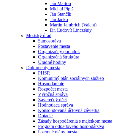
Ján Marton
Michal Pipiš
Ján Stančík
Ján Jacko
Martin Jambrich (Valent)
Dr. Ľudovít Linczéniy
Mestský úrad
Samospráva
Postavenie mesta
Organizačný poriadok
Organizačná štruktúra
Úradné hodiny
Dokumenty mesta
PHSR
Komunitný plán sociálnych služieb
Hospodárenie
Rozpočet mesta
Výročná správa
Záverečný účet
Hodnotiaca správa
Konsolidovaná účtovná závierka
Dotácie
Zásady hospodárenia s majetkom mesta
Program odpadového hospodárstva
Územné plány mesta