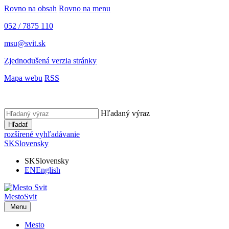
Rovno na obsah
Rovno na menu
052 / 7875 110
msu@svit.sk
Zjednodušená verzia stránky
Mapa webu
RSS
Hľadaný výraz
Hľadať
rozšírené vyhľadávanie
SK
Slovensky
SK
Slovensky
EN
English
Mesto
Svit
Menu
Mesto