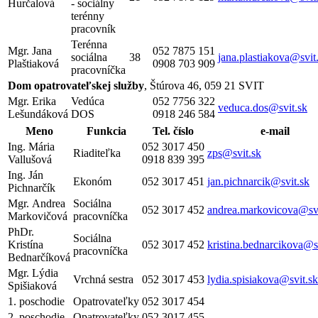
Hurčalová
- sociálny
terénny
pracovník
Terénna
Mgr. Jana
052 7875 151
sociálna
38
jana.plastiakova@svit
Plaštiaková
0908 703 909
pracovníčka
Dom opatrovateľskej služby
, Štúrova 46, 059 21 SVIT
Mgr. Erika
Vedúca
052 7756 322
veduca.dos@svit.sk
Lešundáková
DOS
0918 246 584
Meno
Funkcia
Tel. číslo
e-mail
Ing. Mária
052 3017 450
Riaditeľka
zps@svit.sk
Vallušová
0918 839 395
Ing. Ján
Ekonóm
052 3017 451
jan.pichnarcik@svit.sk
Pichnarčík
Mgr. Andrea
Sociálna
052 3017 452
andrea.markovicova@svi
Markovičová
pracovníčka
PhDr.
Sociálna
Kristína
052 3017 452
kristina.bednarcikova@s
pracovníčka
Bednarčíková
Mgr. Lýdia
Vrchná sestra
052 3017 453
lydia.spisiakova@svit.sk
Spišiaková
1. poschodie
Opatrovateľky
052 3017 454
2. poschodie
Opatrovateľky
052 3017 455