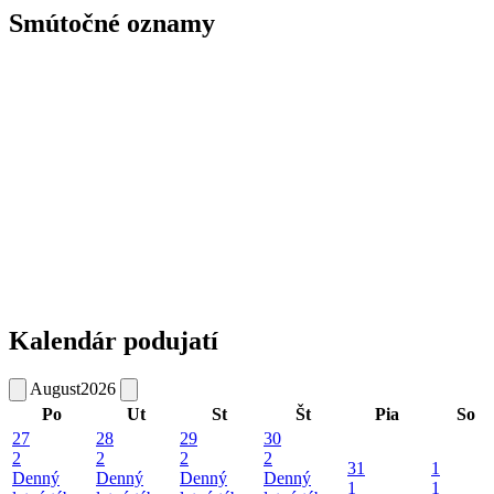
Smútočné oznamy
Kalendár podujatí
August
2026
Po
Ut
St
Št
Pia
So
27
28
29
30
2
2
2
2
31
1
Denný
Denný
Denný
Denný
1
1