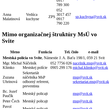
0917
789 300
052
Anna
Vedúca
3017 457
ZPS
sp.kuchyna@svit.sk
Malatinová
kuchyne
0917
790 220
Mimo organizačnej štruktúry MsÚ vo
Svite
Meno
Funkcia
Tel. číslo
e-mail
Mestská polícia vo Svite
, Námestie J. A. Baťu 198/1, 059 21 Svit
Mgr. Michal
Náčelník
052 7756 026
nacelnik.msp@svit.sk
Klimko
Mestskej polície
0905 299 176
michal.klimko@svit.sk
Sekretariát
Zuzana
náčelníka MsP
msp@svit.sk
Uhrinová
odborný referent,
sekretariat.msp@svit.sk
preventista
Bc. Jozef
Mestský policajt
msp@svit.sk
Paučík
Peter Čech
Mestský policajt
msp@svit.sk
Pavol
Mestský policajt
msp@svit.sk