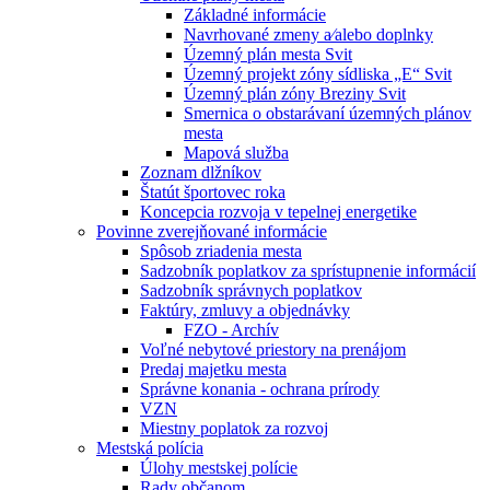
Základné informácie
Navrhované zmeny a⁄alebo doplnky
Územný plán mesta Svit
Územný projekt zóny sídliska „E“ Svit
Územný plán zóny Breziny Svit
Smernica o obstarávaní územných plánov
mesta
Mapová služba
Zoznam dlžníkov
Štatút športovec roka
Koncepcia rozvoja v tepelnej energetike
Povinne zverejňované informácie
Spôsob zriadenia mesta
Sadzobník poplatkov za sprístupnenie informácií
Sadzobník správnych poplatkov
Faktúry, zmluvy a objednávky
FZO - Archív
Voľné nebytové priestory na prenájom
Predaj majetku mesta
Správne konania - ochrana prírody
VZN
Miestny poplatok za rozvoj
Mestská polícia
Úlohy mestskej polície
Rady občanom