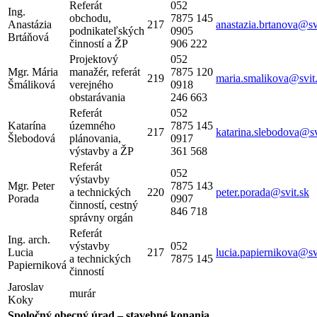
Referát
052
Ing.
obchodu,
7875 145
Anastázia
217
anastazia.brtanova@sv
podnikateľských
0905
Brtáňová
činností a ŽP
906 222
Projektový
052
Mgr. Mária
manažér, referát
7875 120
219
maria.smalikova@svit
Šmáliková
verejného
0918
obstarávania
246 663
Referát
052
Katarína
územného
7875 145
217
katarina.slebodova@sv
Šlebodová
plánovania,
0917
výstavby a ŽP
361 568
Referát
052
výstavby
Mgr. Peter
7875 143
a technických
220
peter.porada@svit.sk
Porada
0907
činností, cestný
846 718
správny orgán
Referát
Ing. arch.
výstavby
052
Lucia
217
lucia.papiernikova@sv
a technických
7875 145
Papierniková
činností
Jaroslav
murár
Koky
Spoločný obecný úrad – stavebné konania