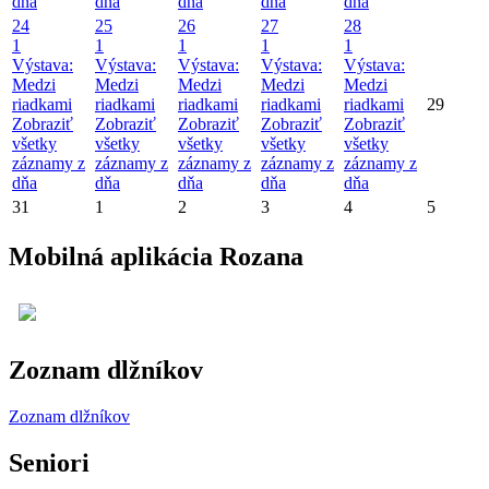
dňa
dňa
dňa
dňa
dňa
24
25
26
27
28
1
1
1
1
1
Výstava:
Výstava:
Výstava:
Výstava:
Výstava:
Medzi
Medzi
Medzi
Medzi
Medzi
riadkami
riadkami
riadkami
riadkami
riadkami
29
Zobraziť
Zobraziť
Zobraziť
Zobraziť
Zobraziť
všetky
všetky
všetky
všetky
všetky
záznamy z
záznamy z
záznamy z
záznamy z
záznamy z
dňa
dňa
dňa
dňa
dňa
31
1
2
3
4
5
Mobilná aplikácia Rozana
Zoznam dlžníkov
Zoznam dlžníkov
Seniori