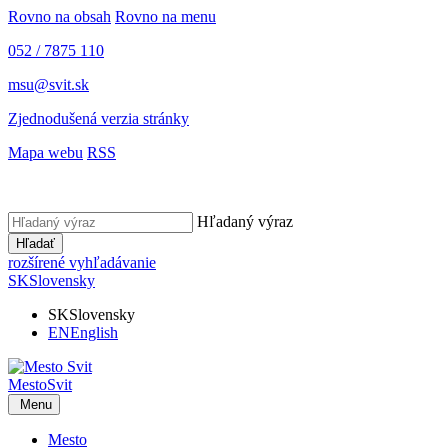
Rovno na obsah
Rovno na menu
052 / 7875 110
msu@svit.sk
Zjednodušená verzia stránky
Mapa webu
RSS
Hľadaný výraz
Hľadať
rozšírené vyhľadávanie
SK
Slovensky
SK
Slovensky
EN
English
Mesto
Svit
Menu
Mesto