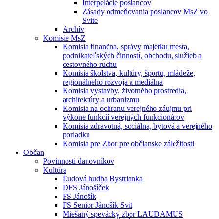
Interpelácie poslancov
Zásady odmeňovania poslancov MsZ vo
Svite
Archív
Komisie MsZ
Komisia finančná, správy majetku mesta,
podnikateľských činností, obchodu, služieb a
cestovného ruchu
Komisia školstva, kultúry, športu, mládeže,
regionálneho rozvoja a mediálna
Komisia výstavby, životného prostredia,
architektúry a urbanizmu
Komisia na ochranu verejného záujmu pri
výkone funkcií verejných funkcionárov
Komisia zdravotná, sociálna, bytová a verejného
poriadku
Komisia pre Zbor pre občianske záležitosti
Občan
Povinnosti danovníkov
Kultúra
Ľudová hudba Bystrianka
DFS Jánošíček
FS Jánošík
FS Senior Jánošík Svit
Miešaný spevácky zbor LAUDAMUS