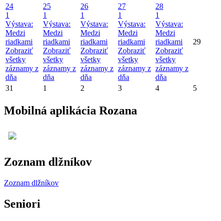
24
25
26
27
28
1
1
1
1
1
Výstava:
Výstava:
Výstava:
Výstava:
Výstava:
Medzi
Medzi
Medzi
Medzi
Medzi
riadkami
riadkami
riadkami
riadkami
riadkami
29
Zobraziť
Zobraziť
Zobraziť
Zobraziť
Zobraziť
všetky
všetky
všetky
všetky
všetky
záznamy z
záznamy z
záznamy z
záznamy z
záznamy z
dňa
dňa
dňa
dňa
dňa
31
1
2
3
4
5
Mobilná aplikácia Rozana
Zoznam dlžníkov
Zoznam dlžníkov
Seniori