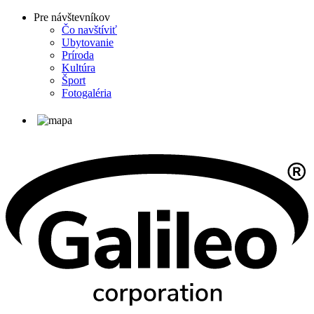
Pre návštevníkov
Čo navštíviť
Ubytovanie
Príroda
Kultúra
Šport
Fotogaléria