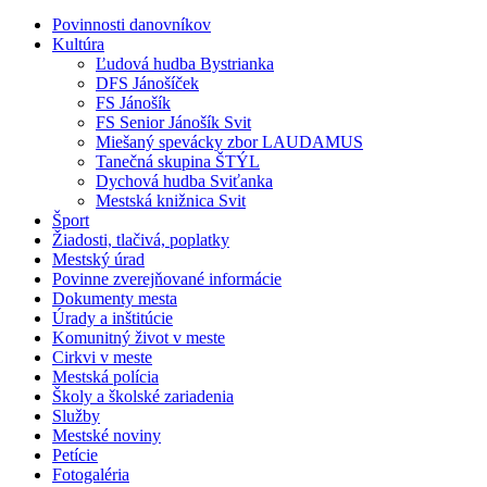
Povinnosti danovníkov
Kultúra
Ľudová hudba Bystrianka
DFS Jánošíček
FS Jánošík
FS Senior Jánošík Svit
Miešaný spevácky zbor LAUDAMUS
Tanečná skupina ŠTÝL
Dychová hudba Sviťanka
Mestská knižnica Svit
Šport
Žiadosti, tlačivá, poplatky
Mestský úrad
Povinne zverejňované informácie
Dokumenty mesta
Úrady a inštitúcie
Komunitný život v meste
Cirkvi v meste
Mestská polícia
Školy a školské zariadenia
Služby
Mestské noviny
Petície
Fotogaléria