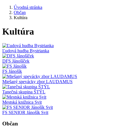
Úvodná stránka
Občan
Kultúra
Kultúra
Ľudová hudba Bystrianka
DFS Jánošíček
FS Jánošík
Miešaný spevácky zbor LAUDAMUS
Tanečná skupina ŠTÝL
Mestská knižnica Svit
FS SENIOR Jánošík Svit
Občan