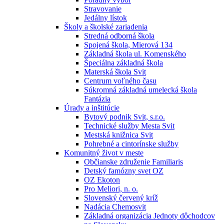
Stravovanie
Jedálny lístok
Školy a školské zariadenia
Stredná odborná škola
Spojená škola, Mierová 134
Základná škola ul. Komenského
Špeciálna základná škola
Materská škola Svit
Centrum voľného času
Súkromná základná umelecká škola
Fantázia
Úrady a inštitúcie
Bytový podnik Svit, s.r.o.
Technické služby Mesta Svit
Mestská knižnica Svit
Pohrebné a cintorínske služby
Komunitný život v meste
Občianske združenie Familiaris
Detský famózny svet OZ
OZ Ekoton
Pro Meliori, n. o.
Slovenský červený kríž
Nadácia Chemosvit
Základná organizácia Jednoty dôchodcov