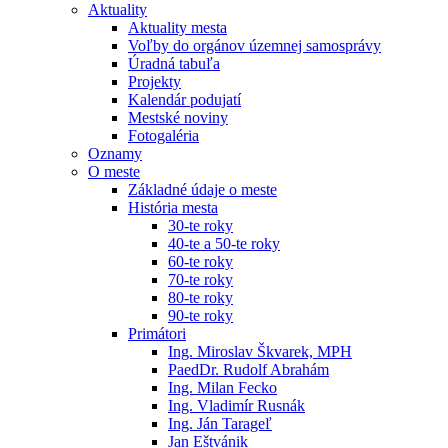
Aktuality
Aktuality mesta
Voľby do orgánov územnej samosprávy
Úradná tabuľa
Projekty
Kalendár podujatí
Mestské noviny
Fotogaléria
Oznamy
O meste
Základné údaje o meste
História mesta
30-te roky
40-te a 50-te roky
60-te roky
70-te roky
80-te roky
90-te roky
Primátori
Ing. Miroslav Škvarek, MPH
PaedDr. Rudolf Abrahám
Ing. Milan Fecko
Ing. Vladimír Rusnák
Ing. Ján Tarageľ
Jan Eštvánik