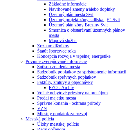
Základné informácie
Navrhované zmeny a⁄alebo doplnky
Územný plán mesta Svit
Územný projekt zóny sídliska „E“ Svit
Územný plán zóny Breziny Svit
Smernica o obstarávaní územných plánov
mesta
Mapová služba
Zoznam dlžníkov
Štatút športovec roka
Koncepcia rozvoja v tepelnej energetike
Povinne zverejňované informácie
Spôsob zriadenia mesta
Sadzobník poplatkov za sprístupnenie informácií
Sadzobník správnych poplatkov
Faktúry, zmluvy a objednávky
FZO - Archív
Voľné nebytové priestory na prenájom
Predaj majetku mesta
Správne konania - ochrana prírody
VZN
Miestny poplatok za rozvoj
Mestská polícia
Úlohy mestskej polície
Rady občanom