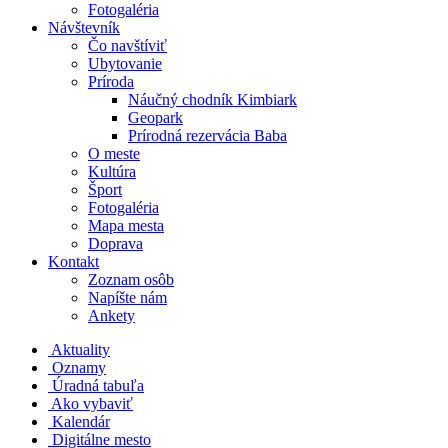
Fotogaléria
Návštevník
Čo navštíviť
Ubytovanie
Príroda
Náučný chodník Kimbiark
Geopark
Prírodná rezervácia Baba
O meste
Kultúra
Šport
Fotogaléria
Mapa mesta
Doprava
Kontakt
Zoznam osôb
Napíšte nám
Ankety
Aktuality
Oznamy
Úradná tabuľa
Ako vybaviť
Kalendár
Digitálne mesto