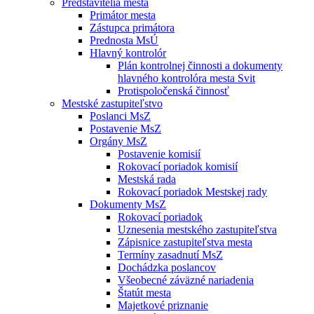
Predstavitelia mesta
Primátor mesta
Zástupca primátora
Prednosta MsÚ
Hlavný kontrolór
Plán kontrolnej činnosti a dokumenty
hlavného kontrolóra mesta Svit
Protispoločenská činnosť
Mestské zastupiteľstvo
Poslanci MsZ
Postavenie MsZ
Orgány MsZ
Postavenie komisií
Rokovací poriadok komisií
Mestská rada
Rokovací poriadok Mestskej rady
Dokumenty MsZ
Rokovací poriadok
Uznesenia mestského zastupiteľstva
Zápisnice zastupiteľstva mesta
Termíny zasadnutí MsZ
Dochádzka poslancov
Všeobecné záväzné nariadenia
Štatút mesta
Majetkové priznanie