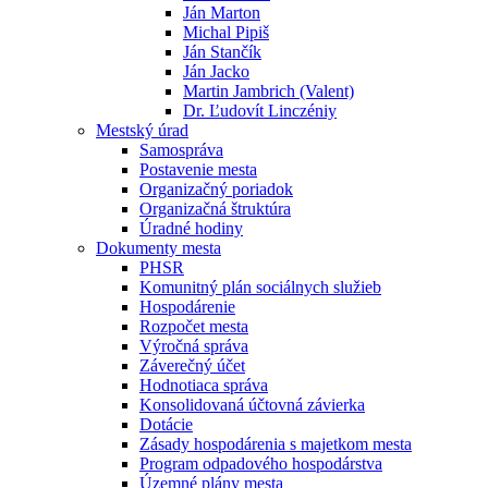
Ján Marton
Michal Pipiš
Ján Stančík
Ján Jacko
Martin Jambrich (Valent)
Dr. Ľudovít Linczéniy
Mestský úrad
Samospráva
Postavenie mesta
Organizačný poriadok
Organizačná štruktúra
Úradné hodiny
Dokumenty mesta
PHSR
Komunitný plán sociálnych služieb
Hospodárenie
Rozpočet mesta
Výročná správa
Záverečný účet
Hodnotiaca správa
Konsolidovaná účtovná závierka
Dotácie
Zásady hospodárenia s majetkom mesta
Program odpadového hospodárstva
Územné plány mesta