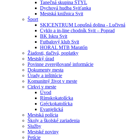
Tanečná skupina ŠTÝL
Dychová hudba Sviťanka
Mestská knižnica Svit
Šport
SKICENTRUM Lopušná dolina - Lučivná
Cyklo a in-line chodník Svit – Poprad
BK Iskra Svit
Futbalový klub Svit
HORAL MTB Maratón
Žiadosti, tlačivá, poplatky
Mestský úrad
Povinne zverejňované informácie
Dokumenty mesta
Úrady a inštitúcie
Komunitný život v meste
Cirkvi v meste
Úvod
Rímskokatolícka
Gréckokatolícka
Evanjelická
Mestská polícia
Školy a školské zariadenia
Služby
Mestské noviny
Petície