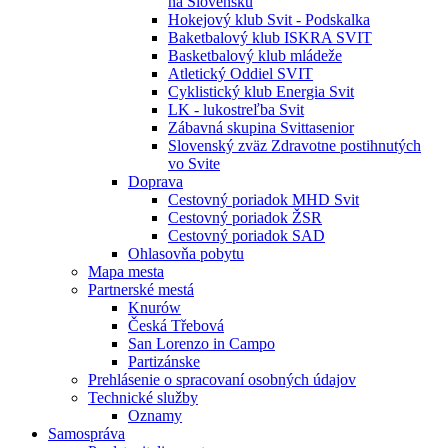
na Slovensku
Hokejový klub Svit - Podskalka
Baketbalový klub ISKRA SVIT
Basketbalový klub mládeže
Atletický Oddiel SVIT
Cyklistický klub Energia Svit
LK - lukostreľba Svit
Zábavná skupina Svittasenior
Slovenský zväz Zdravotne postihnutých
vo Svite
Doprava
Cestovný poriadok MHD Svit
Cestovný poriadok ŽSR
Cestovný poriadok SAD
Ohlasovňa pobytu
Mapa mesta
Partnerské mestá
Knurów
Česká Třebová
San Lorenzo in Campo
Partizánske
Prehlásenie o spracovaní osobných údajov
Technické služby
Oznamy
Samospráva