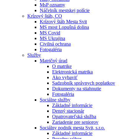
MsP oznamy
Náčelník mestskej polície
Krízový štáb, CO
Krízový štáb Mesta Svit
MS most Lopušná dolina
MS Covid
MS Ukrajina
Civilná ochrana
Fotogaléria
Služby
Matričný úrad
O matrike
Elektronická matrika
Ako vybaviť
Sadzobník správnych poplatkov
Dokumenty na stiahnutie
Fotogaléria
Sociálne služby
Základné informácie
Denný stacionár
Opatrovateľská služba
Zariadenie pre seniorov
Sociálny podnik mesta Svit, s.r.o.
Základné informácie
Poradny výbor