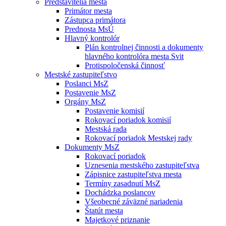
Predstavitelia mesta
Primátor mesta
Zástupca primátora
Prednosta MsÚ
Hlavný kontrolór
Plán kontrolnej činnosti a dokumenty
hlavného kontrolóra mesta Svit
Protispoločenská činnosť
Mestské zastupiteľstvo
Poslanci MsZ
Postavenie MsZ
Orgány MsZ
Postavenie komisií
Rokovací poriadok komisií
Mestská rada
Rokovací poriadok Mestskej rady
Dokumenty MsZ
Rokovací poriadok
Uznesenia mestského zastupiteľstva
Zápisnice zastupiteľstva mesta
Termíny zasadnutí MsZ
Dochádzka poslancov
Všeobecné záväzné nariadenia
Štatút mesta
Majetkové priznanie