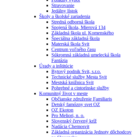
Stravovanie
Jedálny lístok
Školy a školské zariadenia
Stredná odborná škola
Spojená škola, Mierová 134
Základná škola ul. Komenského
Špeciálna základná škola
Materská škola Svit
Centrum voľného času
Súkromná základná umelecká škola
Fantázia
Úrady a inštitúcie
Bytový podnik Svit, s.r.o.
Technické služby Mesta Svit
Mestská knižnica Svit
Pohrebné a cintorínske služby
Komunitný život v meste
Občianske združenie Familiaris
Detský famózny svet OZ
OZ Ekoton
Pro Meliori, n. o.
Slovenský červený kríž
Nadácia Chemosvit
Základná organizácia Jednoty dôchodcov