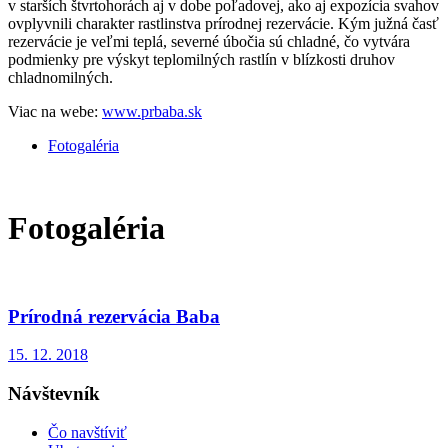
v starších štvrtohorách aj v dobe poľadovej, ako aj expozícia svahov
ovplyvnili charakter rastlinstva prírodnej rezervácie. Kým južná časť
rezervácie je veľmi teplá, severné úbočia sú chladné, čo vytvára
podmienky pre výskyt teplomilných rastlín v blízkosti druhov
chladnomilných.
Viac na webe:
www.prbaba.sk
Fotogaléria
Fotogaléria
Prírodná rezervácia Baba
15. 12. 2018
Návštevník
Čo navštíviť