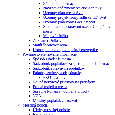
Základné informácie
Navrhované zmeny a⁄alebo doplnky
Územný plán mesta Svit
Územný projekt zóny sídliska „E“ Svit
Územný plán zóny Breziny Svit
Smernica o obstarávaní územných plánov
mesta
Mapová služba
Zoznam dlžníkov
Štatút športovec roka
Koncepcia rozvoja v tepelnej energetike
Povinne zverejňované informácie
Spôsob zriadenia mesta
Sadzobník poplatkov za sprístupnenie informácií
Sadzobník správnych poplatkov
Faktúry, zmluvy a objednávky
FZO - Archív
Voľné nebytové priestory na prenájom
Predaj majetku mesta
Správne konania - ochrana prírody
VZN
Miestny poplatok za rozvoj
Mestská polícia
Úlohy mestskej polície
Rady občanom