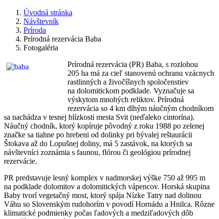
Úvodná stránka
Návštevník
Príroda
Prírodná rezervácia Baba
Fotogaléria
Prírodná rezervácia (PR) Baba, s rozlohou
205 ha má za cieľ stanovenú ochranu vzácnych
rastlinných a živočíšnych spoločenstiev
na dolomitickom podklade. Vyznačuje sa
výskytom mnohých reliktov. Prírodná
rezervácia so 4 km dlhým náučným chodníkom
sa nachádza v tesnej blízkosti mesta Svit (neďaleko cintorína).
Náučný chodník, ktorý kopíruje pôvodný z roku 1988 po zelenej
značke sa tiahne po hrebeni od dolinky pri bývalej reštaurácii
Štokava až do Lopušnej doliny, má 5 zastávok, na ktorých sa
návštevníci zoznámia s faunou, flórou či geológiou prírodnej
rezervácie.
PR predstavuje lesný komplex v nadmorskej výške 750 až 995 m
na podklade dolomitov a dolomitických vápencov. Horská skupina
Baby tvorí vegetačný most, ktorý spája Nízke Tatry nad dolinou
Váhu so Slovenským rudohorím v povodí Hornádu a Hnilca. Rôzne
klimatické podmienky počas ľadových a medziľadových dôb