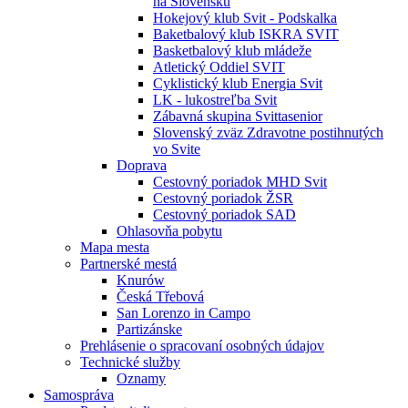
na Slovensku
Hokejový klub Svit - Podskalka
Baketbalový klub ISKRA SVIT
Basketbalový klub mládeže
Atletický Oddiel SVIT
Cyklistický klub Energia Svit
LK - lukostreľba Svit
Zábavná skupina Svittasenior
Slovenský zväz Zdravotne postihnutých
vo Svite
Doprava
Cestovný poriadok MHD Svit
Cestovný poriadok ŽSR
Cestovný poriadok SAD
Ohlasovňa pobytu
Mapa mesta
Partnerské mestá
Knurów
Česká Třebová
San Lorenzo in Campo
Partizánske
Prehlásenie o spracovaní osobných údajov
Technické služby
Oznamy
Samospráva