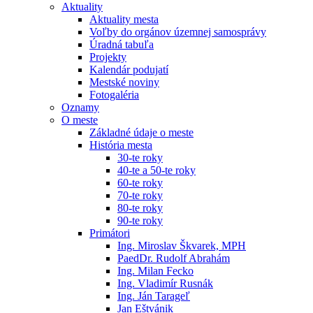
Aktuality
Aktuality mesta
Voľby do orgánov územnej samosprávy
Úradná tabuľa
Projekty
Kalendár podujatí
Mestské noviny
Fotogaléria
Oznamy
O meste
Základné údaje o meste
História mesta
30-te roky
40-te a 50-te roky
60-te roky
70-te roky
80-te roky
90-te roky
Primátori
Ing. Miroslav Škvarek, MPH
PaedDr. Rudolf Abrahám
Ing. Milan Fecko
Ing. Vladimír Rusnák
Ing. Ján Tarageľ
Jan Eštvánik