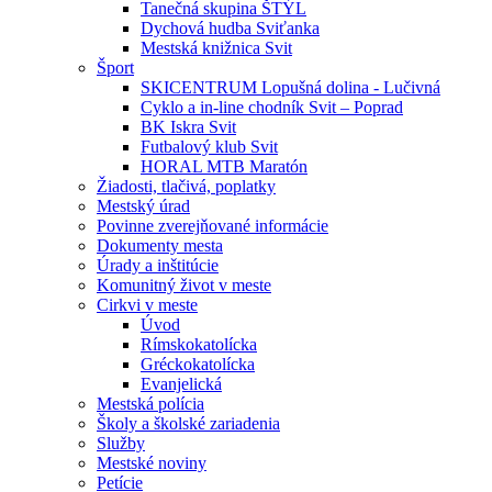
Tanečná skupina ŠTÝL
Dychová hudba Sviťanka
Mestská knižnica Svit
Šport
SKICENTRUM Lopušná dolina - Lučivná
Cyklo a in-line chodník Svit – Poprad
BK Iskra Svit
Futbalový klub Svit
HORAL MTB Maratón
Žiadosti, tlačivá, poplatky
Mestský úrad
Povinne zverejňované informácie
Dokumenty mesta
Úrady a inštitúcie
Komunitný život v meste
Cirkvi v meste
Úvod
Rímskokatolícka
Gréckokatolícka
Evanjelická
Mestská polícia
Školy a školské zariadenia
Služby
Mestské noviny
Petície