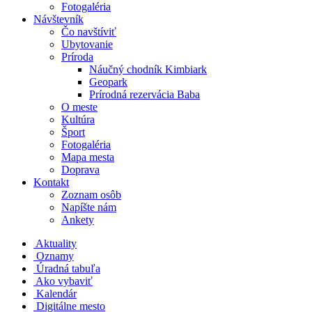
Fotogaléria
Návštevník
Čo navštíviť
Ubytovanie
Príroda
Náučný chodník Kimbiark
Geopark
Prírodná rezervácia Baba
O meste
Kultúra
Šport
Fotogaléria
Mapa mesta
Doprava
Kontakt
Zoznam osôb
Napíšte nám
Ankety
Aktuality
Oznamy
Úradná tabuľa
Ako vybaviť
Kalendár
Digitálne mesto