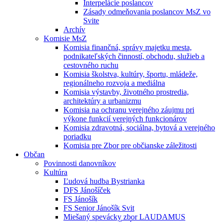
Interpelácie poslancov
Zásady odmeňovania poslancov MsZ vo
Svite
Archív
Komisie MsZ
Komisia finančná, správy majetku mesta,
podnikateľských činností, obchodu, služieb a
cestovného ruchu
Komisia školstva, kultúry, športu, mládeže,
regionálneho rozvoja a mediálna
Komisia výstavby, životného prostredia,
architektúry a urbanizmu
Komisia na ochranu verejného záujmu pri
výkone funkcií verejných funkcionárov
Komisia zdravotná, sociálna, bytová a verejného
poriadku
Komisia pre Zbor pre občianske záležitosti
Občan
Povinnosti danovníkov
Kultúra
Ľudová hudba Bystrianka
DFS Jánošíček
FS Jánošík
FS Senior Jánošík Svit
Miešaný spevácky zbor LAUDAMUS