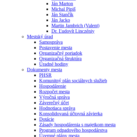
Ján Marton
Michal Pipiš
Ján Stančík
Ján Jacko
Martin Jambrich (Valent)
Dr. Ľudovít Linczéniy
Mestský úrad
Samospráva
Postavenie mesta
Organizačný poriadok
Organizačná štruktúra
Úradné hodiny
Dokumenty mesta
PHSR
Komunitný plán sociálnych služieb
Hospodárenie
Rozpočet mesta
Výročná správa
Záverečný účet
Hodnotiaca správa
Konsolidovaná účtovná závierka
Dotácie
Zásady hospodárenia s majetkom mesta
Program odpadového hospodárstva
Územné plány mesta