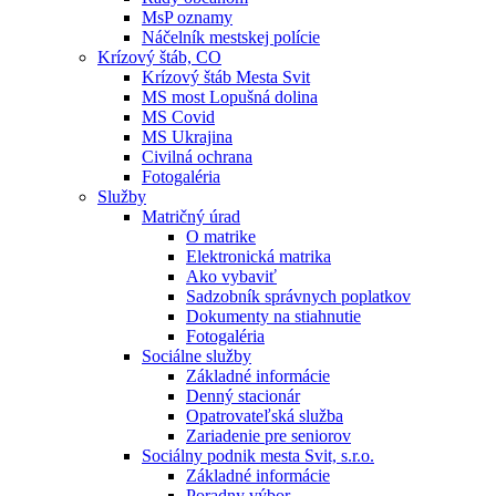
MsP oznamy
Náčelník mestskej polície
Krízový štáb, CO
Krízový štáb Mesta Svit
MS most Lopušná dolina
MS Covid
MS Ukrajina
Civilná ochrana
Fotogaléria
Služby
Matričný úrad
O matrike
Elektronická matrika
Ako vybaviť
Sadzobník správnych poplatkov
Dokumenty na stiahnutie
Fotogaléria
Sociálne služby
Základné informácie
Denný stacionár
Opatrovateľská služba
Zariadenie pre seniorov
Sociálny podnik mesta Svit, s.r.o.
Základné informácie
Poradny výbor