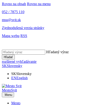
Rovno na obsah
Rovno na menu
052 / 7875 110
msu@svit.sk
Zjednodušená verzia stránky
Mapa webu
RSS
Hľadaný výraz
Hľadať
rozšírené vyhľadávanie
SK
Slovensky
SK
Slovensky
EN
English
Mesto
Svit
Menu
Mesto