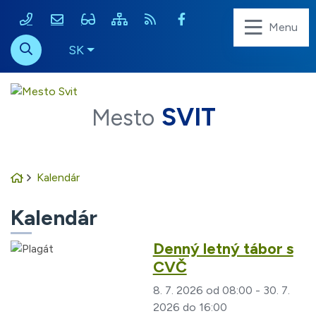
052 / 7875 110
msu@svit.sk
Zjednodušená verzia stránky
Rovno na obsah
Mapa webu
RSS
Menu
Slovensky
SK
Hľadať
SVIT
Mesto
Úvodná stránka
Kalendár
Kalendár
Denný letný tábor s
CVČ
8. 7. 2026 od 08:00 - 30. 7.
2026 do 16:00