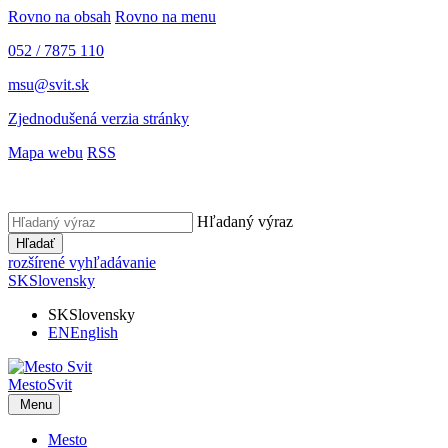
Rovno na obsah
Rovno na menu
052 / 7875 110
msu@svit.sk
Zjednodušená verzia stránky
Mapa webu
RSS
Hľadaný výraz
Hľadať
rozšírené vyhľadávanie
SK
Slovensky
SK
Slovensky
EN
English
Mesto
Svit
Menu
Mesto