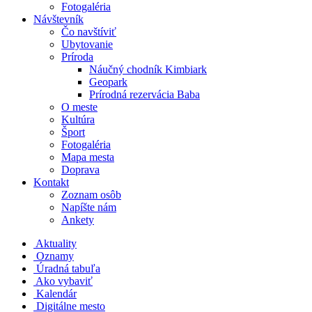
Fotogaléria
Návštevník
Čo navštíviť
Ubytovanie
Príroda
Náučný chodník Kimbiark
Geopark
Prírodná rezervácia Baba
O meste
Kultúra
Šport
Fotogaléria
Mapa mesta
Doprava
Kontakt
Zoznam osôb
Napíšte nám
Ankety
Aktuality
Oznamy
Úradná tabuľa
Ako vybaviť
Kalendár
Digitálne mesto