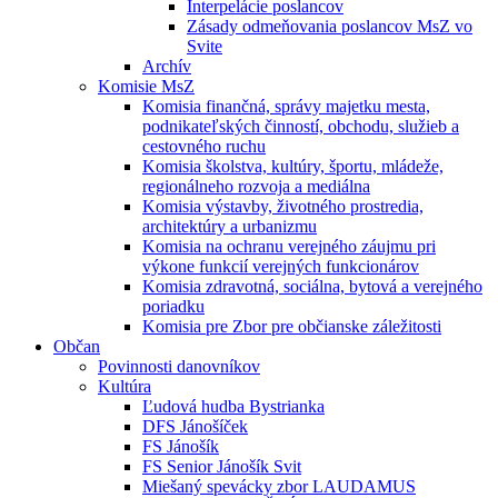
Interpelácie poslancov
Zásady odmeňovania poslancov MsZ vo
Svite
Archív
Komisie MsZ
Komisia finančná, správy majetku mesta,
podnikateľských činností, obchodu, služieb a
cestovného ruchu
Komisia školstva, kultúry, športu, mládeže,
regionálneho rozvoja a mediálna
Komisia výstavby, životného prostredia,
architektúry a urbanizmu
Komisia na ochranu verejného záujmu pri
výkone funkcií verejných funkcionárov
Komisia zdravotná, sociálna, bytová a verejného
poriadku
Komisia pre Zbor pre občianske záležitosti
Občan
Povinnosti danovníkov
Kultúra
Ľudová hudba Bystrianka
DFS Jánošíček
FS Jánošík
FS Senior Jánošík Svit
Miešaný spevácky zbor LAUDAMUS