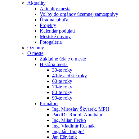
Aktuality
Aktuality mesta
Voľby do orgánov územnej samosprávy
Úradná tabuľa
Projekty
Kalendár podujatí
Mestské noviny
Fotogaléria
Oznamy
O meste
Základné údaje o meste
História mesta
30-te roky
40-te a 50-te roky
60-te roky
70-te roky
80-te roky
90-te roky
Primátori
Ing. Miroslav Škvarek, MPH
PaedDr. Rudolf Abrahám
Ing. Milan Fecko
Ing. Vladimír Rusnák
Ing. Ján Tarageľ
Jan Eštvánik