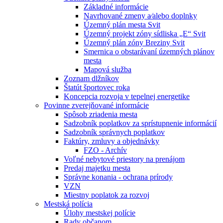
Základné informácie
Navrhované zmeny a⁄alebo doplnky
Územný plán mesta Svit
Územný projekt zóny sídliska „E“ Svit
Územný plán zóny Breziny Svit
Smernica o obstarávaní územných plánov
mesta
Mapová služba
Zoznam dlžníkov
Štatút športovec roka
Koncepcia rozvoja v tepelnej energetike
Povinne zverejňované informácie
Spôsob zriadenia mesta
Sadzobník poplatkov za sprístupnenie informácií
Sadzobník správnych poplatkov
Faktúry, zmluvy a objednávky
FZO - Archív
Voľné nebytové priestory na prenájom
Predaj majetku mesta
Správne konania - ochrana prírody
VZN
Miestny poplatok za rozvoj
Mestská polícia
Úlohy mestskej polície
Rady občanom