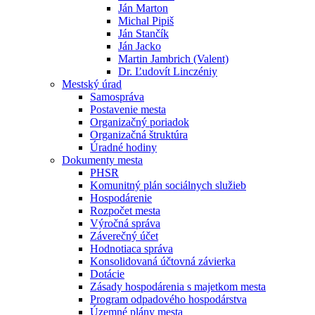
Ján Marton
Michal Pipiš
Ján Stančík
Ján Jacko
Martin Jambrich (Valent)
Dr. Ľudovít Linczéniy
Mestský úrad
Samospráva
Postavenie mesta
Organizačný poriadok
Organizačná štruktúra
Úradné hodiny
Dokumenty mesta
PHSR
Komunitný plán sociálnych služieb
Hospodárenie
Rozpočet mesta
Výročná správa
Záverečný účet
Hodnotiaca správa
Konsolidovaná účtovná závierka
Dotácie
Zásady hospodárenia s majetkom mesta
Program odpadového hospodárstva
Územné plány mesta