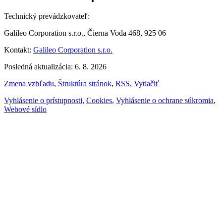
Technický prevádzkovateľ:
Galileo Corporation s.r.o., Čierna Voda 468, 925 06
Kontakt:
Galileo Corporation s.r.o.
Posledná aktualizácia: 6. 8. 2026
Zmena vzhľadu
,
Štruktúra stránok
,
RSS
,
Vytlačiť
Vyhlásenie o prístupnosti
,
Cookies
,
Vyhlásenie o ochrane súkromia
,
Webové sídlo