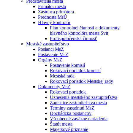
Predstavitelia mesta
Primátor mesta
Zástupca primátora
Prednosta MsÚ
Hlavný kontrolór
Plán kontrolnej činnosti a dokumenty
hlavného kontrolóra mesta Svit
Protispoločenská činnosť
Mestské zastupiteľstvo
Poslanci MsZ
Postavenie MsZ
Orgány MsZ
Postavenie komisií
Rokovací poriadok komisií
Mestská rada
Rokovací poriadok Mestskej rady
Dokumenty MsZ
Rokovací poriadok
Uznesenia mestského zastupiteľstva
Zápisnice zastupiteľstva mesta
Termíny zasadnutí MsZ
Dochádzka poslancov
Všeobecné záväzné nariadenia
Štatút mesta
Majetkové priznanie