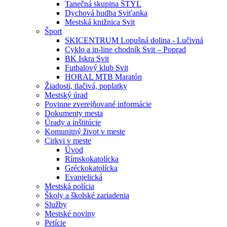
Tanečná skupina ŠTÝL
Dychová hudba Sviťanka
Mestská knižnica Svit
Šport
SKICENTRUM Lopušná dolina - Lučivná
Cyklo a in-line chodník Svit – Poprad
BK Iskra Svit
Futbalový klub Svit
HORAL MTB Maratón
Žiadosti, tlačivá, poplatky
Mestský úrad
Povinne zverejňované informácie
Dokumenty mesta
Úrady a inštitúcie
Komunitný život v meste
Cirkvi v meste
Úvod
Rímskokatolícka
Gréckokatolícka
Evanjelická
Mestská polícia
Školy a školské zariadenia
Služby
Mestské noviny
Petície