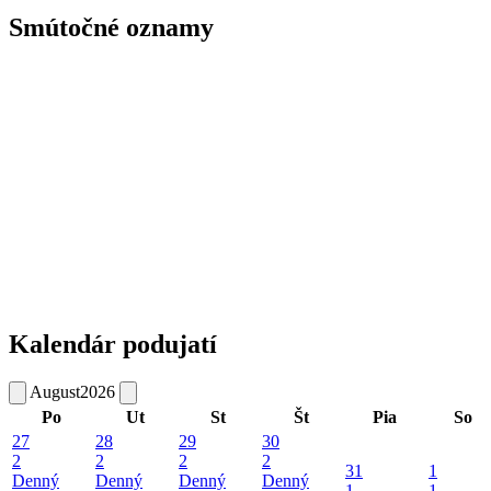
Smútočné oznamy
Kalendár podujatí
August
2026
Po
Ut
St
Št
Pia
So
27
28
29
30
2
2
2
2
31
1
Denný
Denný
Denný
Denný
1
1