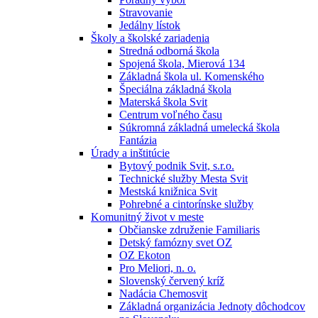
Stravovanie
Jedálny lístok
Školy a školské zariadenia
Stredná odborná škola
Spojená škola, Mierová 134
Základná škola ul. Komenského
Špeciálna základná škola
Materská škola Svit
Centrum voľného času
Súkromná základná umelecká škola
Fantázia
Úrady a inštitúcie
Bytový podnik Svit, s.r.o.
Technické služby Mesta Svit
Mestská knižnica Svit
Pohrebné a cintorínske služby
Komunitný život v meste
Občianske združenie Familiaris
Detský famózny svet OZ
OZ Ekoton
Pro Meliori, n. o.
Slovenský červený kríž
Nadácia Chemosvit
Základná organizácia Jednoty dôchodcov