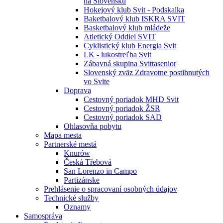
na Slovensku
Hokejový klub Svit - Podskalka
Baketbalový klub ISKRA SVIT
Basketbalový klub mládeže
Atletický Oddiel SVIT
Cyklistický klub Energia Svit
LK - lukostreľba Svit
Zábavná skupina Svittasenior
Slovenský zväz Zdravotne postihnutých
vo Svite
Doprava
Cestovný poriadok MHD Svit
Cestovný poriadok ŽSR
Cestovný poriadok SAD
Ohlasovňa pobytu
Mapa mesta
Partnerské mestá
Knurów
Česká Třebová
San Lorenzo in Campo
Partizánske
Prehlásenie o spracovaní osobných údajov
Technické služby
Oznamy
Samospráva