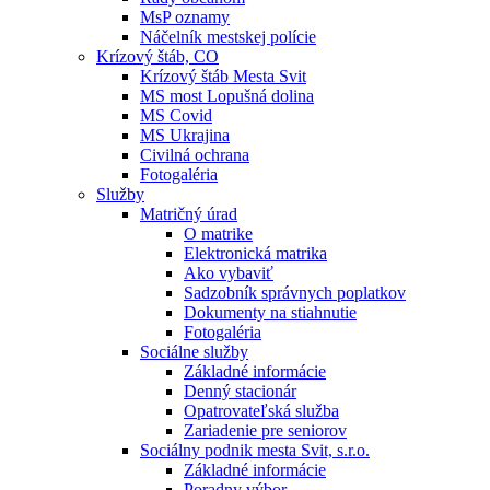
MsP oznamy
Náčelník mestskej polície
Krízový štáb, CO
Krízový štáb Mesta Svit
MS most Lopušná dolina
MS Covid
MS Ukrajina
Civilná ochrana
Fotogaléria
Služby
Matričný úrad
O matrike
Elektronická matrika
Ako vybaviť
Sadzobník správnych poplatkov
Dokumenty na stiahnutie
Fotogaléria
Sociálne služby
Základné informácie
Denný stacionár
Opatrovateľská služba
Zariadenie pre seniorov
Sociálny podnik mesta Svit, s.r.o.
Základné informácie
Poradny výbor