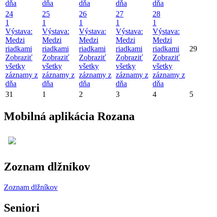
dňa
dňa
dňa
dňa
dňa
24
25
26
27
28
1
1
1
1
1
Výstava:
Výstava:
Výstava:
Výstava:
Výstava:
Medzi
Medzi
Medzi
Medzi
Medzi
riadkami
riadkami
riadkami
riadkami
riadkami
29
Zobraziť
Zobraziť
Zobraziť
Zobraziť
Zobraziť
všetky
všetky
všetky
všetky
všetky
záznamy z
záznamy z
záznamy z
záznamy z
záznamy z
dňa
dňa
dňa
dňa
dňa
31
1
2
3
4
5
Mobilná aplikácia Rozana
Zoznam dlžníkov
Zoznam dlžníkov
Seniori