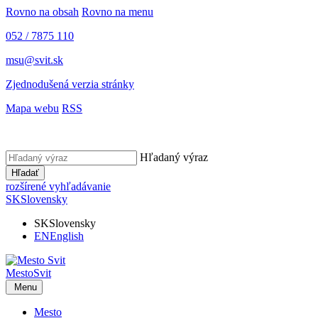
Rovno na obsah
Rovno na menu
052 / 7875 110
msu@svit.sk
Zjednodušená verzia stránky
Mapa webu
RSS
Hľadaný výraz
Hľadať
rozšírené vyhľadávanie
SK
Slovensky
SK
Slovensky
EN
English
Mesto
Svit
Menu
Mesto