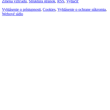
Zmena vzhľadu
,
Štruktúra stránok
,
RSS
,
Vytlačiť
Vyhlásenie o prístupnosti
,
Cookies
,
Vyhlásenie o ochrane súkromia
,
Webové sídlo