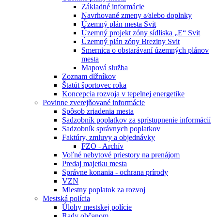
Základné informácie
Navrhované zmeny a⁄alebo doplnky
Územný plán mesta Svit
Územný projekt zóny sídliska „E“ Svit
Územný plán zóny Breziny Svit
Smernica o obstarávaní územných plánov
mesta
Mapová služba
Zoznam dlžníkov
Štatút športovec roka
Koncepcia rozvoja v tepelnej energetike
Povinne zverejňované informácie
Spôsob zriadenia mesta
Sadzobník poplatkov za sprístupnenie informácií
Sadzobník správnych poplatkov
Faktúry, zmluvy a objednávky
FZO - Archív
Voľné nebytové priestory na prenájom
Predaj majetku mesta
Správne konania - ochrana prírody
VZN
Miestny poplatok za rozvoj
Mestská polícia
Úlohy mestskej polície
Rady občanom