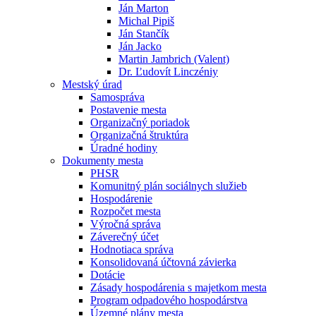
Ján Marton
Michal Pipiš
Ján Stančík
Ján Jacko
Martin Jambrich (Valent)
Dr. Ľudovít Linczéniy
Mestský úrad
Samospráva
Postavenie mesta
Organizačný poriadok
Organizačná štruktúra
Úradné hodiny
Dokumenty mesta
PHSR
Komunitný plán sociálnych služieb
Hospodárenie
Rozpočet mesta
Výročná správa
Záverečný účet
Hodnotiaca správa
Konsolidovaná účtovná závierka
Dotácie
Zásady hospodárenia s majetkom mesta
Program odpadového hospodárstva
Územné plány mesta