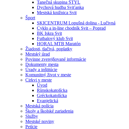
Tanečná skupina ŠTÝL
Dychová hudba Sviťanka
Mestská knižnica Svit
Šport
SKICENTRUM Lopušná dolina - Lučivná
Cyklo a in-line chodník Svit – Poprad
BK Iskra Svit
Futbalový klub Svit
HORAL MTB Maratón
Žiadosti, tlačivá, poplatky
Mestský úrad
Povinne zverejňované informácie
Dokumenty mesta
Úrady a inštitúcie
Komunitný život v meste
Cirkvi v meste
Úvod
Rímskokatolícka
Gréckokatolícka
Evanjelická
Mestská polícia
Školy a školské zariadenia
Služby
Mestské noviny
Petície