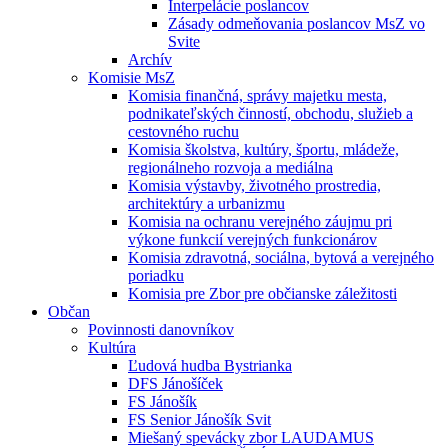
Interpelácie poslancov
Zásady odmeňovania poslancov MsZ vo
Svite
Archív
Komisie MsZ
Komisia finančná, správy majetku mesta,
podnikateľských činností, obchodu, služieb a
cestovného ruchu
Komisia školstva, kultúry, športu, mládeže,
regionálneho rozvoja a mediálna
Komisia výstavby, životného prostredia,
architektúry a urbanizmu
Komisia na ochranu verejného záujmu pri
výkone funkcií verejných funkcionárov
Komisia zdravotná, sociálna, bytová a verejného
poriadku
Komisia pre Zbor pre občianske záležitosti
Občan
Povinnosti danovníkov
Kultúra
Ľudová hudba Bystrianka
DFS Jánošíček
FS Jánošík
FS Senior Jánošík Svit
Miešaný spevácky zbor LAUDAMUS