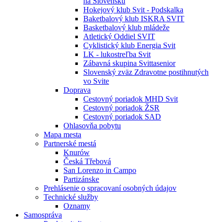
na Slovensku
Hokejový klub Svit - Podskalka
Baketbalový klub ISKRA SVIT
Basketbalový klub mládeže
Atletický Oddiel SVIT
Cyklistický klub Energia Svit
LK - lukostreľba Svit
Zábavná skupina Svittasenior
Slovenský zväz Zdravotne postihnutých
vo Svite
Doprava
Cestovný poriadok MHD Svit
Cestovný poriadok ŽSR
Cestovný poriadok SAD
Ohlasovňa pobytu
Mapa mesta
Partnerské mestá
Knurów
Česká Třebová
San Lorenzo in Campo
Partizánske
Prehlásenie o spracovaní osobných údajov
Technické služby
Oznamy
Samospráva