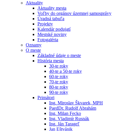
Aktuality
Aktuality mesta
Voľby do orgánov územnej samosprávy
Úradná tabuľa
Projekty
Kalendár podujatí
Mestské noviny
Fotogaléria
Oznamy
O meste
Základné údaje o meste
História mesta
30-te roky
40-te a 50-te roky
60-te roky
70-te roky
80-te roky
90-te roky
Primátori
Ing. Miroslav Škvarek, MPH
PaedDr. Rudolf Abrahám
Ing. Milan Fecko
Ing. Vladimír Rusnák
Ing. Ján Tarageľ
Jan Eštvánik