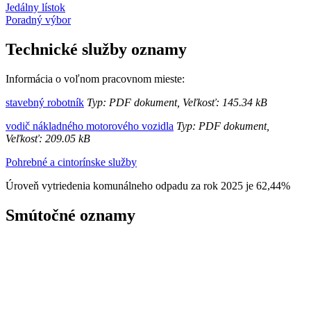
Jedálny lístok
Poradný výbor
Technické služby oznamy
Informácia o voľnom pracovnom mieste:
stavebný robotník
Typ: PDF dokument, Veľkosť: 145.34 kB
vodič nákladného motorového vozidla
Typ: PDF dokument,
Veľkosť: 209.05 kB
Pohrebné a cintorínske služby
Úroveň vytriedenia komunálneho odpadu za rok 2025 je 62,44%
Smútočné oznamy