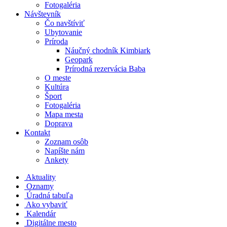
Fotogaléria
Návštevník
Čo navštíviť
Ubytovanie
Príroda
Náučný chodník Kimbiark
Geopark
Prírodná rezervácia Baba
O meste
Kultúra
Šport
Fotogaléria
Mapa mesta
Doprava
Kontakt
Zoznam osôb
Napíšte nám
Ankety
Aktuality
Oznamy
Úradná tabuľa
Ako vybaviť
Kalendár
Digitálne mesto