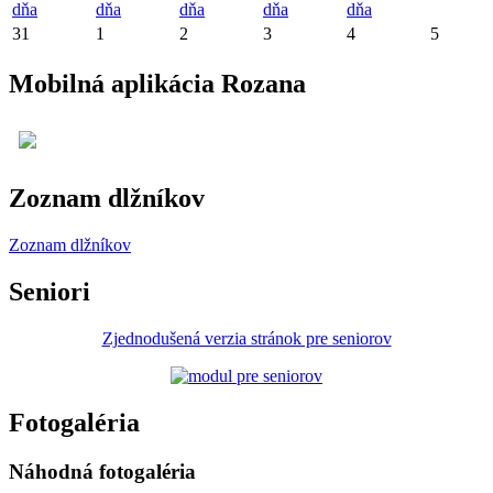
dňa
dňa
dňa
dňa
dňa
31
1
2
3
4
5
Mobilná aplikácia Rozana
Zoznam dlžníkov
Zoznam dlžníkov
Seniori
Zjednodušená verzia stránok pre seniorov
Fotogaléria
Náhodná fotogaléria