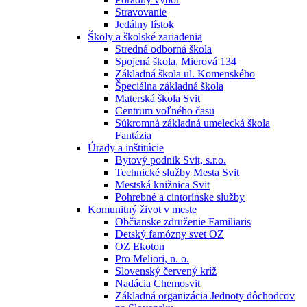
Stravovanie
Jedálny lístok
Školy a školské zariadenia
Stredná odborná škola
Spojená škola, Mierová 134
Základná škola ul. Komenského
Špeciálna základná škola
Materská škola Svit
Centrum voľného času
Súkromná základná umelecká škola
Fantázia
Úrady a inštitúcie
Bytový podnik Svit, s.r.o.
Technické služby Mesta Svit
Mestská knižnica Svit
Pohrebné a cintorínske služby
Komunitný život v meste
Občianske združenie Familiaris
Detský famózny svet OZ
OZ Ekoton
Pro Meliori, n. o.
Slovenský červený kríž
Nadácia Chemosvit
Základná organizácia Jednoty dôchodcov