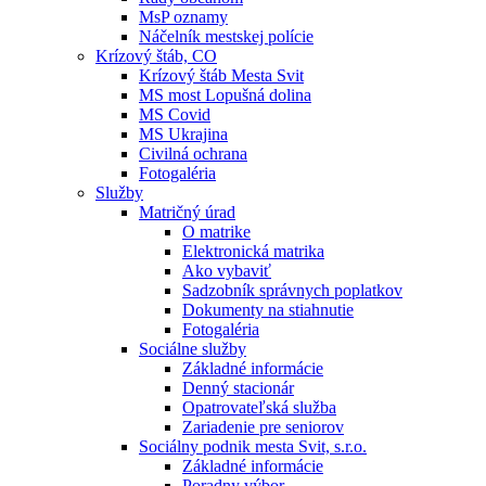
MsP oznamy
Náčelník mestskej polície
Krízový štáb, CO
Krízový štáb Mesta Svit
MS most Lopušná dolina
MS Covid
MS Ukrajina
Civilná ochrana
Fotogaléria
Služby
Matričný úrad
O matrike
Elektronická matrika
Ako vybaviť
Sadzobník správnych poplatkov
Dokumenty na stiahnutie
Fotogaléria
Sociálne služby
Základné informácie
Denný stacionár
Opatrovateľská služba
Zariadenie pre seniorov
Sociálny podnik mesta Svit, s.r.o.
Základné informácie
Poradny výbor