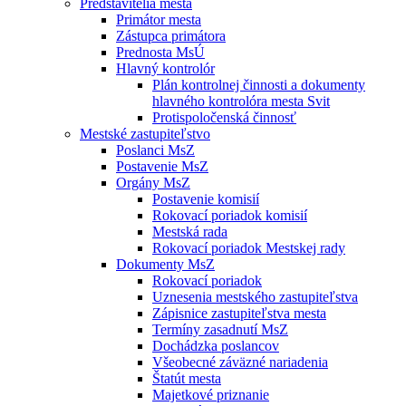
Predstavitelia mesta
Primátor mesta
Zástupca primátora
Prednosta MsÚ
Hlavný kontrolór
Plán kontrolnej činnosti a dokumenty
hlavného kontrolóra mesta Svit
Protispoločenská činnosť
Mestské zastupiteľstvo
Poslanci MsZ
Postavenie MsZ
Orgány MsZ
Postavenie komisií
Rokovací poriadok komisií
Mestská rada
Rokovací poriadok Mestskej rady
Dokumenty MsZ
Rokovací poriadok
Uznesenia mestského zastupiteľstva
Zápisnice zastupiteľstva mesta
Termíny zasadnutí MsZ
Dochádzka poslancov
Všeobecné záväzné nariadenia
Štatút mesta
Majetkové priznanie