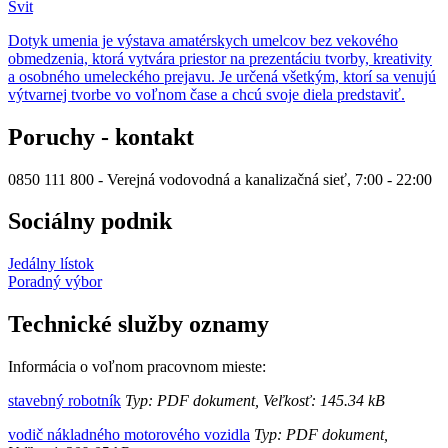
Svit
Dotyk umenia je výstava amatérskych umelcov bez vekového
obmedzenia, ktorá vytvára priestor na prezentáciu tvorby, kreativity
a osobného umeleckého prejavu. Je určená všetkým, ktorí sa venujú
výtvarnej tvorbe vo voľnom čase a chcú svoje diela predstaviť.
Poruchy - kontakt
0850 111 800 - Verejná vodovodná a kanalizačná sieť, 7:00 - 22:00
Sociálny podnik
Jedálny lístok
Poradný výbor
Technické služby oznamy
Informácia o voľnom pracovnom mieste:
stavebný robotník
Typ: PDF dokument, Veľkosť: 145.34 kB
vodič nákladného motorového vozidla
Typ: PDF dokument,