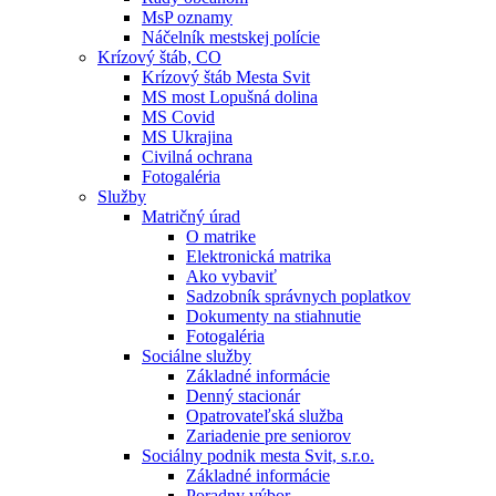
MsP oznamy
Náčelník mestskej polície
Krízový štáb, CO
Krízový štáb Mesta Svit
MS most Lopušná dolina
MS Covid
MS Ukrajina
Civilná ochrana
Fotogaléria
Služby
Matričný úrad
O matrike
Elektronická matrika
Ako vybaviť
Sadzobník správnych poplatkov
Dokumenty na stiahnutie
Fotogaléria
Sociálne služby
Základné informácie
Denný stacionár
Opatrovateľská služba
Zariadenie pre seniorov
Sociálny podnik mesta Svit, s.r.o.
Základné informácie
Poradny výbor