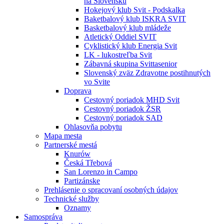
na Slovensku
Hokejový klub Svit - Podskalka
Baketbalový klub ISKRA SVIT
Basketbalový klub mládeže
Atletický Oddiel SVIT
Cyklistický klub Energia Svit
LK - lukostreľba Svit
Zábavná skupina Svittasenior
Slovenský zväz Zdravotne postihnutých
vo Svite
Doprava
Cestovný poriadok MHD Svit
Cestovný poriadok ŽSR
Cestovný poriadok SAD
Ohlasovňa pobytu
Mapa mesta
Partnerské mestá
Knurów
Česká Třebová
San Lorenzo in Campo
Partizánske
Prehlásenie o spracovaní osobných údajov
Technické služby
Oznamy
Samospráva