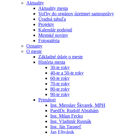
Aktuality
Aktuality mesta
Voľby do orgánov územnej samosprávy
Úradná tabuľa
Projekty
Kalendár podujatí
Mestské noviny
Fotogaléria
Oznamy
O meste
Základné údaje o meste
História mesta
30-te roky
40-te a 50-te roky
60-te roky
70-te roky
80-te roky
90-te roky
Primátori
Ing. Miroslav Škvarek, MPH
PaedDr. Rudolf Abrahám
Ing. Milan Fecko
Ing. Vladimír Rusnák
Ing. Ján Tarageľ
Jan Eštvánik