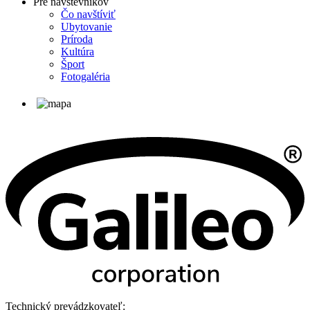
Pre návštevníkov
Čo navštíviť
Ubytovanie
Príroda
Kultúra
Šport
Fotogaléria
Technický prevádzkovateľ: