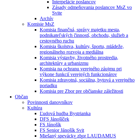
Interpelácie poslancov
Zásady odmeňovania poslancov MsZ vo
Svite
Archív
Komisie MsZ
Komisia finančná, správy majetku mesta,
podnikateľských činností, obchodu, služieb a
cestovného ruchu
Komisia školstva, kultúry, športu, mládeže,
regionálneho rozvoja a mediálna
Komisia výstavby, životného prostredia,
architektúry a urbanizmu
Komisia na ochranu verejného záujmu pri
výkone funkcií verejných funkcionárov
Komisia zdravotná, sociálna, bytová a verejného
poriadku
Komisia pre Zbor pre občianske záležitosti
Občan
Povinnosti danovníkov
Kultúra
Ľudová hudba Bystrianka
DFS Jánošíček
FS Jánošík
FS Senior Jánošík Svit
Miešaný spevácky zbor LAUDAMUS