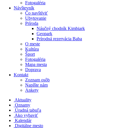
Fotogaléria
Návštevník
Čo navštíviť
Ubytovanie
Príroda
Náučný chodník Kimbiark
Geopark
Prírodná rezervácia Baba
O meste
Kultúra
Šport
Fotogaléria
Mapa mesta
Doprava
Kontakt
Zoznam osôb
Napíšte nám
Ankety
Aktuality
Oznamy
Úradná tabuľa
Ako vybaviť
Kalendár
Digitálne mesto