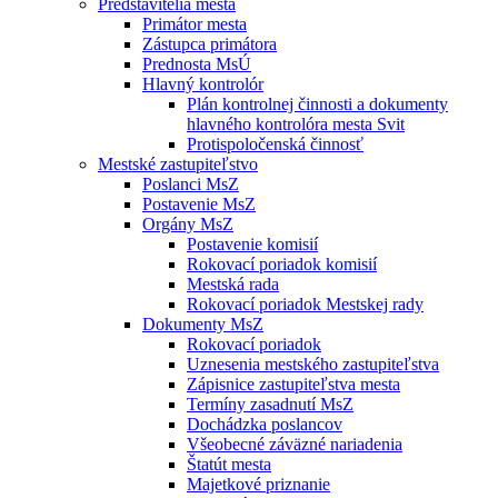
Predstavitelia mesta
Primátor mesta
Zástupca primátora
Prednosta MsÚ
Hlavný kontrolór
Plán kontrolnej činnosti a dokumenty
hlavného kontrolóra mesta Svit
Protispoločenská činnosť
Mestské zastupiteľstvo
Poslanci MsZ
Postavenie MsZ
Orgány MsZ
Postavenie komisií
Rokovací poriadok komisií
Mestská rada
Rokovací poriadok Mestskej rady
Dokumenty MsZ
Rokovací poriadok
Uznesenia mestského zastupiteľstva
Zápisnice zastupiteľstva mesta
Termíny zasadnutí MsZ
Dochádzka poslancov
Všeobecné záväzné nariadenia
Štatút mesta
Majetkové priznanie