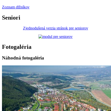
Zoznam dlžníkov
Seniori
Zjednodušená verzia stránok pre seniorov
Fotogaléria
Náhodná fotogaléria