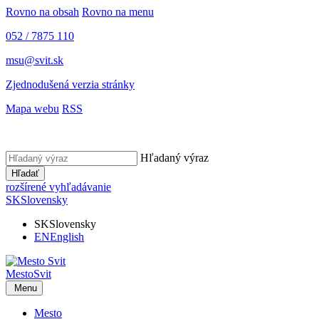
Rovno na obsah
Rovno na menu
052 / 7875 110
msu@svit.sk
Zjednodušená verzia stránky
Mapa webu
RSS
Hľadaný výraz
Hľadať
rozšírené vyhľadávanie
SK
Slovensky
SK
Slovensky
EN
English
Mesto
Svit
Menu
Mesto