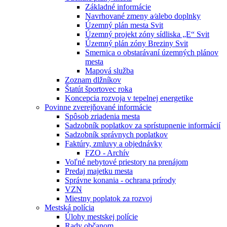
Základné informácie
Navrhované zmeny a⁄alebo doplnky
Územný plán mesta Svit
Územný projekt zóny sídliska „E“ Svit
Územný plán zóny Breziny Svit
Smernica o obstarávaní územných plánov
mesta
Mapová služba
Zoznam dlžníkov
Štatút športovec roka
Koncepcia rozvoja v tepelnej energetike
Povinne zverejňované informácie
Spôsob zriadenia mesta
Sadzobník poplatkov za sprístupnenie informácií
Sadzobník správnych poplatkov
Faktúry, zmluvy a objednávky
FZO - Archív
Voľné nebytové priestory na prenájom
Predaj majetku mesta
Správne konania - ochrana prírody
VZN
Miestny poplatok za rozvoj
Mestská polícia
Úlohy mestskej polície
Rady občanom