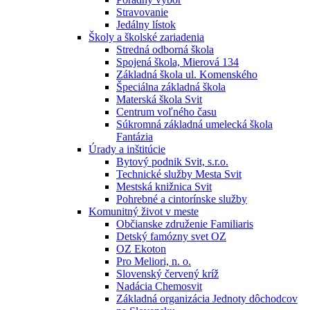
Stravovanie
Jedálny lístok
Školy a školské zariadenia
Stredná odborná škola
Spojená škola, Mierová 134
Základná škola ul. Komenského
Špeciálna základná škola
Materská škola Svit
Centrum voľného času
Súkromná základná umelecká škola
Fantázia
Úrady a inštitúcie
Bytový podnik Svit, s.r.o.
Technické služby Mesta Svit
Mestská knižnica Svit
Pohrebné a cintorínske služby
Komunitný život v meste
Občianske združenie Familiaris
Detský famózny svet OZ
OZ Ekoton
Pro Meliori, n. o.
Slovenský červený kríž
Nadácia Chemosvit
Základná organizácia Jednoty dôchodcov