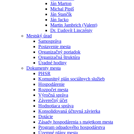
Ján Marton
Michal Pipiš
Ján Stančík
Ján Jacko
Martin Jambrich (Valent)
Dr. Ľudovít Linczéniy
Mestský úrad
Samospráva
Postavenie mesta
Organizačný poriadok
Organizačná štruktúra
Úradné hodiny
Dokumenty mesta
PHSR
Komunitný plán sociálnych služieb
Hospodárenie
Rozpočet mesta
Výročná správa
Záverečný účet
Hodnotiaca správa
Konsolidovaná účtovná závierka
Dotácie
Zásady hospodárenia s majetkom mesta
Program odpadového hospodárstva
Územné plány mesta