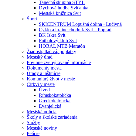
Tanečná skupina ŠTÝL
Dychová hudba Sviťanka
Mestská knižnica Svit
Šport
SKICENTRUM Lopušná dolina - Lučivná
Cyklo a in-line chodník Svit – Poprad
BK Iskra Svit
Futbalový klub Svit
HORAL MTB Maratón
Žiadosti, tlačivá, poplatky
Mestský úrad
Povinne zverejňované informácie
Dokumenty mesta
Úrady a inštitúcie
Komunitný život v meste
Cirkvi v meste
Úvod
Rímskokatolícka
Gréckokatolícka
Evanjelická
Mestská polícia
Školy a školské zariadenia
Služby
Mestské noviny
Petície