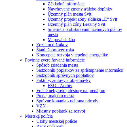
Základné informácie
Navrhované zmeny a⁄alebo doplnky
Územný plán mesta Svit
Územný projekt zóny sídliska „E“ Svit
Územný plán zóny Breziny Svit
Smernica o obstarávaní územných plánov
mesta
Mapová služba
Zoznam dlžníkov
Štatút športovec roka
Koncepcia rozvoja v tepelnej energetike
Povinne zverejňované informácie
Spôsob zriadenia mesta
Sadzobník poplatkov za sprístupnenie informácií
Sadzobník správnych poplatkov
Faktúry, zmluvy a objednávky
FZO - Archív
Voľné nebytové priestory na prenájom
Predaj majetku mesta
Správne konania - ochrana prírody
VZN
Miestny poplatok za rozvoj
Mestská polícia
Úlohy mestskej polície
Rady občanom