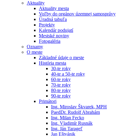
Aktuality
Aktuality mesta
Voľby do orgánov územnej samosprávy
Úradná tabuľa
Projekty
Kalendár podujatí
Mestské noviny
Fotogaléria
Oznamy
O meste
Základné údaje o meste
História mesta
30-te roky
40-te a 50-te roky
60-te roky
70-te roky
80-te roky
90-te roky
Primátori
Ing. Miroslav Škvarek, MPH
PaedDr. Rudolf Abrahám
Ing. Milan Fecko
Ing. Vladimír Rusnák
Ing. Ján Tarageľ
Jan Eštvánik