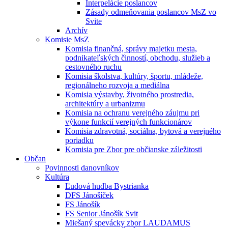
Interpelácie poslancov
Zásady odmeňovania poslancov MsZ vo
Svite
Archív
Komisie MsZ
Komisia finančná, správy majetku mesta,
podnikateľských činností, obchodu, služieb a
cestovného ruchu
Komisia školstva, kultúry, športu, mládeže,
regionálneho rozvoja a mediálna
Komisia výstavby, životného prostredia,
architektúry a urbanizmu
Komisia na ochranu verejného záujmu pri
výkone funkcií verejných funkcionárov
Komisia zdravotná, sociálna, bytová a verejného
poriadku
Komisia pre Zbor pre občianske záležitosti
Občan
Povinnosti danovníkov
Kultúra
Ľudová hudba Bystrianka
DFS Jánošíček
FS Jánošík
FS Senior Jánošík Svit
Miešaný spevácky zbor LAUDAMUS