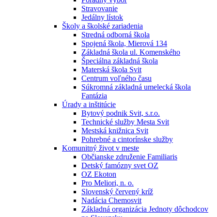
Stravovanie
Jedálny lístok
Školy a školské zariadenia
Stredná odborná škola
Spojená škola, Mierová 134
Základná škola ul. Komenského
Špeciálna základná škola
Materská škola Svit
Centrum voľného času
Súkromná základná umelecká škola
Fantázia
Úrady a inštitúcie
Bytový podnik Svit, s.r.o.
Technické služby Mesta Svit
Mestská knižnica Svit
Pohrebné a cintorínske služby
Komunitný život v meste
Občianske združenie Familiaris
Detský famózny svet OZ
OZ Ekoton
Pro Meliori, n. o.
Slovenský červený kríž
Nadácia Chemosvit
Základná organizácia Jednoty dôchodcov