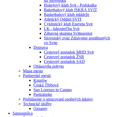
na Slovensku
Hokejový klub Svit - Podskalka
Baketbalový klub ISKRA SVIT
Basketbalový klub mládeže
Atletický Oddiel SVIT
Cyklistický klub Energia Svit
LK - lukostreľba Svit
Zábavná skupina Svittasenior
Slovenský zväz Zdravotne postihnutých
vo Svite
Doprava
Cestovný poriadok MHD Svit
Cestovný poriadok ŽSR
Cestovný poriadok SAD
Ohlasovňa pobytu
Mapa mesta
Partnerské mestá
Knurów
Česká Třebová
San Lorenzo in Campo
Partizánske
Prehlásenie o spracovaní osobných údajov
Technické služby
Oznamy
Samospráva