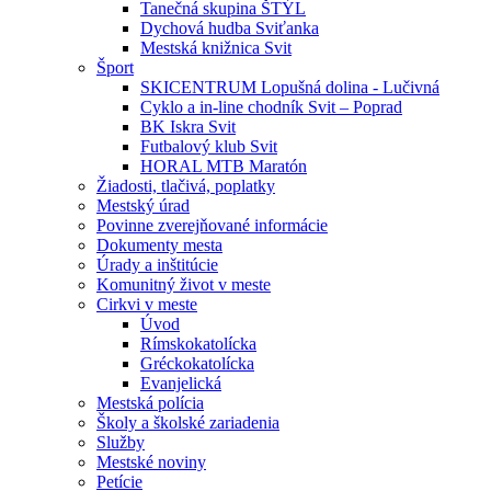
Tanečná skupina ŠTÝL
Dychová hudba Sviťanka
Mestská knižnica Svit
Šport
SKICENTRUM Lopušná dolina - Lučivná
Cyklo a in-line chodník Svit – Poprad
BK Iskra Svit
Futbalový klub Svit
HORAL MTB Maratón
Žiadosti, tlačivá, poplatky
Mestský úrad
Povinne zverejňované informácie
Dokumenty mesta
Úrady a inštitúcie
Komunitný život v meste
Cirkvi v meste
Úvod
Rímskokatolícka
Gréckokatolícka
Evanjelická
Mestská polícia
Školy a školské zariadenia
Služby
Mestské noviny
Petície