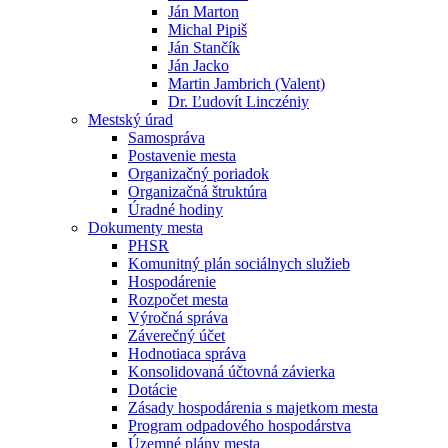
Ján Marton
Michal Pipiš
Ján Stančík
Ján Jacko
Martin Jambrich (Valent)
Dr. Ľudovít Linczéniy
Mestský úrad
Samospráva
Postavenie mesta
Organizačný poriadok
Organizačná štruktúra
Úradné hodiny
Dokumenty mesta
PHSR
Komunitný plán sociálnych služieb
Hospodárenie
Rozpočet mesta
Výročná správa
Záverečný účet
Hodnotiaca správa
Konsolidovaná účtovná závierka
Dotácie
Zásady hospodárenia s majetkom mesta
Program odpadového hospodárstva
Územné plány mesta