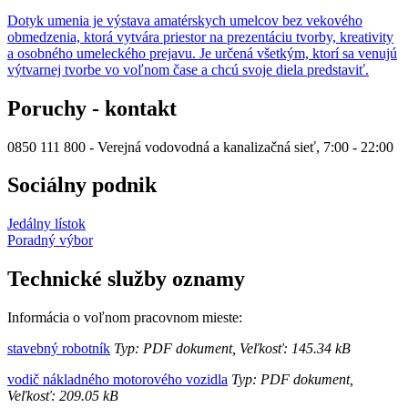
Dotyk umenia je výstava amatérskych umelcov bez vekového
obmedzenia, ktorá vytvára priestor na prezentáciu tvorby, kreativity
a osobného umeleckého prejavu. Je určená všetkým, ktorí sa venujú
výtvarnej tvorbe vo voľnom čase a chcú svoje diela predstaviť.
Poruchy - kontakt
0850 111 800 - Verejná vodovodná a kanalizačná sieť, 7:00 - 22:00
Sociálny podnik
Jedálny lístok
Poradný výbor
Technické služby oznamy
Informácia o voľnom pracovnom mieste:
stavebný robotník
Typ: PDF dokument, Veľkosť: 145.34 kB
vodič nákladného motorového vozidla
Typ: PDF dokument,
Veľkosť: 209.05 kB