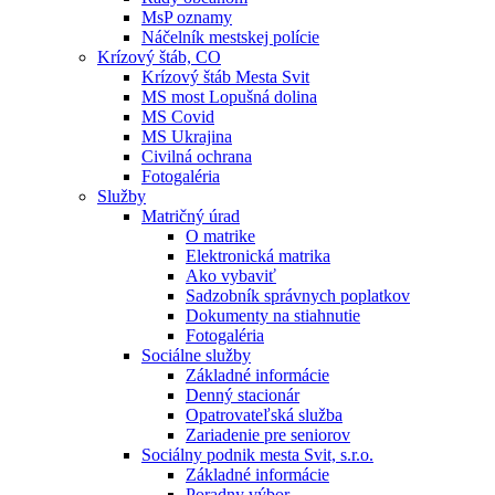
MsP oznamy
Náčelník mestskej polície
Krízový štáb, CO
Krízový štáb Mesta Svit
MS most Lopušná dolina
MS Covid
MS Ukrajina
Civilná ochrana
Fotogaléria
Služby
Matričný úrad
O matrike
Elektronická matrika
Ako vybaviť
Sadzobník správnych poplatkov
Dokumenty na stiahnutie
Fotogaléria
Sociálne služby
Základné informácie
Denný stacionár
Opatrovateľská služba
Zariadenie pre seniorov
Sociálny podnik mesta Svit, s.r.o.
Základné informácie
Poradny výbor