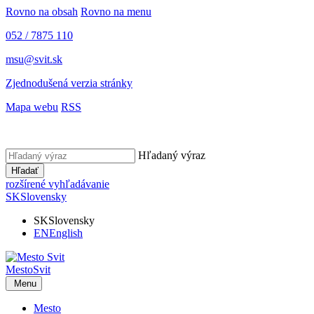
Rovno na obsah
Rovno na menu
052 / 7875 110
msu@svit.sk
Zjednodušená verzia stránky
Mapa webu
RSS
Hľadaný výraz
Hľadať
rozšírené vyhľadávanie
SK
Slovensky
SK
Slovensky
EN
English
Mesto
Svit
Menu
Mesto