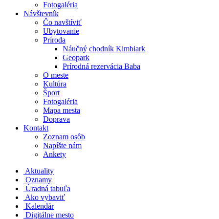
Fotogaléria
Návštevník
Čo navštíviť
Ubytovanie
Príroda
Náučný chodník Kimbiark
Geopark
Prírodná rezervácia Baba
O meste
Kultúra
Šport
Fotogaléria
Mapa mesta
Doprava
Kontakt
Zoznam osôb
Napíšte nám
Ankety
Aktuality
Oznamy
Úradná tabuľa
Ako vybaviť
Kalendár
Digitálne mesto