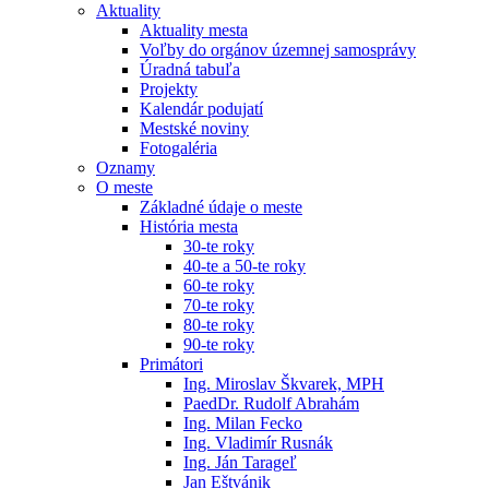
Aktuality
Aktuality mesta
Voľby do orgánov územnej samosprávy
Úradná tabuľa
Projekty
Kalendár podujatí
Mestské noviny
Fotogaléria
Oznamy
O meste
Základné údaje o meste
História mesta
30-te roky
40-te a 50-te roky
60-te roky
70-te roky
80-te roky
90-te roky
Primátori
Ing. Miroslav Škvarek, MPH
PaedDr. Rudolf Abrahám
Ing. Milan Fecko
Ing. Vladimír Rusnák
Ing. Ján Tarageľ
Jan Eštvánik