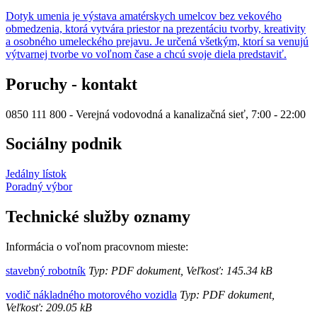
Dotyk umenia je výstava amatérskych umelcov bez vekového
obmedzenia, ktorá vytvára priestor na prezentáciu tvorby, kreativity
a osobného umeleckého prejavu. Je určená všetkým, ktorí sa venujú
výtvarnej tvorbe vo voľnom čase a chcú svoje diela predstaviť.
Poruchy - kontakt
0850 111 800 - Verejná vodovodná a kanalizačná sieť, 7:00 - 22:00
Sociálny podnik
Jedálny lístok
Poradný výbor
Technické služby oznamy
Informácia o voľnom pracovnom mieste:
stavebný robotník
Typ: PDF dokument, Veľkosť: 145.34 kB
vodič nákladného motorového vozidla
Typ: PDF dokument,
Veľkosť: 209.05 kB