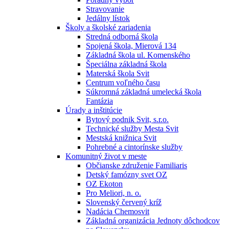
Stravovanie
Jedálny lístok
Školy a školské zariadenia
Stredná odborná škola
Spojená škola, Mierová 134
Základná škola ul. Komenského
Špeciálna základná škola
Materská škola Svit
Centrum voľného času
Súkromná základná umelecká škola
Fantázia
Úrady a inštitúcie
Bytový podnik Svit, s.r.o.
Technické služby Mesta Svit
Mestská knižnica Svit
Pohrebné a cintorínske služby
Komunitný život v meste
Občianske združenie Familiaris
Detský famózny svet OZ
OZ Ekoton
Pro Meliori, n. o.
Slovenský červený kríž
Nadácia Chemosvit
Základná organizácia Jednoty dôchodcov