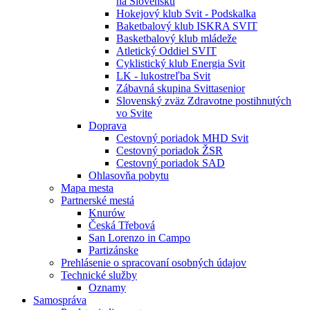
na Slovensku
Hokejový klub Svit - Podskalka
Baketbalový klub ISKRA SVIT
Basketbalový klub mládeže
Atletický Oddiel SVIT
Cyklistický klub Energia Svit
LK - lukostreľba Svit
Zábavná skupina Svittasenior
Slovenský zväz Zdravotne postihnutých
vo Svite
Doprava
Cestovný poriadok MHD Svit
Cestovný poriadok ŽSR
Cestovný poriadok SAD
Ohlasovňa pobytu
Mapa mesta
Partnerské mestá
Knurów
Česká Třebová
San Lorenzo in Campo
Partizánske
Prehlásenie o spracovaní osobných údajov
Technické služby
Oznamy
Samospráva