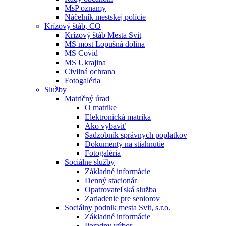
MsP oznamy
Náčelník mestskej polície
Krízový štáb, CO
Krízový štáb Mesta Svit
MS most Lopušná dolina
MS Covid
MS Ukrajina
Civilná ochrana
Fotogaléria
Služby
Matričný úrad
O matrike
Elektronická matrika
Ako vybaviť
Sadzobník správnych poplatkov
Dokumenty na stiahnutie
Fotogaléria
Sociálne služby
Základné informácie
Denný stacionár
Opatrovateľská služba
Zariadenie pre seniorov
Sociálny podnik mesta Svit, s.r.o.
Základné informácie
Poradny výbor