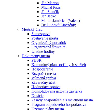
Ján Marton
Michal Pipiš
Ján Stančík
Ján Jacko
Martin Jambrich (Valent)
Dr. Ľudovít Linczéniy
Mestský úrad
Samospráva
Postavenie mesta
Organizačný poriadok
Organizačná štruktúra
Úradné hodiny
Dokumenty mesta
PHSR
Komunitný plán sociálnych služieb
Hospodárenie
Rozpočet mesta
Výročná správa
Záverečný účet
Hodnotiaca správa
Konsolidovaná účtovná závierka
Dotácie
Zásady hospodárenia s majetkom mesta
Program odpadového hospodárstva
Územné plány mesta