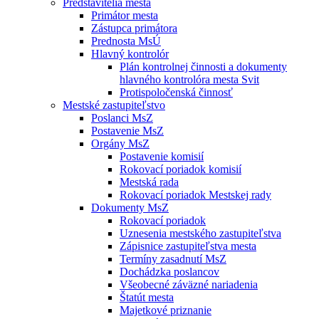
Predstavitelia mesta
Primátor mesta
Zástupca primátora
Prednosta MsÚ
Hlavný kontrolór
Plán kontrolnej činnosti a dokumenty
hlavného kontrolóra mesta Svit
Protispoločenská činnosť
Mestské zastupiteľstvo
Poslanci MsZ
Postavenie MsZ
Orgány MsZ
Postavenie komisií
Rokovací poriadok komisií
Mestská rada
Rokovací poriadok Mestskej rady
Dokumenty MsZ
Rokovací poriadok
Uznesenia mestského zastupiteľstva
Zápisnice zastupiteľstva mesta
Termíny zasadnutí MsZ
Dochádzka poslancov
Všeobecné záväzné nariadenia
Štatút mesta
Majetkové priznanie