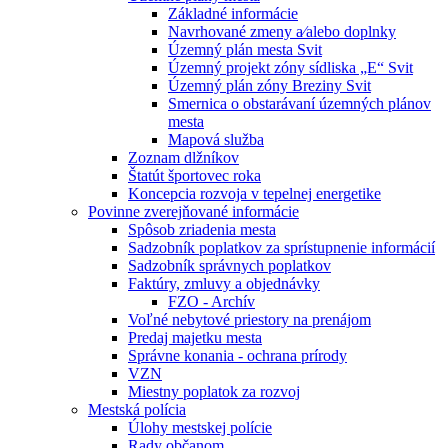
Základné informácie
Navrhované zmeny a⁄alebo doplnky
Územný plán mesta Svit
Územný projekt zóny sídliska „E“ Svit
Územný plán zóny Breziny Svit
Smernica o obstarávaní územných plánov
mesta
Mapová služba
Zoznam dlžníkov
Štatút športovec roka
Koncepcia rozvoja v tepelnej energetike
Povinne zverejňované informácie
Spôsob zriadenia mesta
Sadzobník poplatkov za sprístupnenie informácií
Sadzobník správnych poplatkov
Faktúry, zmluvy a objednávky
FZO - Archív
Voľné nebytové priestory na prenájom
Predaj majetku mesta
Správne konania - ochrana prírody
VZN
Miestny poplatok za rozvoj
Mestská polícia
Úlohy mestskej polície
Rady občanom