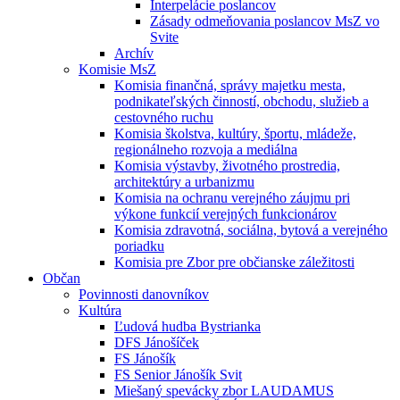
Interpelácie poslancov
Zásady odmeňovania poslancov MsZ vo
Svite
Archív
Komisie MsZ
Komisia finančná, správy majetku mesta,
podnikateľských činností, obchodu, služieb a
cestovného ruchu
Komisia školstva, kultúry, športu, mládeže,
regionálneho rozvoja a mediálna
Komisia výstavby, životného prostredia,
architektúry a urbanizmu
Komisia na ochranu verejného záujmu pri
výkone funkcií verejných funkcionárov
Komisia zdravotná, sociálna, bytová a verejného
poriadku
Komisia pre Zbor pre občianske záležitosti
Občan
Povinnosti danovníkov
Kultúra
Ľudová hudba Bystrianka
DFS Jánošíček
FS Jánošík
FS Senior Jánošík Svit
Miešaný spevácky zbor LAUDAMUS