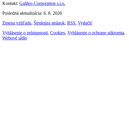
Kontakt:
Galileo Corporation s.r.o.
Posledná aktualizácia: 6. 8. 2026
Zmena vzhľadu
,
Štruktúra stránok
,
RSS
,
Vytlačiť
Vyhlásenie o prístupnosti
,
Cookies
,
Vyhlásenie o ochrane súkromia
,
Webové sídlo