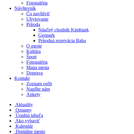
Fotogaléria
Návštevník
Čo navštíviť
Ubytovanie
Príroda
Náučný chodník Kimbiark
Geopark
Prírodná rezervácia Baba
O meste
Kultúra
Šport
Fotogaléria
Mapa mesta
Doprava
Kontakt
Zoznam osôb
Napíšte nám
Ankety
Aktuality
Oznamy
Úradná tabuľa
Ako vybaviť
Kalendár
Digitálne mesto