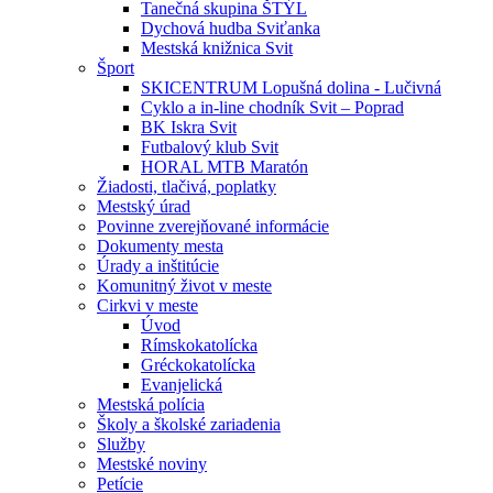
Tanečná skupina ŠTÝL
Dychová hudba Sviťanka
Mestská knižnica Svit
Šport
SKICENTRUM Lopušná dolina - Lučivná
Cyklo a in-line chodník Svit – Poprad
BK Iskra Svit
Futbalový klub Svit
HORAL MTB Maratón
Žiadosti, tlačivá, poplatky
Mestský úrad
Povinne zverejňované informácie
Dokumenty mesta
Úrady a inštitúcie
Komunitný život v meste
Cirkvi v meste
Úvod
Rímskokatolícka
Gréckokatolícka
Evanjelická
Mestská polícia
Školy a školské zariadenia
Služby
Mestské noviny
Petície