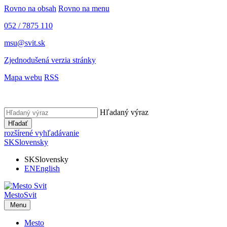
Rovno na obsah
Rovno na menu
052 / 7875 110
msu@svit.sk
Zjednodušená verzia stránky
Mapa webu
RSS
Hľadaný výraz
Hľadať
rozšírené vyhľadávanie
SK
Slovensky
SK
Slovensky
EN
English
Mesto
Svit
Menu
Mesto