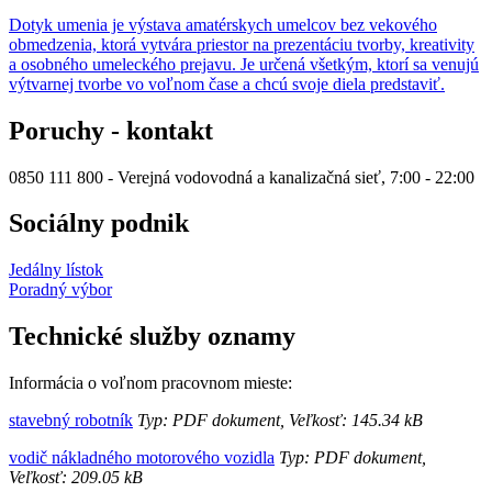
Dotyk umenia je výstava amatérskych umelcov bez vekového
obmedzenia, ktorá vytvára priestor na prezentáciu tvorby, kreativity
a osobného umeleckého prejavu. Je určená všetkým, ktorí sa venujú
výtvarnej tvorbe vo voľnom čase a chcú svoje diela predstaviť.
Poruchy - kontakt
0850 111 800 - Verejná vodovodná a kanalizačná sieť, 7:00 - 22:00
Sociálny podnik
Jedálny lístok
Poradný výbor
Technické služby oznamy
Informácia o voľnom pracovnom mieste:
stavebný robotník
Typ: PDF dokument, Veľkosť: 145.34 kB
vodič nákladného motorového vozidla
Typ: PDF dokument,
Veľkosť: 209.05 kB