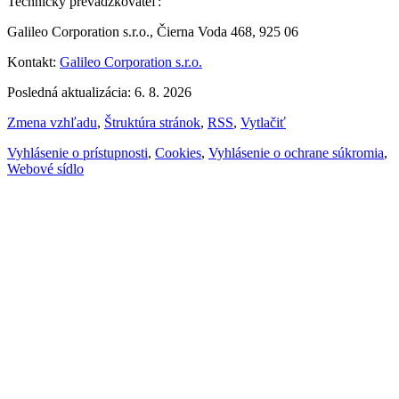
Technický prevádzkovateľ:
Galileo Corporation s.r.o., Čierna Voda 468, 925 06
Kontakt:
Galileo Corporation s.r.o.
Posledná aktualizácia: 6. 8. 2026
Zmena vzhľadu
,
Štruktúra stránok
,
RSS
,
Vytlačiť
Vyhlásenie o prístupnosti
,
Cookies
,
Vyhlásenie o ochrane súkromia
,
Webové sídlo