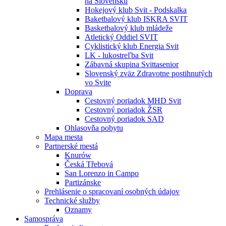
na Slovensku
Hokejový klub Svit - Podskalka
Baketbalový klub ISKRA SVIT
Basketbalový klub mládeže
Atletický Oddiel SVIT
Cyklistický klub Energia Svit
LK - lukostreľba Svit
Zábavná skupina Svittasenior
Slovenský zväz Zdravotne postihnutých
vo Svite
Doprava
Cestovný poriadok MHD Svit
Cestovný poriadok ŽSR
Cestovný poriadok SAD
Ohlasovňa pobytu
Mapa mesta
Partnerské mestá
Knurów
Česká Třebová
San Lorenzo in Campo
Partizánske
Prehlásenie o spracovaní osobných údajov
Technické služby
Oznamy
Samospráva