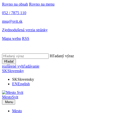
Rovno na obsah
Rovno na menu
052 / 7875 110
msu@svit.sk
Zjednodušená verzia stránky
Mapa webu
RSS
Hľadaný výraz
Hľadať
rozšírené vyhľadávanie
SK
Slovensky
SK
Slovensky
EN
English
Mesto
Svit
Menu
Mesto