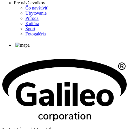
Pre návštevníkov
Čo navštíviť
Ubytovanie
Príroda
Kultúra
Šport
Fotogaléria