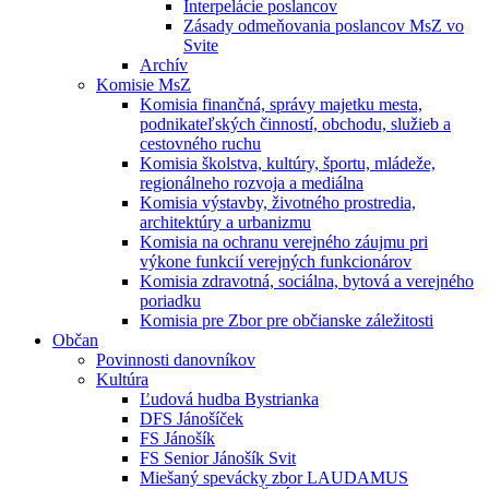
Interpelácie poslancov
Zásady odmeňovania poslancov MsZ vo
Svite
Archív
Komisie MsZ
Komisia finančná, správy majetku mesta,
podnikateľských činností, obchodu, služieb a
cestovného ruchu
Komisia školstva, kultúry, športu, mládeže,
regionálneho rozvoja a mediálna
Komisia výstavby, životného prostredia,
architektúry a urbanizmu
Komisia na ochranu verejného záujmu pri
výkone funkcií verejných funkcionárov
Komisia zdravotná, sociálna, bytová a verejného
poriadku
Komisia pre Zbor pre občianske záležitosti
Občan
Povinnosti danovníkov
Kultúra
Ľudová hudba Bystrianka
DFS Jánošíček
FS Jánošík
FS Senior Jánošík Svit
Miešaný spevácky zbor LAUDAMUS