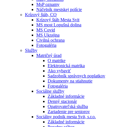
MsP oznamy
Náčelník mestskej polície
Krízový štáb, CO
Krízový štáb Mesta Svit
MS most Lopušná dolina
MS Covid
MS Ukrajina
Civilná ochrana
Fotogaléria
Služby
Matričný úrad
O matrike
Elektronická matrika
Ako vybaviť
Sadzobník správnych poplatkov
Dokumenty na stiahnutie
Fotogaléria
Sociálne služby
Základné informácie
Denný stacionár
Opatrovateľská služba
Zariadenie pre seniorov
Sociálny podnik mesta Svit, s.r.o.
Základné informácie
Poradny výbor