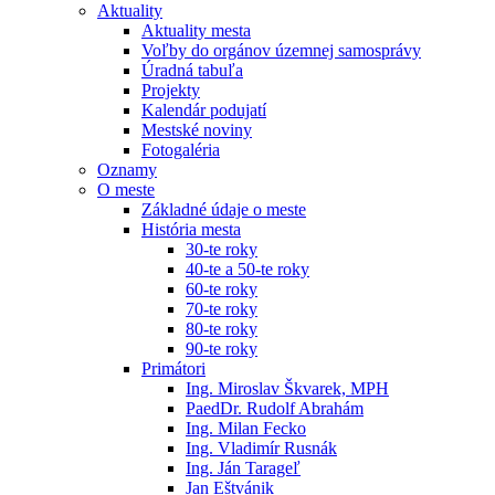
Aktuality
Aktuality mesta
Voľby do orgánov územnej samosprávy
Úradná tabuľa
Projekty
Kalendár podujatí
Mestské noviny
Fotogaléria
Oznamy
O meste
Základné údaje o meste
História mesta
30-te roky
40-te a 50-te roky
60-te roky
70-te roky
80-te roky
90-te roky
Primátori
Ing. Miroslav Škvarek, MPH
PaedDr. Rudolf Abrahám
Ing. Milan Fecko
Ing. Vladimír Rusnák
Ing. Ján Tarageľ
Jan Eštvánik