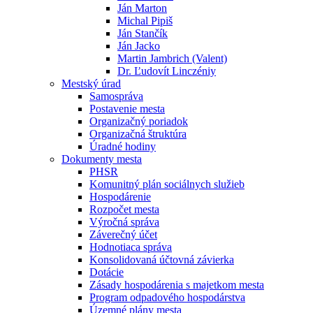
Ján Marton
Michal Pipiš
Ján Stančík
Ján Jacko
Martin Jambrich (Valent)
Dr. Ľudovít Linczéniy
Mestský úrad
Samospráva
Postavenie mesta
Organizačný poriadok
Organizačná štruktúra
Úradné hodiny
Dokumenty mesta
PHSR
Komunitný plán sociálnych služieb
Hospodárenie
Rozpočet mesta
Výročná správa
Záverečný účet
Hodnotiaca správa
Konsolidovaná účtovná závierka
Dotácie
Zásady hospodárenia s majetkom mesta
Program odpadového hospodárstva
Územné plány mesta