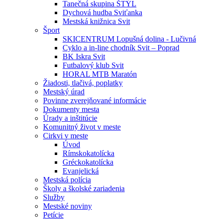
Tanečná skupina ŠTÝL
Dychová hudba Sviťanka
Mestská knižnica Svit
Šport
SKICENTRUM Lopušná dolina - Lučivná
Cyklo a in-line chodník Svit – Poprad
BK Iskra Svit
Futbalový klub Svit
HORAL MTB Maratón
Žiadosti, tlačivá, poplatky
Mestský úrad
Povinne zverejňované informácie
Dokumenty mesta
Úrady a inštitúcie
Komunitný život v meste
Cirkvi v meste
Úvod
Rímskokatolícka
Gréckokatolícka
Evanjelická
Mestská polícia
Školy a školské zariadenia
Služby
Mestské noviny
Petície