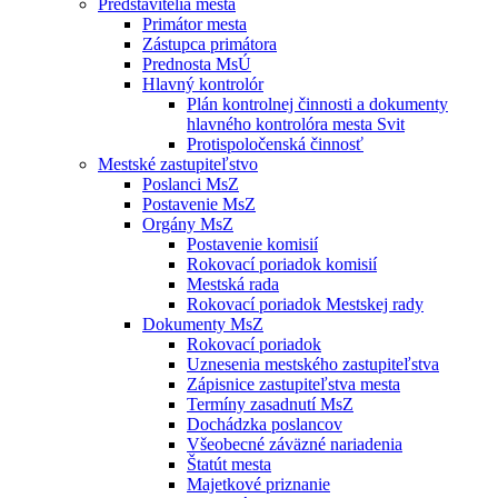
Predstavitelia mesta
Primátor mesta
Zástupca primátora
Prednosta MsÚ
Hlavný kontrolór
Plán kontrolnej činnosti a dokumenty
hlavného kontrolóra mesta Svit
Protispoločenská činnosť
Mestské zastupiteľstvo
Poslanci MsZ
Postavenie MsZ
Orgány MsZ
Postavenie komisií
Rokovací poriadok komisií
Mestská rada
Rokovací poriadok Mestskej rady
Dokumenty MsZ
Rokovací poriadok
Uznesenia mestského zastupiteľstva
Zápisnice zastupiteľstva mesta
Termíny zasadnutí MsZ
Dochádzka poslancov
Všeobecné záväzné nariadenia
Štatút mesta
Majetkové priznanie