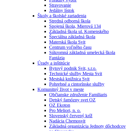
Stravovanie
Jedálny lístok
Školy a školské zariadenia
Stredná odborná škola
Spojená škola, Mierová 134
Základná škola ul. Komenského
Špeciálna základná škola
Materská škola Svit
Centrum voľného času
Súkromná základná umelecká škola
Fantázia
Úrady a inštitúcie
Bytový podnik Svit, s.r.o.
Technické služby Mesta Svit
Mestská knižnica Svit
Pohrebné a cintorínske služby
Komunitný život v meste
Občianske združenie Familiaris
Detský famózny svet OZ
OZ Ekoton
Pro Meliori, n. o.
Slovenský červený kríž
Nadácia Chemosvit
Základná organizácia Jednoty dôchodcov