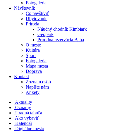
Fotogaléria
Návštevník
Čo navštíviť
Ubytovanie
Príroda
Náučný chodník Kimbiark
Geopark
Prírodná rezervácia Baba
O meste
Kultúra
Šport
Fotogaléria
Mapa mesta
Doprava
Kontakt
Zoznam osôb
Napíšte nám
Ankety
Aktuality
Oznamy
Úradná tabuľa
Ako vybaviť
Kalendár
Digitálne mesto