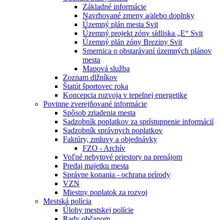
Základné informácie
Navrhované zmeny a⁄alebo doplnky
Územný plán mesta Svit
Územný projekt zóny sídliska „E“ Svit
Územný plán zóny Breziny Svit
Smernica o obstarávaní územných plánov
mesta
Mapová služba
Zoznam dlžníkov
Štatút športovec roka
Koncepcia rozvoja v tepelnej energetike
Povinne zverejňované informácie
Spôsob zriadenia mesta
Sadzobník poplatkov za sprístupnenie informácií
Sadzobník správnych poplatkov
Faktúry, zmluvy a objednávky
FZO - Archív
Voľné nebytové priestory na prenájom
Predaj majetku mesta
Správne konania - ochrana prírody
VZN
Miestny poplatok za rozvoj
Mestská polícia
Úlohy mestskej polície
Rady občanom