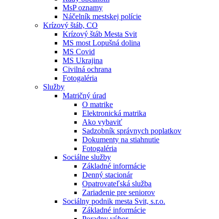
MsP oznamy
Náčelník mestskej polície
Krízový štáb, CO
Krízový štáb Mesta Svit
MS most Lopušná dolina
MS Covid
MS Ukrajina
Civilná ochrana
Fotogaléria
Služby
Matričný úrad
O matrike
Elektronická matrika
Ako vybaviť
Sadzobník správnych poplatkov
Dokumenty na stiahnutie
Fotogaléria
Sociálne služby
Základné informácie
Denný stacionár
Opatrovateľská služba
Zariadenie pre seniorov
Sociálny podnik mesta Svit, s.r.o.
Základné informácie
Poradny výbor