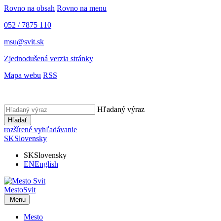
Rovno na obsah
Rovno na menu
052 / 7875 110
msu@svit.sk
Zjednodušená verzia stránky
Mapa webu
RSS
Hľadaný výraz
Hľadať
rozšírené vyhľadávanie
SK
Slovensky
SK
Slovensky
EN
English
Mesto
Svit
Menu
Mesto