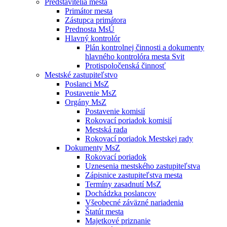
Predstavitelia mesta
Primátor mesta
Zástupca primátora
Prednosta MsÚ
Hlavný kontrolór
Plán kontrolnej činnosti a dokumenty
hlavného kontrolóra mesta Svit
Protispoločenská činnosť
Mestské zastupiteľstvo
Poslanci MsZ
Postavenie MsZ
Orgány MsZ
Postavenie komisií
Rokovací poriadok komisií
Mestská rada
Rokovací poriadok Mestskej rady
Dokumenty MsZ
Rokovací poriadok
Uznesenia mestského zastupiteľstva
Zápisnice zastupiteľstva mesta
Termíny zasadnutí MsZ
Dochádzka poslancov
Všeobecné záväzné nariadenia
Štatút mesta
Majetkové priznanie