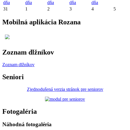
dňa
dňa
dňa
dňa
dňa
31
1
2
3
4
5
Mobilná aplikácia Rozana
Zoznam dlžníkov
Zoznam dlžníkov
Seniori
Zjednodušená verzia stránok pre seniorov
Fotogaléria
Náhodná fotogaléria