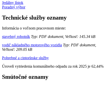
Jedálny lístok
Poradný výbor
Technické služby oznamy
Informácia o voľnom pracovnom mieste:
stavebný robotník
Typ: PDF dokument, Veľkosť: 145.34 kB
vodič nákladného motorového vozidla
Typ: PDF dokument,
Veľkosť: 209.05 kB
Pohrebné a cintorínske služby
Úroveň vytriedenia komunálneho odpadu za rok 2025 je 62,44%
Smútočné oznamy