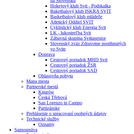
na Slovensku
Hokejový klub Svit - Podskalka
Baketbalový klub ISKRA SVIT
Basketbalový klub mládeže
Atletický Oddiel SVIT
Cyklistický klub Energia Svit
LK - lukostreľba Svit
Zábavná skupina Svittasenior
Slovenský zväz Zdravotne postihnutých
vo Svite
Doprava
Cestovný poriadok MHD Svit
Cestovný poriadok ŽSR
Cestovný poriadok SAD
Ohlasovňa pobytu
Mapa mesta
Partnerské mestá
Knurów
Česká Třebová
San Lorenzo in Campo
Partizánske
Prehlásenie o spracovaní osobných údajov
Technické služby
Oznamy
Samospráva