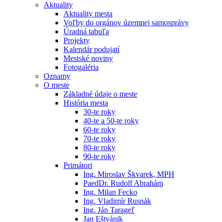
Aktuality
Aktuality mesta
Voľby do orgánov územnej samosprávy
Úradná tabuľa
Projekty
Kalendár podujatí
Mestské noviny
Fotogaléria
Oznamy
O meste
Základné údaje o meste
História mesta
30-te roky
40-te a 50-te roky
60-te roky
70-te roky
80-te roky
90-te roky
Primátori
Ing. Miroslav Škvarek, MPH
PaedDr. Rudolf Abrahám
Ing. Milan Fecko
Ing. Vladimír Rusnák
Ing. Ján Tarageľ
Jan Eštvánik