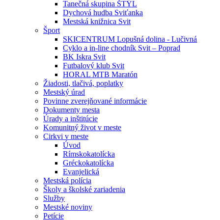
Tanečná skupina ŠTÝL
Dychová hudba Sviťanka
Mestská knižnica Svit
Šport
SKICENTRUM Lopušná dolina - Lučivná
Cyklo a in-line chodník Svit – Poprad
BK Iskra Svit
Futbalový klub Svit
HORAL MTB Maratón
Žiadosti, tlačivá, poplatky
Mestský úrad
Povinne zverejňované informácie
Dokumenty mesta
Úrady a inštitúcie
Komunitný život v meste
Cirkvi v meste
Úvod
Rímskokatolícka
Gréckokatolícka
Evanjelická
Mestská polícia
Školy a školské zariadenia
Služby
Mestské noviny
Petície