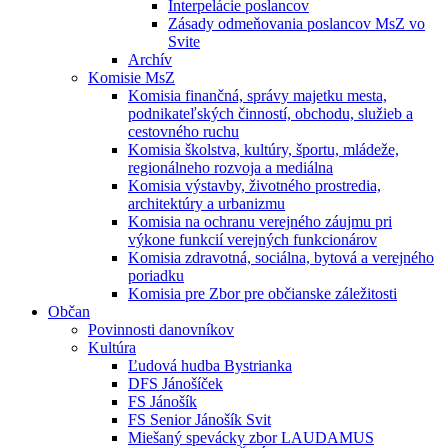
Interpelácie poslancov
Zásady odmeňovania poslancov MsZ vo
Svite
Archív
Komisie MsZ
Komisia finančná, správy majetku mesta,
podnikateľských činností, obchodu, služieb a
cestovného ruchu
Komisia školstva, kultúry, športu, mládeže,
regionálneho rozvoja a mediálna
Komisia výstavby, životného prostredia,
architektúry a urbanizmu
Komisia na ochranu verejného záujmu pri
výkone funkcií verejných funkcionárov
Komisia zdravotná, sociálna, bytová a verejného
poriadku
Komisia pre Zbor pre občianske záležitosti
Občan
Povinnosti danovníkov
Kultúra
Ľudová hudba Bystrianka
DFS Jánošíček
FS Jánošík
FS Senior Jánošík Svit
Miešaný spevácky zbor LAUDAMUS