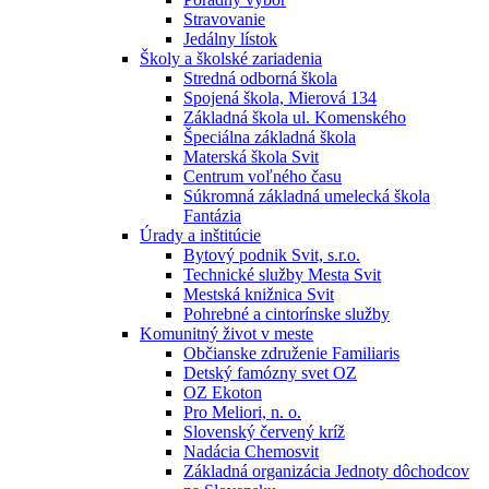
Stravovanie
Jedálny lístok
Školy a školské zariadenia
Stredná odborná škola
Spojená škola, Mierová 134
Základná škola ul. Komenského
Špeciálna základná škola
Materská škola Svit
Centrum voľného času
Súkromná základná umelecká škola
Fantázia
Úrady a inštitúcie
Bytový podnik Svit, s.r.o.
Technické služby Mesta Svit
Mestská knižnica Svit
Pohrebné a cintorínske služby
Komunitný život v meste
Občianske združenie Familiaris
Detský famózny svet OZ
OZ Ekoton
Pro Meliori, n. o.
Slovenský červený kríž
Nadácia Chemosvit
Základná organizácia Jednoty dôchodcov