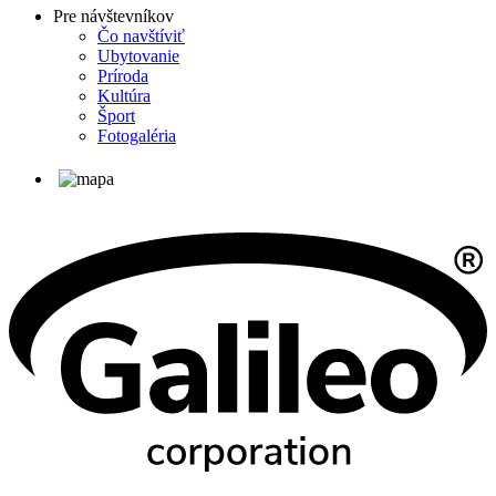
Pre návštevníkov
Čo navštíviť
Ubytovanie
Príroda
Kultúra
Šport
Fotogaléria