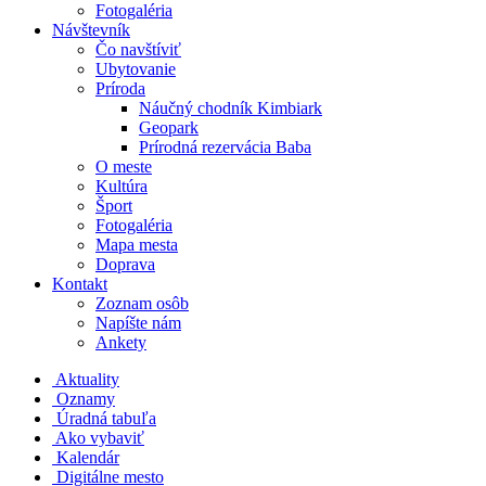
Fotogaléria
Návštevník
Čo navštíviť
Ubytovanie
Príroda
Náučný chodník Kimbiark
Geopark
Prírodná rezervácia Baba
O meste
Kultúra
Šport
Fotogaléria
Mapa mesta
Doprava
Kontakt
Zoznam osôb
Napíšte nám
Ankety
Aktuality
Oznamy
Úradná tabuľa
Ako vybaviť
Kalendár
Digitálne mesto