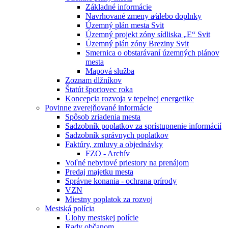
Základné informácie
Navrhované zmeny a⁄alebo doplnky
Územný plán mesta Svit
Územný projekt zóny sídliska „E“ Svit
Územný plán zóny Breziny Svit
Smernica o obstarávaní územných plánov
mesta
Mapová služba
Zoznam dlžníkov
Štatút športovec roka
Koncepcia rozvoja v tepelnej energetike
Povinne zverejňované informácie
Spôsob zriadenia mesta
Sadzobník poplatkov za sprístupnenie informácií
Sadzobník správnych poplatkov
Faktúry, zmluvy a objednávky
FZO - Archív
Voľné nebytové priestory na prenájom
Predaj majetku mesta
Správne konania - ochrana prírody
VZN
Miestny poplatok za rozvoj
Mestská polícia
Úlohy mestskej polície
Rady občanom