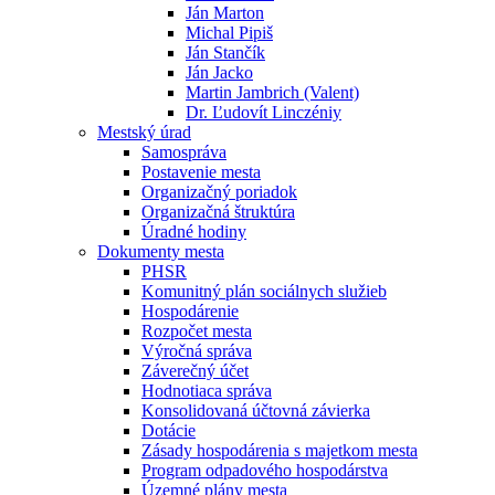
Ján Marton
Michal Pipiš
Ján Stančík
Ján Jacko
Martin Jambrich (Valent)
Dr. Ľudovít Linczéniy
Mestský úrad
Samospráva
Postavenie mesta
Organizačný poriadok
Organizačná štruktúra
Úradné hodiny
Dokumenty mesta
PHSR
Komunitný plán sociálnych služieb
Hospodárenie
Rozpočet mesta
Výročná správa
Záverečný účet
Hodnotiaca správa
Konsolidovaná účtovná závierka
Dotácie
Zásady hospodárenia s majetkom mesta
Program odpadového hospodárstva
Územné plány mesta