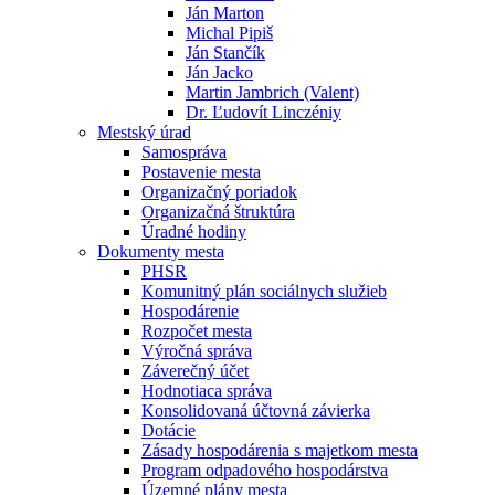
Ján Marton
Michal Pipiš
Ján Stančík
Ján Jacko
Martin Jambrich (Valent)
Dr. Ľudovít Linczéniy
Mestský úrad
Samospráva
Postavenie mesta
Organizačný poriadok
Organizačná štruktúra
Úradné hodiny
Dokumenty mesta
PHSR
Komunitný plán sociálnych služieb
Hospodárenie
Rozpočet mesta
Výročná správa
Záverečný účet
Hodnotiaca správa
Konsolidovaná účtovná závierka
Dotácie
Zásady hospodárenia s majetkom mesta
Program odpadového hospodárstva
Územné plány mesta