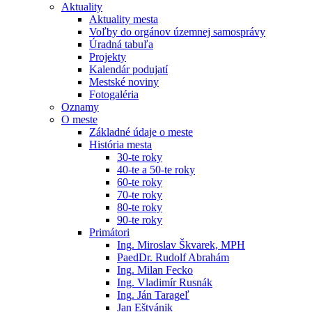
Aktuality
Aktuality mesta
Voľby do orgánov územnej samosprávy
Úradná tabuľa
Projekty
Kalendár podujatí
Mestské noviny
Fotogaléria
Oznamy
O meste
Základné údaje o meste
História mesta
30-te roky
40-te a 50-te roky
60-te roky
70-te roky
80-te roky
90-te roky
Primátori
Ing. Miroslav Škvarek, MPH
PaedDr. Rudolf Abrahám
Ing. Milan Fecko
Ing. Vladimír Rusnák
Ing. Ján Tarageľ
Jan Eštvánik