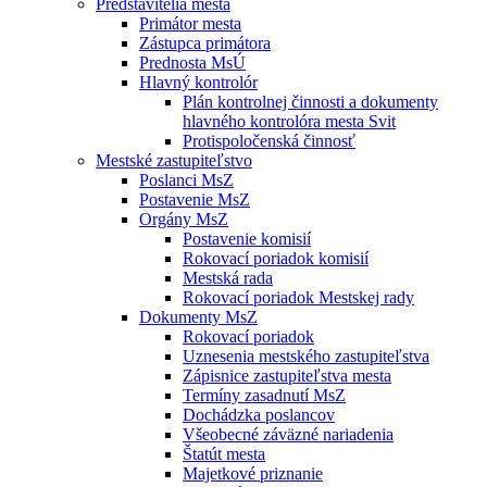
Predstavitelia mesta
Primátor mesta
Zástupca primátora
Prednosta MsÚ
Hlavný kontrolór
Plán kontrolnej činnosti a dokumenty
hlavného kontrolóra mesta Svit
Protispoločenská činnosť
Mestské zastupiteľstvo
Poslanci MsZ
Postavenie MsZ
Orgány MsZ
Postavenie komisií
Rokovací poriadok komisií
Mestská rada
Rokovací poriadok Mestskej rady
Dokumenty MsZ
Rokovací poriadok
Uznesenia mestského zastupiteľstva
Zápisnice zastupiteľstva mesta
Termíny zasadnutí MsZ
Dochádzka poslancov
Všeobecné záväzné nariadenia
Štatút mesta
Majetkové priznanie