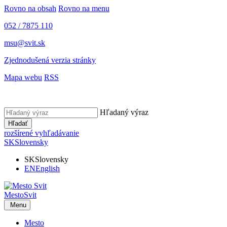
Rovno na obsah
Rovno na menu
052 / 7875 110
msu@svit.sk
Zjednodušená verzia stránky
Mapa webu
RSS
Hľadaný výraz
Hľadať
rozšírené vyhľadávanie
SK
Slovensky
SK
Slovensky
EN
English
Mesto
Svit
Menu
Mesto