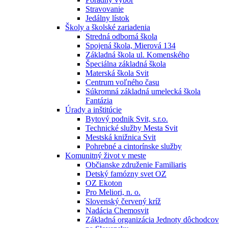
Stravovanie
Jedálny lístok
Školy a školské zariadenia
Stredná odborná škola
Spojená škola, Mierová 134
Základná škola ul. Komenského
Špeciálna základná škola
Materská škola Svit
Centrum voľného času
Súkromná základná umelecká škola
Fantázia
Úrady a inštitúcie
Bytový podnik Svit, s.r.o.
Technické služby Mesta Svit
Mestská knižnica Svit
Pohrebné a cintorínske služby
Komunitný život v meste
Občianske združenie Familiaris
Detský famózny svet OZ
OZ Ekoton
Pro Meliori, n. o.
Slovenský červený kríž
Nadácia Chemosvit
Základná organizácia Jednoty dôchodcov