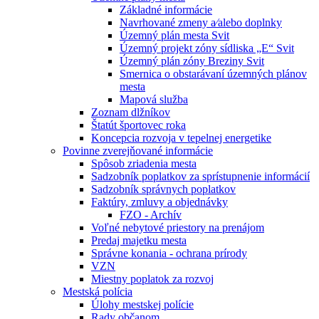
Základné informácie
Navrhované zmeny a⁄alebo doplnky
Územný plán mesta Svit
Územný projekt zóny sídliska „E“ Svit
Územný plán zóny Breziny Svit
Smernica o obstarávaní územných plánov
mesta
Mapová služba
Zoznam dlžníkov
Štatút športovec roka
Koncepcia rozvoja v tepelnej energetike
Povinne zverejňované informácie
Spôsob zriadenia mesta
Sadzobník poplatkov za sprístupnenie informácií
Sadzobník správnych poplatkov
Faktúry, zmluvy a objednávky
FZO - Archív
Voľné nebytové priestory na prenájom
Predaj majetku mesta
Správne konania - ochrana prírody
VZN
Miestny poplatok za rozvoj
Mestská polícia
Úlohy mestskej polície
Rady občanom