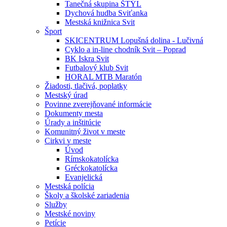
Tanečná skupina ŠTÝL
Dychová hudba Sviťanka
Mestská knižnica Svit
Šport
SKICENTRUM Lopušná dolina - Lučivná
Cyklo a in-line chodník Svit – Poprad
BK Iskra Svit
Futbalový klub Svit
HORAL MTB Maratón
Žiadosti, tlačivá, poplatky
Mestský úrad
Povinne zverejňované informácie
Dokumenty mesta
Úrady a inštitúcie
Komunitný život v meste
Cirkvi v meste
Úvod
Rímskokatolícka
Gréckokatolícka
Evanjelická
Mestská polícia
Školy a školské zariadenia
Služby
Mestské noviny
Petície