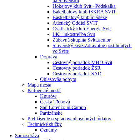
na Slovensku
Hokejový klub Svit - Podskalka
Baketbalový klub ISKRA SVIT
Basketbalový klub mládeže
Atletický Oddiel SVIT
Cyklistický klub Energia Svit
LK - lukostreľba Svit
Zábavná skupina Svittasenior
Slovenský zväz Zdravotne postihnutých
vo Svite
Doprava
Cestovný poriadok MHD Svit
Cestovný poriadok ŽSR
Cestovný poriadok SAD
Ohlasovňa pobytu
Mapa mesta
Partnerské mestá
Knurów
Česká Třebová
San Lorenzo in Campo
Partizánske
Prehlásenie o spracovaní osobných údajov
Technické služby
Oznamy
Samospráva