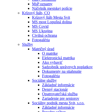
MsP oznamy
Náčelník mestskej polície
Krízový štáb, CO
Krízový štáb Mesta Svit
MS most Lopušná dolina
MS Covid
MS Ukrajina
Civilná ochrana
Fotogaléria
Služby
Matričný úrad
O matrike
Elektronická matrika
Ako vybaviť
Sadzobník správnych poplatkov
Dokumenty na stiahnutie
Fotogaléria
Sociálne služby
Základné informácie
Denný stacionár
Opatrovateľská služba
Zariadenie pre seniorov
Sociálny podnik mesta Svit, s.r.o.
Základné informácie
Poradny výbor