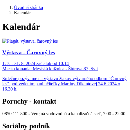
Úvodná stránka
Kalendár
Kalendár
Výstava - Čarovný les
1. 7. - 31. 8. 2024 začiatok od 10:14
Miesto konania:
Mestská knižnica - Štúrova 87, Svit
Srdečne pozývame na výstavu žiakov výtvarného odboru "Čarovný
les" pod vedením pani učiteľky Martiny Dikantovej 24.6.2024 o
16.30 h.
Poruchy - kontakt
0850 111 800 - Verejná vodovodná a kanalizačná sieť, 7:00 - 22:00
Sociálny podnik