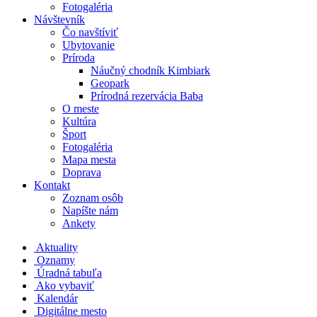
Fotogaléria
Návštevník
Čo navštíviť
Ubytovanie
Príroda
Náučný chodník Kimbiark
Geopark
Prírodná rezervácia Baba
O meste
Kultúra
Šport
Fotogaléria
Mapa mesta
Doprava
Kontakt
Zoznam osôb
Napíšte nám
Ankety
Aktuality
Oznamy
Úradná tabuľa
Ako vybaviť
Kalendár
Digitálne mesto