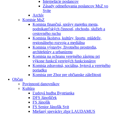
Interpelácie poslancov
Zásady odmeňovania poslancov MsZ vo
Svite
Archív
Komisie MsZ
Komisia finančná, správy majetku mesta,
podnikateľských činností, obchodu, služieb a
cestovného ruchu
Komisia školstva, kultúry, športu, mládeže,
regionálneho rozvoja a mediálna
Komisia výstavby, životného prostredia,
architektúry a urbanizmu
Komisia na ochranu verejného záujmu pri
výkone funkcií verejných funkcionárov
Komisia zdravotná, sociálna, bytová a verejného
poriadku
Komisia pre Zbor pre občianske záležitosti
Občan
Povinnosti danovníkov
Kultúra
Ľudová hudba Bystrianka
DFS Jánošíček
FS Jánošík
FS Senior Jánošík Svit
Miešaný spevácky zbor LAUDAMUS