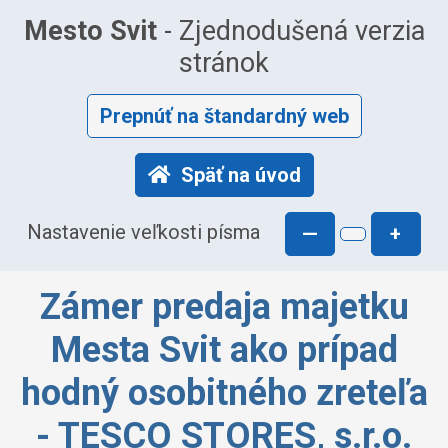
Mesto Svit
- Zjednodušená verzia
stránok
Prepnúť na štandardný web
Späť na úvod
Nastavenie veľkosti písma
—
+
Zámer predaja majetku
Mesta Svit ako prípad
hodný osobitného zreteľa
- TESCO STORES, s.r.o.