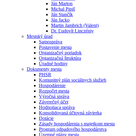
Ján Marton
Michal Pipiš
Ján Stančík
Ján Jacko
Martin Jambrich (Valent)
Dr. Ľudovít Linczéniy
Mestský úrad
Samospráva
Postavenie mesta
Organizačný poriadok
Organizačná štruktúra
Úradné hodiny
Dokumenty mesta
PHSR
Komunitný plán sociálnych služieb
Hospodárenie
Rozpočet mesta
Výročná správa
Záverečný účet
Hodnotiaca správa
Konsolidovaná účtovná závierka
Dotácie
Zásady hospodárenia s majetkom mesta
Program odpadového hospodárstva
Územné plány mesta