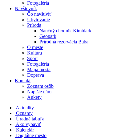
Fotogaléria
Návštevník
Čo navštíviť
Ubytovanie
Príroda
Náučný chodník Kimbiark
Geopark
Prírodná rezervácia Baba
O meste
Kultúra
Šport
Fotogaléria
Mapa mesta
Doprava
Kontakt
Zoznam osôb
Napíšte nám
Ankety
Aktuality
Oznamy
Úradná tabuľa
Ako vybaviť
Kalendár
Digitálne mesto