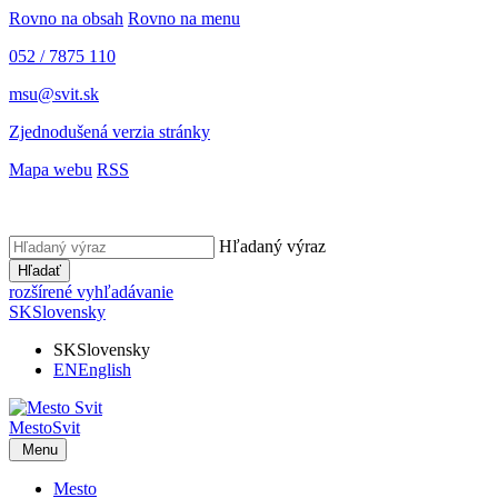
Rovno na obsah
Rovno na menu
052 / 7875 110
msu@svit.sk
Zjednodušená verzia stránky
Mapa webu
RSS
Hľadaný výraz
Hľadať
rozšírené vyhľadávanie
SK
Slovensky
SK
Slovensky
EN
English
Mesto
Svit
Menu
Mesto