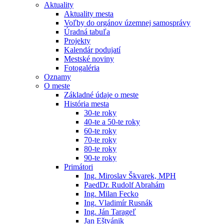
Aktuality
Aktuality mesta
Voľby do orgánov územnej samosprávy
Úradná tabuľa
Projekty
Kalendár podujatí
Mestské noviny
Fotogaléria
Oznamy
O meste
Základné údaje o meste
História mesta
30-te roky
40-te a 50-te roky
60-te roky
70-te roky
80-te roky
90-te roky
Primátori
Ing. Miroslav Škvarek, MPH
PaedDr. Rudolf Abrahám
Ing. Milan Fecko
Ing. Vladimír Rusnák
Ing. Ján Tarageľ
Jan Eštvánik