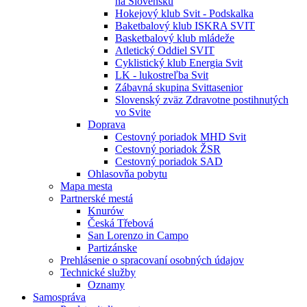
na Slovensku
Hokejový klub Svit - Podskalka
Baketbalový klub ISKRA SVIT
Basketbalový klub mládeže
Atletický Oddiel SVIT
Cyklistický klub Energia Svit
LK - lukostreľba Svit
Zábavná skupina Svittasenior
Slovenský zväz Zdravotne postihnutých
vo Svite
Doprava
Cestovný poriadok MHD Svit
Cestovný poriadok ŽSR
Cestovný poriadok SAD
Ohlasovňa pobytu
Mapa mesta
Partnerské mestá
Knurów
Česká Třebová
San Lorenzo in Campo
Partizánske
Prehlásenie o spracovaní osobných údajov
Technické služby
Oznamy
Samospráva