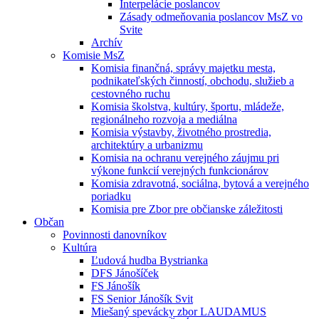
Interpelácie poslancov
Zásady odmeňovania poslancov MsZ vo
Svite
Archív
Komisie MsZ
Komisia finančná, správy majetku mesta,
podnikateľských činností, obchodu, služieb a
cestovného ruchu
Komisia školstva, kultúry, športu, mládeže,
regionálneho rozvoja a mediálna
Komisia výstavby, životného prostredia,
architektúry a urbanizmu
Komisia na ochranu verejného záujmu pri
výkone funkcií verejných funkcionárov
Komisia zdravotná, sociálna, bytová a verejného
poriadku
Komisia pre Zbor pre občianske záležitosti
Občan
Povinnosti danovníkov
Kultúra
Ľudová hudba Bystrianka
DFS Jánošíček
FS Jánošík
FS Senior Jánošík Svit
Miešaný spevácky zbor LAUDAMUS