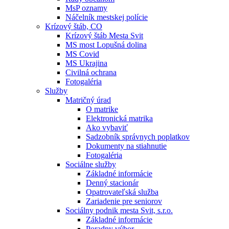
MsP oznamy
Náčelník mestskej polície
Krízový štáb, CO
Krízový štáb Mesta Svit
MS most Lopušná dolina
MS Covid
MS Ukrajina
Civilná ochrana
Fotogaléria
Služby
Matričný úrad
O matrike
Elektronická matrika
Ako vybaviť
Sadzobník správnych poplatkov
Dokumenty na stiahnutie
Fotogaléria
Sociálne služby
Základné informácie
Denný stacionár
Opatrovateľská služba
Zariadenie pre seniorov
Sociálny podnik mesta Svit, s.r.o.
Základné informácie
Poradny výbor