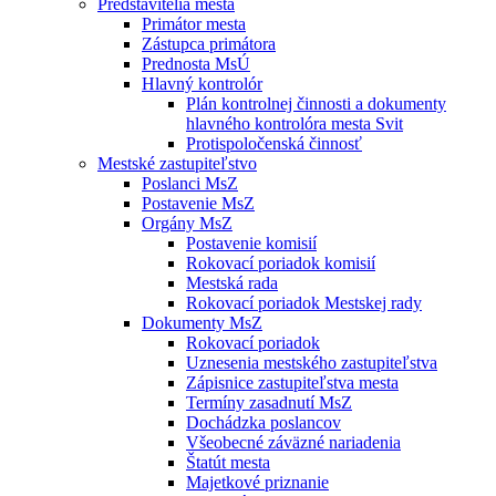
Predstavitelia mesta
Primátor mesta
Zástupca primátora
Prednosta MsÚ
Hlavný kontrolór
Plán kontrolnej činnosti a dokumenty
hlavného kontrolóra mesta Svit
Protispoločenská činnosť
Mestské zastupiteľstvo
Poslanci MsZ
Postavenie MsZ
Orgány MsZ
Postavenie komisií
Rokovací poriadok komisií
Mestská rada
Rokovací poriadok Mestskej rady
Dokumenty MsZ
Rokovací poriadok
Uznesenia mestského zastupiteľstva
Zápisnice zastupiteľstva mesta
Termíny zasadnutí MsZ
Dochádzka poslancov
Všeobecné záväzné nariadenia
Štatút mesta
Majetkové priznanie