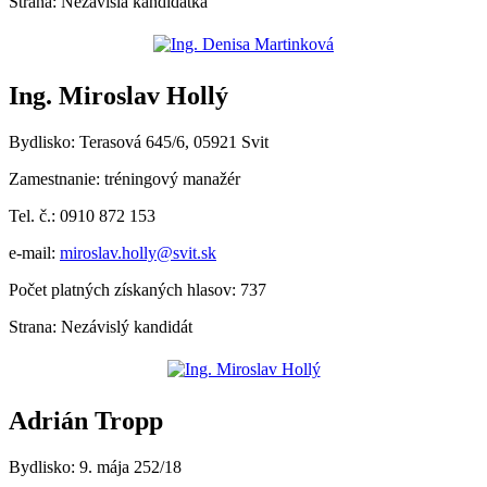
Strana: Nezávislá kandidátka
Ing. Miroslav Hollý
Bydlisko: Terasová 645/6, 05921 Svit
Zamestnanie: tréningový manažér
Tel. č.: 0910 872 153
e-mail:
miroslav.holly@svit.sk
Počet platných získaných hlasov: 737
Strana: Nezávislý kandidát
Adrián Tropp
Bydlisko: 9. mája 252/18