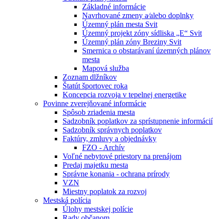
Základné informácie
Navrhované zmeny a⁄alebo doplnky
Územný plán mesta Svit
Územný projekt zóny sídliska „E“ Svit
Územný plán zóny Breziny Svit
Smernica o obstarávaní územných plánov
mesta
Mapová služba
Zoznam dlžníkov
Štatút športovec roka
Koncepcia rozvoja v tepelnej energetike
Povinne zverejňované informácie
Spôsob zriadenia mesta
Sadzobník poplatkov za sprístupnenie informácií
Sadzobník správnych poplatkov
Faktúry, zmluvy a objednávky
FZO - Archív
Voľné nebytové priestory na prenájom
Predaj majetku mesta
Správne konania - ochrana prírody
VZN
Miestny poplatok za rozvoj
Mestská polícia
Úlohy mestskej polície
Rady občanom