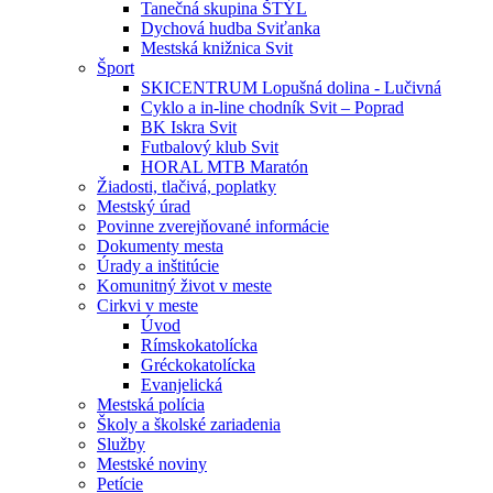
Tanečná skupina ŠTÝL
Dychová hudba Sviťanka
Mestská knižnica Svit
Šport
SKICENTRUM Lopušná dolina - Lučivná
Cyklo a in-line chodník Svit – Poprad
BK Iskra Svit
Futbalový klub Svit
HORAL MTB Maratón
Žiadosti, tlačivá, poplatky
Mestský úrad
Povinne zverejňované informácie
Dokumenty mesta
Úrady a inštitúcie
Komunitný život v meste
Cirkvi v meste
Úvod
Rímskokatolícka
Gréckokatolícka
Evanjelická
Mestská polícia
Školy a školské zariadenia
Služby
Mestské noviny
Petície