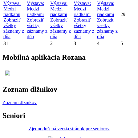
Výstava:
Výstava:
Výstava:
Výstava:
Výstava:
Medzi
Medzi
Medzi
Medzi
Medzi
riadkami
riadkami
riadkami
riadkami
riadkami
29
Zobraziť
Zobraziť
Zobraziť
Zobraziť
Zobraziť
všetky
všetky
všetky
všetky
všetky
záznamy z
záznamy z
záznamy z
záznamy z
záznamy z
dňa
dňa
dňa
dňa
dňa
31
1
2
3
4
5
Mobilná aplikácia Rozana
Zoznam dlžníkov
Zoznam dlžníkov
Seniori
Zjednodušená verzia stránok pre seniorov