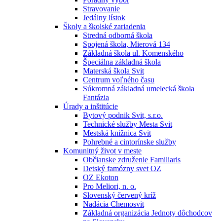
Stravovanie
Jedálny lístok
Školy a školské zariadenia
Stredná odborná škola
Spojená škola, Mierová 134
Základná škola ul. Komenského
Špeciálna základná škola
Materská škola Svit
Centrum voľného času
Súkromná základná umelecká škola
Fantázia
Úrady a inštitúcie
Bytový podnik Svit, s.r.o.
Technické služby Mesta Svit
Mestská knižnica Svit
Pohrebné a cintorínske služby
Komunitný život v meste
Občianske združenie Familiaris
Detský famózny svet OZ
OZ Ekoton
Pro Meliori, n. o.
Slovenský červený kríž
Nadácia Chemosvit
Základná organizácia Jednoty dôchodcov