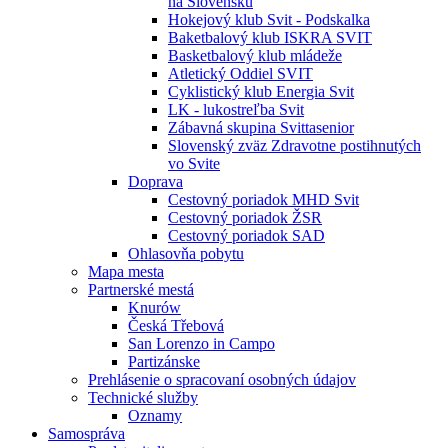
na Slovensku
Hokejový klub Svit - Podskalka
Baketbalový klub ISKRA SVIT
Basketbalový klub mládeže
Atletický Oddiel SVIT
Cyklistický klub Energia Svit
LK - lukostreľba Svit
Zábavná skupina Svittasenior
Slovenský zväz Zdravotne postihnutých
vo Svite
Doprava
Cestovný poriadok MHD Svit
Cestovný poriadok ŽSR
Cestovný poriadok SAD
Ohlasovňa pobytu
Mapa mesta
Partnerské mestá
Knurów
Česká Třebová
San Lorenzo in Campo
Partizánske
Prehlásenie o spracovaní osobných údajov
Technické služby
Oznamy
Samospráva