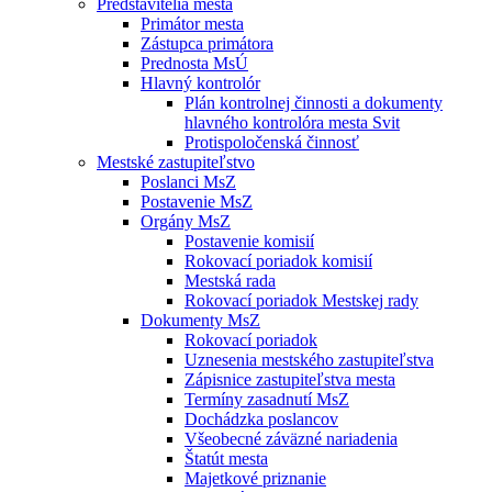
Predstavitelia mesta
Primátor mesta
Zástupca primátora
Prednosta MsÚ
Hlavný kontrolór
Plán kontrolnej činnosti a dokumenty
hlavného kontrolóra mesta Svit
Protispoločenská činnosť
Mestské zastupiteľstvo
Poslanci MsZ
Postavenie MsZ
Orgány MsZ
Postavenie komisií
Rokovací poriadok komisií
Mestská rada
Rokovací poriadok Mestskej rady
Dokumenty MsZ
Rokovací poriadok
Uznesenia mestského zastupiteľstva
Zápisnice zastupiteľstva mesta
Termíny zasadnutí MsZ
Dochádzka poslancov
Všeobecné záväzné nariadenia
Štatút mesta
Majetkové priznanie