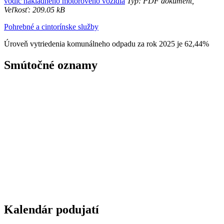
vodič nákladného motorového vozidla
Typ: PDF dokument,
Veľkosť: 209.05 kB
Pohrebné a cintorínske služby
Úroveň vytriedenia komunálneho odpadu za rok 2025 je 62,44%
Smútočné oznamy
Kalendár podujatí