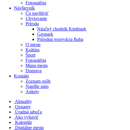
Fotogaléria
Návštevník
Čo navštíviť
Ubytovanie
Príroda
Náučný chodník Kimbiark
Geopark
Prírodná rezervácia Baba
O meste
Kultúra
Šport
Fotogaléria
Mapa mesta
Doprava
Kontakt
Zoznam osôb
Napíšte nám
Ankety
Aktuality
Oznamy
Úradná tabuľa
Ako vybaviť
Kalendár
Digitálne mesto