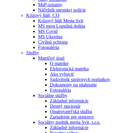
MsP oznamy
Náčelník mestskej polície
Krízový štáb, CO
Krízový štáb Mesta Svit
MS most Lopušná dolina
MS Covid
MS Ukrajina
Civilná ochrana
Fotogaléria
Služby
Matričný úrad
O matrike
Elektronická matrika
Ako vybaviť
Sadzobník správnych poplatkov
Dokumenty na stiahnutie
Fotogaléria
Sociálne služby
Základné informácie
Denný stacionár
Opatrovateľská služba
Zariadenie pre seniorov
Sociálny podnik mesta Svit, s.r.o.
Základné informácie
Poradny výbor