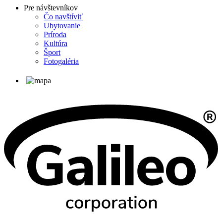
Pre návštevníkov
Čo navštíviť
Ubytovanie
Príroda
Kultúra
Šport
Fotogaléria