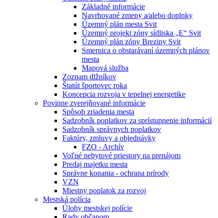
Základné informácie
Navrhované zmeny a⁄alebo doplnky
Územný plán mesta Svit
Územný projekt zóny sídliska „E“ Svit
Územný plán zóny Breziny Svit
Smernica o obstarávaní územných plánov
mesta
Mapová služba
Zoznam dlžníkov
Štatút športovec roka
Koncepcia rozvoja v tepelnej energetike
Povinne zverejňované informácie
Spôsob zriadenia mesta
Sadzobník poplatkov za sprístupnenie informácií
Sadzobník správnych poplatkov
Faktúry, zmluvy a objednávky
FZO - Archív
Voľné nebytové priestory na prenájom
Predaj majetku mesta
Správne konania - ochrana prírody
VZN
Miestny poplatok za rozvoj
Mestská polícia
Úlohy mestskej polície
Rady občanom