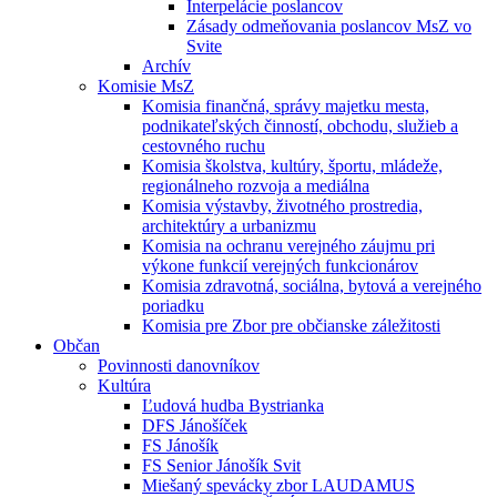
Interpelácie poslancov
Zásady odmeňovania poslancov MsZ vo
Svite
Archív
Komisie MsZ
Komisia finančná, správy majetku mesta,
podnikateľských činností, obchodu, služieb a
cestovného ruchu
Komisia školstva, kultúry, športu, mládeže,
regionálneho rozvoja a mediálna
Komisia výstavby, životného prostredia,
architektúry a urbanizmu
Komisia na ochranu verejného záujmu pri
výkone funkcií verejných funkcionárov
Komisia zdravotná, sociálna, bytová a verejného
poriadku
Komisia pre Zbor pre občianske záležitosti
Občan
Povinnosti danovníkov
Kultúra
Ľudová hudba Bystrianka
DFS Jánošíček
FS Jánošík
FS Senior Jánošík Svit
Miešaný spevácky zbor LAUDAMUS