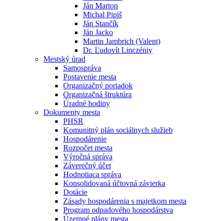
Ján Marton
Michal Pipiš
Ján Stančík
Ján Jacko
Martin Jambrich (Valent)
Dr. Ľudovít Linczéniy
Mestský úrad
Samospráva
Postavenie mesta
Organizačný poriadok
Organizačná štruktúra
Úradné hodiny
Dokumenty mesta
PHSR
Komunitný plán sociálnych služieb
Hospodárenie
Rozpočet mesta
Výročná správa
Záverečný účet
Hodnotiaca správa
Konsolidovaná účtovná závierka
Dotácie
Zásady hospodárenia s majetkom mesta
Program odpadového hospodárstva
Územné plány mesta