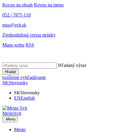
Rovno na obsah
Rovno na menu
052 / 7875 110
msu@svit.sk
Zjednodušená verzia stránky
Mapa webu
RSS
Hľadaný výraz
Hľadať
rozšírené vyhľadávanie
SK
Slovensky
SK
Slovensky
EN
English
Mesto
Svit
Menu
Mesto