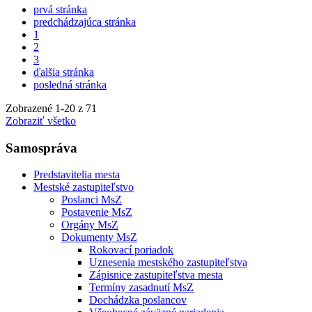
prvá stránka
predchádzajúca stránka
1
2
3
ďalšia stránka
posledná stránka
Zobrazené
1
-
20
z 71
Zobraziť všetko
Samospráva
Predstavitelia mesta
Mestské zastupiteľstvo
Poslanci MsZ
Postavenie MsZ
Orgány MsZ
Dokumenty MsZ
Rokovací poriadok
Uznesenia mestského zastupiteľstva
Zápisnice zastupiteľstva mesta
Termíny zasadnutí MsZ
Dochádzka poslancov