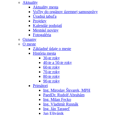
Aktuality
Aktuality mesta
Voľby do orgánov územnej samosprávy
Úradná tabuľa
Projekty
Kalendár podujatí
Mestské noviny
Fotogaléria
Oznamy
O meste
Základné údaje o meste
História mesta
30-te roky
40-te a 50-te roky
60-te roky
70-te roky
80-te roky
90-te roky
Primátori
Ing. Miroslav Škvarek, MPH
PaedDr. Rudolf Abrahám
Ing. Milan Fecko
Ing. Vladimír Rusnák
Ing. Ján Tarageľ
Jan Eštvánik