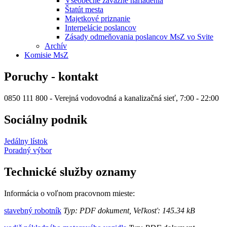
Všeobecné záväzné nariadenia
Štatút mesta
Majetkové priznanie
Interpelácie poslancov
Zásady odmeňovania poslancov MsZ vo Svite
Archív
Komisie MsZ
Poruchy - kontakt
0850 111 800 - Verejná vodovodná a kanalizačná sieť, 7:00 - 22:00
Sociálny podnik
Jedálny lístok
Poradný výbor
Technické služby oznamy
Informácia o voľnom pracovnom mieste:
stavebný robotník
Typ: PDF dokument, Veľkosť: 145.34 kB