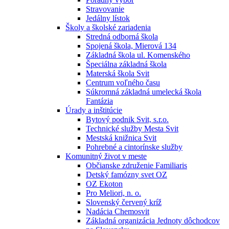
Stravovanie
Jedálny lístok
Školy a školské zariadenia
Stredná odborná škola
Spojená škola, Mierová 134
Základná škola ul. Komenského
Špeciálna základná škola
Materská škola Svit
Centrum voľného času
Súkromná základná umelecká škola
Fantázia
Úrady a inštitúcie
Bytový podnik Svit, s.r.o.
Technické služby Mesta Svit
Mestská knižnica Svit
Pohrebné a cintorínske služby
Komunitný život v meste
Občianske združenie Familiaris
Detský famózny svet OZ
OZ Ekoton
Pro Meliori, n. o.
Slovenský červený kríž
Nadácia Chemosvit
Základná organizácia Jednoty dôchodcov