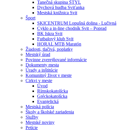
Tanečná skupina ŠTÝL
Dychová hudba Sviťanka
Mestská knižnica Svit
Šport
SKICENTRUM Lopušná dolina - Lučivná
Cyklo a in-line chodník Svit – Poprad
BK Iskra Svit
Futbalový klub Svit
HORAL MTB Maratón
Žiadosti, tlačivá, poplatky
Mestský úrad
Povinne zverejňované informácie
Dokumenty mesta
Úrady a inštitúcie
Komunitný život v meste
Cirkvi v meste
Úvod
Rímskokatolícka
Gréckokatolícka
Evanjelická
Mestská polícia
Školy a školské zariadenia
Služby
Mestské noviny
Petície