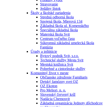
Stravovanie
Jedálny lístok
Školy a školské zariadenia
Stredná odborná škola
Spojená škola, Mierová 134
Základná škola ul. Komenského
Špeciálna základná škola
Materská škola Svit
Centrum voľného času
Súkromná základná umelecká škola
Fantázia
Úrady a inštitúcie
Bytový podnik Svit, s.r.o.
Technické služby Mesta Svit
Mestská knižnica Svit
Pohrebné a cintorínske služby
Komunitný život v meste
Občianske združenie Familiaris
Detský famózny svet OZ
OZ Ekoton
Pro Meliori, n. o.
Slovenský červený kríž
Nadácia Chemosvit
Základná organizácia Jednoty dôchodcov