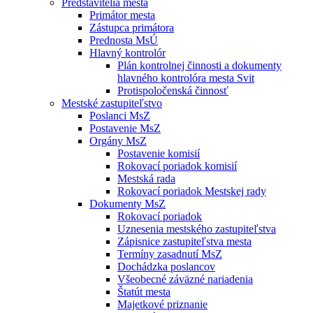
Predstavitelia mesta
Primátor mesta
Zástupca primátora
Prednosta MsÚ
Hlavný kontrolór
Plán kontrolnej činnosti a dokumenty
hlavného kontrolóra mesta Svit
Protispoločenská činnosť
Mestské zastupiteľstvo
Poslanci MsZ
Postavenie MsZ
Orgány MsZ
Postavenie komisií
Rokovací poriadok komisií
Mestská rada
Rokovací poriadok Mestskej rady
Dokumenty MsZ
Rokovací poriadok
Uznesenia mestského zastupiteľstva
Zápisnice zastupiteľstva mesta
Termíny zasadnutí MsZ
Dochádzka poslancov
Všeobecné záväzné nariadenia
Štatút mesta
Majetkové priznanie