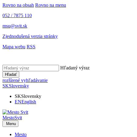
Rovno na obsah
Rovno na menu
052 / 7875 110
msu@svit.sk
Zjednodušená verzia stránky
Mapa webu
RSS
Hľadaný výraz
Hľadať
rozšírené vyhľadávanie
SK
Slovensky
SK
Slovensky
EN
English
Mesto
Svit
Menu
Mesto