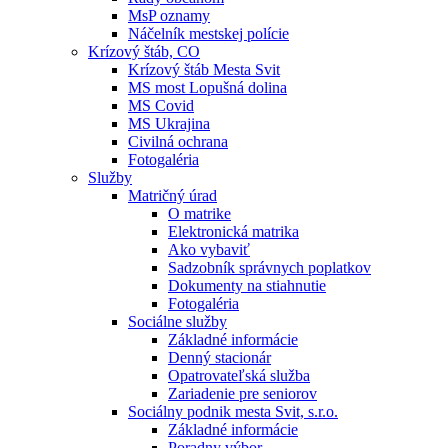
MsP oznamy
Náčelník mestskej polície
Krízový štáb, CO
Krízový štáb Mesta Svit
MS most Lopušná dolina
MS Covid
MS Ukrajina
Civilná ochrana
Fotogaléria
Služby
Matričný úrad
O matrike
Elektronická matrika
Ako vybaviť
Sadzobník správnych poplatkov
Dokumenty na stiahnutie
Fotogaléria
Sociálne služby
Základné informácie
Denný stacionár
Opatrovateľská služba
Zariadenie pre seniorov
Sociálny podnik mesta Svit, s.r.o.
Základné informácie
Poradny výbor