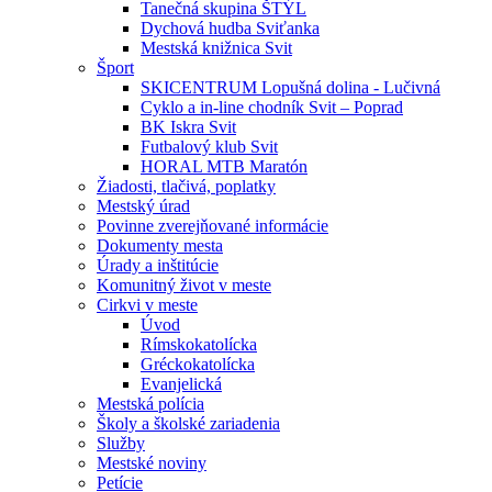
Tanečná skupina ŠTÝL
Dychová hudba Sviťanka
Mestská knižnica Svit
Šport
SKICENTRUM Lopušná dolina - Lučivná
Cyklo a in-line chodník Svit – Poprad
BK Iskra Svit
Futbalový klub Svit
HORAL MTB Maratón
Žiadosti, tlačivá, poplatky
Mestský úrad
Povinne zverejňované informácie
Dokumenty mesta
Úrady a inštitúcie
Komunitný život v meste
Cirkvi v meste
Úvod
Rímskokatolícka
Gréckokatolícka
Evanjelická
Mestská polícia
Školy a školské zariadenia
Služby
Mestské noviny
Petície