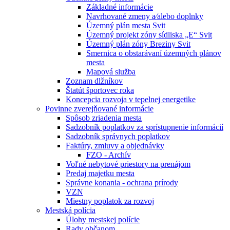
Základné informácie
Navrhované zmeny a⁄alebo doplnky
Územný plán mesta Svit
Územný projekt zóny sídliska „E“ Svit
Územný plán zóny Breziny Svit
Smernica o obstarávaní územných plánov
mesta
Mapová služba
Zoznam dlžníkov
Štatút športovec roka
Koncepcia rozvoja v tepelnej energetike
Povinne zverejňované informácie
Spôsob zriadenia mesta
Sadzobník poplatkov za sprístupnenie informácií
Sadzobník správnych poplatkov
Faktúry, zmluvy a objednávky
FZO - Archív
Voľné nebytové priestory na prenájom
Predaj majetku mesta
Správne konania - ochrana prírody
VZN
Miestny poplatok za rozvoj
Mestská polícia
Úlohy mestskej polície
Rady občanom