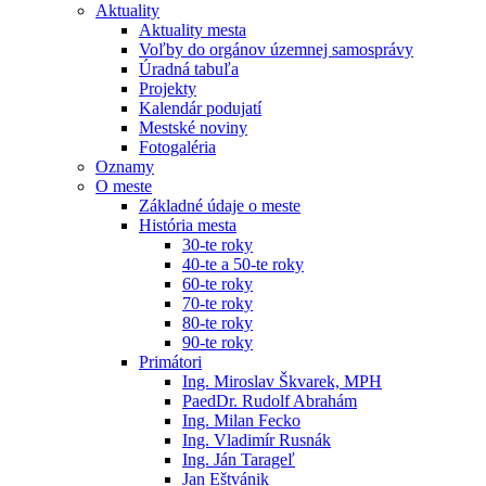
Aktuality
Aktuality mesta
Voľby do orgánov územnej samosprávy
Úradná tabuľa
Projekty
Kalendár podujatí
Mestské noviny
Fotogaléria
Oznamy
O meste
Základné údaje o meste
História mesta
30-te roky
40-te a 50-te roky
60-te roky
70-te roky
80-te roky
90-te roky
Primátori
Ing. Miroslav Škvarek, MPH
PaedDr. Rudolf Abrahám
Ing. Milan Fecko
Ing. Vladimír Rusnák
Ing. Ján Tarageľ
Jan Eštvánik