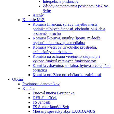
Interpelácie poslancov
Zásady odmeňovania poslancov MsZ vo
Svite
Archív
Komisie MsZ
Komisia finančná, správy majetku mesta,
podnikateľských činností, obchodu, služieb a
cestovného ruchu
Komisia školstva, kultúry, športu, mládeže,
regionálneho rozvoja a mediálna
Komisia výstavby, životného prostredia,
architektúry a urbanizmu
Komisia na ochranu verejného záujmu pri
výkone funkcií verejných funkcionárov
Komisia zdravotná, sociálna, bytová a verejného
poriadku
Komisia pre Zbor pre občianske záležitosti
Občan
Povinnosti danovníkov
Kultúra
Ľudová hudba Bystrianka
DFS Jánošíček
FS Jánošík
FS Senior Jánošík Svit
Miešaný spevácky zbor LAUDAMUS