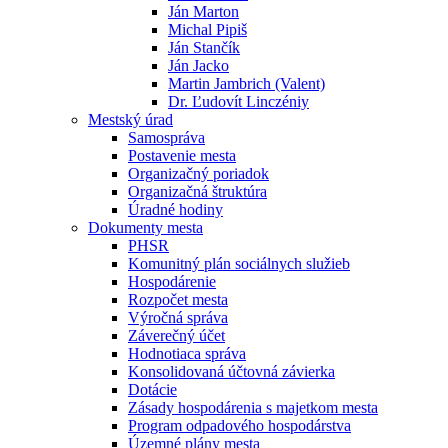
Ján Marton
Michal Pipiš
Ján Stančík
Ján Jacko
Martin Jambrich (Valent)
Dr. Ľudovít Linczéniy
Mestský úrad
Samospráva
Postavenie mesta
Organizačný poriadok
Organizačná štruktúra
Úradné hodiny
Dokumenty mesta
PHSR
Komunitný plán sociálnych služieb
Hospodárenie
Rozpočet mesta
Výročná správa
Záverečný účet
Hodnotiaca správa
Konsolidovaná účtovná závierka
Dotácie
Zásady hospodárenia s majetkom mesta
Program odpadového hospodárstva
Územné plány mesta