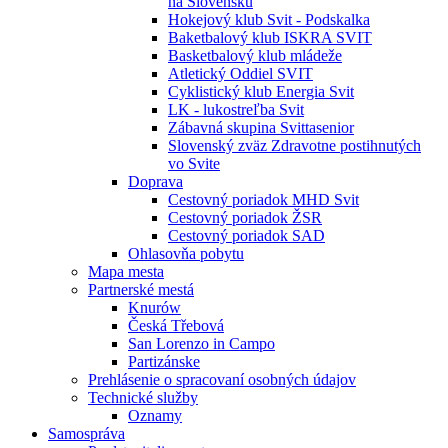
na Slovensku
Hokejový klub Svit - Podskalka
Baketbalový klub ISKRA SVIT
Basketbalový klub mládeže
Atletický Oddiel SVIT
Cyklistický klub Energia Svit
LK - lukostreľba Svit
Zábavná skupina Svittasenior
Slovenský zväz Zdravotne postihnutých
vo Svite
Doprava
Cestovný poriadok MHD Svit
Cestovný poriadok ŽSR
Cestovný poriadok SAD
Ohlasovňa pobytu
Mapa mesta
Partnerské mestá
Knurów
Česká Třebová
San Lorenzo in Campo
Partizánske
Prehlásenie o spracovaní osobných údajov
Technické služby
Oznamy
Samospráva