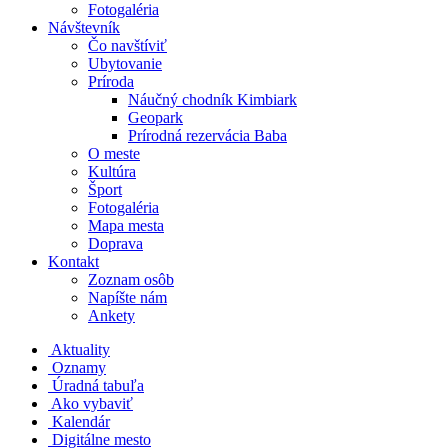
Fotogaléria
Návštevník
Čo navštíviť
Ubytovanie
Príroda
Náučný chodník Kimbiark
Geopark
Prírodná rezervácia Baba
O meste
Kultúra
Šport
Fotogaléria
Mapa mesta
Doprava
Kontakt
Zoznam osôb
Napíšte nám
Ankety
Aktuality
Oznamy
Úradná tabuľa
Ako vybaviť
Kalendár
Digitálne mesto