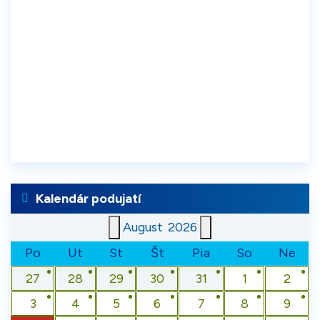
Kalendár podujatí
August
2026
Po
Ut
St
Št
Pia
So
Ne
27
28
29
30
31
1
2
3
4
5
6
7
8
9