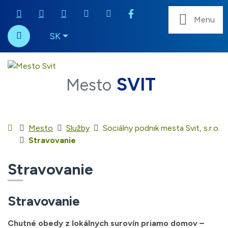
052 / 7875 110
msu@svit.sk
Zjednodušená verzia stránky
Rovno na obsah
Mapa webu
RSS
Menu
Slovensky
SK
Hľadať
SVIT
Mesto
Úvodná stránka
Mesto
Služby
Sociálny podnik mesta Svit, s.r.o.
Stravovanie
Stravovanie
Stravovanie
Chutné obedy z lokálnych surovín priamo domov –