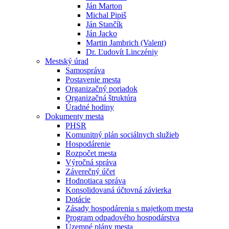
Ján Marton
Michal Pipiš
Ján Stančík
Ján Jacko
Martin Jambrich (Valent)
Dr. Ľudovít Linczéniy
Mestský úrad
Samospráva
Postavenie mesta
Organizačný poriadok
Organizačná štruktúra
Úradné hodiny
Dokumenty mesta
PHSR
Komunitný plán sociálnych služieb
Hospodárenie
Rozpočet mesta
Výročná správa
Záverečný účet
Hodnotiaca správa
Konsolidovaná účtovná závierka
Dotácie
Zásady hospodárenia s majetkom mesta
Program odpadového hospodárstva
Územné plány mesta