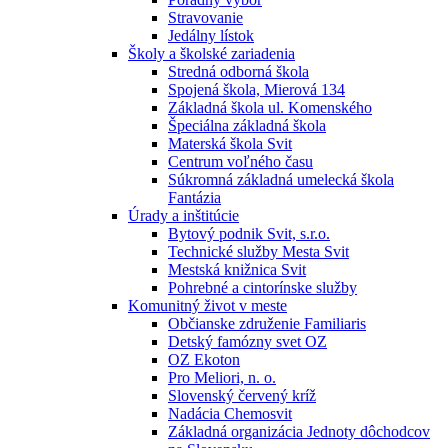
Stravovanie
Jedálny lístok
Školy a školské zariadenia
Stredná odborná škola
Spojená škola, Mierová 134
Základná škola ul. Komenského
Špeciálna základná škola
Materská škola Svit
Centrum voľného času
Súkromná základná umelecká škola
Fantázia
Úrady a inštitúcie
Bytový podnik Svit, s.r.o.
Technické služby Mesta Svit
Mestská knižnica Svit
Pohrebné a cintorínske služby
Komunitný život v meste
Občianske združenie Familiaris
Detský famózny svet OZ
OZ Ekoton
Pro Meliori, n. o.
Slovenský červený kríž
Nadácia Chemosvit
Základná organizácia Jednoty dôchodcov