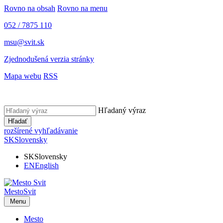
Rovno na obsah
Rovno na menu
052 / 7875 110
msu@svit.sk
Zjednodušená verzia stránky
Mapa webu
RSS
Hľadaný výraz
Hľadať
rozšírené vyhľadávanie
SK
Slovensky
SK
Slovensky
EN
English
Mesto
Svit
Menu
Mesto