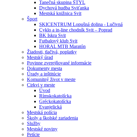
Tanečná skupina ŠTÝL
Dychová hudba Sviťanka
Mestská knižnica Svit
Šport
SKICENTRUM Lopušná dolina - Lučivná
Cyklo a in-line chodník Svit – Poprad
BK Iskra Svit
Futbalový klub Svit
HORAL MTB Maratón
Žiadosti, tlačivá, poplatky
Mestský úrad
Povinne zverejňované informácie
Dokumenty mesta
Úrady a inštitúcie
Komunitný život v meste
Cirkvi v meste
Úvod
Rímskokatolícka
Gréckokatolícka
Evanjelická
Mestská polícia
Školy a školské zariadenia
Služby
Mestské noviny
Petície