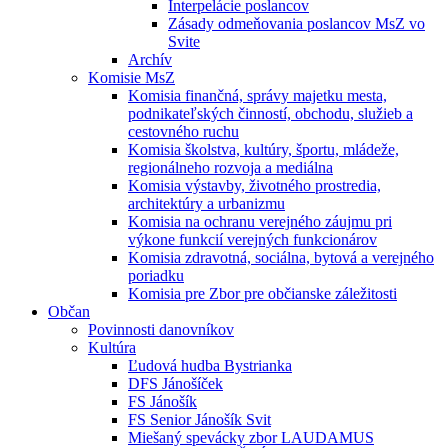
Interpelácie poslancov
Zásady odmeňovania poslancov MsZ vo
Svite
Archív
Komisie MsZ
Komisia finančná, správy majetku mesta,
podnikateľských činností, obchodu, služieb a
cestovného ruchu
Komisia školstva, kultúry, športu, mládeže,
regionálneho rozvoja a mediálna
Komisia výstavby, životného prostredia,
architektúry a urbanizmu
Komisia na ochranu verejného záujmu pri
výkone funkcií verejných funkcionárov
Komisia zdravotná, sociálna, bytová a verejného
poriadku
Komisia pre Zbor pre občianske záležitosti
Občan
Povinnosti danovníkov
Kultúra
Ľudová hudba Bystrianka
DFS Jánošíček
FS Jánošík
FS Senior Jánošík Svit
Miešaný spevácky zbor LAUDAMUS