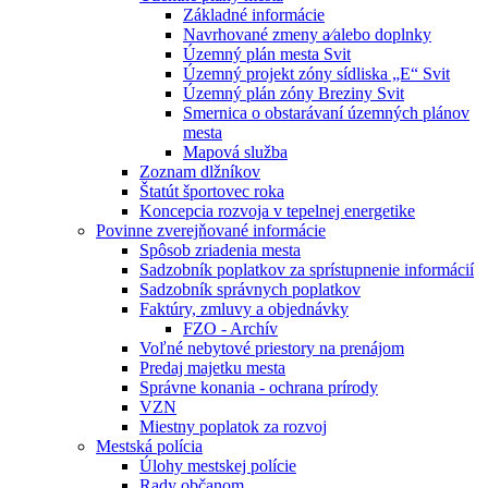
Základné informácie
Navrhované zmeny a⁄alebo doplnky
Územný plán mesta Svit
Územný projekt zóny sídliska „E“ Svit
Územný plán zóny Breziny Svit
Smernica o obstarávaní územných plánov
mesta
Mapová služba
Zoznam dlžníkov
Štatút športovec roka
Koncepcia rozvoja v tepelnej energetike
Povinne zverejňované informácie
Spôsob zriadenia mesta
Sadzobník poplatkov za sprístupnenie informácií
Sadzobník správnych poplatkov
Faktúry, zmluvy a objednávky
FZO - Archív
Voľné nebytové priestory na prenájom
Predaj majetku mesta
Správne konania - ochrana prírody
VZN
Miestny poplatok za rozvoj
Mestská polícia
Úlohy mestskej polície
Rady občanom