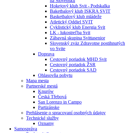
na Slovensku
Hokejový klub Svit - Podskalka
Baketbalový klub ISKRA SVIT
Basketbalový klub mládeže
Atletický Oddiel SVIT
Cyklistický klub Energia Svit
LK - lukostreľba Svit
Zábavná skupina Svittasenior
Slovenský zväz Zdravotne postihnutých
vo Svite
Doprava
Cestovný poriadok MHD Svit
Cestovný poriadok ŽSR
Cestovný poriadok SAD
Ohlasovňa pobytu
Mapa mesta
Partnerské mestá
Knurów
Česká Třebová
San Lorenzo in Campo
Partizánske
Prehlásenie o spracovaní osobných údajov
Technické služby
Oznamy
Samospráva