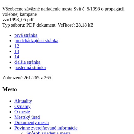
Všeobecne záväzné nariadenie mesta Svit č. 5/1998 o propagácii
volebnej kampane
vzn1998_05.pdf
Typ súboru: PDF dokument, Veľkosť: 28,18 kB
prvá stránka
predchádzajúca stránka
12
13
14
ďalšia stránka
posledná stránka
Zobrazené
261
-
265
z 265
Mesto
Aktuality
Oznamy
O meste
Mestský úrad
Dokumenty mesta
Povinne zverejňované informácie
Spôsob zriadenia mesta