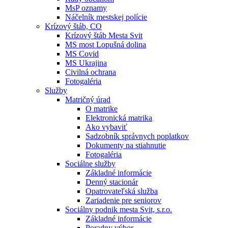
MsP oznamy
Náčelník mestskej polície
Krízový štáb, CO
Krízový štáb Mesta Svit
MS most Lopušná dolina
MS Covid
MS Ukrajina
Civilná ochrana
Fotogaléria
Služby
Matričný úrad
O matrike
Elektronická matrika
Ako vybaviť
Sadzobník správnych poplatkov
Dokumenty na stiahnutie
Fotogaléria
Sociálne služby
Základné informácie
Denný stacionár
Opatrovateľská služba
Zariadenie pre seniorov
Sociálny podnik mesta Svit, s.r.o.
Základné informácie
Poradny výbor