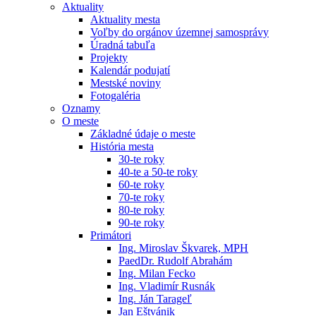
Aktuality
Aktuality mesta
Voľby do orgánov územnej samosprávy
Úradná tabuľa
Projekty
Kalendár podujatí
Mestské noviny
Fotogaléria
Oznamy
O meste
Základné údaje o meste
História mesta
30-te roky
40-te a 50-te roky
60-te roky
70-te roky
80-te roky
90-te roky
Primátori
Ing. Miroslav Škvarek, MPH
PaedDr. Rudolf Abrahám
Ing. Milan Fecko
Ing. Vladimír Rusnák
Ing. Ján Tarageľ
Jan Eštvánik