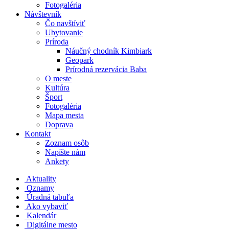
Fotogaléria
Návštevník
Čo navštíviť
Ubytovanie
Príroda
Náučný chodník Kimbiark
Geopark
Prírodná rezervácia Baba
O meste
Kultúra
Šport
Fotogaléria
Mapa mesta
Doprava
Kontakt
Zoznam osôb
Napíšte nám
Ankety
Aktuality
Oznamy
Úradná tabuľa
Ako vybaviť
Kalendár
Digitálne mesto