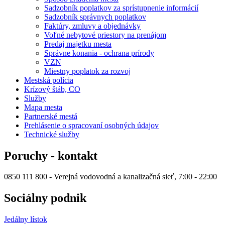
Sadzobník poplatkov za sprístupnenie informácií
Sadzobník správnych poplatkov
Faktúry, zmluvy a objednávky
Voľné nebytové priestory na prenájom
Predaj majetku mesta
Správne konania - ochrana prírody
VZN
Miestny poplatok za rozvoj
Mestská polícia
Krízový štáb, CO
Služby
Mapa mesta
Partnerské mestá
Prehlásenie o spracovaní osobných údajov
Technické služby
Poruchy - kontakt
0850 111 800 - Verejná vodovodná a kanalizačná sieť, 7:00 - 22:00
Sociálny podnik
Jedálny lístok