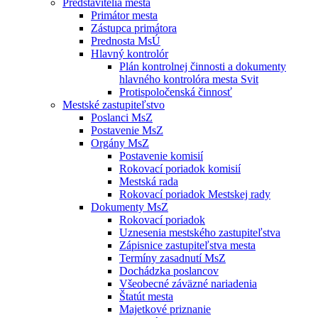
Predstavitelia mesta
Primátor mesta
Zástupca primátora
Prednosta MsÚ
Hlavný kontrolór
Plán kontrolnej činnosti a dokumenty
hlavného kontrolóra mesta Svit
Protispoločenská činnosť
Mestské zastupiteľstvo
Poslanci MsZ
Postavenie MsZ
Orgány MsZ
Postavenie komisií
Rokovací poriadok komisií
Mestská rada
Rokovací poriadok Mestskej rady
Dokumenty MsZ
Rokovací poriadok
Uznesenia mestského zastupiteľstva
Zápisnice zastupiteľstva mesta
Termíny zasadnutí MsZ
Dochádzka poslancov
Všeobecné záväzné nariadenia
Štatút mesta
Majetkové priznanie