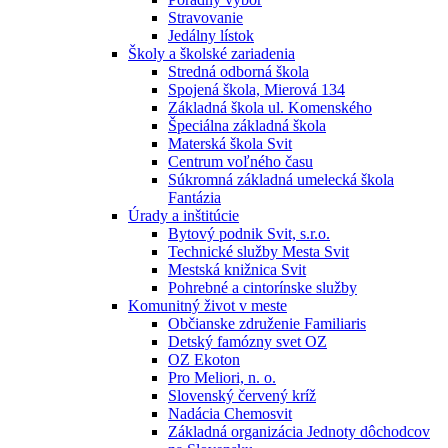
Stravovanie
Jedálny lístok
Školy a školské zariadenia
Stredná odborná škola
Spojená škola, Mierová 134
Základná škola ul. Komenského
Špeciálna základná škola
Materská škola Svit
Centrum voľného času
Súkromná základná umelecká škola
Fantázia
Úrady a inštitúcie
Bytový podnik Svit, s.r.o.
Technické služby Mesta Svit
Mestská knižnica Svit
Pohrebné a cintorínske služby
Komunitný život v meste
Občianske združenie Familiaris
Detský famózny svet OZ
OZ Ekoton
Pro Meliori, n. o.
Slovenský červený kríž
Nadácia Chemosvit
Základná organizácia Jednoty dôchodcov