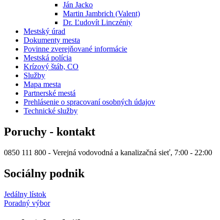
Ján Jacko
Martin Jambrich (Valent)
Dr. Ľudovít Linczéniy
Mestský úrad
Dokumenty mesta
Povinne zverejňované informácie
Mestská polícia
Krízový štáb, CO
Služby
Mapa mesta
Partnerské mestá
Prehlásenie o spracovaní osobných údajov
Technické služby
Poruchy - kontakt
0850 111 800 - Verejná vodovodná a kanalizačná sieť, 7:00 - 22:00
Sociálny podnik
Jedálny lístok
Poradný výbor