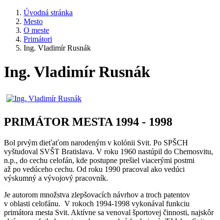
Úvodná stránka
Mesto
O meste
Primátori
Ing. Vladimír Rusnák
Ing. Vladimír Rusnák
PRIMÁTOR MESTA 1994 - 1998
Bol prvým dieťaťom narodeným v kolónii Svit. Po SPŠCH
vyštudoval SVŠT Bratislava. V roku 1960 nastúpil do Chemosvitu,
n.p., do cechu celofán, kde postupne prešiel viacerými postmi
až po vedúceho cechu. Od roku 1990 pracoval ako vedúci
výskumný a vývojový pracovník.
Je autorom množstva zlepšovacích návrhov a troch patentov
v oblasti celofánu. V rokoch 1994-1998 vykonával funkciu
primátora mesta Svit. Aktívne sa venoval športovej činnosti, najskôr