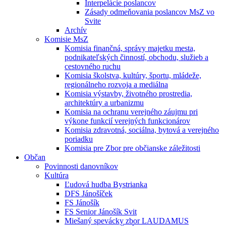
Interpelácie poslancov
Zásady odmeňovania poslancov MsZ vo
Svite
Archív
Komisie MsZ
Komisia finančná, správy majetku mesta,
podnikateľských činností, obchodu, služieb a
cestovného ruchu
Komisia školstva, kultúry, športu, mládeže,
regionálneho rozvoja a mediálna
Komisia výstavby, životného prostredia,
architektúry a urbanizmu
Komisia na ochranu verejného záujmu pri
výkone funkcií verejných funkcionárov
Komisia zdravotná, sociálna, bytová a verejného
poriadku
Komisia pre Zbor pre občianske záležitosti
Občan
Povinnosti danovníkov
Kultúra
Ľudová hudba Bystrianka
DFS Jánošíček
FS Jánošík
FS Senior Jánošík Svit
Miešaný spevácky zbor LAUDAMUS