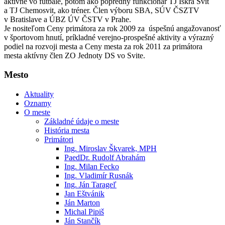
aktívne vo futbale, potom ako popredný funkcionár TJ Iskra Svit
a TJ Chemosvit, ako tréner. Člen výboru SBA, SÚV ČSZTV
v Bratislave a ÚBZ ÚV ČSTV v Prahe.
Je nositeľom Ceny primátora za rok 2009 za úspešnú angažovanosť
v športovom hnutí, príkladné verejno-prospešné aktivity a výrazný
podiel na rozvoji mesta a Ceny mesta za rok 2011 za primátora
mesta aktívny člen ZO Jednoty DS vo Svite.
Mesto
Aktuality
Oznamy
O meste
Základné údaje o meste
História mesta
Primátori
Ing. Miroslav Škvarek, MPH
PaedDr. Rudolf Abrahám
Ing. Milan Fecko
Ing. Vladimír Rusnák
Ing. Ján Tarageľ
Jan Eštvánik
Ján Marton
Michal Pipiš
Ján Stančík