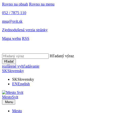
Rovno na obsah
Rovno na menu
052 / 7875 110
msu@svit.sk
Zjednodušená verzia stránky
Mapa webu
RSS
Hľadaný výraz
Hľadať
rozšírené vyhľadávanie
SK
Slovensky
SK
Slovensky
EN
English
Mesto
Svit
Menu
Mesto