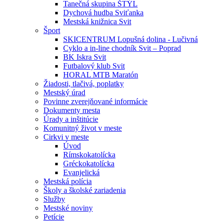
Tanečná skupina ŠTÝL
Dychová hudba Sviťanka
Mestská knižnica Svit
Šport
SKICENTRUM Lopušná dolina - Lučivná
Cyklo a in-line chodník Svit – Poprad
BK Iskra Svit
Futbalový klub Svit
HORAL MTB Maratón
Žiadosti, tlačivá, poplatky
Mestský úrad
Povinne zverejňované informácie
Dokumenty mesta
Úrady a inštitúcie
Komunitný život v meste
Cirkvi v meste
Úvod
Rímskokatolícka
Gréckokatolícka
Evanjelická
Mestská polícia
Školy a školské zariadenia
Služby
Mestské noviny
Petície