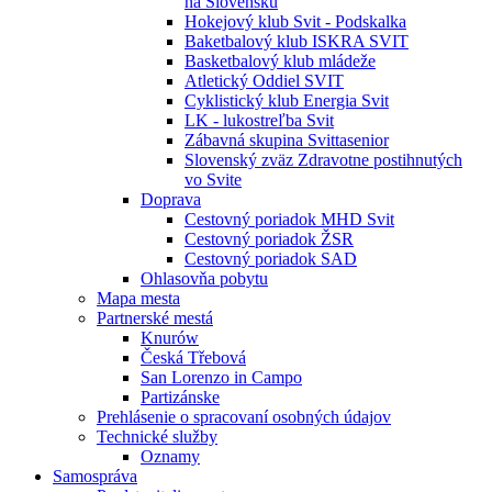
na Slovensku
Hokejový klub Svit - Podskalka
Baketbalový klub ISKRA SVIT
Basketbalový klub mládeže
Atletický Oddiel SVIT
Cyklistický klub Energia Svit
LK - lukostreľba Svit
Zábavná skupina Svittasenior
Slovenský zväz Zdravotne postihnutých
vo Svite
Doprava
Cestovný poriadok MHD Svit
Cestovný poriadok ŽSR
Cestovný poriadok SAD
Ohlasovňa pobytu
Mapa mesta
Partnerské mestá
Knurów
Česká Třebová
San Lorenzo in Campo
Partizánske
Prehlásenie o spracovaní osobných údajov
Technické služby
Oznamy
Samospráva