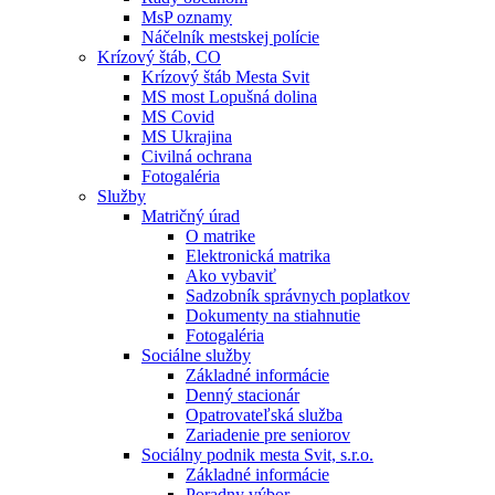
MsP oznamy
Náčelník mestskej polície
Krízový štáb, CO
Krízový štáb Mesta Svit
MS most Lopušná dolina
MS Covid
MS Ukrajina
Civilná ochrana
Fotogaléria
Služby
Matričný úrad
O matrike
Elektronická matrika
Ako vybaviť
Sadzobník správnych poplatkov
Dokumenty na stiahnutie
Fotogaléria
Sociálne služby
Základné informácie
Denný stacionár
Opatrovateľská služba
Zariadenie pre seniorov
Sociálny podnik mesta Svit, s.r.o.
Základné informácie
Poradny výbor