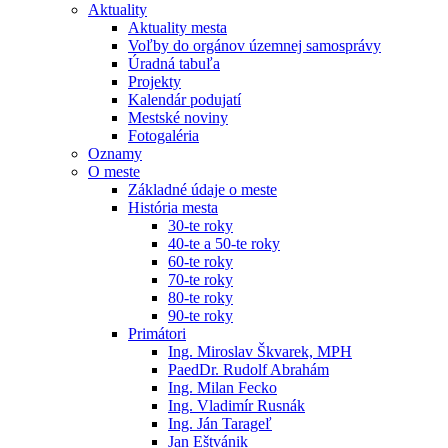
Aktuality
Aktuality mesta
Voľby do orgánov územnej samosprávy
Úradná tabuľa
Projekty
Kalendár podujatí
Mestské noviny
Fotogaléria
Oznamy
O meste
Základné údaje o meste
História mesta
30-te roky
40-te a 50-te roky
60-te roky
70-te roky
80-te roky
90-te roky
Primátori
Ing. Miroslav Škvarek, MPH
PaedDr. Rudolf Abrahám
Ing. Milan Fecko
Ing. Vladimír Rusnák
Ing. Ján Tarageľ
Jan Eštvánik