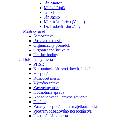
Ján Marton
Michal Pipiš
Ján Stančík
Ján Jacko
Martin Jambrich (Valent)
Dr. Ľudovít Linczéniy
Mestský úrad
Samospráva
Postavenie mesta
Organizačný poriadok
Organizačná štruktúra
Úradné hodiny
Dokumenty mesta
PHSR
Komunitný plán sociálnych služieb
Hospodárenie
Rozpočet mesta
Výročná správa
Záverečný účet
Hodnotiaca správa
Konsolidovaná účtovná závierka
Dotácie
Zásady hospodárenia s majetkom mesta
Program odpadového hospodárstva
Územné plány mesta