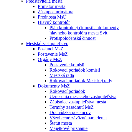
Predstavitelia mesta
Primátor mesta
Zástupca primátora
Prednosta MsÚ
Hlavný kontrolór
Plán kontrolnej činnosti a dokumenty
hlavného kontrolóra mesta Svit
Protispoločenská činnosť
Mestské zastupiteľstvo
Poslanci MsZ
Postavenie MsZ
Orgány MsZ
Postavenie komisií
Rokovací poriadok komisií
Mestská rada
Rokovací poriadok Mestskej rady
Dokumenty MsZ
Rokovací poriadok
Uznesenia mestského zastupiteľstva
Zápisnice zastupiteľstva mesta
Termíny zasadnutí MsZ
Dochádzka poslancov
Všeobecné záväzné nariadenia
Štatút mesta
Majetkové priznanie