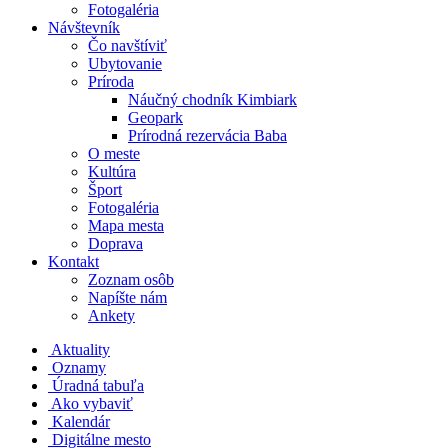
Fotogaléria
Návštevník
Čo navštíviť
Ubytovanie
Príroda
Náučný chodník Kimbiark
Geopark
Prírodná rezervácia Baba
O meste
Kultúra
Šport
Fotogaléria
Mapa mesta
Doprava
Kontakt
Zoznam osôb
Napíšte nám
Ankety
Aktuality
Oznamy
Úradná tabuľa
Ako vybaviť
Kalendár
Digitálne mesto