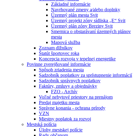
Základné informácie
Navrhované zmeny a⁄alebo doplnky
Územný plán mesta Svit
Územný projekt zóny sídliska „E“ Svit
Územný plán zóny Breziny Svit
Smernica o obstarávaní územných plánov
mesta
Mapová služba
Zoznam dlžníkov
Štatút športovec roka
Koncepcia rozvoja v tepelnej energetike
Povinne zverejňované informácie
Spôsob zriadenia mesta
Sadzobník poplatkov za sprístupnenie informácií
Sadzobník správnych poplatkov
Faktúry, zmluvy a objednávky
FZO - Archív
Voľné nebytové priestory na prenájom
Predaj majetku mesta
Správne konania - ochrana prírody
VZN
Miestny poplatok za rozvoj
Mestská polícia
Úlohy mestskej polície
Rady občanom