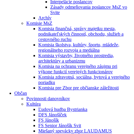
Interpelácie poslancov
Zásady odmeňovania poslancov MsZ vo
Svite
Archív
Komisie MsZ
Komisia finančná, správy majetku mesta,
podnikateľských činností, obchodu, služieb a
cestovného ruchu
Komisia školstva, kultúry, športu, mládeže,
regionálneho rozvoja a mediálna
Komisia výstavby, životného prostredia,
architektúry a urbanizmu
Komisia na ochranu verejného záujmu pri
výkone funkcií verejných funkcionárov
Komisia zdravotná, sociálna, bytová a verejného
poriadku
Komisia pre Zbor pre občianske záležitosti
Občan
Povinnosti danovníkov
Kultúra
Ľudová hudba Bystrianka
DFS Jánošíček
FS Jánošík
FS Senior Jánošík Svit
Miešaný spevácky zbor LAUDAMUS