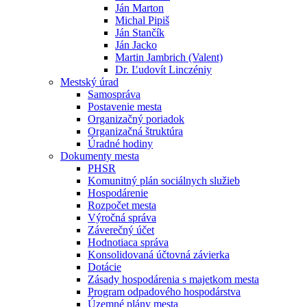
Ján Marton
Michal Pipiš
Ján Stančík
Ján Jacko
Martin Jambrich (Valent)
Dr. Ľudovít Linczéniy
Mestský úrad
Samospráva
Postavenie mesta
Organizačný poriadok
Organizačná štruktúra
Úradné hodiny
Dokumenty mesta
PHSR
Komunitný plán sociálnych služieb
Hospodárenie
Rozpočet mesta
Výročná správa
Záverečný účet
Hodnotiaca správa
Konsolidovaná účtovná závierka
Dotácie
Zásady hospodárenia s majetkom mesta
Program odpadového hospodárstva
Územné plány mesta