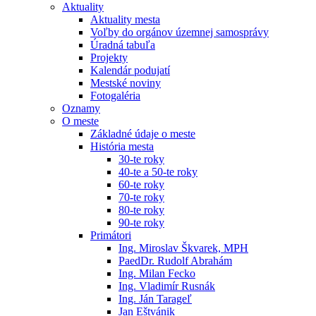
Aktuality
Aktuality mesta
Voľby do orgánov územnej samosprávy
Úradná tabuľa
Projekty
Kalendár podujatí
Mestské noviny
Fotogaléria
Oznamy
O meste
Základné údaje o meste
História mesta
30-te roky
40-te a 50-te roky
60-te roky
70-te roky
80-te roky
90-te roky
Primátori
Ing. Miroslav Škvarek, MPH
PaedDr. Rudolf Abrahám
Ing. Milan Fecko
Ing. Vladimír Rusnák
Ing. Ján Tarageľ
Jan Eštvánik