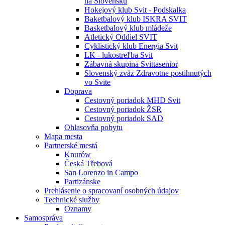
na Slovensku
Hokejový klub Svit - Podskalka
Baketbalový klub ISKRA SVIT
Basketbalový klub mládeže
Atletický Oddiel SVIT
Cyklistický klub Energia Svit
LK - lukostreľba Svit
Zábavná skupina Svittasenior
Slovenský zväz Zdravotne postihnutých
vo Svite
Doprava
Cestovný poriadok MHD Svit
Cestovný poriadok ŽSR
Cestovný poriadok SAD
Ohlasovňa pobytu
Mapa mesta
Partnerské mestá
Knurów
Česká Třebová
San Lorenzo in Campo
Partizánske
Prehlásenie o spracovaní osobných údajov
Technické služby
Oznamy
Samospráva