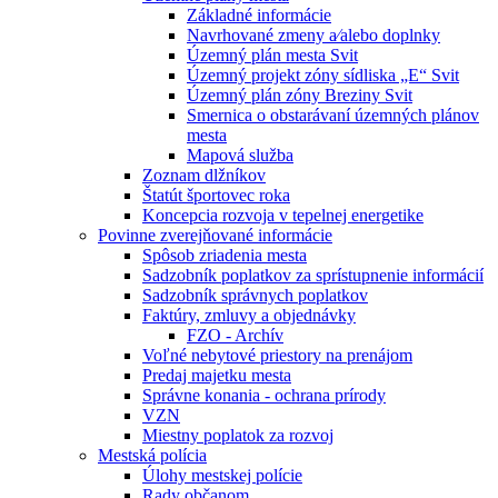
Základné informácie
Navrhované zmeny a⁄alebo doplnky
Územný plán mesta Svit
Územný projekt zóny sídliska „E“ Svit
Územný plán zóny Breziny Svit
Smernica o obstarávaní územných plánov
mesta
Mapová služba
Zoznam dlžníkov
Štatút športovec roka
Koncepcia rozvoja v tepelnej energetike
Povinne zverejňované informácie
Spôsob zriadenia mesta
Sadzobník poplatkov za sprístupnenie informácií
Sadzobník správnych poplatkov
Faktúry, zmluvy a objednávky
FZO - Archív
Voľné nebytové priestory na prenájom
Predaj majetku mesta
Správne konania - ochrana prírody
VZN
Miestny poplatok za rozvoj
Mestská polícia
Úlohy mestskej polície
Rady občanom