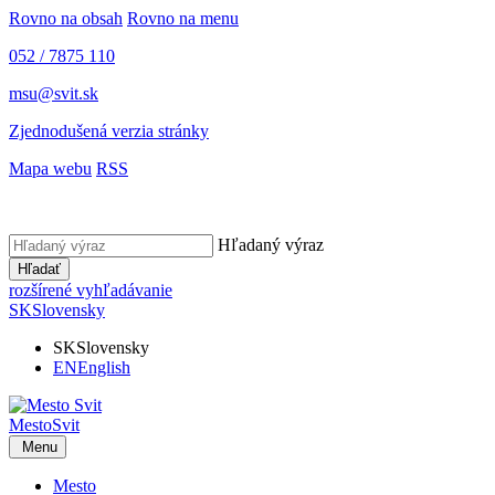
Rovno na obsah
Rovno na menu
052 / 7875 110
msu@svit.sk
Zjednodušená verzia stránky
Mapa webu
RSS
Hľadaný výraz
Hľadať
rozšírené vyhľadávanie
SK
Slovensky
SK
Slovensky
EN
English
Mesto
Svit
Menu
Mesto