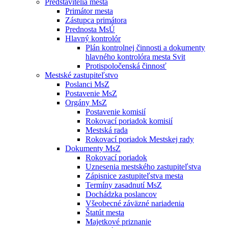
Predstavitelia mesta
Primátor mesta
Zástupca primátora
Prednosta MsÚ
Hlavný kontrolór
Plán kontrolnej činnosti a dokumenty
hlavného kontrolóra mesta Svit
Protispoločenská činnosť
Mestské zastupiteľstvo
Poslanci MsZ
Postavenie MsZ
Orgány MsZ
Postavenie komisií
Rokovací poriadok komisií
Mestská rada
Rokovací poriadok Mestskej rady
Dokumenty MsZ
Rokovací poriadok
Uznesenia mestského zastupiteľstva
Zápisnice zastupiteľstva mesta
Termíny zasadnutí MsZ
Dochádzka poslancov
Všeobecné záväzné nariadenia
Štatút mesta
Majetkové priznanie