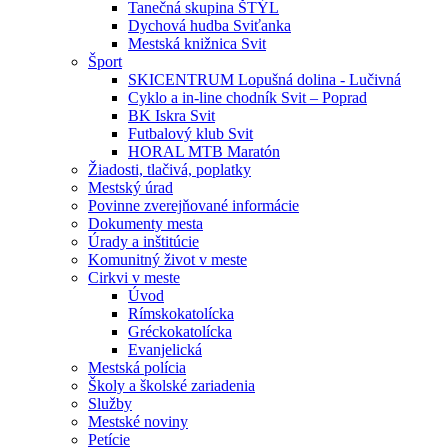
Tanečná skupina ŠTÝL
Dychová hudba Sviťanka
Mestská knižnica Svit
Šport
SKICENTRUM Lopušná dolina - Lučivná
Cyklo a in-line chodník Svit – Poprad
BK Iskra Svit
Futbalový klub Svit
HORAL MTB Maratón
Žiadosti, tlačivá, poplatky
Mestský úrad
Povinne zverejňované informácie
Dokumenty mesta
Úrady a inštitúcie
Komunitný život v meste
Cirkvi v meste
Úvod
Rímskokatolícka
Gréckokatolícka
Evanjelická
Mestská polícia
Školy a školské zariadenia
Služby
Mestské noviny
Petície