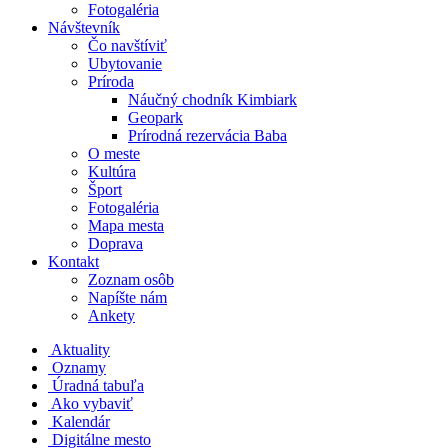
Fotogaléria
Návštevník
Čo navštíviť
Ubytovanie
Príroda
Náučný chodník Kimbiark
Geopark
Prírodná rezervácia Baba
O meste
Kultúra
Šport
Fotogaléria
Mapa mesta
Doprava
Kontakt
Zoznam osôb
Napíšte nám
Ankety
Aktuality
Oznamy
Úradná tabuľa
Ako vybaviť
Kalendár
Digitálne mesto