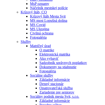
MsP oznamy
Náčelník mestskej polície
Krízový štáb, CO
Krízový štáb Mesta Svit
MS most Lopušná dolina
MS Covid
MS Ukrajina
Civilná ochrana
Fotogaléria
Služby
Matričný úrad
O matrike
Elektronická matrika
Ako vybaviť
Sadzobník správnych poplatkov
Dokumenty na stiahnutie
Fotogaléria
Sociálne služby
Základné informácie
Denný stacionár
Opatrovateľská služba
Zariadenie pre seniorov
Sociálny podnik mesta Svit, s.r.o.
Základné informácie
Poradny výbor