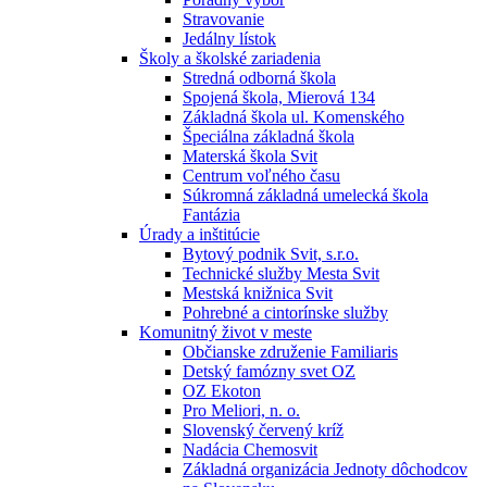
Stravovanie
Jedálny lístok
Školy a školské zariadenia
Stredná odborná škola
Spojená škola, Mierová 134
Základná škola ul. Komenského
Špeciálna základná škola
Materská škola Svit
Centrum voľného času
Súkromná základná umelecká škola
Fantázia
Úrady a inštitúcie
Bytový podnik Svit, s.r.o.
Technické služby Mesta Svit
Mestská knižnica Svit
Pohrebné a cintorínske služby
Komunitný život v meste
Občianske združenie Familiaris
Detský famózny svet OZ
OZ Ekoton
Pro Meliori, n. o.
Slovenský červený kríž
Nadácia Chemosvit
Základná organizácia Jednoty dôchodcov