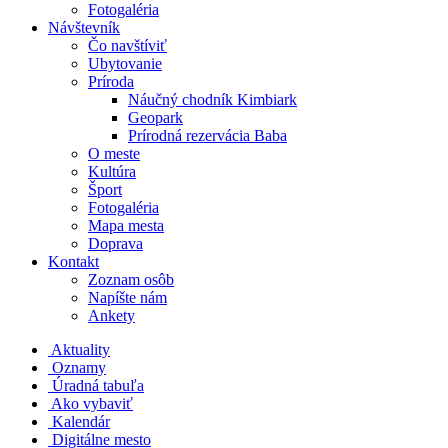
Fotogaléria
Návštevník
Čo navštíviť
Ubytovanie
Príroda
Náučný chodník Kimbiark
Geopark
Prírodná rezervácia Baba
O meste
Kultúra
Šport
Fotogaléria
Mapa mesta
Doprava
Kontakt
Zoznam osôb
Napíšte nám
Ankety
Aktuality
Oznamy
Úradná tabuľa
Ako vybaviť
Kalendár
Digitálne mesto