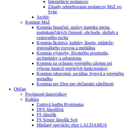
Interpelácie poslancov
Zásady odmeňovania poslancov MsZ vo
Svite
Archív
Komisie MsZ
Komisia finančná, správy majetku mesta,
podnikateľských činností, obchodu, služieb a
cestovného ruchu
Komisia školstva, kultúry, športu, mládeže,
regionálneho rozvoja a mediálna
Komisia výstavby, životného prostredia,
architektúry a urbanizmu
Komisia na ochranu verejného záujmu pri
výkone funkcií verejných funkcionárov
Komisia zdravotná, sociálna, bytová a verejného
poriadku
Komisia pre Zbor pre občianske záležitosti
Občan
Povinnosti danovníkov
Kultúra
Ľudová hudba Bystrianka
DFS Jánošíček
FS Jánošík
FS Senior Jánošík Svit
Miešaný spevácky zbor LAUDAMUS