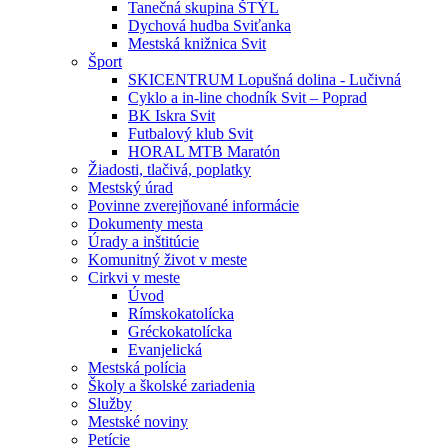
Tanečná skupina ŠTÝL
Dychová hudba Sviťanka
Mestská knižnica Svit
Šport
SKICENTRUM Lopušná dolina - Lučivná
Cyklo a in-line chodník Svit – Poprad
BK Iskra Svit
Futbalový klub Svit
HORAL MTB Maratón
Žiadosti, tlačivá, poplatky
Mestský úrad
Povinne zverejňované informácie
Dokumenty mesta
Úrady a inštitúcie
Komunitný život v meste
Cirkvi v meste
Úvod
Rímskokatolícka
Gréckokatolícka
Evanjelická
Mestská polícia
Školy a školské zariadenia
Služby
Mestské noviny
Petície