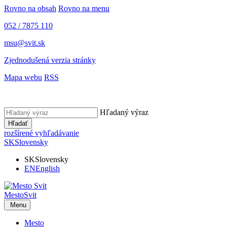
Rovno na obsah
Rovno na menu
052 / 7875 110
msu@svit.sk
Zjednodušená verzia stránky
Mapa webu
RSS
Hľadaný výraz
Hľadať
rozšírené vyhľadávanie
SK
Slovensky
SK
Slovensky
EN
English
Mesto
Svit
Menu
Mesto