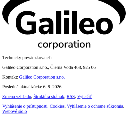
Technický prevádzkovateľ:
Galileo Corporation s.r.o., Čierna Voda 468, 925 06
Kontakt:
Galileo Corporation s.r.o.
Posledná aktualizácia: 6. 8. 2026
Zmena vzhľadu
,
Štruktúra stránok
,
RSS
,
Vytlačiť
Vyhlásenie o prístupnosti
,
Cookies
,
Vyhlásenie o ochrane súkromia
,
Webové sídlo