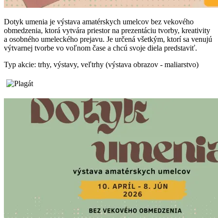
Dotyk umenia je výstava amatérskych umelcov bez vekového
obmedzenia, ktorá vytvára priestor na prezentáciu tvorby, kreativity
a osobného umeleckého prejavu. Je určená všetkým, ktorí sa venujú
výtvarnej tvorbe vo voľnom čase a chcú svoje diela predstaviť.
Typ akcie: trhy, výstavy, veľtrhy (výstava obrazov - maliarstvo)