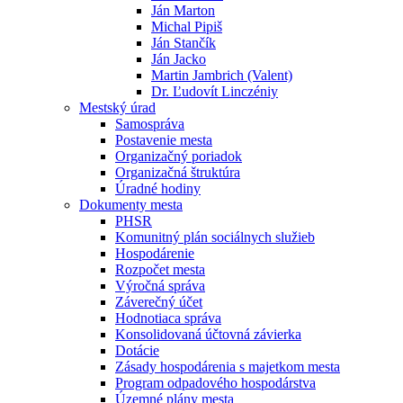
Ján Marton
Michal Pipiš
Ján Stančík
Ján Jacko
Martin Jambrich (Valent)
Dr. Ľudovít Linczéniy
Mestský úrad
Samospráva
Postavenie mesta
Organizačný poriadok
Organizačná štruktúra
Úradné hodiny
Dokumenty mesta
PHSR
Komunitný plán sociálnych služieb
Hospodárenie
Rozpočet mesta
Výročná správa
Záverečný účet
Hodnotiaca správa
Konsolidovaná účtovná závierka
Dotácie
Zásady hospodárenia s majetkom mesta
Program odpadového hospodárstva
Územné plány mesta