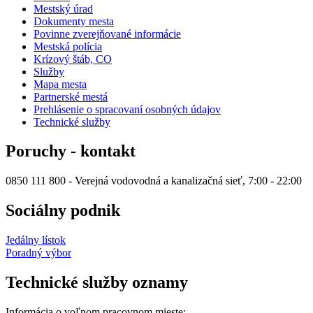
Mestský úrad
Dokumenty mesta
Povinne zverejňované informácie
Mestská polícia
Krízový štáb, CO
Služby
Mapa mesta
Partnerské mestá
Prehlásenie o spracovaní osobných údajov
Technické služby
Poruchy - kontakt
0850 111 800 - Verejná vodovodná a kanalizačná sieť, 7:00 - 22:00
Sociálny podnik
Jedálny lístok
Poradný výbor
Technické služby oznamy
Informácia o voľnom pracovnom mieste: