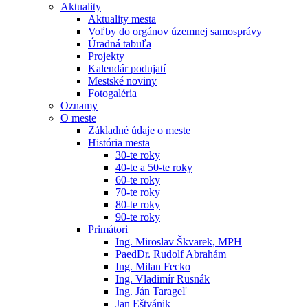
Aktuality
Aktuality mesta
Voľby do orgánov územnej samosprávy
Úradná tabuľa
Projekty
Kalendár podujatí
Mestské noviny
Fotogaléria
Oznamy
O meste
Základné údaje o meste
História mesta
30-te roky
40-te a 50-te roky
60-te roky
70-te roky
80-te roky
90-te roky
Primátori
Ing. Miroslav Škvarek, MPH
PaedDr. Rudolf Abrahám
Ing. Milan Fecko
Ing. Vladimír Rusnák
Ing. Ján Tarageľ
Jan Eštvánik