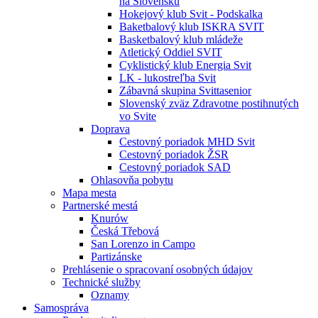
na Slovensku
Hokejový klub Svit - Podskalka
Baketbalový klub ISKRA SVIT
Basketbalový klub mládeže
Atletický Oddiel SVIT
Cyklistický klub Energia Svit
LK - lukostreľba Svit
Zábavná skupina Svittasenior
Slovenský zväz Zdravotne postihnutých
vo Svite
Doprava
Cestovný poriadok MHD Svit
Cestovný poriadok ŽSR
Cestovný poriadok SAD
Ohlasovňa pobytu
Mapa mesta
Partnerské mestá
Knurów
Česká Třebová
San Lorenzo in Campo
Partizánske
Prehlásenie o spracovaní osobných údajov
Technické služby
Oznamy
Samospráva