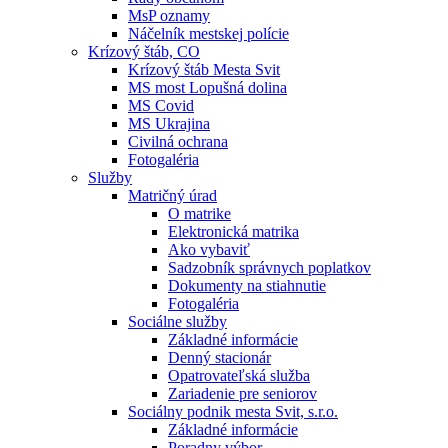
MsP oznamy
Náčelník mestskej polície
Krízový štáb, CO
Krízový štáb Mesta Svit
MS most Lopušná dolina
MS Covid
MS Ukrajina
Civilná ochrana
Fotogaléria
Služby
Matričný úrad
O matrike
Elektronická matrika
Ako vybaviť
Sadzobník správnych poplatkov
Dokumenty na stiahnutie
Fotogaléria
Sociálne služby
Základné informácie
Denný stacionár
Opatrovateľská služba
Zariadenie pre seniorov
Sociálny podnik mesta Svit, s.r.o.
Základné informácie
Poradny výbor