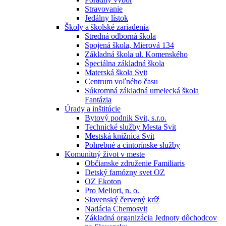
Stravovanie
Jedálny lístok
Školy a školské zariadenia
Stredná odborná škola
Spojená škola, Mierová 134
Základná škola ul. Komenského
Špeciálna základná škola
Materská škola Svit
Centrum voľného času
Súkromná základná umelecká škola
Fantázia
Úrady a inštitúcie
Bytový podnik Svit, s.r.o.
Technické služby Mesta Svit
Mestská knižnica Svit
Pohrebné a cintorínske služby
Komunitný život v meste
Občianske združenie Familiaris
Detský famózny svet OZ
OZ Ekoton
Pro Meliori, n. o.
Slovenský červený kríž
Nadácia Chemosvit
Základná organizácia Jednoty dôchodcov