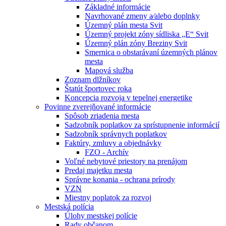
Základné informácie
Navrhované zmeny a⁄alebo doplnky
Územný plán mesta Svit
Územný projekt zóny sídliska „E“ Svit
Územný plán zóny Breziny Svit
Smernica o obstarávaní územných plánov
mesta
Mapová služba
Zoznam dlžníkov
Štatút športovec roka
Koncepcia rozvoja v tepelnej energetike
Povinne zverejňované informácie
Spôsob zriadenia mesta
Sadzobník poplatkov za sprístupnenie informácií
Sadzobník správnych poplatkov
Faktúry, zmluvy a objednávky
FZO - Archív
Voľné nebytové priestory na prenájom
Predaj majetku mesta
Správne konania - ochrana prírody
VZN
Miestny poplatok za rozvoj
Mestská polícia
Úlohy mestskej polície
Rady občanom