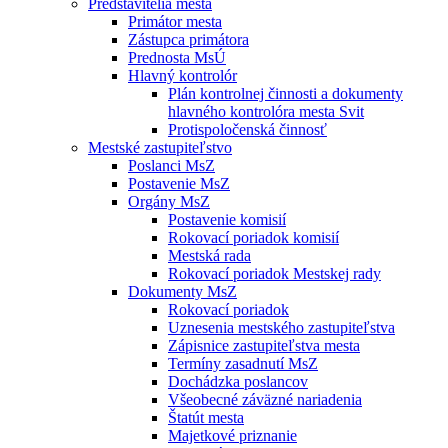
Predstavitelia mesta
Primátor mesta
Zástupca primátora
Prednosta MsÚ
Hlavný kontrolór
Plán kontrolnej činnosti a dokumenty
hlavného kontrolóra mesta Svit
Protispoločenská činnosť
Mestské zastupiteľstvo
Poslanci MsZ
Postavenie MsZ
Orgány MsZ
Postavenie komisií
Rokovací poriadok komisií
Mestská rada
Rokovací poriadok Mestskej rady
Dokumenty MsZ
Rokovací poriadok
Uznesenia mestského zastupiteľstva
Zápisnice zastupiteľstva mesta
Termíny zasadnutí MsZ
Dochádzka poslancov
Všeobecné záväzné nariadenia
Štatút mesta
Majetkové priznanie